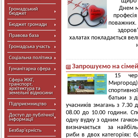
Щиро 
Днем м
Громадський
бюджет
професія
поважних. 
Бюджет громади
здоров’
Правова база
халатах покладається вел
Громадська участь
Соціальна політика
Запрошуємо на сімейн
Гуманітарна сфера
15 чер
Сфера ЖКГ,
Миргород)
транспорт,
архітектура та
спортивної
земельні відносини
батьки з д
Підприємництво
учасників змагань з 7.30 
08.00 до 10.00 години. С
Доступ до публічної
інформації
одну вудку з одним гачко
визначається за найбіл
Безбар’єрність
риби в двох категоріях: б