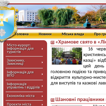
Головна
Новини
Міська влада
Про г
«Храмове свято в «Лі
Місто-курорт:
інформація для
16 черв
туристів
християнсь
казці» від
Захиснику,
Захисниці
цей день
головною подією та приво
Інформація для
ВПО
відкриття культурно-мисте
для виступів та казкові лав
Інформація
управлінь і відділів
Економіка міста
Шановні працівники м
Проєкти міста