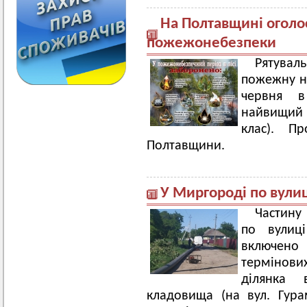
На Полтавщині оголо
пожежонебезпеки
Рятувал
пожежну не
червня в 
найвищий
клас). 
Полтавщини.
У Миргороді по вули
Частину
по вулиці
включено 
термінов
ділянка 
кладовища (на вул. Гура