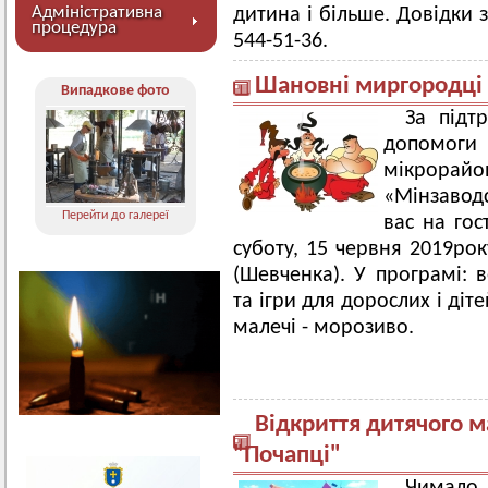
Адміністративна
дитина і більше. Довідки з
процедура
544-51-36.
Шановні миргородці т
Випадкове фото
За підт
допомоги
мікрор
«Мінзавод
Перейти до галереї
вас на гос
суботу, 15 червня 2019рок
(Шевченка). У програмі: 
та ігри для дорослих і ді
малечі - морозиво.
Відкриття дитячого 
"Почапці"