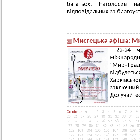
багатьох. Наголосив н
відповідальних за благоуст
Мистецька афіша: М
22-24 
міжнародн
"Мир–Град
відбудеть
Харківсько
заключний
Долучайтес
Сторінка:
◄
1
2
3
4
5
6
7
8
9
25
26
27
28
29
30
31
32
33
34
35
51
52
53
54
55
56
57
58
59
60
61
77
78
79
80
81
82
83
84
85
86
8
102
103
104
105
106
107
108
109
122
123
124
125
126
127
128
129