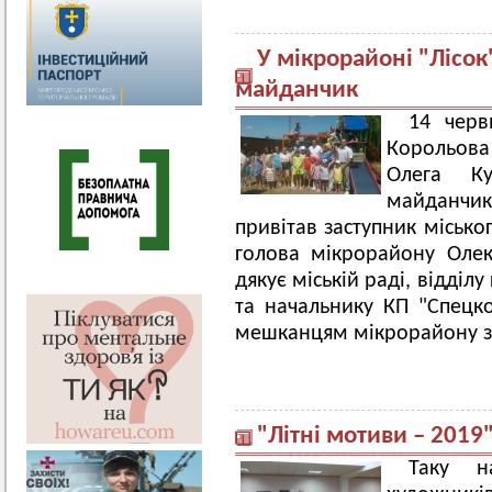
У мікрорайоні "Лісок
майданчик
14 черв
Корольова
Олега Ку
майданчи
привітав заступник місько
голова мікрорайону Олек
дякує міській раді, відділ
та начальнику КП "Спецк
мешканцям мікрорайону з
"Літні мотиви – 2019
Таку н