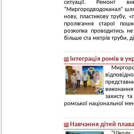
ситуації. Ремонт ви
"Миргородводоканал" шлях
нову, пластикову трубу, 
пролягання старої пошк
розкопка проводитись не
більше ста метрів труби, 
Інтеграція ромів в ук
Миргор
відповідн
представн
виконання 
захисту та
ромської національної мен
Навчання дітей плав
"Школу 