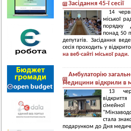
Засідання 45-ї сесії
14 черв
міської ра
порядку 
понад 50 п
депутатів. Засідання вед
сесія проходить у відкри
на веб-сайті міської ради.
Амбулаторію загальн
медицини відкрили в 
13 чер
відкриття
сімейно
"Мінзавод
стала знак
подарунком до Дня медичн