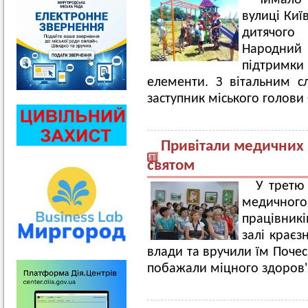
Чимало 
вулиці Киї
дитячого
Народний 
підтримки 
елементи. З вітальним с
заступник міського голови
Привітали медичних 
святом
У третю
медичного
працівникі
залі краєз
влади та вручили їм Почес
побажали міцного здоров'я