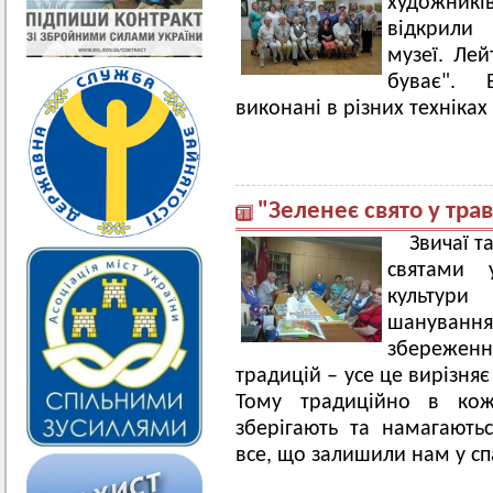
художник
відкрили
музеї. Лей
буває". В
виконані в різних техніках 
"Зеленеє свято у трава
Звичаї т
святами 
культури
шанування
збереже
традицій – усе це вирізняє
Тому традиційно в кожн
зберігають та намагають
все, що залишили нам у сп