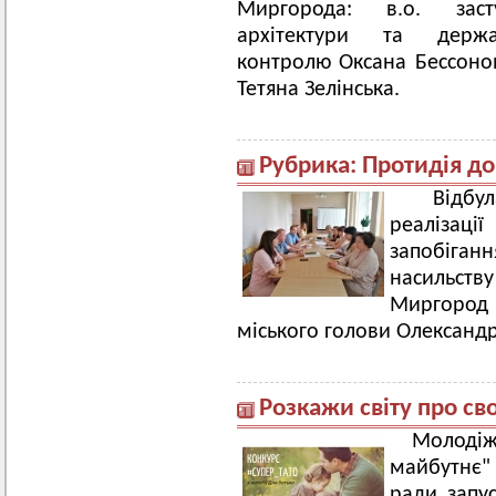
Миргорода: в.о. заст
архітектури та держав
контролю Оксана Бессонов
Тетяна Зелінська.
Рубрика: Протидія д
Відбул
реалізац
запобіг
насильству
Миргород
міського голови Олександр
Розкажи світу про сво
Молодіж
майбутнє" 
ради запу