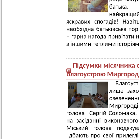
батька. 
найкращий
яскравих спогадів! Наві
необхідна батьківська пор
– гарна нагода привітати н
з іншими теплими історіям
Підсумки місячника о
благоустрою Миргород
Благоус
лише захо
озеленен
Миргород
голова Сергій Соломаха,
на засіданні виконавчого
Міський голова подяку
дбають про свої прилеглі