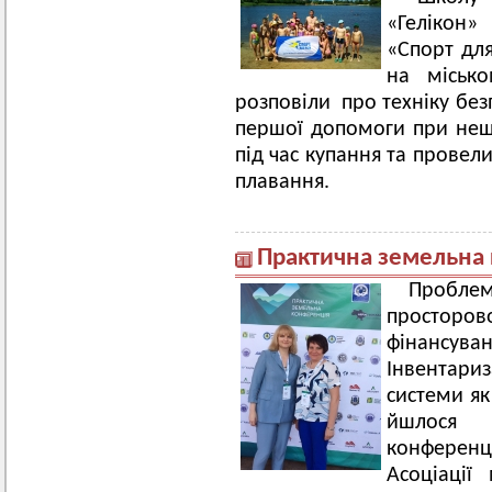
«Гелікон»
«Спорт для
на міськ
розповіли про техніку без
першої допомоги при неща
під час купання та провели
плавання.
Практична земельна
Проблем
просторов
фінансу
Інвентар
системи як
йшлося 
конференц
Асоціації