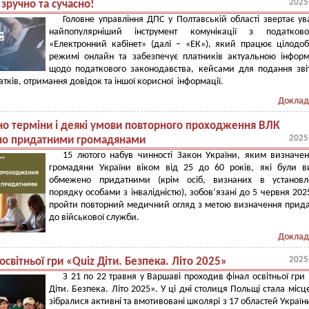
2025
 зручно та сучасно!
Головне управління ДПС у Полтавській області звертає ув
найпопулярніший інструмент комунікації з податко
«Електронний кабінет» (далі – «ЕК»), який працює цілодо
режимі онлайн та забезпечує платників актуальною інфор
щодо податкового законодавства, кейсами для подання звіт
атків, отримання довідок та іншої корисної інформації.
Доклад
но терміни і деякі умови повторного проходження ВЛК
2025
о придатними громадянами
15 лютого набув чинності Закон України, яким визначе
громадяни України віком від 25 до 60 років, які були в
обмежено придатними (крім осіб, визнаних в установл
порядку особами з інвалідністю), зобов’язані до 5 червня 202
пройти повторний медичний огляд з метою визначення прида
до військової служби.
Доклад
2025
освітньої гри «Quiz Діти. Безпека. Літо 2025»
З 21 по 22 травня у Варшаві проходив фінал освітньої гри
Діти. Безпека. Літо 2025». У ці дні столиця Польщі стала місц
зібралися активні та вмотивовані школярі з 17 областей Україн