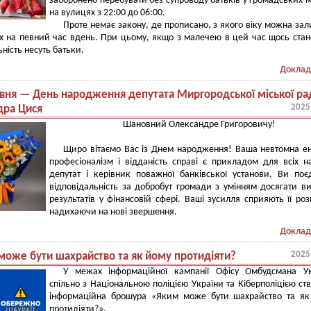
заборонено перебувати без супроводу батьків у громадських м
на вулицях з 22:00 до 06:00.
Проте немає закону, де прописано, з якого віку можна за
х на певний час вдень. При цьому, якщо з малечею в цей час щось стан
ність несуть батьки.
Доклад
авня — День народження депутата Миргородської міської ра
2025
дра Цися
Шановний Олександре Григоровичу!
Щиро вітаємо Вас із Днем народження! Ваша невтомна ен
професіоналізм і відданість справі є прикладом для всіх н
депутат і керівник поважної банківської установи, Ви поє
відповідальність за добробут громади з умінням досягати в
результатів у фінансовій сфері. Ваші зусилля сприяють її роз
надихаючи на нові звершення.
Доклад
2025
може бути шахрайство та як йому протидіяти?
У межах інформаційної кампанії Офісу Омбудсмана Ук
спільно з Національною поліцією України та Кіберполіцією ст
інформаційна брошура «Яким може бути шахрайство та як
протидіяти?».