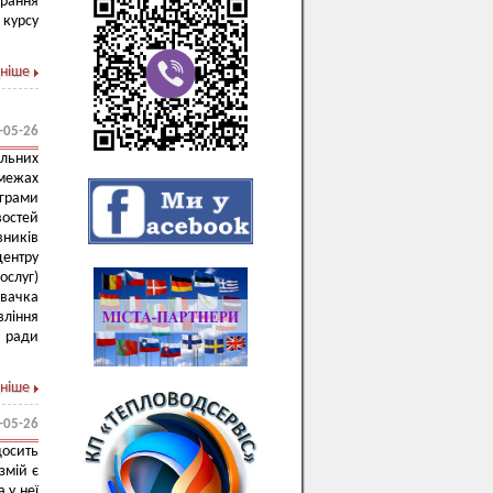
брання
 курсу
ніше
-05-26
альних
 межах
ограми
остей
вників
центру
слуг)
увачка
ління
 ради
ніше
-05-26
досить
змій є
 у неї