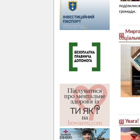
поділилися
громади.
Мирго
соціальн
Увага!