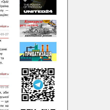
 «Quiz
Країна
ету —
аціях:
ніше
-05-27
х
 саме
ну
 та
у,
ніше
-05-26
я, аби
дської
я — це
ати на