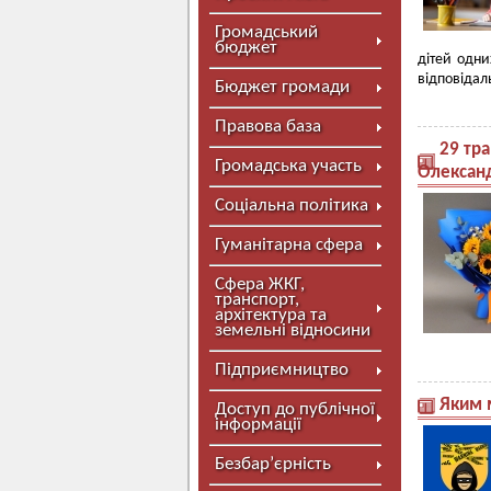
Громадський
бюджет
дітей одни
відповідаль
Бюджет громади
Правова база
29 тр
Громадська участь
Олексан
Соціальна політика
Гуманітарна сфера
Сфера ЖКГ,
транспорт,
архітектура та
земельні відносини
Підприємництво
Яким 
Доступ до публічної
інформації
Безбар’єрність