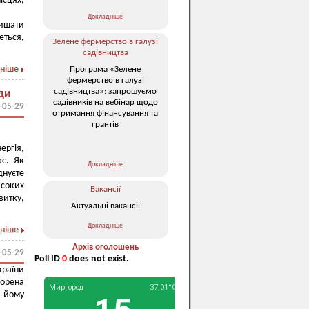
ісцях,
Докладніше
лишати
еться,
Зелене фермерство в галузі
садівництва
ніше
Програма «Зелене
фермерство в галузі
садівництва»: запрошуємо
ди
садівників на вебінар щодо
-05-29
отримання фінансування та
грантів
ергія,
ас. Як
Докладніше
днуєте
исоких
Вакансії
витку,
Актуальні вакансії
Докладніше
ніше
Архів оголошень
-05-29
Poll ID
0
does not exist.
раїни
ворена
 йому