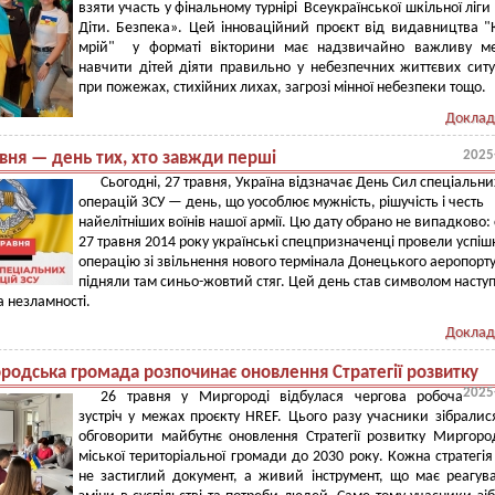
взяти участь у фінальному турнірі Всеукраїнської шкільної ліги
Діти. Безпека». Цей інноваційний проєкт від видавництва "
мрій" у форматі вікторини має надзвичайно важливу м
навчити дітей діяти правильно у небезпечних життєвих ситу
при пожежах, стихійних лихах, загрозі мінної небезпеки тощо.
Доклад
2025
вня — день тих, хто завжди перші
Сьогодні, 27 травня, Україна відзначає День Сил спеціальни
операцій ЗСУ — день, що уособлює мужність, рішучість і честь
найелітніших воїнів нашої армії. Цю дату обрано не випадково:
27 травня 2014 року українські спецпризначенці провели успіш
операцію зі звільнення нового термінала Донецького аеропорту
підняли там синьо-жовтий стяг. Цей день став символом наступ
а незламності.
Доклад
родська громада розпочинає оновлення Стратегії розвитку
2025
26 травня у Миргороді відбулася чергова робоча
зустріч у межах проєкту HREF. Цього разу учасники зібралис
обговорити майбутнє оновлення Стратегії розвитку Миргоро
міської територіальної громади до 2030 року. Кожна стратегі
не застиглий документ, а живий інструмент, що має реагув