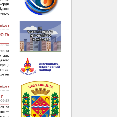
морди
бурого
емною
ніше
Ю ТА
-05-26
ттю та
ктури,
евого
ерації
оги за
країни
ніше
ту
-05-25
ься за
ення —
ахисту