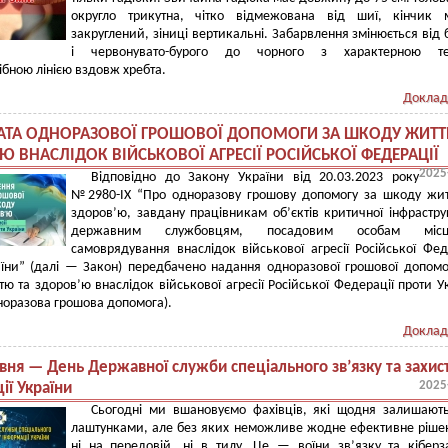
округло трикутна, чітко відмежована від шиї, кінчик 
закруглений, зіниці вертикальні. Забарвлення змінюється від 
і червонувато-бурого до чорного з характерною т
ібною лінією вздовж хребта.
Доклад
АТА ОДНОРАЗОВОЇ ГРОШОВОЇ ДОПОМОГИ ЗА ШКОДУ ЖИТТ
Ю ВНАСЛІДОК ВІЙСЬКОВОЇ АГРЕСІЇ РОСІЙСЬКОЇ ФЕДЕРАЦІЇ
2025
Відповідно до Закону України від 20.03.2023 року
№2980-ІХ “Про одноразову грошову допомогу за шкоду жи
здоров’ю, завдану працівникам об’єктів критичної інфрастру
державним службовцям, посадовим особам місц
самоврядування внаслідок військової агресії Російської Фед
аїни” (далі — Закон) передбачено надання одноразової грошової допом
ю та здоров’ю внаслідок військової агресії Російської Федерації проти У
норазова грошова допомога).
Доклад
вня — День Державної служби спеціального зв’язку та захис
2025
ії України
Сьогодні ми вшановуємо фахівців, які щодня залишают
лаштунками, але без яких неможливе жодне ефективне ріш
ні на передовій, ні в тилу. Це — воїни зв’язку та кіберз