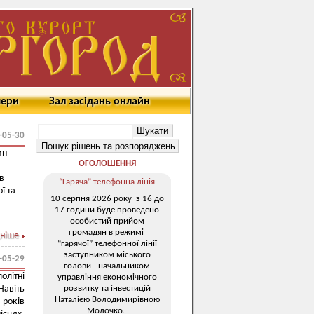
мери
Зал засідань онлайн
-05-30
ин
ОГОЛОШЕННЯ
в
“Гаряча” телефонна лінія
ї та
10 серпня 2026 року з 16 до
17 години буде проведено
особистий прийом
громадян в режимі
ніше
“гарячої” телефонної лінії
заступником міського
-05-29
голови - начальником
олітні
управління економічного
розвитку та інвестицій
Навіть
Наталією Володимирівною
 років
Молочко.