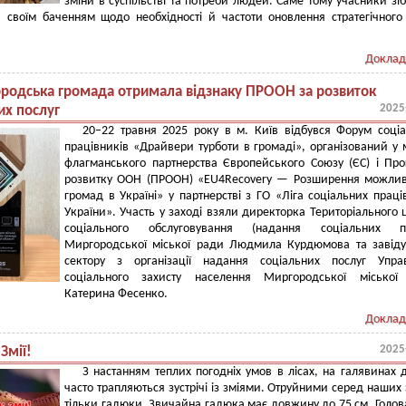
зміни в суспільстві та потреби людей. Саме тому учасники зі
 своїм баченням щодо необхідності й частоти оновлення стратегічного
Доклад
родська громада отримала відзнаку ПРООН за розвиток
2025
их послуг
20–22 травня 2025 року в м. Київ відбувся Форум соці
працівників «Драйвери турботи в громаді», організований у
флагманського партнерства Європейського Союзу (ЄС) і Пр
розвитку ООН (ПРООН) «EU4Recovery — Розширення можлив
громад в Україні» у партнерстві з ГО «Ліга соціальних праці
України». Участь у заході взяли директорка Територіального 
соціального обслуговування (надання соціальних по
Миргородської міської ради Людмила Курдюмова та завід
сектору з організації надання соціальних послуг Управ
соціального захисту населення Миргородської міської
Катерина Фесенко.
Доклад
2025
 Змії!
З настанням теплих погодніх умов в лісах, на галявинах 
часто трапляються зустрічі із зміями. Отруйними серед наших 
тільки гадюки. Звичайна гадюка має довжину до 75 см. Голова