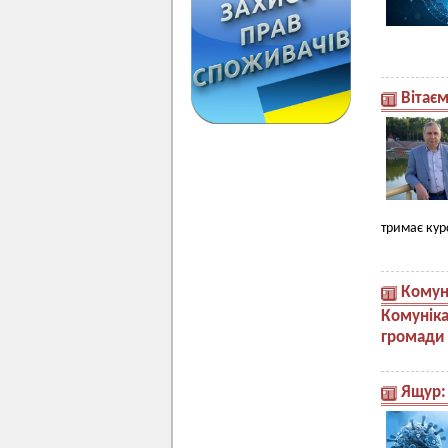
Вітає
тримає кур
Комуні
Комуніка
громади 
Ящур: