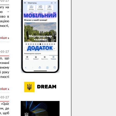
-05-27
агу на
вою –
бово в
мацією
ності,
ніше
-05-27
но, що
изнані
еному
5 року
тності
ніше
-05-27
 «Quiz
ем, де
и, щоб