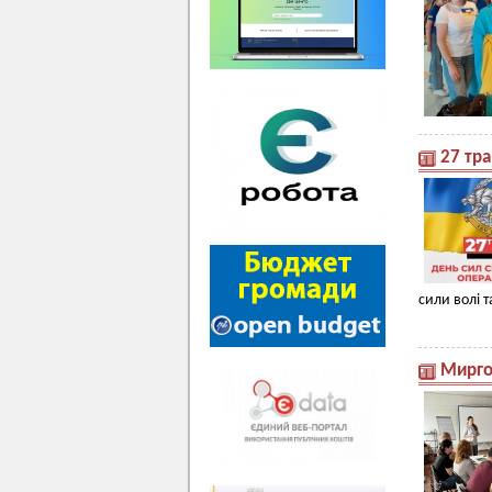
27 тра
сили волі т
Мирго