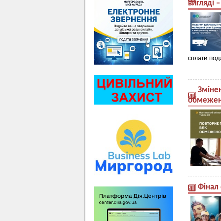
вигляді –
сплати под
Зміне
обмежен
Фінал 