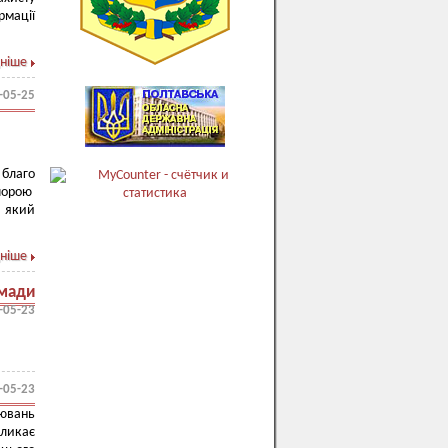
рмації
ніше
-05-25
 благо
опорою
, який
ніше
омади
-05-23
-05-23
ювань
кликає