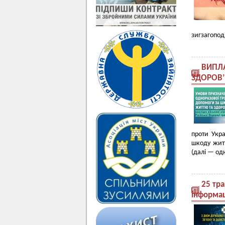
зигзагопод
ВИПЛ
ЗДОРОВ’
проти Укр
шкоду житт
(далі — од
25 тра
інформац