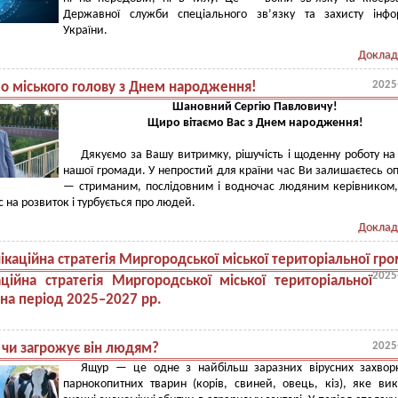
Державної служби спеціального зв’язку та захисту інфо
України.
Доклад
2025
мо міського голову з Днем народження!
Шановний Сергію Павловичу!
Щиро вітаємо Вас з Днем народження!
Дякуємо за Вашу витримку, рішучість і щоденну роботу на
нашої громади. У непростий для країни час Ви залишаєтесь 
— стриманим, послідовним і водночас людяним керівником
с на розвиток і турбується про людей.
Доклад
каційна стратегія Миргородської міської територіальної гр
2025
ційна стратегія Миргородської міської територіальної
на період 2025–2027 рр.
2025
 чи загрожує він людям?
Ящур — це одне з найбільш заразних вірусних захвор
парнокопитних тварин (корів, свиней, овець, кіз), яке ви