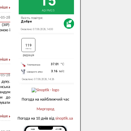
ніше
-05-28
(ЗІР)
рною і
ніше
-05-28
 духу.
анська
рандум
ри до
Погода на найближчий час
мувати
Миргород
ніше
Погода на 10 днів від
sinoptik.ua