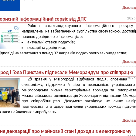
Доклад
2025
корисний інформаційний сервіс від ДПС
Робота загальнодоступного інформаційного ресурсу 
направлена на забезпечення суспільства своєчасною, достові
повною довідковою інформацією:
актуальні ставки податків;
глосарії та довідники;
ідповіді на запитання з понад 37 напрямів податкового законодавства;
Доклад
род і Гола Пристань підписали Меморандум про співпрацю
2025
28 травня у Миргороді відбулася подія, сповнена
символізму, підтримки й віри в незламність українського
Миргородська міська територіальна громада та Голоприст
міська військова адміністрація Херсонщини підписали Мемо
про співробітництво. Документ засвідчує не лише намі
партнерства, а й щире прагнення українських громад підтри
в часи найважчих випробувань.
Доклад
ня декларації про майновий стан і доходи в електронному