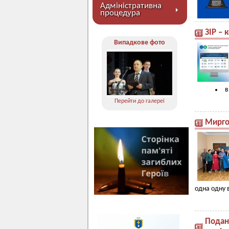
Адміністративна
процедура
ЗІР – 
Випадкове фото
в
Перейти до галереї
Мирго
одна одну 
Подан