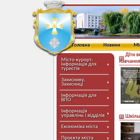
Головна
Новини
Мі
Діти 
Місто-курорт:
навчання
інформація для
туристів
Захиснику,
Захисниці
Інформація для
ВПО
Інформація
управлінь і відділів
Шкільн
Економіка міста
Проєкти міста