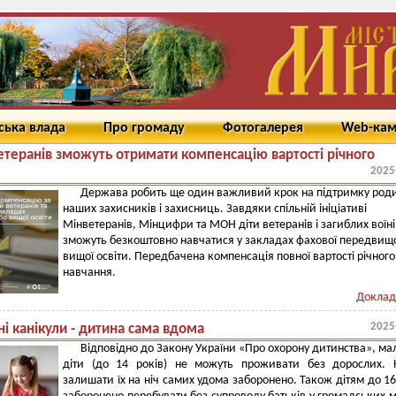
ська влада
Про громаду
Фотогалерея
Web-ка
ветеранів зможуть отримати компенсацію вартості річного
2025
Держава робить ще один важливий крок на підтримку род
наших захисників і захисниць. Завдяки спільній ініціативі
Мінветеранів, Мінцифри та МОН діти ветеранів і загиблих воїні
зможуть безкоштовно навчатися у закладах фахової передвищо
вищої освіти. Передбачена компенсація повної вартості річного
навчання.
Доклад
2025
і канікули - дитина сама вдома
Відповідно до Закону України «Про охорону дитинства», мал
діти (до 14 років) не можуть проживати без дорослих. 
залишати їх на ніч самих удома заборонено. Також дітям до 16