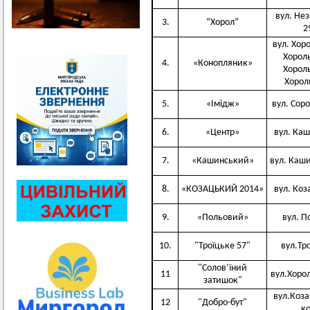
вул. Нез
3.
“Хорол”
2
вул. Хоро
Хороль
4.
«Конопляник»
Хороль
Хорол
5.
«Імідж»
вул. Сор
6.
«Центр»
вул. Каш
7.
«Кашинський»
вул. Каши
8.
«КОЗАЦЬКИЙ 2014»
вул. Коз
9.
«Польовий»
вул. П
10.
"Троїцьке 57"
вул.Тро
"Солов’їний
11
вул.Хорол
затишок"
вул.Коза
12
"Добро-бут"
ко