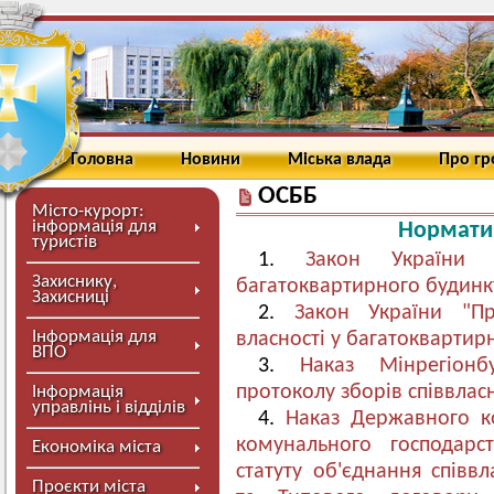
Головна
Новини
Міська влада
Про г
ОСББ
Місто-курорт:
інформація для
Нормати
туристів
1.
Закон України «
Захиснику,
багатоквартирного будинк
Захисниці
2.
Закон України "Пр
Інформація для
власності у багатоквартир
ВПО
3.
Наказ Мінрегіон
протоколу зборів співвлас
Інформація
управлінь і відділів
4.
Наказ Державного ко
комунального господарс
Економіка міста
статуту об'єднання співв
Проєкти міста