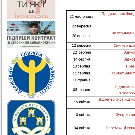
Представник Фонду
21 листопада
22 вересня
Як отримати 
20 вересня
12 вересня
Семінар для
22 серпня
Запус
14 серпня
Віднов
13 серпня
През
11 серпня
ПриватБанк т
30 травня
Підписано
05 травня
енергое
Відтепер українці 
15 квітня
10 квітня
Зустріч го
04 квітня
Переможці конк