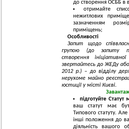
до створення ОСББ в 
отримайте спис
нежитлових приміще
зазначенням розмі
приміщень;
Особливості
Запит щодо співвласн
групою (до запиту пр
створення ініціативно
звертайтесь до ЖЕДу або 
2012 р.) – до відділу де
нерухоме майно реєстрац
юстиції у місті Києві.
Завантаж
підготуйте Статут
ваш статут має бут
Типового статуту. Ал
інші положення до ва
діяльність вашого о