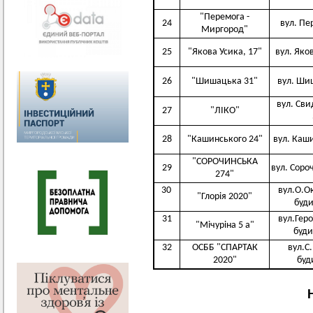
"Перемога -
24
вул. Пе
Миргород"
25
"Якова Усика, 17"
вул. Яков
26
"Шишацька 31"
вул. Ши
вул. Сви
27
"ЛІКО"
28
"Кашинського 24"
вул. Каши
"СОРОЧИНСЬКА
29
вул. Соро
274"
30
вул.О.О
"Глорія 2020"
буди
31
вул.Геро
"Мічуріна 5 а"
буди
32
ОСББ "СПАРТАК
вул.С.
2020"
буд