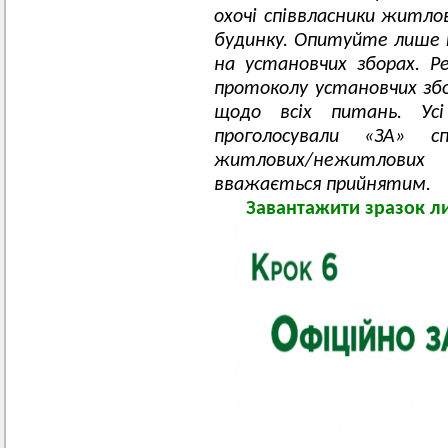
охочі співвласники житл
будинку. Опитуйте лише ти
на установчих зборах. 
протоколу установчих збо
щодо всіх питань. Усі
проголосували «ЗА» с
житлових/нежитлови
вважається прийнятим.
Завантажити зразок л