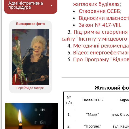
Адміністративна
житлових будівлях
;
процедура
Створення ОСББ
;
Відносини власност
Випадкове фото
Закон № 417-VIII.
3.
Підтримка створення 
сайту "Інституту місцевого
4.
Методичні рекоменда
5.
Відео: енергоефектив
6.
Про Програму "Відно
Житловий фо
Перейти до галереї
№
Назва ОСББ
Адре
п/п
1.
“Маяк”
вул. Стар
2.
“Прогрес”
вул. Каши