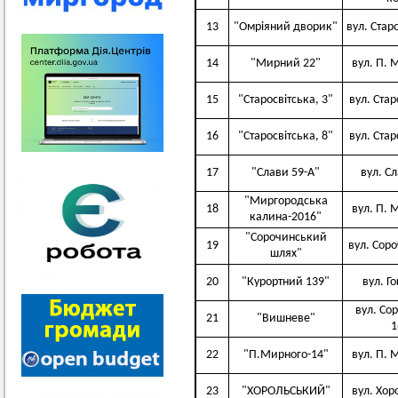
13
"Омріяний дворик"
вул. Стар
14
"Мирний 22"
вул. П. 
15
"Старосвітська, 3"
вул. Стар
16
"Старосвітська, 8"
вул. Стар
17
"Слави 59-А"
вул. Сл
"Миргородська
18
вул. П. 
калина-2016"
"Сорочинський
19
вул. Соро
шлях"
20
"Курортний 139"
вул. Г
вул. Со
21
"Вишневе"
1
22
"П.Мирного-14"
вул. П. 
23
"ХОРОЛЬСЬКИЙ"
вул. Хор