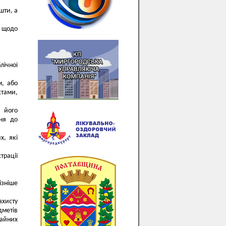
шти, а
, щодо
лічної
м, або
тами,
а його
ння до
х, які
трації
ізніше
ахисту
дметів
чайних