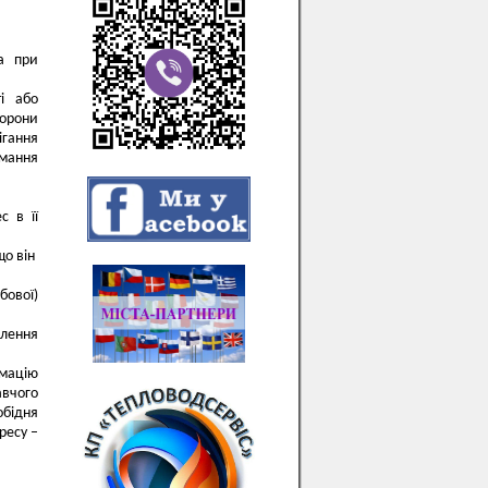
ва при
ті або
хорони
ігання
мання
с в її
що він
бової)
лення
рмацію
авчого
обідня
ресу –