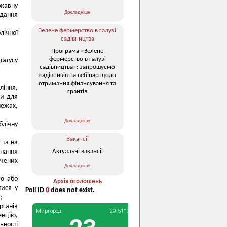
жавну
Докладніше
адання
Зелене фермерство в галузі
лічної
садівництва
Програма «Зелене
фермерство в галузі
татусу
садівництва»: запрошуємо
садівників на вебінар щодо
отримання фінансування та
ління,
грантів
ни для
ежах,
Докладніше
блічну
Вакансії
 та на
Актуальні вакансії
нання
чених
Докладніше
ою або
Архів оголошень
тися у
Poll ID
0
does not exist.
;
рганів
енцію,
ьності