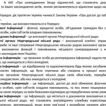
5 N 440 «Про затвердження Зводу відомостей, що становлять дер
та інших законодавчих актів, якими регламентуються відносини щодо н
орядок діє протягом терміну чинності Закону України «Про доступ до пуб
».
 терміни, що використовуються в Порядку:
вачі інформації
– фізичні, юридичні особи, об’єднання громадян без с
особи, крім суб’єктів владних повноважень;
дники інформації
– це виконавчі органи Миргородської міської ради;
вчі органи Миргородської міської ради
– виконавчий комітет, управ
лужби та інші створювані Миргородською міською радою виконавчі орга
я виконавчих функцій і повноважень місцевого самоврядування у м
 законодавством України;
на інформацію
– це прохання особи до розпорядника інформації надати пу
, що знаходиться у його володінні;
а інформація
– це відображена та задокументована будь-якими засобами
 носіях інформація, що була отримана або створена в процесі вико
ми органами Миргородської міської ради своїх обов'язків, передба
онодавством, або яка знаходиться у володінні;
енційна інформація
– це інформація, доступ до якої обмежено фізичн
 особою, крім суб'єктів владних повноважень, та яка може поширюва
у ними порядку за їхнім бажанням відповідно до передбачених ними умов
ва інформація
– це інформація, що міститься в документах виконавчих о
ької міської ради, які становлять внутрівідомчу службову кореспонд
записки, рекомендації, якщо вони пов'язані з розробкою напряму діял