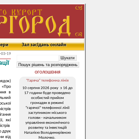
мери
Зал засідань онлайн
-03-19
ції
ОГОЛОШЕННЯ
“Гаряча” телефонна лінія
ядок)
и «Про
10 серпня 2026 року з 16 до
ання в
17 години буде проведено
альний
особистий прийом
громадян в режимі
рської
“гарячої” телефонної лінії
істрів
заступником міського
ігання
голови - начальником
ї, які
управління економічного
істрів
розвитку та інвестицій
о друк
Наталією Володимирівною
ни від
Молочко.