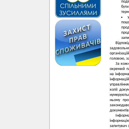
поді
бути
терм
пошу
про
про
запи
Відпов
задовольня
організаці
головою, з
За кож
окремий па
на інформац
інформаці
управління
копії доку
нумеруютьс
ньому про
законодав
документів 
Інформ
інформаці
запитувач 