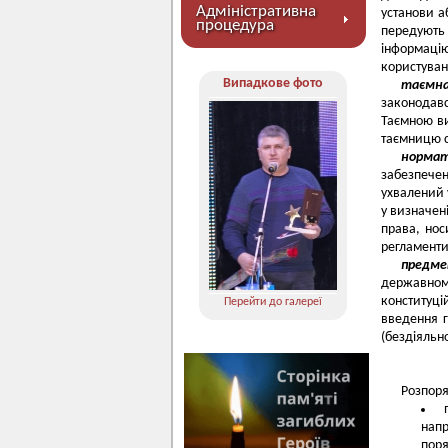
Адміністративна
установи а
процедура
передують
інформаці
користуван
Випадкове фото
таємна
законодав
Таємною ви
таємницю с
нормат
забезпече
ухвалений 
у визначен
права, нос
регламенти
предме
державном
конституці
Перейти до галереї
введення г
(бездіяльн
Розпоря
напр
поря