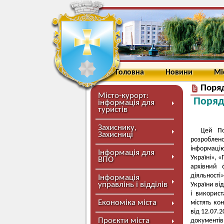
Головна
Новини
Мі
Поряд
Місто-курорт:
Поряд
інформація для
туристів
Захиснику,
Цей По
Захисниці
розроблен
інформаці
Інформація для
Україні», 
ВПО
архівний 
діяльност
Інформація
управлінь і відділів
України ві
і використ
Економіка міста
містять ко
від 12.07.
Проєкти міста
документів