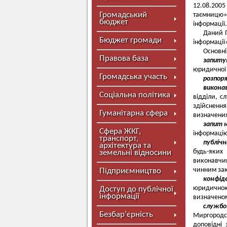
12.08.200
Громадський
таємницю» 
бюджет
інформації.
Даний П
Бюджет громади
інформації
Основні
Правова база
запиту
юридичної 
Громадська участь
розпоря
викона
Соціальна політика
відділи, с
здійсненн
Гуманітарна сфера
визначених
запит 
Сфера ЖКГ,
інформацію
транспорт,
публічн
архітектура та
будь-яких
земельні відносини
виконавчи
чинним зак
Підприємництво
конфід
юридичною
Доступ до публічної
інформації
визначеном
службо
Безбар’єрність
Миргородс
доповідні 