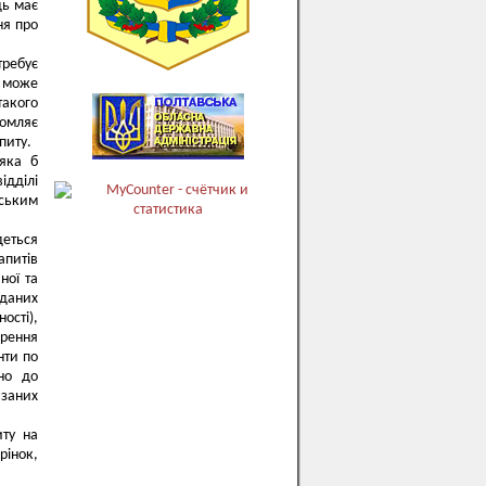
дь має
ня про
требує
ї може
такого
омляє
питу.
 яка б
ідділі
іським
деться
апитів
ної та
аданих
ості),
орення
нти по
но до
азаних
иту на
рінок,