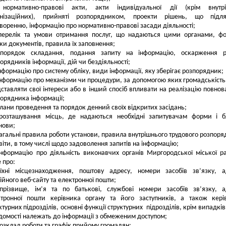
нормативно-правові акти, акти індивідуальної дії (крім внутрі
анізаційних), прийняті розпорядником, проекти рішень, що підля
воренню, інформацію про нормативно-правові засади діяльності;
перелік та умови отримання послуг, що надаються цими органами, ф
ки документів, правила їх заповнення;
порядок складання, подання запиту на інформацію, оскарження р
орядників інформації, дій чи бездіяльності;
нформацію про систему обліку, види інформації, яку зберігає розпорядник;
нформацію про механізми чи процедури, за допомогою яких громадськіст
ставляти свої інтереси або в інший спосіб впливати на реалізацію повно
орядника інформації;
лани проведення та порядок денний своїх відкритих засідань;
розташування місць, де надаються необхідні запитувачам форми і б
нови;
агальні правила роботи установи, правила внутрішнього трудового розпоря
віти, в тому числі щодо задоволення запитів на інформацію;
інформацію про діяльність виконавчих органів Миргородської міської р
 про:
їхні місцезнаходження, поштову адресу, номери засобів зв’язку, 
ійного веб-сайту та електронної пошти;
прізвище, ім’я та по батькові, службові номери засобів зв’язку, 
ктронної пошти керівника органу та його заступників, а також кері
ктурних підрозділів, основні функції структурних підрозділів, крім випадків
ідомості належать до інформації з обмеженим доступом;
озклад роботи та графік прийому громадян;