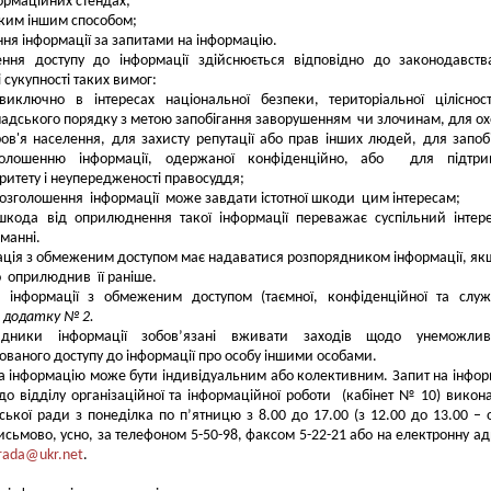
формаційних стендах;
яким іншим способом;
ння інформації за запитами на інформацію.
ння доступу до інформації здійснюється відповідно до законодавст
 сукупності таких вимог:
виключно в інтересах національної безпеки, територіальної ціліснос
адського порядку з метою запобігання заворушенням чи злочинам, для о
ов'я населення, для захисту репутації або прав інших людей, для запоб
голошенню інформації, одержаної конфіденційно, або для підтри
ритету і неупередженості правосуддя;
озголошення інформації може завдати істотної шкоди цим інтересам;
шкода від оприлюднення такої інформації переважає суспільний інтере
манні.
ція з обмеженим доступом має надаватися розпорядником інформації, як
 оприлюднив її раніше.
к інформації з обмеженим доступом (таємної, конфіденційної та служ
в
додатку № 2.
ядники інформації зобов’язані вживати заходів щодо унеможлив
ованого доступу до інформації про особу іншими особами.
а інформацію може бути індивідуальним або колективним. Запит на інфо
до відділу організаційної та інформаційної роботи (кабінет № 10) викон
іської ради з понеділка по п’ятницю з 8.00 до 17.00 (з 12.00 до 13.00 – 
исьмово, усно, за телефоном 5-50-98, факсом 5-22-21 або на електронну ад
ada@ukr.net
.