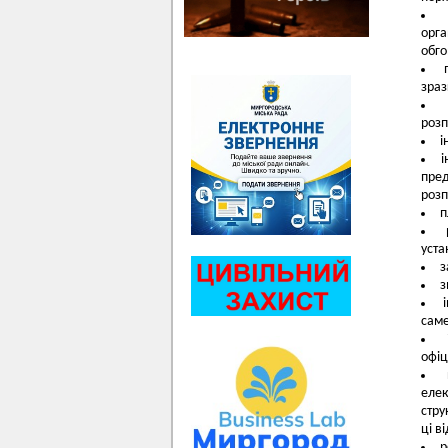
орг
обго
зраз
розп
і
і
пред
розп
п
уста
з
з
саме
офіц
еле
стру
ці в
р