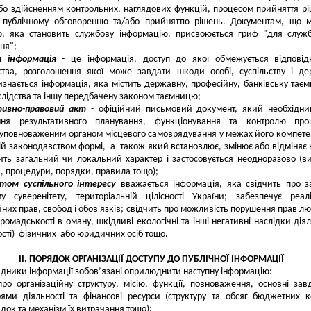
бо здійсненням контрольних, наглядових функцій, процесом прийняття рі
 публічному обговоренню та/або прийняттю рішень. Документам, що м
ю, яка становить службову інформацію, присвоюється гриф "для служ
ня";
 інформація
- це інформація, доступ до якої обмежується відповід
ства, розголошення якої може завдати шкоди особі, суспільству і де
знається інформація, яка містить державну, професійну, банківську тає
лідства та іншу передбачену законом таємницю;
ивно-правовий акт
- офіційний письмовий документ, який необхідни
ння результативного планування, функціонування та контролю проц
уповноваженим органом місцевого самоврядування у межах його компетен
ій законодавством формі, а також який встановлює, змінює або відміняє
ить загальний чи локальний характер і застосовується неодноразово (в
, процедури, порядки, правила тощо);
том суспільного інтересу
вважається інформація, яка свідчить про з
у суверенітету, територіальній цілісності України; забезпечує реал
йних прав, свобод і обов'язків; свідчить про можливість порушення прав л
ромадськості в оману, шкідливі екологічні та інші негативні наслідки діял
ості) фізичних або юридичних осіб тощо.
ІІ. ПОРЯДОК ОРГАНІЗАЦІЇ ДОСТУПУ ДО ПУБЛІЧНОЇ ІНФОРМАЦІЇ
дники інформації зобов’язані оприлюднити наступну інформацію:
про організаційну структуру, місію, функції, повноваження, основні зав
ями діяльності та фінансові ресурси (структуру та обсяг бюджетних к
док та механізм їх витрачання тощо);