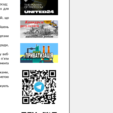
осад;
их для
ій, що
ішень
ргани
 ради,
у веб-
 п’яти
умента
ками,
 метою
ожують