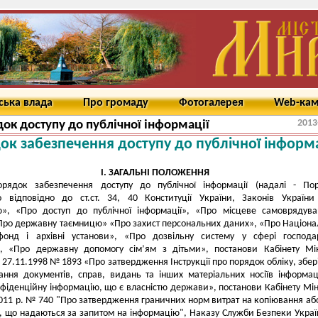
ська влада
Про громаду
Фотогалерея
Web-ка
2013
ок доступу до публічної інформації
ок
забезпечення доступу до публічної інформа
І. ЗАГАЛЬНІ ПОЛОЖЕННЯ
рядок забезпечення доступу до публічної інформації (надалі - Пор
о відповідно до ст.ст. 34, 40 Конституції України, Законів Україн
ю», «Про доступ до публічної інформації», «Про місцеве самоврядув
«Про державну таємницю» «Про захист персональних даних», «Про Націон
фонд і архівні установи», «Про дозвільну систему у сфері господа
і», «Про державну допомогу сім’ям з дітьми», постанови Кабінету Мін
д 27.11.1998 № 1893 «Про затвердження Інструкції про порядок обліку, збер
ання документів, справ, видань та інших матеріальних носіїв інформаці
нфіденційну інформацію, що є власністю держави», постанови Кабінету Мін
2011 р. № 740 "Про затвердження граничних норм витрат на копіювання аб
, що надаються за запитом на інформацію", Наказу Служби Безпеки Украї