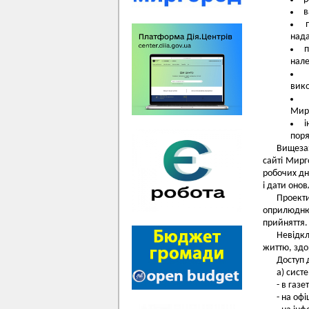
в
нада
п
нале
вико
Мирг
і
поря
Вищезаз
сайті Мирг
робочих дн
і дати онов
Проект
оприлюдню
прийняття.
Невідкл
життю, здор
Доступ 
а) сист
- в газ
- на оф