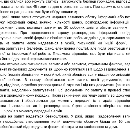
й, що сталися або можуть статись і загрожують безпеці громадян, відпові
 надана не пізніше 48 годин з дня отримання запиту. При цьому клопотан
інове опрацювання має бути обґрунтованим;
у разі, якщо запит стосується надання великого обсягу інформації або по
ку інформації серед значної кількості даних, розпорядник інформаці
довжити строк розгляду запиту до 20 робочих днів з обґрунтуванням 
довження. Про продовження строку розпорядник інформації повід
тувача в письмовій формі не пізніше п’яти робочих днів з дня отримання за
ідь на запити може надаватися в усній, письмовій чи іншій формі,
ла запитувача (телефон, факс, електронна пошта), але після реєстрації у в
йної та інформаційної роботи. Письмова відповідь має бути підписана м
а його відсутності першим заступником.
ним отриманим письмовим запитом або запитом, отриманим факсом, ве
кет письмових документів та щорічно готується звіт щодо задоволення з
ію (термін зберігання – постійно), який зберігається у відділі організацій
йної роботи. В ньому зберігається сам запит, копії документів, н
м, відділом, службою розпорядника й отримані від них документи (за наявн
ментів, надісланих запитувачеві. Всі документи по запиту в процесі ств
я в хронологічному порядку. Після закінчення розгляду запиту всі докуме
шиваються і зберігаються до моменту передачі їх в архів відповід
ства і локальних актів розпорядника. Строк архівного зберігання вк
– 5 років з моменту передачі в архів.
ація на запит надається безкоштовно. У разі, якщо задоволення зап
ю передбачає виготовлення копій документів обсягом більш як 10 сто
зобов’язаний відшкодувати фактичні витрати на копіювання та друк.