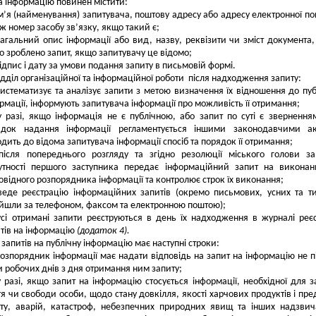
а інформацію повинен містити:
м’я (найменування) запитувача, поштову адресу або адресу електронної по
ж номер засобу зв’язку, якщо такий є;
загальний опис інформації або вид, назву, реквізити чи зміст документа
о зроблено запит, якщо запитувачу це відомо;
ідпис і дату за умови подання запиту в письмовій формі.
ідділ організаційної та інформаційної роботи після надходження запиту:
систематизує та аналізує запити з метою визначення їх відношення до пуб
рмації, інформують запитувача інформації про можливість її отримання;
у разі, якщо інформація не є публічною, або запит по суті є звернення
ядок надання інформації регламентується іншими законодавчими ак
дить до відома запитувача інформації спосіб та порядок її отримання;
після попереднього розгляду та згідно резолюції міського голови з
сутності першого заступника передає інформаційний запит на викона
овідного розпорядника інформації та контролює строк їх виконання;
веде реєстрацію інформаційних запитів (окремо письмових, усних та ти
йшли за телефоном, факсом та електронною поштою);
усі отримані запити реєструються в день їх надходження в журналі реєс
тів на інформацію
(додаток 4).
 запитів на публічну інформацію має наступні строки:
озпорядник інформації має надати відповідь на запит на інформацію не п
и робочих днів з дня отримання ним запиту;
у разі, якщо запит на інформацію стосується інформації, необхідної для з
я чи свободи особи, щодо стану довкілля, якості харчових продуктів і пре
уту, аварій, катастроф, небезпечних природних явищ та інших надзви