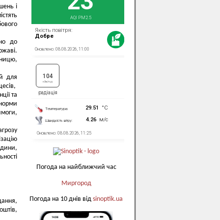
шень і
істять
бового
но до
ржаві.
мницю,
й для
есів,
ції та
 норми
имоги,
агрозу
ізацію
юдини,
ьності
Погода на найближчий час
Миргород
Погода на 10 днів від
sinoptik.ua
дання,
оштів,