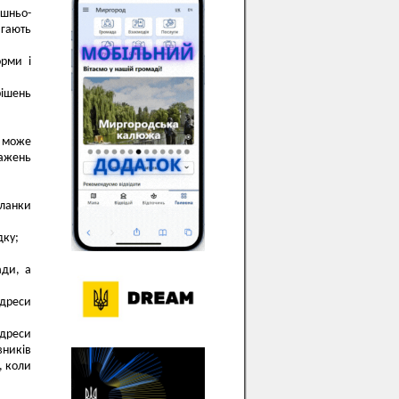
шньо-
гають
орми і
ішень
ь може
важень
ланки
дку;
ади, а
адреси
адреси
вників
, коли