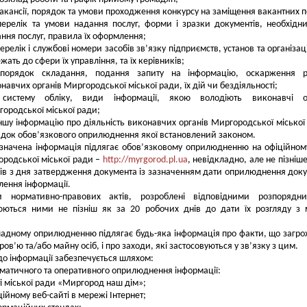
акансії, порядок та умови проходження конкурсу на заміщення вакантних п
перелік та умови надання послуг, форми і зразки документів, необхідн
ння послуг, правила їх оформлення;
ерелік і службові номери засобів зв’язку підприємств, установ та організац
жать до сфери їх управління, та їх керівників;
порядок складання, подання запиту на інформацію, оскарження р
навчих органів Миргородської міської ради, їх дій чи бездіяльності;
систему обліку, види інформації, якою володіють виконавчі о
ородської міської ради;
ншу інформацію про діяльність виконавчих органів Миргородської міської
док обов’язкового оприлюднення якої встановлений законом.
начена інформація підлягає обов’язковому оприлюдненню на офіційном
ородської міської ради –
http://myrgorod.pl.ua
, невідкладно, але не пізніше
ів з дня затвердження документа із зазначенням дати оприлюднення док
лення інформації.
и нормативно-правових актів, розроблені відповідними розпорядни
ються ними не пізніш як за 20 робочих днів до дати їх розгляду з
адному оприлюдненню підлягає будь-яка інформація про факти, що загр
ов’ю та/або майну осіб, і про заходи, які застосовуються у зв’язку з цим.
до інформації забезпечується шляхом:
ематичного та оперативного оприлюднення інформації:
еті міської ради «Миргород наш дім»;
іційному веб-сайті в мережі Інтернет;