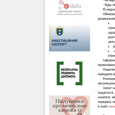
- на ін
- будь-
б) нада
Обмеже
дотриманні
гром
здор
роз
авто
р
отри
Інформа
правомірно
Перелі
наведено 
Розпор
несанкціон
Запит н
подається 
комітету м
перерва) п
E-mail:
mmr