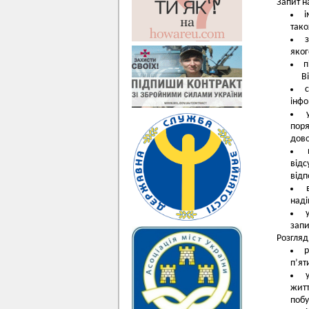
Запит н
і
тако
яког
п
В
інфо
пор
дово
від
відп
наді
запи
Розгляд
р
п’ят
житт
поб