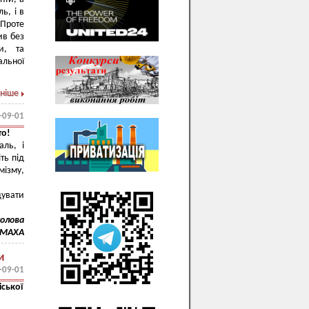
ь, і в
 Проте
ив без
и, та
альної
ніше
-09-01
то!
аль, і
ть під
ізму,
дувати
голова
ОМАХА
и
-09-01
ської