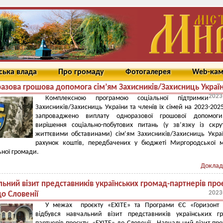
ська влада
Про громаду
Фотогалерея
Web-ка
азова грошова допомога сім’ям Захисників/Захисниць Украї
2023
Комплексною програмою соціальної підтримки
Захисників/Захисниць України та членів їх сімей на 2023-202
запроваджено виплату одноразової грошової допомог
вирішення соціально-побутових питань (у зв’язку із скр
життєвими обставинами) сім’ям Захисників/Захисниць Укра
рахунок коштів, передбачених у бюджеті Миргородської м
ьної громади.
Доклад
ьний візит представників українських громад-партнерів про
2023
до Словенії
У межах проєкту «ЕХІТЕ» та Програми ЄС «Горизонт 
відбувся навчальний візит представників українських г