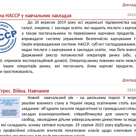
Доклад
2023
ма НАССР у навчальних закладах
До 20 вересня 2019 року всі українські підприємства ха
галузі, зокрема, і заклади освіти, які надають послуги з харчу
а також постачальники та перевізники харчових продуктів
впровадити систему управління безпечністю харчування 
Окрім впровадження системи НАССР, суб’єкт господарювання
надає послуги з харчування в закладах освіти, має бути внес
Державний реєстр потужностей операторів ринку (або, у
ті, отримати експлуатаційний дозвіл). Оператор ринку повинен мати можл
и інших операторів ринку, які постачають йому харчові продукти, 
и простежуваність.
Доклад
2023
Стрес. Війна. Навчання
Новий навчальний рік – на шкільному порозі. У жорс
реаліях воєнного стану в Україні перед освітянами стоїть в
завдання: об’єднати зусилля педагогічної та громадської спіль
засадах взаєморозуміння, співробітництва для захисту п
свобод, оволодіння дітьми універсальними цінностями та мо
 які складають основу світової культури. 29 серпня 2023 року відбулась 
ля професійної спільноти вчителів початкових класів щодо ключових 