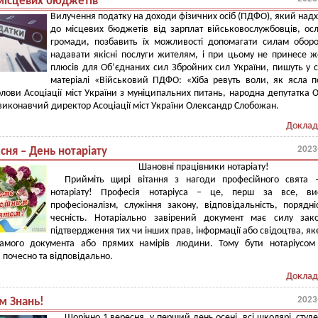
місцевих бюджетів
Вилучення податку на доходи фізичних осіб (ПДФО), який над
до місцевих бюджетів від зарплат військовослужбовців, ос
громади, позбавить їх можливості допомагати силам обор
надавати якісні послуги жителям, і при цьому не принесе 
плюсів для Об’єднаних сил Збройних сил України, пишуть у 
матеріалі «Військовий ПДФО: «Хіба ревуть воли, як ясла п
лови Асоціації міст України з муніципальних питань, народна депутатка 
виконавчий директор Асоціації міст України Олександр Слобожан.
Доклад
2023
сня – День нотаріату
Шановні працівники нотаріату!
Прийміть щирі вітання з нагоди професійного свята 
нотаріату!
Професія нотаріуса – це, перш за все, ви
професіоналізм, служіння закону, відповідальність, порядні
чесність. Нотаріально завірений документ має силу зак
підтвердження тих чи інших прав, інформації або свідоцтва, яке
самого документа або прямих намірів людини. Тому бути нотаріусом
 почесно та відповідально.
Доклад
2023
м Знань!
Щорічно 1 вересня, у перший день осені, всі школярі, студе