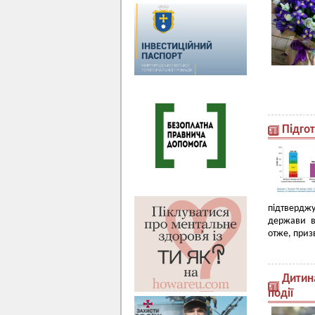
Підго
підтвердж
держави в
отже, приз
Дитина
події