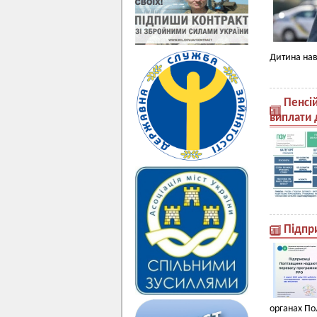
Дитина нав
Пенсі
виплати 
Підпр
органах По