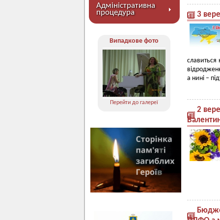
Адміністративна
процедура
3 вер
Випадкове фото
славиться 
відродженн
а нині
–
пі
Перейти до галереї
2 вер
Валентин
Бюдже