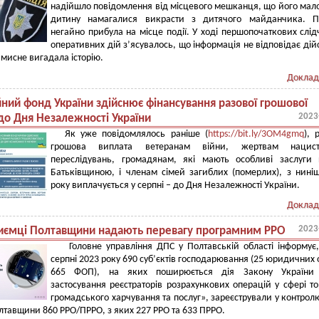
надійшло повідомлення від місцевого мешканця, що його мал
дитину намагалися викрасти з дитячого майданчика. По
негайно прибула на місце події. У ході першопочаткових слід
оперативних дій з’ясувалось, що інформація не відповідає дійс
мисне вигадала історію.
Доклад
йний фонд України здійснює фінансування разової грошової
2023
до Дня Незалежності України
Як уже повідомлялось раніше (
https://bit.ly/3OM4gmq
), 
грошова виплата ветеранам війни, жертвам нацист
переслідувань, громадянам, які мають особливі заслуги
Батьківщиною, і членам сімей загиблих (померлих), з нині
року виплачується у серпні – до Дня Незалежності України.
Доклад
2023
иємці Полтавщини надають перевагу програмним РРО
Головне управління ДПС у Полтавській області інформує
серпні 2023 року 690 суб’єктів господарювання (25 юридичних о
665 ФОП), на яких поширюється дія Закону України
застосування реєстраторів розрахункових операцій у сфері тор
громадського харчування та послуг», зареєстрували у контро
лтавщини 860 РРО/ПРРО, з яких 227 РРО та 633 ПРРО.