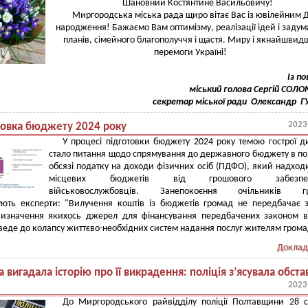
Шановний Костянтине Васильовичу!
Миргородська міська рада щиро вітає Вас із ювілейним 
народження! Бажаємо Вам оптимізму, реалізації ідей і заду
планів, сімейного благополуччя і щастя. Миру і якнайшвид
перемоги Україні!
Із п
міський голова Сергій СОЛ
секретар міської ради Олександр 
2023
товка бюджету 2024 року
У процесі підготовки бюджету 2024 року темою гострої ди
стало питання щодо спрямування до державного бюджету в п
обсязі податку на доходи фізичних осіб (ПДФО), який надход
місцевих бюджетів від грошового забезпеч
військовослужбовців. Занепокоєння очільників г
ують експерти: "Вилучення коштів із бюджетів громад не передбачає 
изначення якихось джерел для фінансування передбачених законом в
веде до колапсу життєво-необхідних систем надання послуг жителям грома
Доклад
 вигадала історію про її викрадення: поліція з’ясувала обст
2023
До Миргородського райвідділу поліції Полтавщини 28 