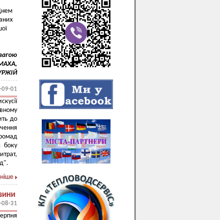
Днем
маних
шої
овагою
ОМАХА,
ГУРЖІЙ
-09-01
скусії
овному
ить до
ення
ромад
з боку
итрат,
д".
ніше
авини
-08-31
серпня