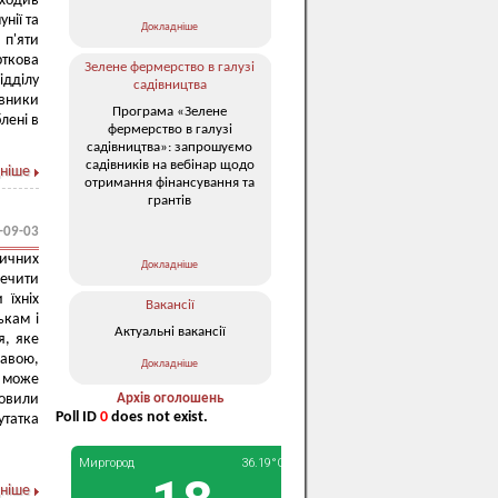
оходив
нії та
Докладніше
 п'яти
рткова
Зелене фермерство в галузі
ідділу
садівництва
авники
Програма «Зелене
лені в
фермерство в галузі
садівництва»: запрошуємо
садівників на вебінар щодо
ніше
отримання фінансування та
грантів
-09-03
зичних
Докладніше
печити
 їхніх
Вакансії
ькам і
Актуальні вакансії
я, яке
жавою,
Докладніше
 може
ловили
Архів оголошень
Poll ID
0
does not exist.
утатка
ніше