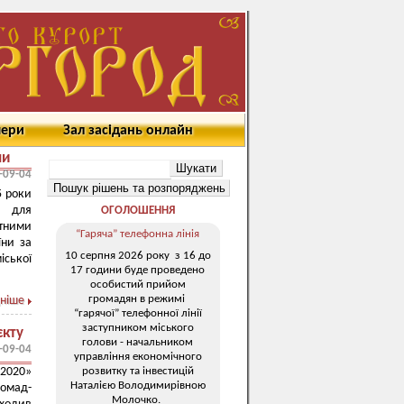
мери
Зал засідань онлайн
ни
-09-04
5 роки
и для
ОГОЛОШЕННЯ
утними
“Гаряча” телефонна лінія
їни за
10 серпня 2026 року з 16 до
іської
17 години буде проведено
особистий прийом
громадян в режимі
ніше
“гарячої” телефонної лінії
заступником міського
єкту
голови - начальником
-09-04
управління економічного
розвитку та інвестицій
2020»
Наталією Володимирівною
ромад-
Молочко.