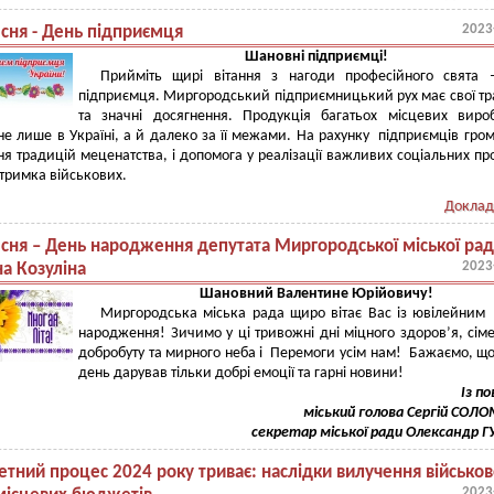
2023
есня - День підприємця
Шановні підприємці!
Прийміть щирі вітання з нагоди професійного свята 
підприємця. Миргородський підприємницький рух має свої тр
та значні досягнення. Продукція багатьох місцевих виро
не лише в Україні, а й далеко за її межами.
Н
а рахунку підприємців гро
я традицій меценатства, і допомога у реалізації важливих соціальних пр
дтримка військових.
Доклад
есня – День народження депутата Миргородської міської ра
2023
а Козуліна
Шановний Валентине Юрійовичу!
Миргородська міська рада щиро вітає Вас із ювілейни
народження!
Зичимо у ці тривожні дні міцного здоров’я, сім
добробуту та мирного неба і Перемоги усім нам! Бажаємо, щ
день дарував тільки добрі емоції та гарні новини!
Із п
міський голова Сергій СОЛ
секретар міської ради Олександр 
тний процес 2024 року триває: наслідки вилучення військов
2023