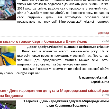
також їхні батьки та педагоги відзначають День знань. На жал
2023 році це світле, радісне свято проходить у воєнний час.
відділ "Служба у справах дітей", як і кожного року, не залиш
своєї підтримки дітей, які потребують особливої уваг
проживають на території Миргородської міської територі
Доклад
2023
я міського голови Сергія Соломахи з Днем Знань
Дорогі здобувачі освіти! Шановна освітянська спільно
Вітаю вас із початком нового навчального року! На ж
цьогоріч перше вересня проходить у воєнний час. Проте, наві
час війни діти продовжують вчитися. Бажаю всім оптим
витримки, згуртованості та безпечного навчання.
Шкільний внесок у Перемогу - це якісні знання, щоб відбу
у країну. Все буде Україна!
Із повагою міський 
Сергій СОЛ
есня - День народження депутата Миргородської міської рад
2023
на Богданова
1 вересня - День народження депутата Миргородської мі
ради Костянтина Богданова