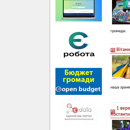
громади.
Вітанн
нашу зранен
1 вер
Костянти