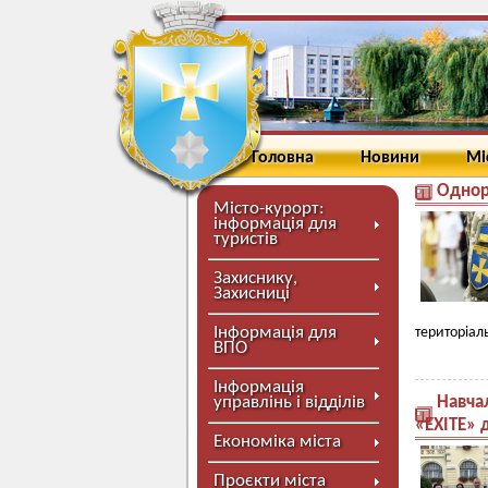
Головна
Новини
Мі
Однор
Місто-курорт:
інформація для
туристів
Захиснику,
Захисниці
Інформація для
територіал
ВПО
Інформація
управлінь і відділів
Навчал
«ЕХІТЕ» 
Економіка міста
Проєкти міста