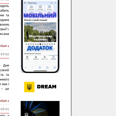
ходить
лабить
они та
жодних
своєму
овні?»
Оксана
ніше
-09-02
– Дня
сокий
сть та
онного
 має і
 – це
ніше
-09-01
нти, а