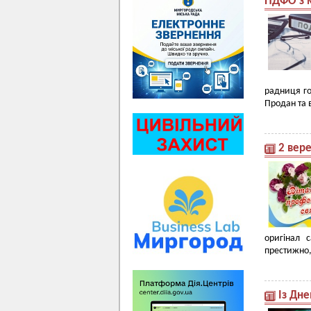
ПДФО з 
радниця го
Продан та 
2 вере
оригінал 
престижно,
Із Дне