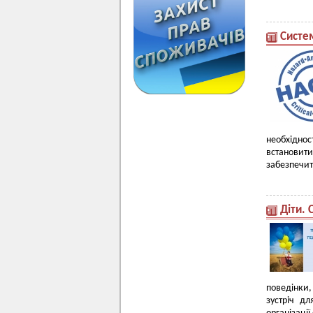
Систе
необхіднос
встановит
забезпечит
Діти. 
поведінки,
зустріч д