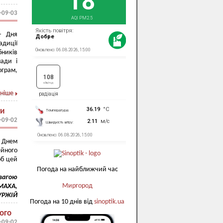
-09-03
– Дня
адиції
бників
мади і
ограм,
ніше
ди
-09-02
м Днем
ейного
об цей
Погода на найближчий час
овагою
Миргород
ОМАХА,
ГУРЖІЙ
Погода на 10 днів від
sinoptik.ua
ого
-09-02