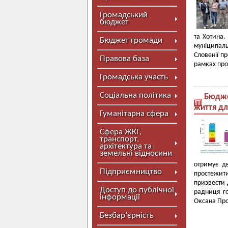
Громадський
бюджет
та Хотина.
Бюджет громади
муніципал
Словенії п
Правова база
рамках про
Громадська участь
Соціальна політика
Бюдже
життя дл
Гуманітарна сфера
Сфера ЖКГ,
транспорт,
архітектура та
земельні відносини
отримує д
Підприємництво
простежит
призвести 
Доступ до публічної
радниця го
інформації
Оксана Про
Безбар’єрність