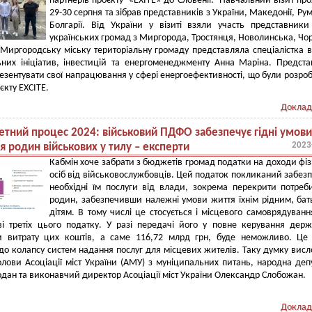
партнерів проєкту «ЕХІТЕ» до Словенії. Навчальний візит пр
29-30 серпня та зібрав представників з України, Македонії, Руму
Болгарії. Від України у візиті взяли участь представники
українських громад з Миргорода, Тростянця, Новолинська, Чо
 Миргородську міську територіальну громаду представляла спеціалістка в
ьних ініціатив, інвестицій та енергоменеджменту Анна Маріна. Предст
резентувати свої напрацювання у сфері енергоефективності, що були розроб
єкту EXCITE.
Доклад
тний процес 2024: військовий ПДФО забезпечує гідні умови
2023
я родин військових у тилу – експерти
Кабмін хоче забрати з бюджетів громад податки на доходи фі
осіб від військовослужбовців. Цей податок покликаний забез
необхідні їм послуги від влади, зокрема перекрити потреби
родин, забезпечивши належні умови життя їхнім рідним, бат
дітям. В тому числі це стосується і місцевого самоврядуванн
ві третіх цього податку. У разі передачі його у повне керування дер
и витрату цих коштів, а саме 116,72 млрд грн, буде неможливо. Це
до колапсу систем надання послуг для місцевих жителів. Таку думку вис
лови Асоціації міст України (АМУ) з муніципальних питань, народна деп
дан та виконавчий директор Асоціації міст України Олександр Слобожан.
Доклад