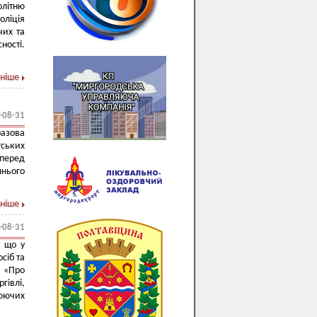
олітню
ліція
чих та
ності.
ніше
-08-31
разова
ських
 перед
шнього
ніше
-08-31
, що у
сіб та
 «Про
гівлі,
люючих