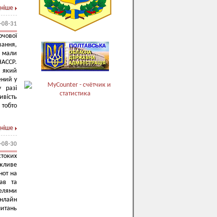
ніше
-08-31
рчової
вання,
, мали
НАССР.
, який
ений у
 разі
ивість
тобто
ніше
-08-30
токих
ажливе
нот на
рав та
делями
онлайн
питань