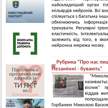
найскладніший орган ті
мільярдів нейронів. Всі в
спілкується з багатьма ін
обмінюючись інформаціє
тренувати. Регулярні тре
еластичність. Інтелектуа
залежить від того, в яко
нейронна мережа мозку.
Рубрика "Про нас пиш
Незамінні - бувають"
"Микола
називаєть
вісник" 
віддав жит
попрощал
Горбанем Миколою Васильо