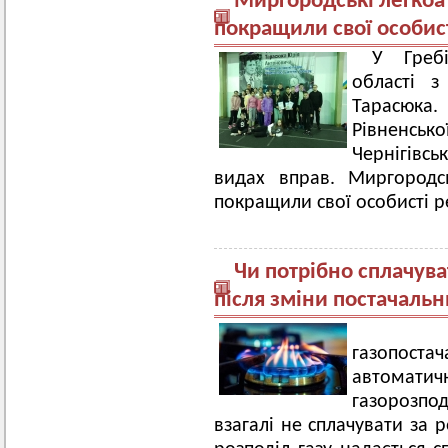
Миргородські легкоат
покращили свої особис
У Гребі
області з
Тарасюка
Рівненсь
Чернігівс
видах вправ. Миргородсь
покращили свої особисті 
Чи потрібно сплачува
після зміни постачаль
Якщо 
газопоста
автоматичн
газорозпо
взагалі не сплачувати за 