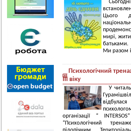
Сьогодн
встановле
Цього д
націон
продемонс
мирі, жити
батьками.
Ми разом і
Психологічний трена
III віку
У читаль
Гурамішвіл
відбулас
психолог
організації “ INTERS
“Психологічний трена
підопічним Територі