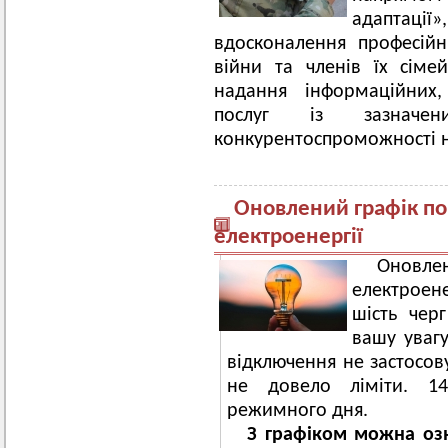
адаптації
вдосконалення професійн
війни та членів їх сіме
надання інформаційних,
послуг із зазначе
конкурентоспроможності н
Оновлений графік п
електроенергії
Оновлен
електроен
шість чер
вашу увагу
відключення не застосов
не довело ліміти. 14
режимного дня.
З графіком можна озн