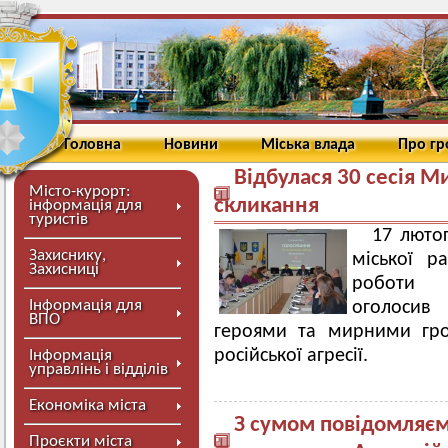
Головна
Новини
Міська влада
Про г
Відбулася 30 сесія М
Місто-курорт:
скликання
інформація для
туристів
17 лютог
Захиснику,
міської р
Захисниці
роботи м
Інформація для
оголосив
ВПО
героями та мирними гро
російської агресії.
Інформація
управлінь і відділів
Економіка міста
З сумом повідомляємо
Проєкти міста