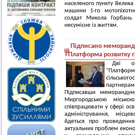
населеного пункту Велика 
машини 1-го мотопіхотно
солдат Микола Горбань 
несумісне із життям.
Підписано меморанду
«Платформа розвитку 
Дві об
"Платформ
сільськог
партнер
Підписавши меморандум
Миргородською міською
співпрацювати у сфері осв
адміністрування, місце
йдеться про проведення
актуальних проблем економ