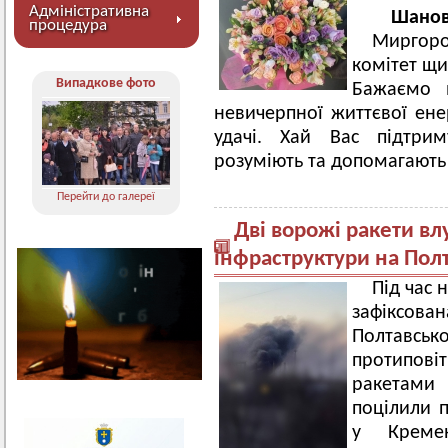
Адміністративна
Шанов
процедура
Миргор
комітет щи
Випадкове фото
Бажаємо м
невичерпної життєвої енер
удачі. Хай Вас підтри
розуміють та допомагають
Перейти до галереї
Дві ворожі ракети вл
інфраструктури на Пол
Під час 
зафіксова
Полтавсь
протиповіт
ракетами 
поцілили п
у Кремен