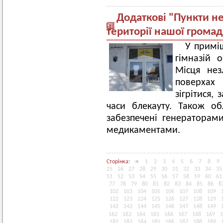
Додаткові "Пункти н
території нашої грома
У приміщ
гімназій 
Місця нез
поверхах 
зігрітися,
часи блекауту. Також об
забезпечені генераторам
медикаментами.
Сторінка:
◄
1
2
3
4
5
6
7
8
9
25
26
27
28
29
30
31
32
33
34
35
51
52
53
54
55
56
57
58
59
60
61
77
78
79
80
81
82
83
84
85
86
8
102
103
104
105
106
107
108
109
122
123
124
125
126
127
128
129
142
143
144
145
146
147
148
149
162
163
164
165
166
167
168
169
1
182
183
184
185
186
187
188
189