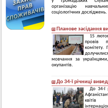
у громадських слухання
організацію навчаль
соціологічних досліджень.
Планове засідання в
15 люто
провів п
комітету. 
долучилис
мовчання за українцями,
окупантів.
До 34-ї річниці виве
До 34-ї
Афганістан
квітів
інтернаці