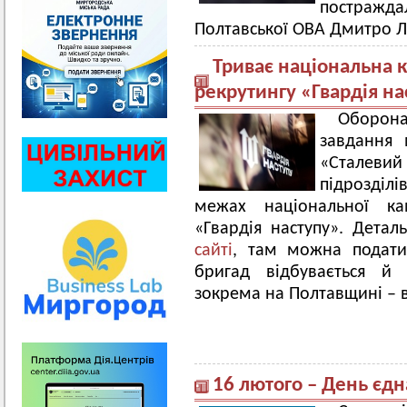
постражда
Полтавської ОВА Дмитро Л
Триває національна 
рекрутингу «Гвардія на
Оборон
завдання 
«Сталеви
підрозділі
межах національної кам
«Гвардія наступу». Дета
сайті
, там можна подати
бригад відбувається й 
зокрема на Полтавщині – 
16 лютого – День єд