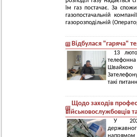
розподіл газу надається 
їм газ постачає. За спожи
газопостачальній компані
газорозподільній (Операто
Відбулася "гаряча" т
13 люто
телефонна 
Швайко
Зателефон
такі питанн
Щодо заходів професі
військовослужбовців та
У 2023
державн
напрямом «