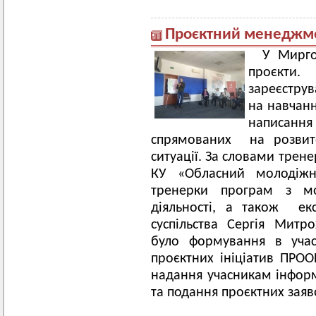
Проєктний менеджмен
У Мирго
проєкти
зареєструв
на навчанн
написанн
спрямованих на розвито
ситуації. За словами трен
КУ «Обласний молодіжн
тренерки програм з мо
діяльності, а також ек
суспільства Сергія Митр
було формування в учас
проєктних ініціатив ПРОО
надання учасникам інфор
та подання проєктних заяв