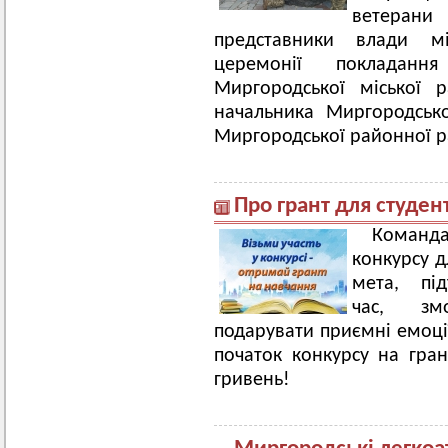
ветерани
представники влади мі
церемонії покладанн
Миргородської міської 
начальника Миргородськ
Миргородської районної р
Про грант для студент
Команд
конкурсу д
мета, пі
час, зм
подарувати приємні емоці
початок конкурсу на гран
гривень!