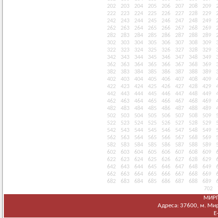
202
203
204
205
206
207
208
209
222
223
224
225
226
227
228
229
242
243
244
245
246
247
248
249
262
263
264
265
266
267
268
269
282
283
284
285
286
287
288
289
302
303
304
305
306
307
308
309
322
323
324
325
326
327
328
329
342
343
344
345
346
347
348
349
362
363
364
365
366
367
368
369
382
383
384
385
386
387
388
389
402
403
404
405
406
407
408
409
422
423
424
425
426
427
428
429
442
443
444
445
446
447
448
449
462
463
464
465
466
467
468
469
482
483
484
485
486
487
488
489
502
503
504
505
506
507
508
509
522
523
524
525
526
527
528
529
542
543
544
545
546
547
548
549
562
563
564
565
566
567
568
569
582
583
584
585
586
587
588
589
602
603
604
605
606
607
608
609
622
623
624
625
626
627
628
629
642
643
644
645
646
647
648
649
662
663
664
665
666
667
668
669
682
683
684
685
686
687
688
689
702
МИРГ
Адреса: 37600, м. Мирг
E