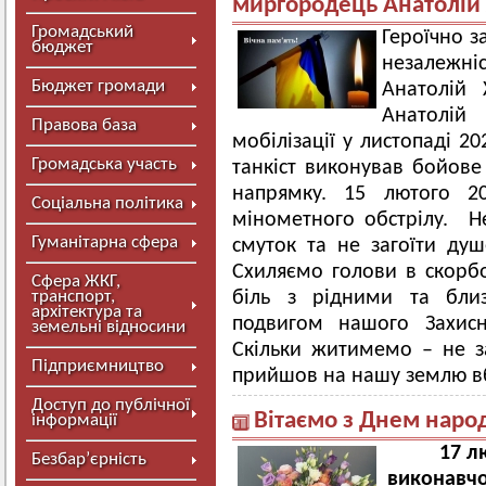
миргородець Анатолій
Громадський
Героїчно з
бюджет
незалежн
Бюджет громади
Анатолій 
Анатолій
Правова база
мобілізації у листопаді 20
Громадська участь
танкіст виконував бойов
напрямку. 15 лютого 20
Соціальна політика
мінометного обстрілу. 
Гуманітарна сфера
смуток та не загоїти душ
Схиляємо голови в скорб
Сфера ЖКГ,
транспорт,
біль з рідними та бли
архітектура та
подвигом нашого Захисн
земельні відносини
Скільки житимемо – не з
Підприємництво
прийшов на нашу землю в
Доступ до публічної
Вітаємо з Днем наро
інформації
17 л
Безбар’єрність
виконавчо