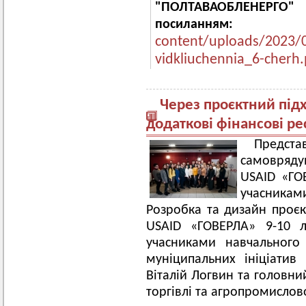
"ПОЛТАВА
посиланн
content/uploads/2023/
vidkliuchennia_6-cherh.
Через проєктний під
додаткові фінансові ре
Предс
самовряду
USAID «ГОВ
учасникам
Розробка та дизайн проє
USAID «ГОВЕРЛА» 9-10 л
учасниками навчального 
муніципальних ініціатив
Віталій Логвин та головни
торгівлі та агропромислов