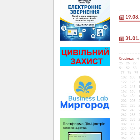
19.08
31.01
Сторінка:
◄
25
26
27
51
52
53
77
78
79
102
103
122
123
142
143
162
163
182
183
202
203
222
223
242
243
262
263
282
283
302
303
322
323
342
343
362
363