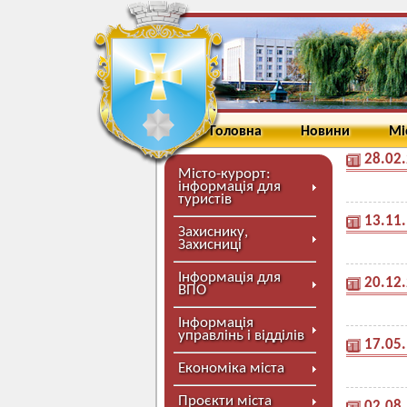
Головна
Новини
Мі
28.02
Місто-курорт:
інформація для
туристів
13.11
Захиснику,
Захисниці
Інформація для
20.12
ВПО
Інформація
управлінь і відділів
17.05
Економіка міста
Проєкти міста
02.08