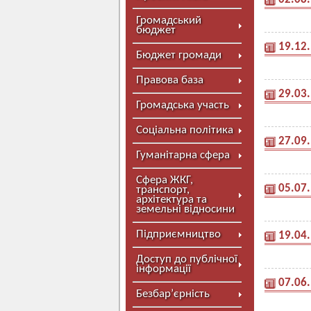
Громадський
бюджет
19.12
Бюджет громади
Правова база
29.03
Громадська участь
Соціальна політика
27.09
Гуманітарна сфера
Сфера ЖКГ,
05.07
транспорт,
архітектура та
земельні відносини
Підприємництво
19.04
Доступ до публічної
інформації
07.06
Безбар’єрність