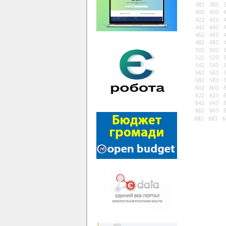
382
383
402
403
422
423
442
443
462
463
482
483
502
503
522
523
542
543
562
563
582
583
602
603
622
623
642
643
662
663
682
683
6