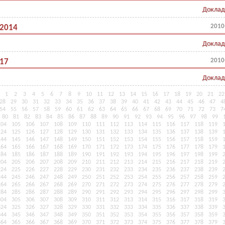
Доклад
2010
.2014
Доклад
2010
.17
Доклад
1
2
3
4
5
6
7
8
9
10
11
12
13
14
15
16
17
18
19
20
21
22
28
29
30
31
32
33
34
35
36
37
38
39
40
41
42
43
44
45
46
47
4
54
55
56
57
58
59
60
61
62
63
64
65
66
67
68
69
70
71
72
73
7
80
81
82
83
84
85
86
87
88
89
90
91
92
93
94
95
96
97
98
99
104
105
106
107
108
109
110
111
112
113
114
115
116
117
118
119
124
125
126
127
128
129
130
131
132
133
134
135
136
137
138
139
144
145
146
147
148
149
150
151
152
153
154
155
156
157
158
159
164
165
166
167
168
169
170
171
172
173
174
175
176
177
178
179
184
185
186
187
188
189
190
191
192
193
194
195
196
197
198
199
204
205
206
207
208
209
210
211
212
213
214
215
216
217
218
219
224
225
226
227
228
229
230
231
232
233
234
235
236
237
238
239
244
245
246
247
248
249
250
251
252
253
254
255
256
257
258
259
264
265
266
267
268
269
270
271
272
273
274
275
276
277
278
279
284
285
286
287
288
289
290
291
292
293
294
295
296
297
298
299
304
305
306
307
308
309
310
311
312
313
314
315
316
317
318
319
324
325
326
327
328
329
330
331
332
333
334
335
336
337
338
339
344
345
346
347
348
349
350
351
352
353
354
355
356
357
358
359
364
365
366
367
368
369
370
371
372
373
374
375
376
377
378
379