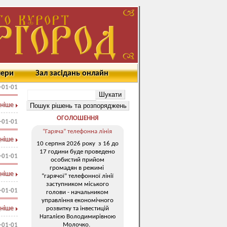
мери
Зал засідань онлайн
-01-01
ніше
ОГОЛОШЕННЯ
-01-01
“Гаряча” телефонна лінія
ніше
10 серпня 2026 року з 16 до
17 години буде проведено
-01-01
особистий прийом
громадян в режимі
ніше
“гарячої” телефонної лінії
заступником міського
-01-01
голови - начальником
управління економічного
ніше
розвитку та інвестицій
Наталією Володимирівною
Молочко.
-01-01