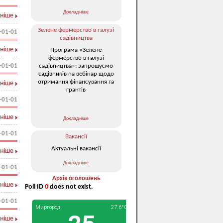
Докладніше
ніше
Зелене фермерство в галузі
-01-01
садівництва
ніше
Програма «Зелене
фермерство в галузі
садівництва»: запрошуємо
-01-01
садівників на вебінар щодо
отримання фінансування та
ніше
грантів
-01-01
ніше
Докладніше
-01-01
Вакансії
Актуальні вакансії
ніше
Докладніше
-01-01
Архів оголошень
ніше
Poll ID
0
does not exist.
-01-01
ніше