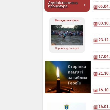
Адміністративна
процедура
05.04
Випадкове фото
03.10
23.12
Перейти до галереї
17.04
21.10
16.10
16.01