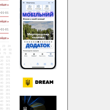
ніше
-01-01
ніше
-01-01
ніше
23
24
8
49
50
4
75
76
100
101
120
121
140
141
160
161
180
181
200
201
220
221
240
241
260
261
280
281
300
301
320
321
340
341
360
361
380
381