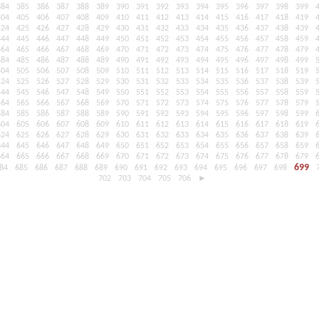
384
385
386
387
388
389
390
391
392
393
394
395
396
397
398
399
404
405
406
407
408
409
410
411
412
413
414
415
416
417
418
419
424
425
426
427
428
429
430
431
432
433
434
435
436
437
438
439
444
445
446
447
448
449
450
451
452
453
454
455
456
457
458
459
464
465
466
467
468
469
470
471
472
473
474
475
476
477
478
479
484
485
486
487
488
489
490
491
492
493
494
495
496
497
498
499
504
505
506
507
508
509
510
511
512
513
514
515
516
517
518
519
524
525
526
527
528
529
530
531
532
533
534
535
536
537
538
539
544
545
546
547
548
549
550
551
552
553
554
555
556
557
558
559
564
565
566
567
568
569
570
571
572
573
574
575
576
577
578
579
584
585
586
587
588
589
590
591
592
593
594
595
596
597
598
599
604
605
606
607
608
609
610
611
612
613
614
615
616
617
618
619
624
625
626
627
628
629
630
631
632
633
634
635
636
637
638
639
644
645
646
647
648
649
650
651
652
653
654
655
656
657
658
659
664
665
666
667
668
669
670
671
672
673
674
675
676
677
678
679
699
84
685
686
687
688
689
690
691
692
693
694
695
696
697
698
702
703
704
705
706
►