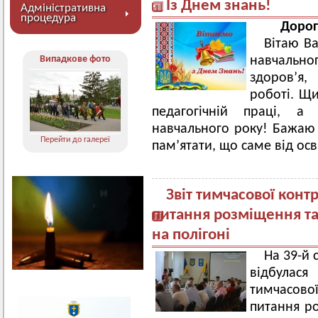
Із Днем знань!
Адміністративна
процедура
Дорогі
Вітаю В
Випадкове фото
навчальн
здоров’я,
роботі. Щи
педагогічній праці, 
навчального року! Бажаю 
Перейти до галереї
пам’ятати, що саме від ос
Звіт тимчасової конт
питання розміщення т
на полігоні
На 39-й 
відбулася
тимчасово
питання р