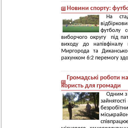
Новини спорту: футб
На ста
відбірко
футболу с
виборчого округу під па
виходу до напівфіналу 
Миргорода та Дикансько
рахунком 6:2 перемогу зд
Громадські роботи на
користь для громади
Одним з
зайнятості
безробіт
міськрайон
співпрац