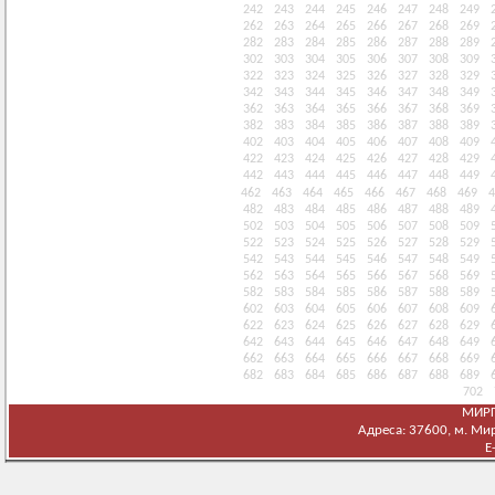
242
243
244
245
246
247
248
249
262
263
264
265
266
267
268
269
282
283
284
285
286
287
288
289
302
303
304
305
306
307
308
309
322
323
324
325
326
327
328
329
342
343
344
345
346
347
348
349
362
363
364
365
366
367
368
369
382
383
384
385
386
387
388
389
402
403
404
405
406
407
408
409
422
423
424
425
426
427
428
429
442
443
444
445
446
447
448
449
462
463
464
465
466
467
468
469
4
482
483
484
485
486
487
488
489
502
503
504
505
506
507
508
509
522
523
524
525
526
527
528
529
542
543
544
545
546
547
548
549
562
563
564
565
566
567
568
569
582
583
584
585
586
587
588
589
602
603
604
605
606
607
608
609
622
623
624
625
626
627
628
629
642
643
644
645
646
647
648
649
662
663
664
665
666
667
668
669
682
683
684
685
686
687
688
689
702
МИРГ
Адреса: 37600, м. Мирг
E