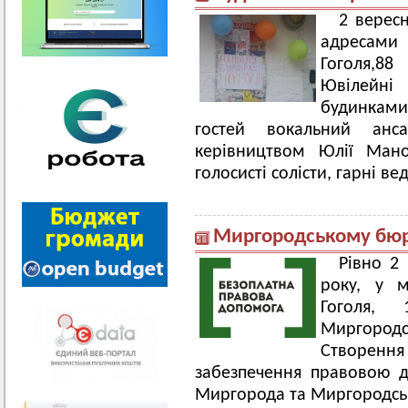
2 вересн
адресами
Гоголя,8
Ювілейн
будинками.
гостей вокальний анс
керівництвом Юлії Мано
голосисті солісти, гарні ве
Миргородському бюро
Рівно 2
року, у м
Гоголя,
Миргород
Створен
забезпечення правовою д
Миргорода та Миргородсь