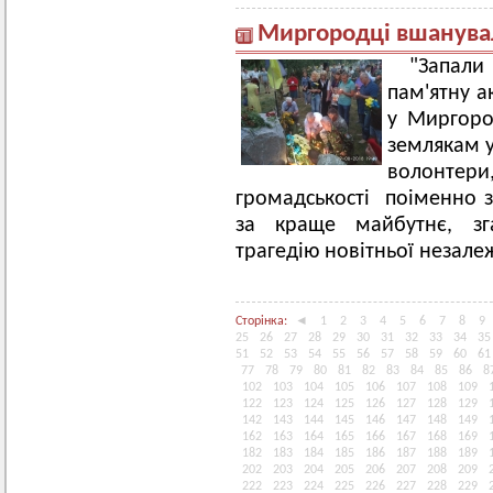
Миргородці вшанувал
"Запали 
пам'ятну а
у Миргород
землякам у
волонте
громадськості поіменно з
за краще майбутнє, зга
трагедію новітньої незале
Сторінка:
◄
1
2
3
4
5
6
7
8
9
25
26
27
28
29
30
31
32
33
34
35
51
52
53
54
55
56
57
58
59
60
61
77
78
79
80
81
82
83
84
85
86
8
102
103
104
105
106
107
108
109
122
123
124
125
126
127
128
129
142
143
144
145
146
147
148
149
162
163
164
165
166
167
168
169
182
183
184
185
186
187
188
189
202
203
204
205
206
207
208
209
222
223
224
225
226
227
228
229