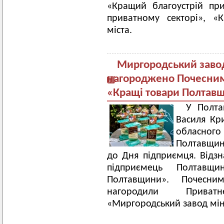
«Кращий благоустрій пр
приватному секторі», «
міста.
Миргородський заво
нагороджено Почесним
«Кращі товари Полтав
У Полта
Василя Кр
обласно
Полтавщин
до Дня підприємця. Відз
підприємець Полтавщ
Полтавщини». Почесн
нагородили Приват
«Миргородський завод мін