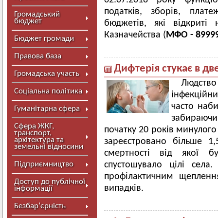
02.07.2018 року функці
податків, зборів, плат
Громадський
бюджет
бюджетів, які відкриті
Казначейства (
МФО - 8999
Бюджет громади
Правова база
Дифтерія стукає в дв
Громадська участь
Людство 
Соціальна політика
інфекційн
часто наби
Гуманітарна сфера
забираючи 
Сфера ЖКГ,
початку 20 років минулого 
транспорт,
архітектура та
зареєстровано більше 1,5
земельні відносини
смертності від якої б
Підприємництво
спустошувало цілі села.
профілактичним щепленн
Доступ до публічної
випадків.
інформації
Безбар’єрність