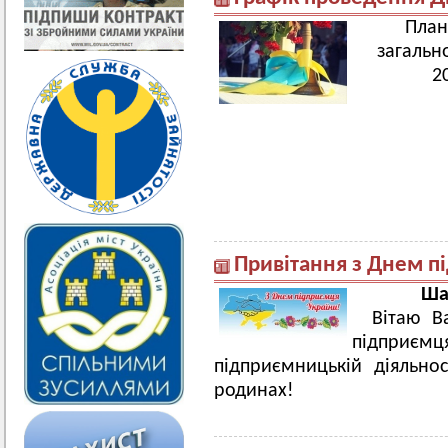
План
загальн
2
Привітання з Днем п
Ша
Вітаю В
підприємц
підприємницькій діяльно
родинах!