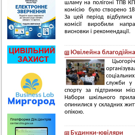
шламу на полігоні ТПВ К
комісію було створено 1
За цей період відбулися 
комісії виробили напр
висновки і рекомендації.
Ювілейна благодійна
Цьогорі
організу
соціальних
служби у 
спорту за підтримки міс
Набори шкільного прила
опинилися у складних житт
опікою.
Будинки-ювіляри