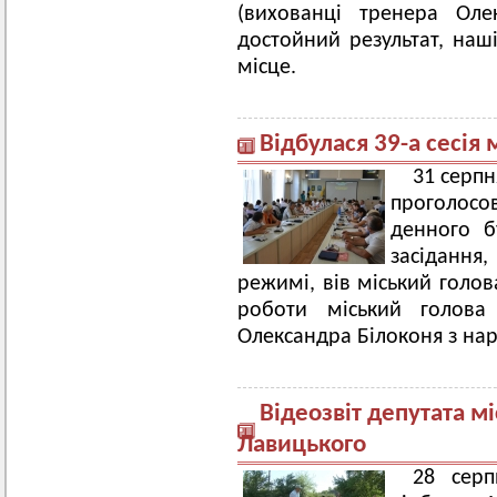
(вихованці тренера Оле
достойний результат, наш
місце.
Відбулася 39-а сесія 
31 серпн
проголосо
денного б
засіданн
режимі, вів міський голо
роботи міський голова 
Олександра Білоконя з на
Відеозвіт депутата м
Лавицького
28 серп