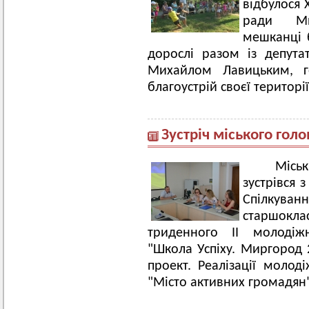
відбулося 
ради Ми
мешканці б
дорослі разом із депут
Михайлом Лавицьким, г
благоустрій своєї територ
Зустріч міського го
Місь
зустрівся 
Спілку
старшокл
триденного ІІ молодіж
"Школа Успіху. Миргород
проект. Реалізації молод
"Місто активних громадян