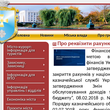
Головна
Новини
Міська влада
Про г
Про реквізити рахунк
Місто-курорт:
інформація для
Фінансо
туристів
метою ви
фінансів У
Захиснику,
Захисниці
затвердже
закриття рахунків у націо
Інформація для
ВПО
казначейської службі У
затвердження Змін 
Інформація
управлінь і відділів
обслуговування доходів
бюджету”, 08.02.2018 р.
Економіка міста
Порядку казначейського об
Проєкти міста