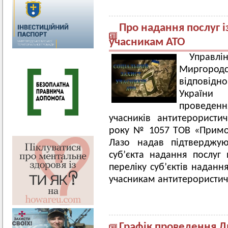
Про надання послуг із
учасникам АТО
Управлі
Миргородс
відповідн
України
проведен
учасників антитерористи
року № 1057 ТОВ «Примор’
Лазо надав підтверджую
суб’єкта надання послу
переліку суб’єктів надання
учасникам антитерористичн
Графік проведення Д