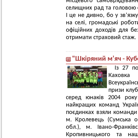
місцевого самоврядуванн
селищних рад та головою 
І це не дивно, бо у зв’язк
на селі, громадські роб
офіційних доходів для б
отримати страховий стаж.
"Шкіряний м’яч - Куб
Із 27 п
Каховка 
Bсеукраїнс
призи клуб
серед юнаків 2004 року
найкращих команд Україн
поєдинках взяли команди 
м. Кролевець (Сумська о
обл.), м. Івано-Франків
Кропивницького та наш