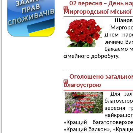
02 вересня – День н
Миргородської міської
Шанов
Миргоро
Днем наро
зичимо Вам
Бажаємо мі
сімейного добробуту.
Оголошено загально
благоустрою
Для зал
благоустро
вересня т
найкращо
«Кращий багатоповерхов
«Кращий балкон», «Кращий