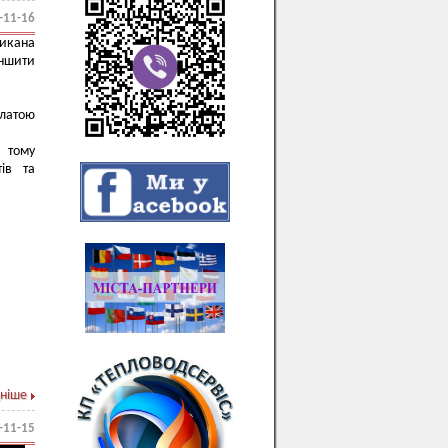
-11-16
икана
еншити
платою
у тому
ів та
ніше
-11-15