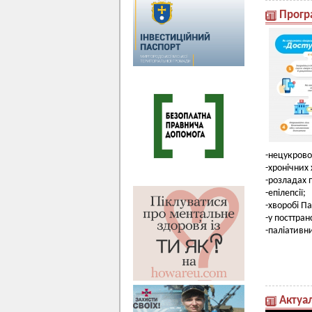
Програ
-нецукрово
-хронічних
-розладах 
-епілепсії;
-хворобі П
-у посттран
-паліативн
Актуа