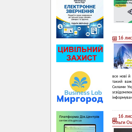
16 лис
все нові й
такий важ
Силами Ук
усвідомлю
інформуванн
16 ли
Ольги О