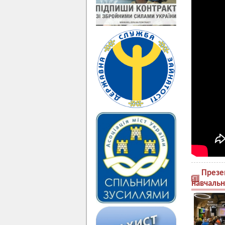
Презе
навчальн