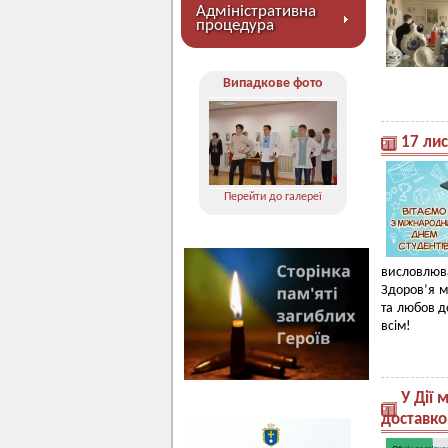
Адміністративна
процедура
Випадкове фото
17 ли
Перейти до галереї
висловлюват
Здоров’я мі
та любов 
всім!
У Дії 
доставко