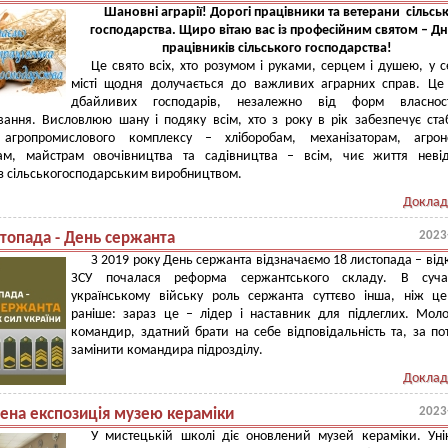
Шановні аграрії! Дорогі працівники та ветерани сільсь
господарства. Щиро вітаю вас із професійним святом – Д
працівників сільського господарства!
Це свято всіх, хто розумом і руками, серцем і душею, у се
місті щодня долучається до важливих аграрних справ. Це
дбайливих господарів, незалежно від форм власнос
ання. Висловлюю шану і подяку всім, хто з року в рік забезпечує ста
 агропромислового комплексу – хліборобам, механізаторам, агрон
ам, майстрам овочівництва та садівництва – всім, чиє життя невід
із сільськогосподарським виробництвом.
Доклад
2023
стопада - День сержанта
З 2019 року День сержанта відзначаємо 18 листопада – від
ЗСУ почалася реформа сержантського складу. В суча
українському війську роль сержанта суттєво інша, ніж ц
раніше: зараз це – лідер і наставник для підлеглих. Мо
командир, здатний брати на себе відповідальність та, за по
замінити командира підрозділу.
Доклад
2023
ена експозиція музею кераміки
У мистецькій школі діє оновлений музей кераміки. Уні