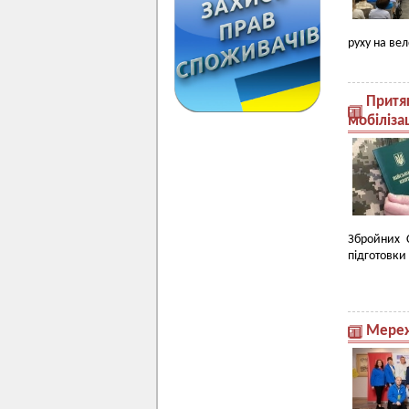
руху на ве
Притяг
мобілізац
Збройних 
підготовки 
Мереже