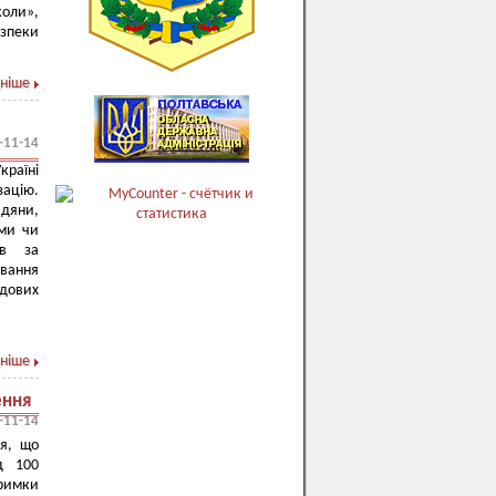
коли»,
езпеки
ніше
-11-14
країні
зацію.
адяни,
ими чи
ов за
ування
адових
ніше
ення
-11-14
ня, що
д 100
тримки