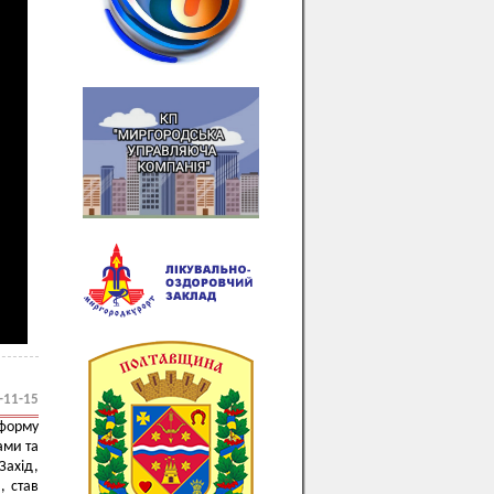
-11-15
тформу
ами та
Захід,
, став