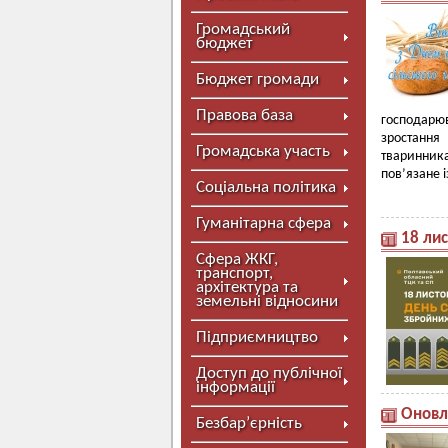
Громадський
бюджет
Бюджет громади
Правова база
господарюв
зростання
Громадська участь
тваринник
пов’язане 
Соціальна політика
Гуманітарна сфера
18 ли
Сфера ЖКГ,
транспорт,
архітектура та
земельні відносини
Підприємництво
Доступ до публічної
інформації
Оновл
Безбар’єрність