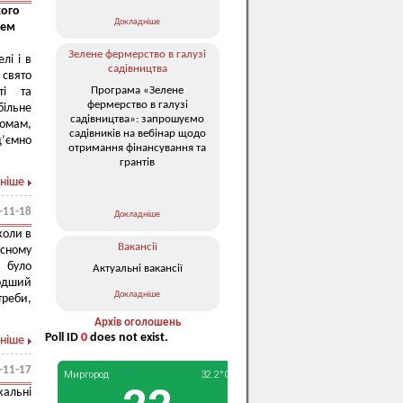
кого
Докладніше
нем
Зелене фермерство в галузі
лі і в
садівництва
 свято
Програма «Зелене
ті та
фермерство в галузі
більне
садівництва»: запрошуємо
омам,
садівників на вебінар щодо
’ємно
отримання фінансування та
грантів
ніше
-11-18
Докладніше
коли в
Вакансії
сному
е було
Актуальні вакансії
лодший
Докладніше
треби,
Архів оголошень
Poll ID
0
does not exist.
ніше
-11-17
кальні