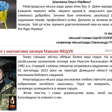
Шановна Ольго Юріївно!
Миргородська міська рада щиро вітає Вас із Днем народ
Бажаємо мирного неба, міцного здоров’я, людського щас
сімейного добробуту. Зичимо Вам оптимізму, реалізації 
задуманих планів, професійного успіху. Дякуємо за активну ж
позицію. Хай ця осінь принесе довгоочікуваний мир на нашу 
Усе буде Україна!
Із п
міський голова Сергій СОЛ
секретар міської ради Олександр 
2023
йні з окупантами загинув Максим ФЕЩУК
Знову страшна звістка обпікає болем наші серця. На в
російськими окупантами загинув воїн Максим Васильович
1982 р.н. Старший стрілець-оператор штурмового відділення з
02 листопада 2023 року на території Донецької області п
виконання бойового завдання.
Миргородська міська рада висловлює глибокі співчуття род
побратимам загиблого захисника. Герої не вмирають,
назавжди залишаються в наших серцях.
Вічна пам’ять і слава українському воїну, який за
Батьківщину та кожного з нас.