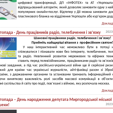
цифрової трансформації, ДП «ІНФОТЕХ» та АТ «Укрпошта
відпрацьований алгоритм, який дозволяє замовити одну з на
популярних онлайн-послуг. Відтепер у Дії можна замовити до
пластикового бланка на відділення Укрпошти або кур’єром дод
Доклад
2023
топада - День працівників радіо, телебачення і зв’язку
Шановні працівники радіо, телебачення і зв’язку!
Прийміть найщиріші вітання з професійним святом
У наш інтерактивний час неможливо бути в потоці н
спілкуватися і пізнавати нове без Інтернету, телебачення, те
та радіо. Невпинний розвиток мережевих та ефірних техн
ставить перед телевізійниками, працівниками радіо та зв'язк
 нові завдання, а під час російсько-української війни ще й серйозні риз
кий для країни час українські журналісти, айті-фахівці разом зі Збр
раїни, з державними органами та установами тримають інформаційний 
ючи виняткову важливість ролі засобів масової комунікації в об’єкт
і суспільства й світу про події, пов’язані з війною, яку розпочала москва.
Доклад
стопада – День народження депутата Миргородської міської
2023
шеки!