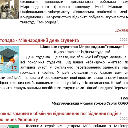
експонати доповнили дипломними роботами студ
Миргородського фахового коледжу імені Миколи Г
Національного університету «Полтавська політехніка імен
Кондратюка». На урочистому відкритті побували журналісти м
телестудії "Миргород".
Доклад
2023
стопада - Міжнародний день студента
Шановне студентство Миргородської громади!
Щиро вітаю вас із Днем студента!
День студента - це свято, що зближує і об'єднує молодь, а
всі покоління студентів. Від вашої небайдужої життєвої по
активної участі у суспільних перетвореннях залежить ма
громади і країни. У цей складний час бажаю вам см
и свої ідеї, ініціювати й реалізовувати нові проєкти, ставити мету і досяга
цного, легких сесій, наполегливості та успіхів у всіх починаннях. Нехай оп
до життя стануть вашими постійними супутниками! Якнайшвидшої Перемо
Із п
Миргородський міський голова Сергій СО
можна замовити обмін чи відновлення посвідчення водія з
2023
ю через Укрпошту
Головним сервісним центром МВС спільно з Міністер