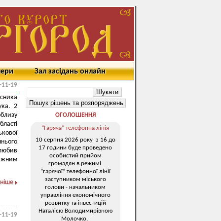
мери
Зал засідань онлайн
-11-19
сника
ука. 2
облизу
ОГОЛОШЕННЯ
бласті
“Гаряча” телефонна лінія
ькової
10 серпня 2026 року з 16 до
ннього
17 години буде проведено
 любив
особистий прийом
важним
громадян в режимі
“гарячої” телефонної лінії
заступником міського
ніше
голови - начальником
управління економічного
розвитку та інвестицій
Наталією Володимирівною
-11-19
Молочко.