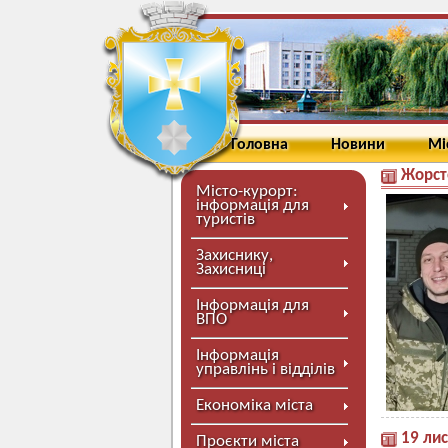
Головна
Новини
Мі
Жорст
Місто-курорт:
інформація для
туристів
Захиснику,
Захисниці
Інформація для
ВПО
Інформація
управлінь і відділів
Економіка міста
19 лис
Проєкти міста