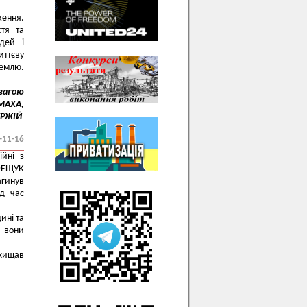
ження.
тя та
ідей і
иттєву
землю.
овагою
ОМАХА,
ГУРЖІЙ
-11-16
ійні з
 ФЕЩУК
агинув
ід час
ині та
 вони
хищав