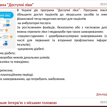
2023
ма "Доступні ліки"
В Україні діє програма "Доступні ліки". Програма покл
збільшити доступ пацієнтів до лікарських засобів та зм
фінансовий тягар медичних витрат для пацієнтів
на амбулаторні послуги.
За роз'ясненням фахівців, безоплатно або з частковою до
можна отримати ліки і медвироби при таких захворюваннях:
-серцево-судинних і цереброваскулярних захворюваннях (
числі для первинної та вторинної профілактики інфаркт
інсультів);
-цукровому діабеті;
му діабету;
 хворобах нижніх дихальних шляхів;
психіки та поведінки;
аркінсона;
сплантаційному періоді;
их захворюваннях, що потребують знеболення.
Доклад
2023
льне інтерв’ю з міським головою