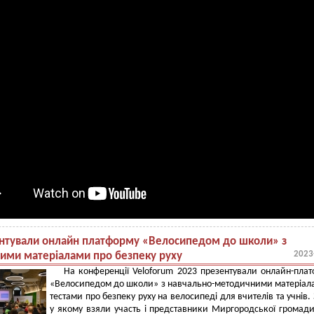
нтували онлайн платформу «Велосипедом до школи» з
2023
ими матеріалами про безпеку руху
На конференції Veloforum 2023 презентували онлайн-пла
«Велосипедом до школи» з навчально-методичними матеріал
тестами про безпеку руху на велосипеді для вчителів та учнів. 
у якому взяли участь і представники Миргородської громади