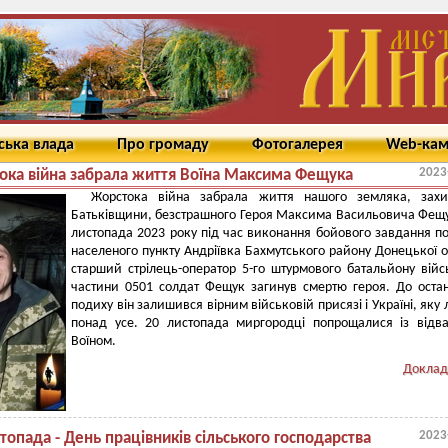
ська влада
Про громаду
Фотогалерея
Web-ка
2023
ока війна забрала життя Воїна Максима Фещука
Жорстока війна забрала життя нашого земляка, захи
Батьківщини, безстрашного Героя Максима Васильовича Фещ
листопада 2023 року під час виконання бойового завдання п
населеного пункту Андріївка Бахмутського району Донецької о
старший стрілець-оператор 5-го штурмового батальйону війс
частини 0501 солдат Фещук загинув смертю героя. До оста
подиху він залишився вірним військовій присязі і Україні, яку
понад усе. 20 листопада миргородці попрощалися із від
Воїном.
Доклад
2023
топада - День працівників сільського господарства