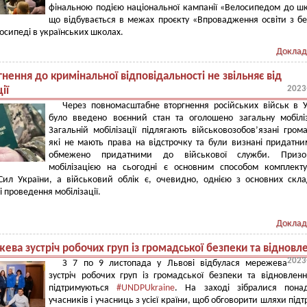
фінальною подією національної кампанії «Велосипедом до ш
що відбувається в межах проєкту «Впровадження освіти з б
лосипеді в українських школах.
Доклад
нення до кримінальної відповідальності не звільняє від
2023
ії
Через повномасштабне вторгнення російських військ в У
було введено воєнний стан та оголошено загальну мобілі
Загальній мобілізації підлягають військовозобов’язані гром
які не мають права на відстрочку та були визнані придатн
обмежено придатними до військової служби. Приз
мобілізацією на сьогодні є основним способом комплект
Сил України, а військовий облік є, очевидно, однією з основних скл
і проведення мобілізації.
Доклад
ва зустріч робочих груп із громадської безпеки та відновл
2023
З 7 по 9 листопада у Львові відбулася мережева
зустріч робочих груп із громадської безпеки та відновлен
підтримуються
#UNDPUkraine
. На заході зібралися пона
учасників і учасниць з усієї країни, щоб обговорити шляхи під