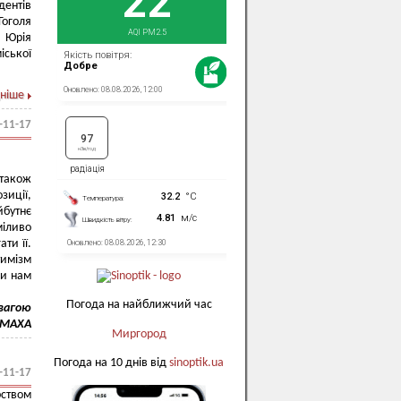
ентів
оголя
і Юрія
іської
ніше
-11-17
 також
зиції,
йбутнє
іливо
ти її.
тимізм
ги нам
Погода на найближчий час
овагою
ЛОМАХА
Миргород
Погода на 10 днів від
sinoptik.ua
-11-17
ством