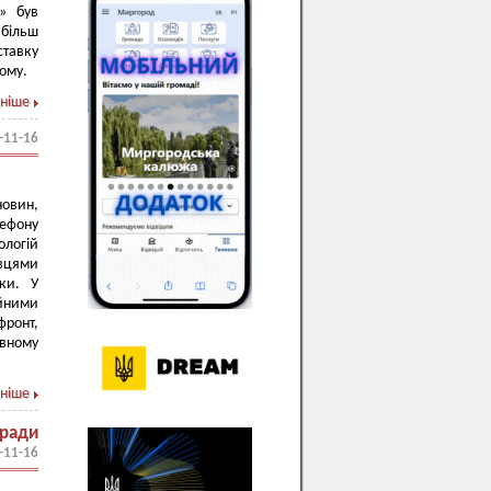
» був
йбільш
ставку
ому.
ніше
-11-16
!
овин,
лефону
ологій
івцями
ики. У
ойними
фронт,
ивному
ніше
 ради
-11-16