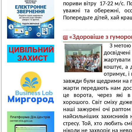
пориви вітру 17-22 м/с. П
уважні та обережні, ос
Попередьте дітей, хай кра
«Здоровіше з гуморо
З метою
досвідчен
жартувати
коштує, а 
отримує, і 
завжди були щедрими на гу
жарти передають нам досві
це ворота, через які 
хорошого. Світ сміху дуже
наші зажурені очі раптом 
найсильніших захисників н
стресу. Той, хто любить см
ніколи не захворіє на невр