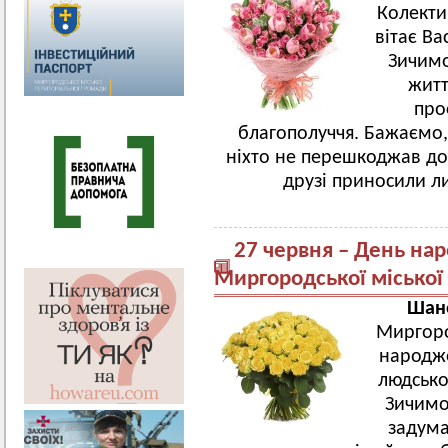
Колекти
вітає В
Зичимо
житт
про
благополуччя. Бажаємо,
ніхто не перешкоджав до
друзі приносили ли
27 червня – День на
Миргородської міської
Шано
Миргоро
народже
людсько
Зичимо 
задума