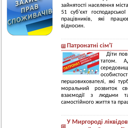
зайнятості населення міст
51 суб’єкт господарсько
працівників, які прац
відносин.
Патронатні сім’ї
Діти пов
татом. 
середови
особист
першовихователі, які тур
моральний розвиток св
взаємодії з людьми т
самостійного життя та прац
У Миргороді ліквідо