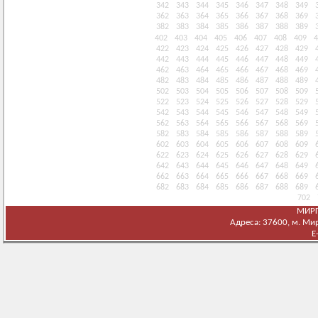
342
343
344
345
346
347
348
349
362
363
364
365
366
367
368
369
382
383
384
385
386
387
388
389
402
403
404
405
406
407
408
409
4
422
423
424
425
426
427
428
429
442
443
444
445
446
447
448
449
462
463
464
465
466
467
468
469
482
483
484
485
486
487
488
489
502
503
504
505
506
507
508
509
522
523
524
525
526
527
528
529
542
543
544
545
546
547
548
549
562
563
564
565
566
567
568
569
582
583
584
585
586
587
588
589
602
603
604
605
606
607
608
609
622
623
624
625
626
627
628
629
642
643
644
645
646
647
648
649
662
663
664
665
666
667
668
669
682
683
684
685
686
687
688
689
702
МИРГ
Адреса: 37600, м. Мирг
E