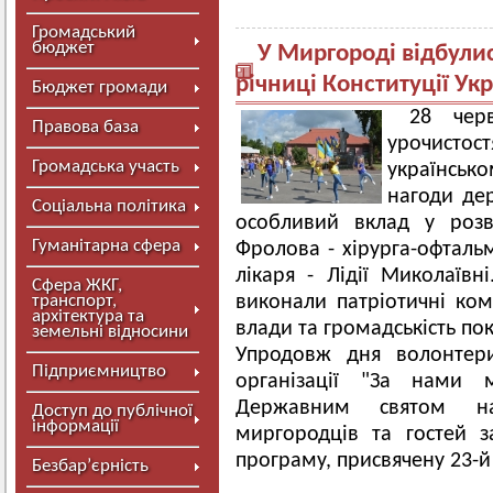
Громадський
бюджет
У Миргороді відбулис
річниці Конституції Ук
Бюджет громади
28 чер
Правова база
урочистост
Громадська участь
українськ
нагоди дер
Соціальна політика
особливий вклад у розв
Гуманітарна сфера
Фролова - хірурга-офталь
лікаря - Лідії Миколаївн
Сфера ЖКГ,
транспорт,
виконали патріотичні ко
архітектура та
влади та громадськість по
земельні відносини
Упродовж дня волонтери
Підприємництво
організації "За нами 
Державним святом на
Доступ до публічної
інформації
миргородців та гостей 
програму, присвячену 23-й
Безбар’єрність