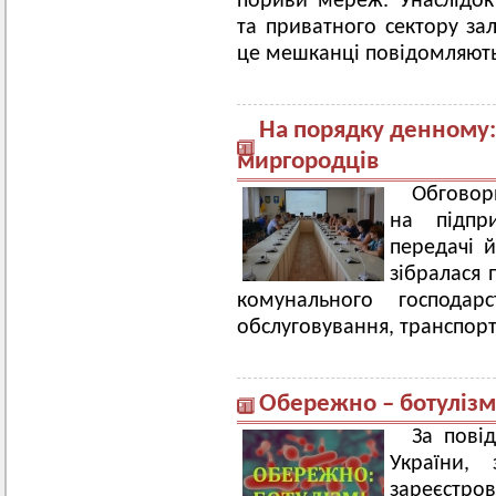
пориви мереж. Унаслідок
та приватного сектору за
це мешканці повідомляють
На порядку денному
миргородців
Обговор
на підпр
передачі 
зібралася 
комунального господарс
обслуговування, транспорту
Обережно – ботулізм
За пові
України,
зареєстр