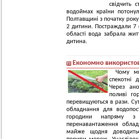
свідчить с
водоймах країни потонул
Полтавщині з початку року
2 дитини. Постраждали 7 о
області вода забрала жит
дитина.
Економно використову
Чому м
спекотні 
Через ано
поливі го
перевищуються в рази. Сут
обладнання для водопос
городини напряму з
перенавантаження облад
майже щодня доводиться