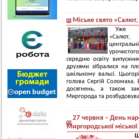
Міське свято «Салют,
Уже т
«Салют,
централь
урочистого
середню освіту випускни
друзями зібралися на п
шкільному вальсі. Цьогор
голова Сергій Соломаха. 
досягнень, а також з
Миргорода та розбудовува
27 червня – День на
Миргородської міської 
Ш