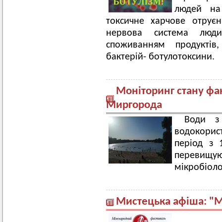
людей на
токсичне харчове отруєн
нервова система люд
споживанням продуктів
бактерій- ботулотоксини.
Моніторинг стану фа
Миргорода
Води з
водокорис
період з 1
переви
мікробіоло
Мистецька афіша: "М