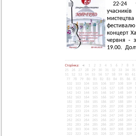
22-24 
учасників
мистецтва
фестивалю 
концерт Ха
червня - 
19.00. Дол
Сторінка:
◄
1
2
3
4
5
6
7
8
9
25
26
27
28
29
30
31
32
33
34
35
51
52
53
54
55
56
57
58
59
60
61
77
78
79
80
81
82
83
84
85
86
8
102
103
104
105
106
107
108
109
122
123
124
125
126
127
128
129
142
143
144
145
146
147
148
149
162
163
164
165
166
167
168
169
182
183
184
185
186
187
188
189
202
203
204
205
206
207
208
209
222
223
224
225
226
227
228
229
242
243
244
245
246
247
248
249
262
263
264
265
266
267
268
269
282
283
284
285
286
287
288
289
302
303
304
305
306
307
308
309
322
323
324
325
326
327
328
329