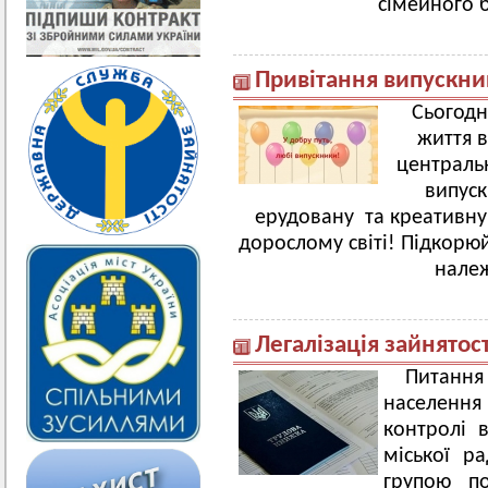
сімейного б
Привітання випускни
Сьогодн
життя в
центральн
випуск
ерудовану та креативну
дорослому світі! Підкорюй
нале
Легалізація зайнятості
Питання
населення
контролі в
міської р
групою по