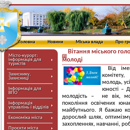
Головна
Новини
Міська влада
Про г
Вітання міського гол
Місто-курорт:
молоді
інформація для
туристів
Від іме
Захиснику,
комітету
Захисниці
молодь, ус
Інформація для
юності – Д
ВПО
молодість – не вік, мо
покоління освічених юна
Інформація
управлінь і відділів
майбутнього. Я бажаю ко
дорослий шлях, оптимізму 
Економіка міста
захопленнях, навчанні, роб
Проєкти міста