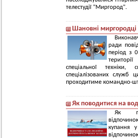
насолоджувалися гітарни
телестудії "Миргород".
Шановні миргородці т
Виконав
ради пові
період з 0
території
спеціальної техніки, 
спеціалізованих служб ц
проходитиме командно-шт
Як поводитися на вод
Як пр
відпочино
купання 
відпочинок