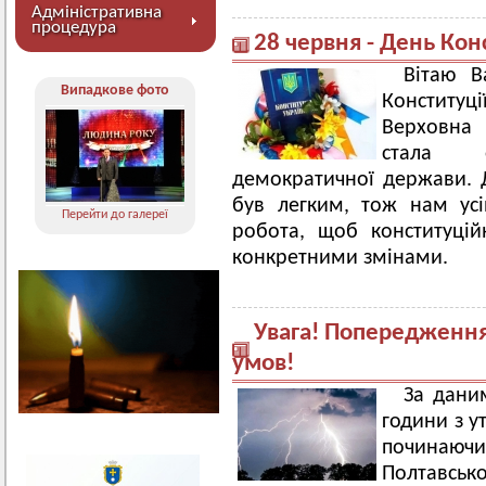
Адміністративна
процедура
28 червня - День Кон
Вітаю 
Випадкове фото
Конституц
Верховна 
стала о
демократичної держави. 
був легким, тож нам усі
Перейти до галереї
робота, щоб конституці
конкретними змінами.
Увага! Попередження
умов!
За дани
години з у
починаюч
Полтавсько