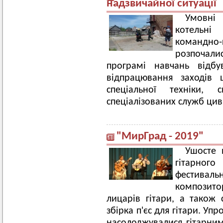
надзвичайної ситуації
Умовні
котельні
команд
розпочалис
програмі навчань відбу
відпрацювання заходів 
спеціальної техніки, 
спеціалізованих служб циві
"МирГрад - 2019"
Ушосте 
гітарно
фестиваль
композитор
лицарів гітари, а також 
збірка п'єс для гітари. Упр