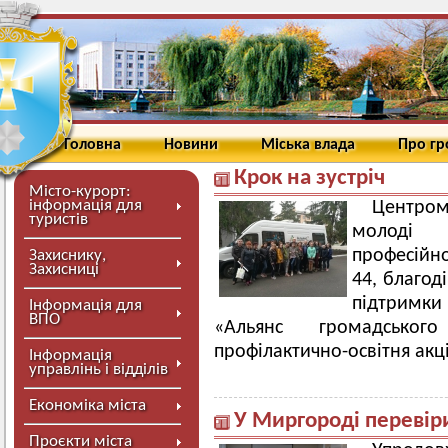
Головна
Новини
Міська влада
Про г
Крок на зустріч
Місто-курорт:
інформація для
Центром 
туристів
молоді м
професійно
Захиснику,
Захисниці
44, благод
підтримки
Інформація для
ВПО
«Альянс громадськог
профілактично-освітня акці
Інформація
управлінь і відділів
Економіка міста
У Миргороді перевір
Проєкти міста