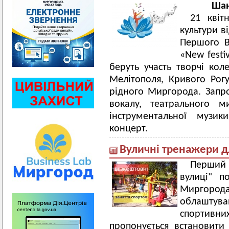
Шан
21 квіт
культури в
Першого В
«New festi
беруть участь творчі кол
Мелітополя, Кривого Рогу
рідного Миргорода. Запр
вокалу, театрального м
інструментальної муз
концерт.
Вуличні тренажери д
Перший 
вулиці" 
Миргорода
облаштува
спортивн
пропонується встановит