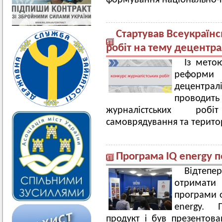
формування національно-п
Стартував Всеукраїн
робіт на тему децентра
Із мето
реформи
децентра
проводить
журналістських роб
самоврядування та територ
Програма IQ energy п
Відтепе
отримати
програми ф
energy. 
продукт і був презентов