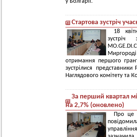
у Болгарії.
Стартова зустріч уча
18 квіт
зустріч
MO.GE.DI
Миргород
отримання першого гран
зустрілися представники 
Наглядового комітету та К
За перший квартал 
на 2,7% (оновлено)
Про це 
повідомила
управлін
зазначила,