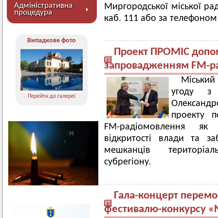
Адміністративна
Миргородської міської ра
процедура
каб. 111 або за телефоном 
Випадкове фото
Проект ПРОМІС допо
запровадженням FM-р
Міський
угоду з
Перейти до галереї
Олександ
проекту 
FM-радіомовлення як
відкритості влади та з
мешканців територіа
субрегіону.
Гала-концерт перемо
фестивалю-конкурсу «Ne