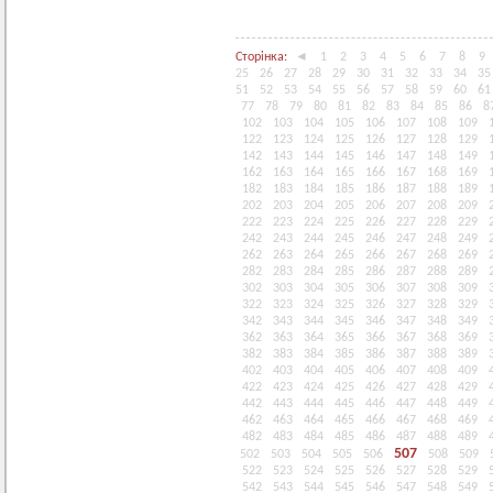
Сторінка:
◄
1
2
3
4
5
6
7
8
9
25
26
27
28
29
30
31
32
33
34
35
51
52
53
54
55
56
57
58
59
60
61
77
78
79
80
81
82
83
84
85
86
8
102
103
104
105
106
107
108
109
122
123
124
125
126
127
128
129
142
143
144
145
146
147
148
149
162
163
164
165
166
167
168
169
182
183
184
185
186
187
188
189
202
203
204
205
206
207
208
209
222
223
224
225
226
227
228
229
242
243
244
245
246
247
248
249
262
263
264
265
266
267
268
269
282
283
284
285
286
287
288
289
302
303
304
305
306
307
308
309
322
323
324
325
326
327
328
329
342
343
344
345
346
347
348
349
362
363
364
365
366
367
368
369
382
383
384
385
386
387
388
389
402
403
404
405
406
407
408
409
422
423
424
425
426
427
428
429
442
443
444
445
446
447
448
449
462
463
464
465
466
467
468
469
482
483
484
485
486
487
488
489
507
502
503
504
505
506
508
509
522
523
524
525
526
527
528
529
542
543
544
545
546
547
548
549