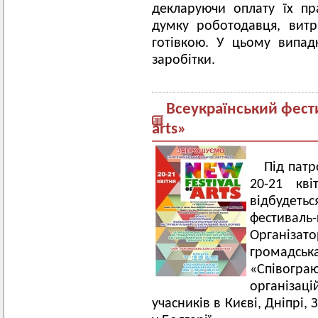
декларуючи оплату їх пр
думку роботодавця, витр
готівкою. У цьому випадк
заробітки.
Всеукраїнський фести
arts»
Під пат
20-21 кв
відбудеть
фестиваль
Організато
громадська
«Співогр
організаці
учасників в Києві, Дніпрі, 