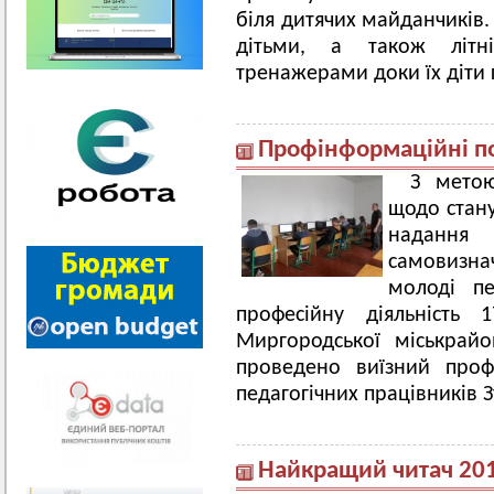
біля дитячих майданчиків.
дітьми, а також літн
тренажерами доки їх діти
Профінформаційні п
З метою
щодо стану
надання
самовизн
молоді пе
професійну діяльність 
Миргородської міськрайо
проведено виїзний проф
педагогічних працівників З
Найкращий читач 20