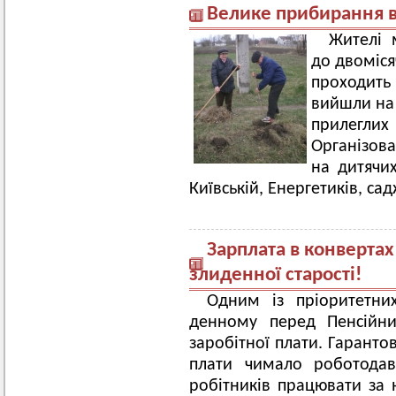
Велике прибирання 
Жителі 
до двоміся
проходить
вийшли на 
прилегл
Організова
на дитячи
Київській, Енергетиків, са
Зарплата в конвертах
злиденної старості!
Одним із пріоритетни
денному перед Пенсійни
заробітної плати. Гаранто
плати чимало роботодав
робітників працювати за 