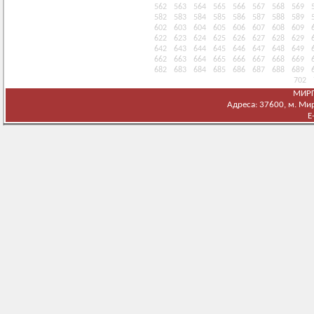
562
563
564
565
566
567
568
569
582
583
584
585
586
587
588
589
602
603
604
605
606
607
608
609
622
623
624
625
626
627
628
629
642
643
644
645
646
647
648
649
662
663
664
665
666
667
668
669
682
683
684
685
686
687
688
689
702
МИРГ
Адреса: 37600, м. Мирг
E