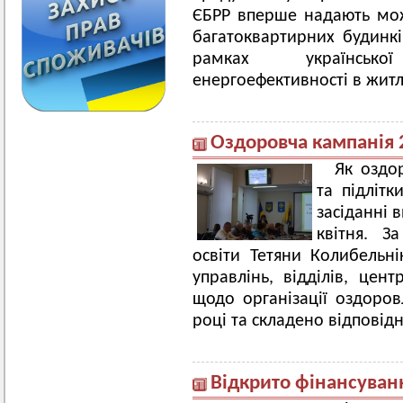
ЄБРР вперше надають мож
багатоквартирних будинк
рамках українсько
енергоефективності в жит
Оздоровча кампанія 
Як оздо
та підліт
засіданні 
квітня. З
освіти Тетяни Колибельні
управлінь, відділів, цен
щодо організації оздоров
році та складено відповід
Відкрито фінансуван