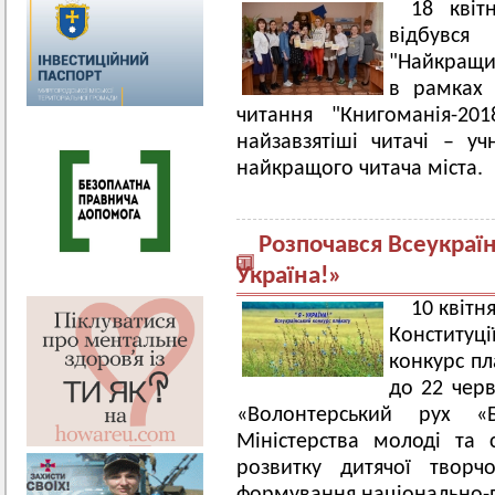
18 квіт
відбувся
"Найкращи
в рамках 
читання "Книгоманія-20
найзавзятіші читачі – уч
найкращого читача міста.
Розпочався Всеукраїн
Україна!»
10 квітн
Конституці
конкурс пл
до 22 черв
«Волонтерський рух «
Міністерства молоді та
розвитку дитячої творчос