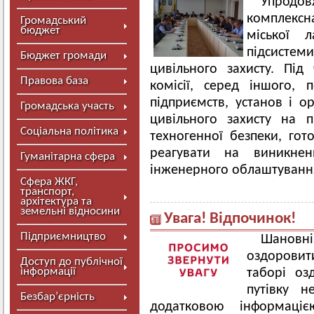
Упродов
комплексн
Громадський
бюджет
міської л
підсисте
Бюджет громади
цивільного захисту. Під
Правова база
комісії, серед іншого, 
підприємств, установ і ор
Громадська участь
цивільного захисту на 
Соціальна політика
техногенної безпеки, гот
реагувати на виникнен
Гуманітарна сфера
інженерного облаштування
Сфера ЖКГ,
транспорт,
архітектура та
земельні відносини
Увага! Відпочинок!
Підприємництво
Шановні
оздорови
Доступ до публічної
інформації
таборі оз
путівку н
Безбар’єрність
додатковою інформаціє