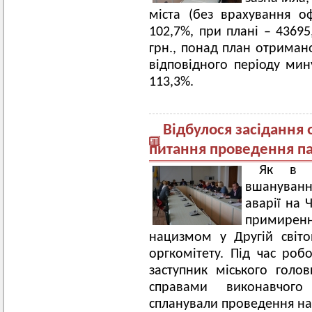
міста (без врахування о
102,7%, при плані – 43695
грн., понад план отримано
відповідного періоду мину
113,3%.
Відбулося засідання 
питання проведення па
Як в м
вшануванн
аварії на 
примире
нацизмом у Другій світо
оргкомітету. Під час роб
заступник міського гол
справами виконавчого 
спланували проведення на