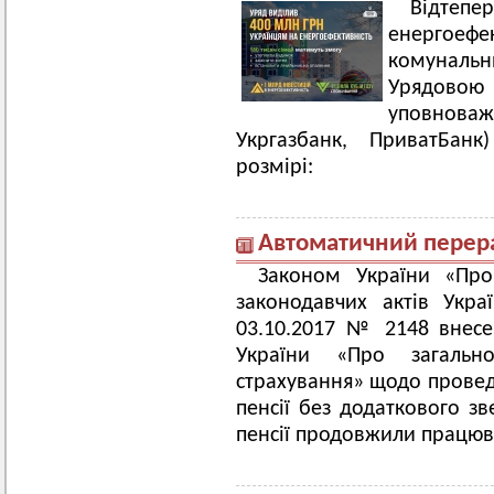
Відтепер
енергоеф
комунальн
Урядовою
уповнов
Укргазбанк, ПриватБан
розмірі:
Автоматичний перера
Законом України «Про
законодавчих актів Укр
03.10.2017 № 2148 внесе
України «Про загально
страхування» щодо провед
пенсії без додаткового зв
пенсії продовжили працюва