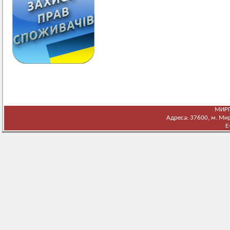
МИРГ
Адреса: 37600, м. Мирг
E