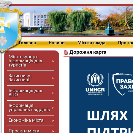
Головна
Новини
Міська влада
Про г
Дорожня карта
Місто-курорт:
інформація для
туристів
Захиснику,
Захисниці
Інформація для
ВПО
Інформація
управлінь і відділів
Економіка міста
Проєкти міста