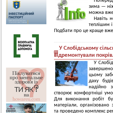
Поперед
зима — ніх
можна вже 
Навіть 
теплішим і
Подбати про це краще вже 
У Слобідському сіль
відремонтували покрі
У Слобід
завершено 
цьому заб
даху буді
надійно 
створює комфортніші умов
Для виконання робіт бу
матеріали, організовано 
та проведено комплекс ре