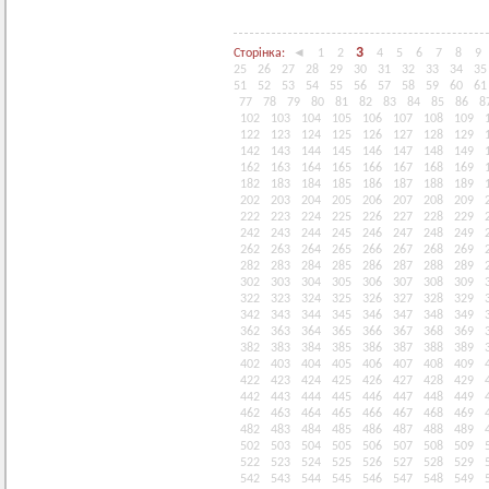
3
Сторінка:
◄
1
2
4
5
6
7
8
9
25
26
27
28
29
30
31
32
33
34
35
51
52
53
54
55
56
57
58
59
60
61
77
78
79
80
81
82
83
84
85
86
8
102
103
104
105
106
107
108
109
122
123
124
125
126
127
128
129
142
143
144
145
146
147
148
149
162
163
164
165
166
167
168
169
182
183
184
185
186
187
188
189
202
203
204
205
206
207
208
209
222
223
224
225
226
227
228
229
242
243
244
245
246
247
248
249
262
263
264
265
266
267
268
269
282
283
284
285
286
287
288
289
302
303
304
305
306
307
308
309
322
323
324
325
326
327
328
329
342
343
344
345
346
347
348
349
362
363
364
365
366
367
368
369
382
383
384
385
386
387
388
389
402
403
404
405
406
407
408
409
422
423
424
425
426
427
428
429
442
443
444
445
446
447
448
449
462
463
464
465
466
467
468
469
482
483
484
485
486
487
488
489
502
503
504
505
506
507
508
509
522
523
524
525
526
527
528
529
542
543
544
545
546
547
548
549