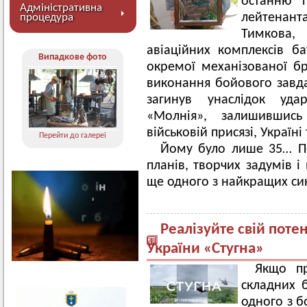
останню п
Адміністративна
лейтенан
процедура
Тимкова,
авіаційних комплексів ба
Випадкове фото
окремої механізованої бр
виконання бойового завдан
загинув унаслідок уда
«Молнія», залишившис
військовій присязі, Україні
Перейти до галереї
Йому було лише 35… По
планів, творчих задумів і
ще одного з найкращих син
Реалізуйте свій поте
України «Стугна»
Якщо пр
складних 
одного з б