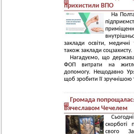
прихистили ВПО
На Полта
підприєм
приміщен
внутрішнь
заклади освіти, медичні 
також заклади соцзахисту.
Нагадуємо, що держав
ФОП витрати на житло
допомогу. Нещодавно Ур
щоб зробити її зручнішою 
Громада попрощалася
Вячеславом Чечелем
Сьогодн
скорботі 
свого За