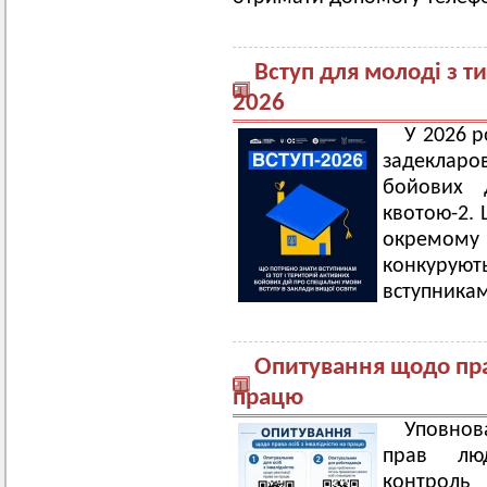
Вступ для молоді з т
2026
У 2026 р
задекларов
бойових 
квотою-2. 
окремому 
конкуру
вступника
Опитування щодо прав
працю
Уповнов
прав люд
контроль