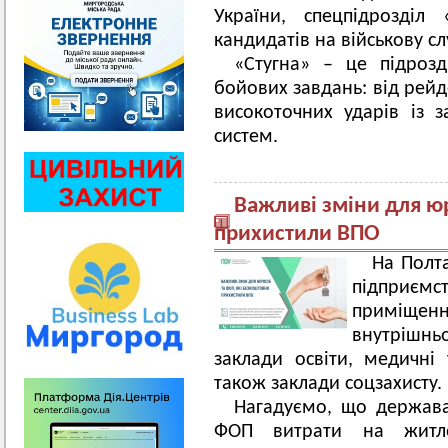
України, спецпідрозділ
кандидатів на військову сл
«Стугна» – це підроз
бойових завдань: від рейд
високоточних ударів із з
систем.
Важливі зміни для ю
прихистили ВПО
На Полта
підприєм
приміщен
внутрішнь
заклади освіти, медичні 
також заклади соцзахисту.
Нагадуємо, що держав
ФОП витрати на житло