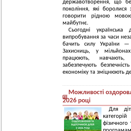
державотворення, що бер
покоління, які боролися
говорити рідною мовою
майбутнє.
Сьогодні українська 
випробування за часи неза
бачить силу України —
Захисниць, у мільйона
працюють, навчають,
забезпечують безпечніст
економіку та зміцнюють д
Можливості оздоровл
2026 році
Для ді
категорі
фізичного 
програм