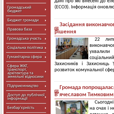
дані про які внесені до е
(ЕСОЗ). Інформація оновлює
Громадський
бюджет
Бюджет громади
Засідання виконавчог
Правова база
рішення
Громадська участь
22 лип
виконавч
Соціальна політика
ухвалили
Гуманітарна сфера
соціальний
Захисників і Захисниць 
Сфера ЖКГ,
транспорт,
розвиток комунальної сфе
архітектура та
земельні відносини
Підприємництво
Громада попрощалася
В’ячеславом Тимковим
Доступ до публічної
інформації
Сьогодн
Безбар’єрність
на очах і 