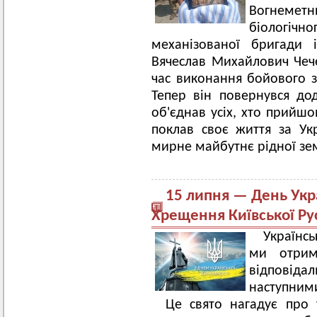
Вогнеметн
біологі
механізованої бригади 
Вячеслав Михайлович Чече
час виконання бойового 
Тепер він повернувся д
об'єднав усіх, хто прийшо
поклав своє життя за Укр
мирне майбутнє рідної зем
15 липня — День Укр
Хрещення Київської Рус
Українс
ми отрим
відпові
наступним
Це свято нагадує про 