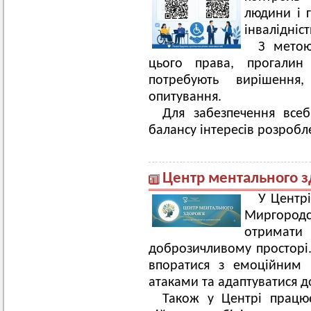
людини і 
інвалідніс
З метою
цього права, прогалин 
потребують вирішенн
опитування.
Для забезпечення все
балансу інтересів розробл
Центр ментального з
У Центр
Миргород
отримат
доброзичливому просторі.
впоратися з емоційним 
атаками та адаптуватися д
Також у Центрі працює