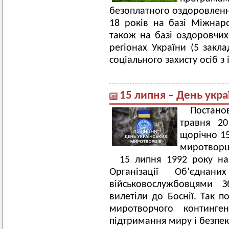
безоплатного оздоровлення
18 років на базі Міжнар
також на базі оздоровчих
регіонах України (5 закл
соціального захисту осіб з 
15 липня – День укр
Постано
травня 2
щорічно 15
миротворц
15 липня 1992 року на
Організації Об’єдн
військовослужбовцями 
вилетіли до Боснії. Так п
миротворчого континге
підтримання миру і безпек