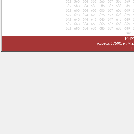
562
563
564
565
566
567
568
569
582
583
584
585
586
587
588
589
602
603
604
605
606
607
608
609
622
623
624
625
626
627
628
629
642
643
644
645
646
647
648
649
662
663
664
665
666
667
668
669
682
683
684
685
686
687
688
689
702
МИРГ
Адреса: 37600, м. Мирг
E