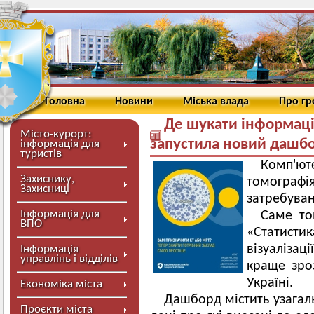
Головна
Новини
Міська влада
Про г
Де шукати інформаці
Місто-курорт:
запустила новий дашбо
інформація для
туристів
Комп'ют
Захиснику,
томограф
Захисниці
затребуван
Інформація для
Саме то
ВПО
«Статис
візуалізац
Інформація
управлінь і відділів
краще зроз
Україні.
Економіка міста
Дашборд містить узагаль
Проєкти міста