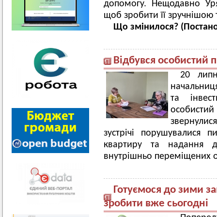
допомогу. Нещодавно Ур
щоб зробити її зручнішою 
Що змінилося? (Постано
Відбувся особистий 
20 липн
начальниця
та інвес
особисти
звернулис
зустрічі порушувалися 
квартиру та надання 
внутрішньо переміщених о
Готуємося до зими зав
зробити вже сьогодні