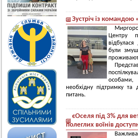
Зустріч із командою
Миргоро
Центру п
відбулася 
були змуш
проживають
Предст
поспілкув
особами, 
необхідну підтримку та 
питань.
єОселя під 3% для ве
полеглих воїнів доступ
Важлив