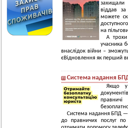
захищали 
віддав за
можете ск
доступног
на пільгов
А трохи
учасника б
внаслідок війни – зможут
єВідновлення як перший в
Система надання БП
Якщо у
документі
правничі
безоплатно
Система надання БПД —
до правничих послуг по 
отримати допомогу телеф