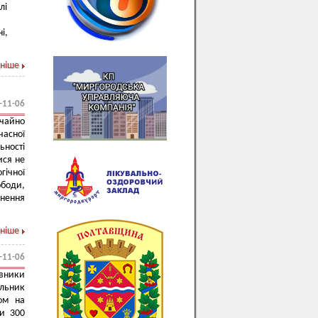
лі
і,
ніше
-11-06
чайно
асної
ьності
ися не
ічної
ободи,
снення
ніше
-11-06
вники
льник
лом на
ни 300