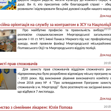
даруєте людям радість, несете культуру до кожного серця, 
душі. Ви ті, хто присвятив себе благородній справі – збер
розвивати і відтворювати безцінні духовні скарби нашого наро
Доклад
ійна орієнтація на службу за контрактом в ЗСУ та Нацполіці
2018
Про майбутню професію та правильність вибору
розповіли старшокласникам Миргородської загальноосві
школи І–ІІІ ст. №1 імені Панаса Мирного під час профорієнтац
заходу, який провели фахівці Миргородської міськрайонної
Полтавського ОЦЗ та Миргородського відділу поліції.
Доклад
2018
исті прав споживачів
Для захисту прав споживачів відділом споживчого рин
підприємництва було розроблено відповідну міську програму н
– 2020 роки. Хід виконання рішення виконавчого комітету 
січня 2016 року № 4 "Про затвердження Програми захист
споживачів у м. Миргороді" було розглянуто на засіданні вико
що відбувся 7 листопада.
Доклад
2018
мство з сімейним лікарем: Юлія Попова