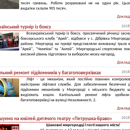
тисяч гривень. Роботи розраховані не на один рік. Цьог
видатки склали 905 тисяч.
Доклад
2018
аїнський турнір із боксу
Всеукраїнський турнір із боксу, присвячений річниці засн
боксерського клубу "Арей", відбувся у с. Дібрівка Миргород
району. Миргород на турнірі представляли вихованці трьох к
"Арей", "Чемпіон" та "Антей". Миргородські спортсмени по
високий рівень підготовки та вибороли низку нагород.
Доклад
2018
альний ремонт підйомників у багатоповерхівках
Ліфт - це механізм, який постійно повинен контролюв
майстрами ліфтової служби. Для забезпечення безпечної 
підйомних механізмів у Миргороді з міського бюджету щ
виділяють кошти. Капітальний ремонт ліфта зроб
багатоповерхівці на вулиці Незалежності, 2.
Доклад
2018
шуємо на ювілей дитячого театру «Петрушка-Браво»
Шановні миргородці і гості нашого міста!