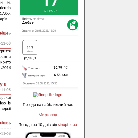
ни м.
ієнтів
17.00.
арів –
ніше
-11-08
криття
естя з
екрито
1.2018
у з
-11-08
дської
ією із
Погода на найближчий час
версії
Миргород
ніше
Погода на 10 днів від
sinoptik.ua
-11-08