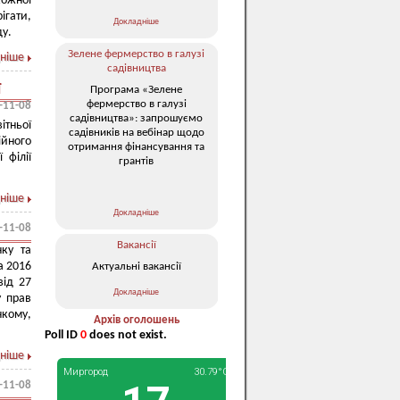
кожної
ігати,
Докладніше
ду.
Зелене фермерство в галузі
ніше
садівництва
ї
Програма «Зелене
фермерство в галузі
-11-08
садівництва»: запрошуємо
тньої
садівників на вебінар щодо
ійного
отримання фінансування та
 філії
грантів
ніше
Докладніше
-11-08
Вакансії
ку та
а 2016
Актуальні вакансії
від 27
Докладніше
у прав
нкому,
Архів оголошень
Poll ID
0
does not exist.
ніше
-11-08