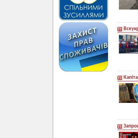
Всеукр
Капіт
Запро