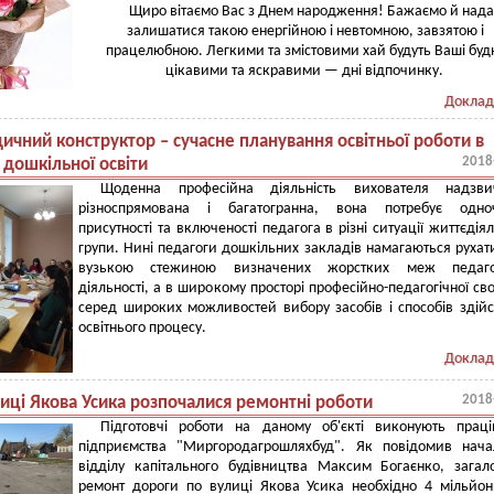
Щиро вітаємо Вас з Днем народження! Бажаємо й нада
залишатися такою енергійною і невтомною, завзятою і
працелюбною. Легкими та змістовими хай будуть Ваші будн
цікавими та яскравими — дні відпочинку.
Доклад
ичний конструктор – сучасне планування освітньої роботи в
2018
 дошкільної освіти
Щоденна професійна діяльність вихователя надзви
різноспрямована і багатогранна, вона потребує одноч
присутності та включеності педагога в різні ситуації життєдіял
групи. Нині педагоги дошкільних закладів намагаються рухат
вузькою стежиною визначених жорстких меж педагог
діяльності, а в широкому просторі професійно-педагогічної св
серед широких можливостей вибору засобів і способів здій
освітнього процесу.
Доклад
2018
лиці Якова Усика розпочалися ремонтні роботи
Підготовчі роботи на даному об'єкті виконують праці
підприємства "Миргородагрошляхбуд". Як повідомив нача
відділу капітального будівництва Максим Богаєнко, зага
ремонт дороги по вулиці Якова Усика необхідно 4 мільйо