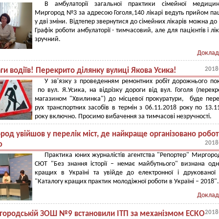
В амбулаторії загальної практики сімейної медици
Миргород №3 за адресою Гоголя,140 лікарі ведуть прийом пац
у дві зміни. Відтепер звернутися до сімейних лікарів можна до 
Графік роботи амбулаторії - тимчасовий, але для пацієнтів і лік
зручний.
Доклад
2018
ги водіїв! Перекрито ділянку вулиці Якова Усика!
У зв'язку з проведенням ремонтних робіт дорожнього по
по вул. Я.Усика, на відрізку дороги від вул. Гоголя (перехр
магазином "Хвилинка") до місцевої прокуратури, буде пер
рух транспортних засобів в термін з 06.11.2018 року по 13.1
року включно. Просимо вибачення за тимчасові незручності.
од увійшов у перелік міст, де найкраще організовано робот
2018
ю
Практика юних журналістів агентства "Репортер" Миргоро
СЮТ "Без знання історії – немає майбутнього" визнана одн
кращих в Україні та увійде до електронної і друкованої 
"Каталогу кращих практик молодіжної роботи в Україні – 2018".
Доклад
2018
городській ЗОШ №9 встановили ІТП за механізмом ЕСКО