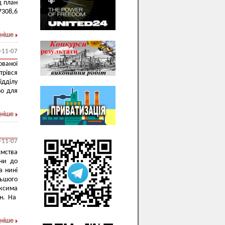
д план
7308,6
ніше
-11-07
ваної
трівся
ідділу
ію для
ніше
-11-07
ства
ини до
а нині
ьшого
ксима
рн. На
ніше