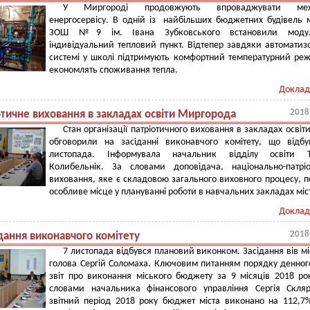
У Миргороді продовжують впроваджувати мех
енергосервісу. В одній із найбільших бюджетних будівель м
ЗОШ №9 ім. Івана Зубковського встановили моду
індивідуальний тепловий пункт. Відтепер завдяки автоматиз
системі у школі підтримують комфортний температурний ре
економлять споживання тепла.
Доклад
2018
отичне виховання в закладах освіти Миргорода
Стан організації патріотичного виховання в закладах освіти
обговорили на засіданні виконавчого комітету, що відб
листопада. Інформувала начальник відділу освіти Т
Колибельнік. За словами доповідача, національно-патрі
виховання, яке є складовою загального виховного процесу, п
особливе місце у плануванні роботи в навчальних закладах міс
Доклад
2018
ідання виконавчого комітету
7 листопада відбувся плановий виконком. Засідання вів м
голова Сергій Соломаха. Ключовим питанням порядку денног
звіт про виконання міського бюджету за 9 місяців 2018 ро
словами начальника фінансового управління Сергія Скля
звітний період 2018 року бюджет міста виконано на 112,7