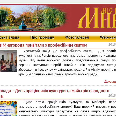
ська влада
Про громаду
Фотогалерея
Web-ка
2018
в Миргорода привітали з професійним святом
Урочистий захід До професійного свята - Дня праців
культури та майстрів народного мистецтва провели у краєзн
музеї. Від імені міського голови представників галузі пр
перший заступник Сергій Швайка. Він подякував митц
збереження і розвиток українських традицій в місті-курорті та 
кращим працівникам Почесні грамоти міської ради.
Доклад
опада – День працівників культури та майстрів народного
2018
ва
Щиро вітаю працівників культури та майстрів наро
мистецтва з професійним святом! Ваш творчий внесок у ро
національної культури заслуговує на слова щирої вдячнос