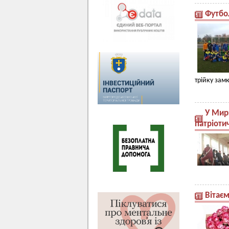
Футбо
трійку зам
У Мирг
патріоти
Вітає