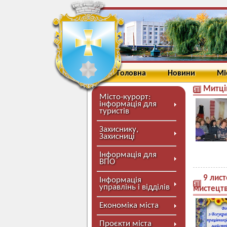
Головна
Новини
Мі
Митці
Місто-курорт:
інформація для
туристів
Захиснику,
Захисниці
Інформація для
ВПО
9 лист
Інформація
управлінь і відділів
мистецт
Економіка міста
Проєкти міста