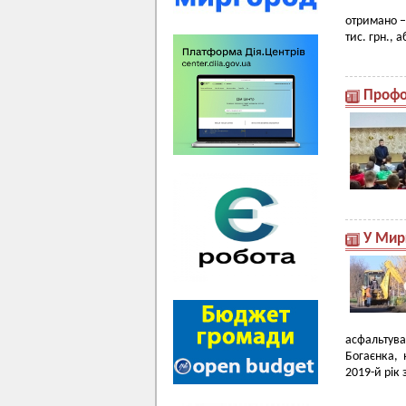
отримано –
тис. грн., 
Профо
У Мир
асфальтув
Богаєнка, 
2019-й рік