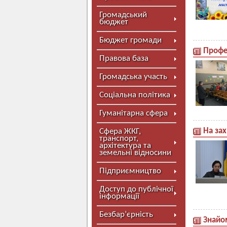
Громадський
бюджет
Бюджет громади
Профес
Правова база
Громадська участь
Соціальна політика
Гуманітарна сфера
На зах
Сфера ЖКГ,
транспорт,
архітектура та
земельні відносини
Підприємництво
Доступ до публічної
інформації
Безбар’єрність
Знайо