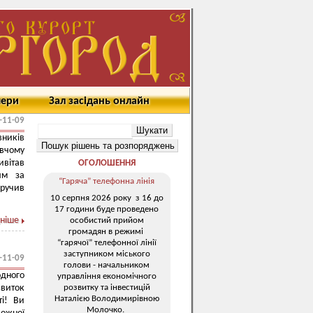
мери
Зал засідань онлайн
-11-09
ників
авчому
ивітав
ОГОЛОШЕННЯ
ям за
“Гаряча” телефонна лінія
вручив
10 серпня 2026 року з 16 до
17 години буде проведено
ніше
особистий прийом
громадян в режимі
“гарячої” телефонної лінії
заступником міського
-11-09
голови - начальником
дного
управління економічного
розвитку та інвестицій
звиток
Наталією Володимирівною
ті! Ви
Молочко.