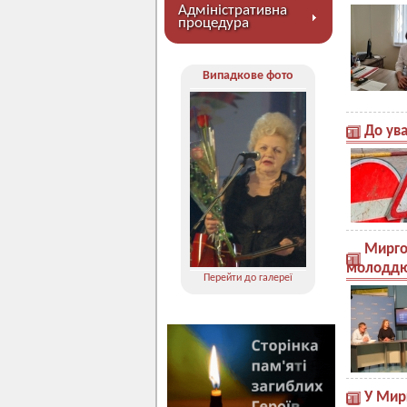
Адміністративна
процедура
Випадкове фото
До ува
Миргор
молодд
Перейти до галереї
У Мир