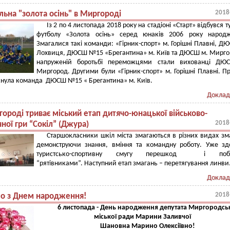
2018
льна "золота осінь" в Миргороді
Із 2 по 4 листопада 2018 року на стадіоні «Старт» відбувся ту
футболу «Золота осінь» серед юнаків 2006 року народж
Змагалися такі команди: «Гірник-спорт» м. Горішні Плавні, Д
Лохвиця, ДЮСШ №15 «Брегантина» м. Київ та ДЮСШ м. Мирго
напруженій боротьбі переможцями стали вихованці ДЮ
Миргород. Другими були «Гірник-спорт» м. Горішні Плавні. П
кнула команда ДЮСШ №15 « Брегантина» м. Київ.
Доклад
ороді триває міський етап дитячо-юнацької військово-
2018
чної гри “Сокіл” (Джура)
Старшокласники шкіл міста змагаються в різних видах зм
демонструючи знання, вміння та командну роботу. Уже з
туристсько-спортивну смугу перешкод і побу
“рятівниками”. Наступний етап змагань – перетягування линви
Доклад
2018
мо з Днем народження!
6 листопада - День народження депутата Миргородсь
міської ради Марини Заливчої
Шановна Марино Олексіївно!