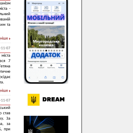
анізм
іста -
льний
ованій
жим та
ніше
-11-07
 міста
увся 7
етяна
отичне
осідає
та.
ніше
-11-07
іський
о став
ку. За
ра, за
%, при