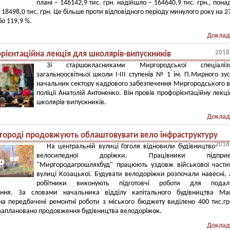
плані – 146142,9 тис. грн. надійшло – 164640,9 тис. грн., пона
 18498,0 тис. грн. Це більше проти відповідного періоду минулого року на 2
або 119,9 %.
Доклад
2018
рієнтаційна лекція для школярів-випускників
Зі старшокласниками Миргородської спеціалізо
загальноосвітньої школи І-ІІІ ступенів № 1 ім. П.Мирного зус
начальник сектору кадрового забезпечення Миргородського в
поліції Анатолій Антоненко. Він провів профорієнтаційну лекц
школярів-випускників.
Доклад
городі продовжують облаштовувати вело інфраструктуру
2018
На центральній вулиці Гоголя відновили будівництво
велосипедної доріжки. Працівники підприєм
"Миргородагрошляхбуд" працюють уздовж військової част
вулиці Козацької. Будувати велодоріжки розпочали навесні, 
робітники виконують підготовчі роботи для подал
ання. За словами начальника відділу капітального будівництва Ма
на передбачені ремонтні роботи з міського бюджету виділено 400 тис.г
 заплановано продовження будівництва велодоріжок.
Доклад