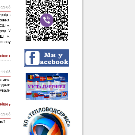
-11-06
рнір з
ення.
ЮСШ м.
род. У
СШ м.
ризову
ніше
-11-06
агань,
додали
вали
.
ніше
-11-06
кої