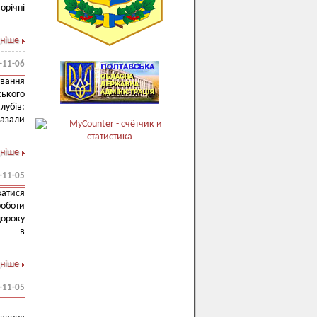
орічні
ніше
-11-06
ування
ського
лубів:
казали
ніше
-11-05
атися
роботи
ороку
или в
ніше
-11-05