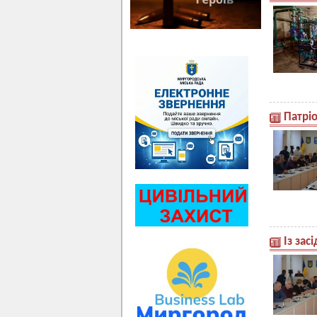
Патрі
Із зас