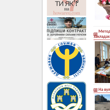
Метод
закладах
На ву