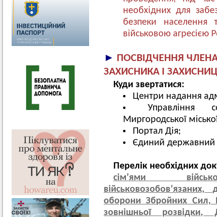
необхідних для забе
безпеки населення т
військовою агресією Р
►
ПОСВІДЧЕННЯ ЧЛЕНА 
ЗАХИСНИКА І ЗАХИСНИЦ
Куди звертатися:
Центри надання адм
Управління с
Миргородської місько
Портал Дія;
Єдиний державний р
Перелік необхідних док
сім’ями військов
військовозобов’язаних,
оборони Збройних Сил, Н
зовнішньої розвідки,