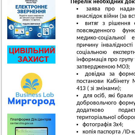
Перелік необхідних док
заява про надан
внаслідок війни (за 
витяг з рішення 
повсякденного фун
медико-соціальної 
причину інвалідності
соціальною експерт
інформація про групу 
затвердженою МОЗ;
довідка за фор
постанови Кабінету М
413 ( зі змінами);
для осіб, які брал
добровольчого форму
додатково подає
територіальної оборо
фотографія 3х4;
копія паспорта /ID-