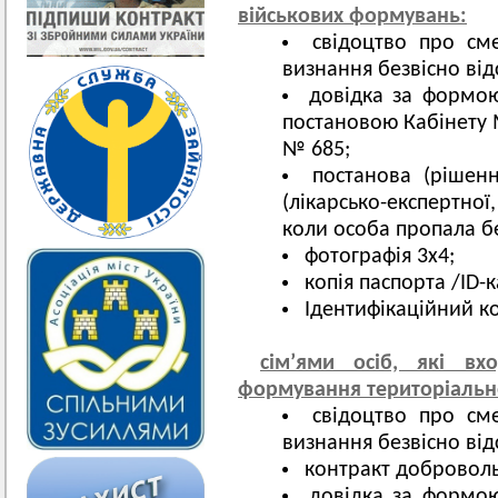
військових формувань:
свідоцтво про см
визнання безвісно від
довідка за формою
постановою Кабінету М
№ 685;
постанова (рішення
(лікарсько-експертної
коли особа пропала бе
фотографія 3х4;
копія паспорта /ID-
Ідентифікаційний к
сім’ями
осіб, які вхо
формування територіальн
свідоцтво про см
визнання безвісно від
контракт доброволь
довідка за формою