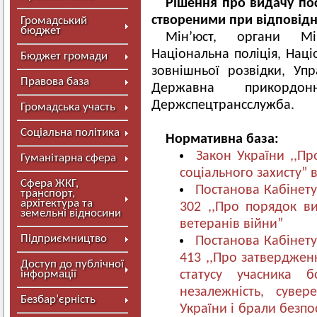
Рішення про видачу п
створеними при відповід
Громадський
бюджет
Мін’юст, органи Мі
Національна поліція, Наці
Бюджет громади
зовнішньої розвідки, Уп
Правова база
Державна прикордонн
Держспецтрансслужба.
Громадська участь
Соціальна політика
Нормативна база:
Закон України ,,Про
Гуманітарна сфера
соціального захисту” 
Сфера ЖКГ,
Постанова Кабінету
транспорт,
архітектура та
302 ,,Про порядок ви
земельні відносини
ветеранів війни”
Підприємництво
Постанова Кабінету
413 ,,Про затверджен
Доступ до публічної
інформації
статусу учасника 
незалежність, сувере
Безбар’єрність
України і брали безп