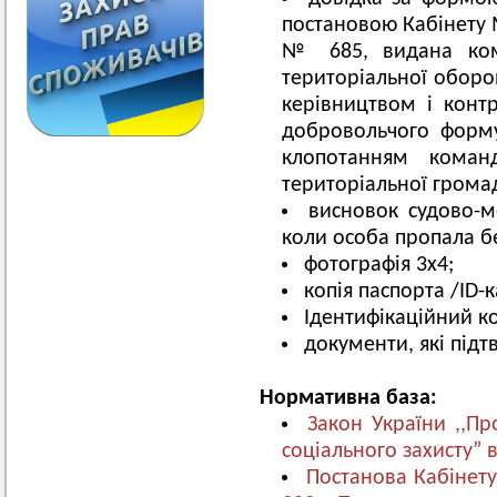
постановою Кабінету М
№ 685, видана ком
територіальної оборо
керівництвом і контр
добровольчого форму
клопотанням коман
територіальної грома
висновок судово-м
коли особа пропала бе
фотографія 3х4;
копія паспорта /ID-
Ідентифікаційний к
документи, які підт
Нормативна база:
Закон України ,,Про
соціального захисту” 
Постанова Кабінету