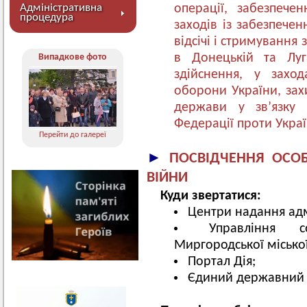
Адміністративна
операції, забезпече
процедура
заходів із забезпече
відсічі і стримування 
в Донецькій та Луга
Випадкове фото
здійснення, у заход
оборони України, зах
держави у зв’язку з
Федерації проти Укра
Перейти до галереї
►
ПОСВІДЧЕННЯ ОСОБ
ВІЙНИ
Куди звертатися:
Центри надання адм
Управління с
Миргородської місько
Портал Дія;
Єдиний державний р