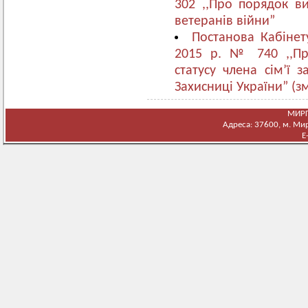
302 ,,Про порядок ви
ветеранів війни”
Постанова Кабінет
2015 р. № 740 ,,Пр
статусу члена сім’ї 
Захисниці України” (з
МИРГ
Адреса: 37600, м. Мирг
E