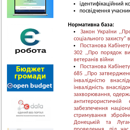
ідентифікаційний к
посвідчення учасни
Нормативна база:
Закон України ,,Про
соціального захисту” 
Постанова Кабінету
302 ,,Про порядок ви
ветеранів війни
Постанова Кабінету
685 ,,Про затверджен
інвалідністю внасл
інвалідність внаслідо
захворювання, одержа
антитерористичній 
забезпечення націона
стримування збройно
Донецькій та Луган
проведення, під час