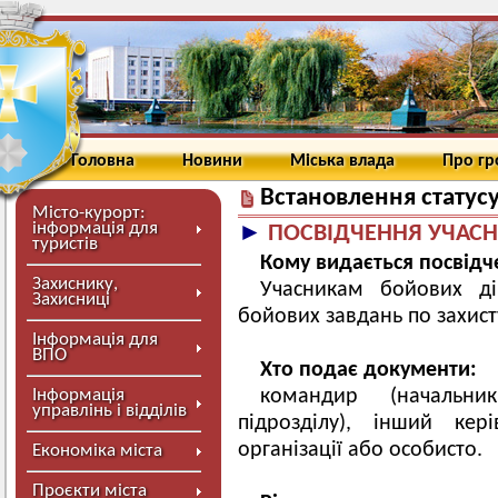
Головна
Новини
Міська влада
Про г
Встановлення статусу
Місто-курорт:
інформація для
►
ПОСВІДЧЕННЯ УЧАСН
туристів
Кому видається посвідч
Захиснику,
Учасникам бойових ді
Захисниці
бойових завдань по захист
Інформація для
ВПО
Хто подає документи:
Інформація
командир (начальник
управлінь і відділів
підрозділу), інший кер
організації або особисто.
Економіка міста
Проєкти міста