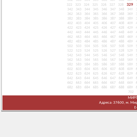
302
303
304
305
306
307
308
309
329
322
323
324
325
326
327
328
342
343
344
345
346
347
348
349
362
363
364
365
366
367
368
369
382
383
384
385
386
387
388
389
402
403
404
405
406
407
408
409
422
423
424
425
426
427
428
429
442
443
444
445
446
447
448
449
462
463
464
465
466
467
468
469
482
483
484
485
486
487
488
489
502
503
504
505
506
507
508
509
522
523
524
525
526
527
528
529
542
543
544
545
546
547
548
549
562
563
564
565
566
567
568
569
582
583
584
585
586
587
588
589
602
603
604
605
606
607
608
609
622
623
624
625
626
627
628
629
642
643
644
645
646
647
648
649
662
663
664
665
666
667
668
669
682
683
684
685
686
687
688
689
702
МИРГ
Адреса: 37600, м. Мирг
E