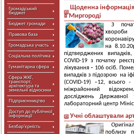
Щоденна інформація 
Громадський
бюджет
в Миргороді
Бюджет громади
З поча
хвороби
Правова база
коронавір
Громадська участь
на 8.10.2
підтверджених випадків, 
Соціальна політика
COVID-19 з початку реєс
Гуманітарна сфера
лікування
-
106 осіб. Поме
випадків з підозрою на і
Сфера ЖКГ,
транспорт,
(COVID-19) –12, всього 
архітектура та
міжрайонний відокрем
земельні відносини
досліджень Державної 
Підприємництво
лабораторний центр Мініс
Доступ до публічної
Учні облаштували ар
інформації
Оригін
Безбар’єрність
поблизу 