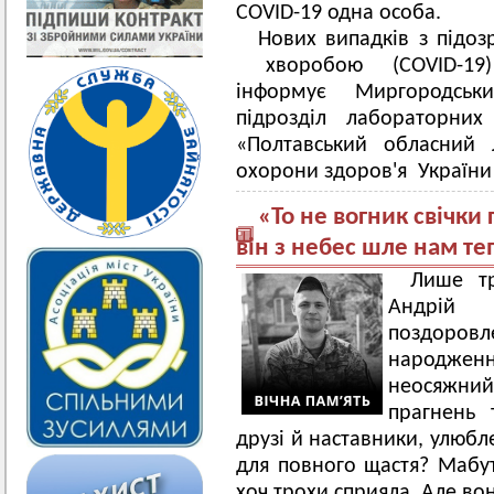
COVID-19 одна особа.
Нових випадків з підо
хворобою (COVID-19
інформує Миргородськ
підрозділ лабораторних
«Полтавський обласний 
охорони здоров'я України
«То не вогник свічки 
він з небес шле нам те
Лише тр
Андрій
поздоров
народженн
неосяжний 
прагнень 
друзі й наставники, улюб
для повного щастя? Мабу
хоч трохи сприяла. Але в