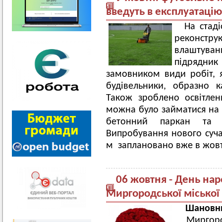
введуть в експлуатацію
На стад
реконст
влаштуван
підрядни
замовником види робіт, 
будівельники, образно к
Також зроблено освітле
можна було займатися на
бетонний паркан та в
Випробування нового суча
м заплановано вже в жовт
06 жовтня - День на
Миргородської міської
Шановни
Миргоро