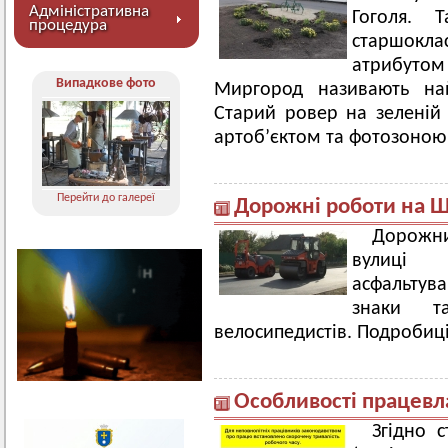
Адміністративна
Гоголя. 
процедура
старшокл
атрибутом
Випадкове фото
Миргород називають най
Старий ровер на зеленій
артоб’єктом та фотозоною 
Перейти до галереї
Дорожні роботи на 
Дорожни
вулиці 
асфальту
знаки т
велосипедистів. Подробиці
Особливості працевл
Згідно 