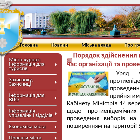
Головна
Новини
Міська влада
Про г
Порядок здійснення 
Місто-курорт:
час організації та про
інформація для
туристів
Уряд з
Захиснику,
протиепіде
Захисниці
проведенн
Інформація для
прийняти
ВПО
Кабінету Міністрів 14 вер
щодо протиепідемічних 
Інформація
управлінь і відділів
проведення виборів на 
поширенням на території 
Економіка міста
Проєкти міста