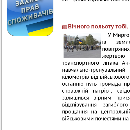
Вічного польоту тобі
У Мирго
із земля
повітряних
жертвою
транспортного літака А
навчально-тренувальний
кілометрів від військовог
останню путь громада пр
справжній патріот, сві
залишився вірним прися
відспівування загиблог
прощання на центральні
військовими почестями на 