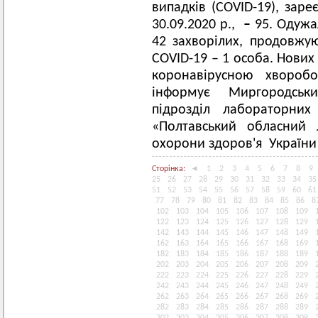
випадків (COVID-19), заре
30.09.2020 р.,
–
95. Одужа
42 захворілих, продовжую
COVID-19 – 1 особа. Нових
коронавірусною хворобою 
інформує Миргородськ
підрозділ лабораторних
«Полтавський обласний 
охорони здоров'я України
Сторінка:
◄
1
2
3
4
5
6
7
8
9
25
26
27
28
29
30
31
32
33
34
35
51
52
53
54
55
56
57
58
59
60
61
77
78
79
80
81
82
83
84
85
86
8
102
103
104
105
106
107
108
109
122
123
124
125
126
127
128
129
142
143
144
145
146
147
148
149
162
163
164
165
166
167
168
169
182
183
184
185
186
187
188
189
202
203
204
205
206
207
208
209
222
223
224
225
226
227
228
229
242
243
244
245
246
247
248
249
262
263
264
265
266
267
268
269
282
283
284
285
286
287
288
289