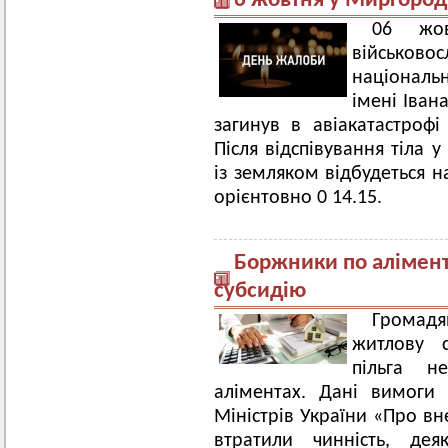
6 жовтня у Миргород
06 жов
військово
національ
імені Іван
загинув в авіакатастрофі
Після відспівування тіла 
із земляком відбудеться н
орієнтовно 0 14.15.
Боржники по алімент
субсидію
Громадя
житлову с
пільга н
аліментах. Дані вимоги
Міністрів України «Про вн
втратили чинність, дея