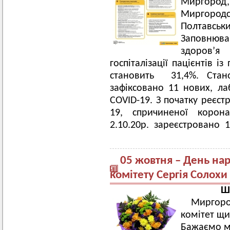
Миргоро
Миргоро
Полтавс
Заповнюва
здоров’я
госпіталізації пацієнтів 
становить 31,4%. Ст
зафіксовано 11 нових, л
COVID-19. З початку реєст
19, спричиненої корона
2.10.20р. зареєстровано 1
05 жовтня – День на
комітету Сергія Солохи
Ша
Миргор
комітет щи
Бажаємо мі