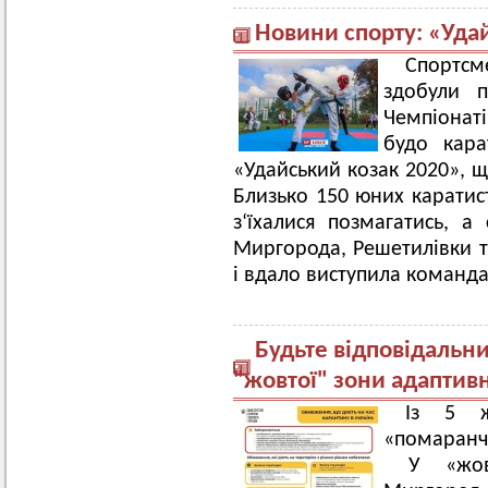
Новини спорту: «Уда
Спортс
здобули 
Чемпіонат
будо кара
«Удайський козак 2020», щ
Близько 150 юних каратист
з‘їхалися позмагатись, 
Миргорода, Решетилівки т
і вдало виступила команд
Будьте відповідальн
"жовтої" зони адаптив
Із 5 ж
«помаранче
У «жовт