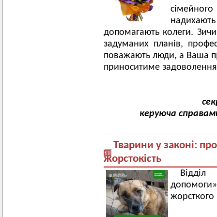
сімейного 
надихаю
допомагають колеги. Зичим
задуманих планів, профес
поважають люди, а Ваша п
приноситиме задоволення
сек
керуюча справам
Тварини у законі: про
жорстокість
Відділ
допомоги»
жорсткого