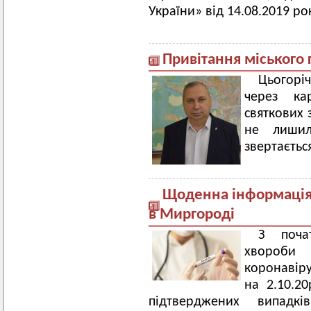
України» від 14.08.2019 ро
Привітання міського 
Цьогор
через ка
святкових 
не лишил
звертаєтьс
Щоденна інформація 
в Миргороді
З поча
хвороби
коронавір
на 2.10.2
підтверджених випадкі