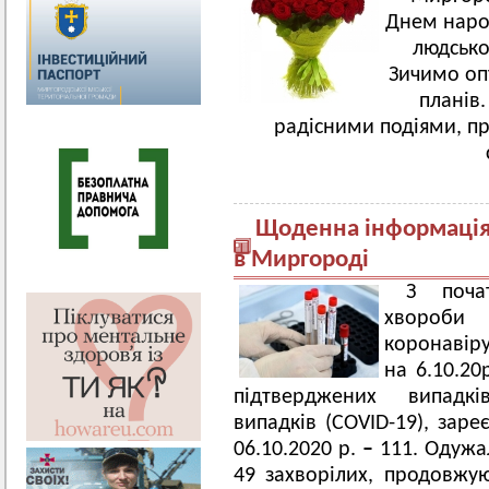
Днем наро
людсько
Зичимо опт
планів
радісними подіями, п
Щоденна інформація 
в Миргороді
З поча
хвороби
коронавір
на 6.10.2
підтверджених випадкі
випадків (COVID-19), заре
06.10.2020 р.
–
111. Одужал
49 захворілих, продовжую