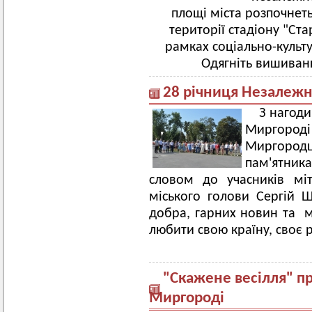
площі міста розпочнеть
території стадіону "Ста
рамках соціально-культу
Одягніть вишиванк
28 річниця Незалежн
З нагоди
Миргород
Миргородці
пам'ятник
словом до учасників мі
міського голови Сергій Ш
добра, гарних новин та м
любити свою країну, своє р
"Скажене весілля" пр
Миргороді