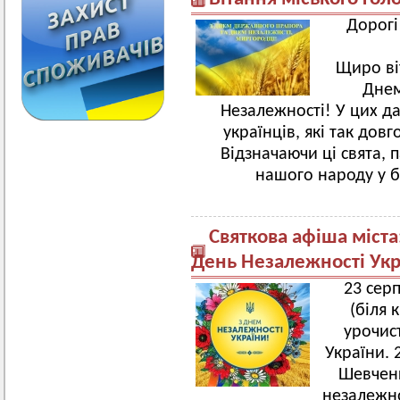
Дорогі
Щиро ві
Днем
Незалежності! У цих д
українців, які так дов
Відзначаючи ці свята, 
нашого народу у б
Святкова афіша міст
День Незалежності Укр
23 серп
(біля 
урочис
України. 
Шевченк
незалежно