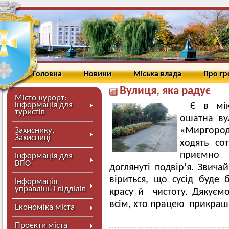
Головна
Новини
Міська влада
Про г
Вулиця, яка радує
Місто-курорт:
інформація для
Є в мік
туристів
ошатна ву
«Миргоро
Захиснику,
Захисниці
ходять со
приємно 
Інформація для
ВПО
доглянуті подвір’я. Звича
віриться, що сусід буде 
Інформація
управлінь і відділів
красу й чистоту. Дякуємо
всім, хто працею прикраш
Економіка міста
Проєкти міста