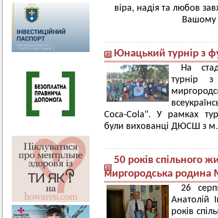
віра, надія та любов за
Вашому 
Юнацький турнір з ф
На стад
турнір з
миргоро
всеукраїнс
Coca-Cola". У рамках т
були вихованці ДЮСШ з м. 
50 років спільного ж
миргородська родина М
26 серп
Анатолій І
років спіл