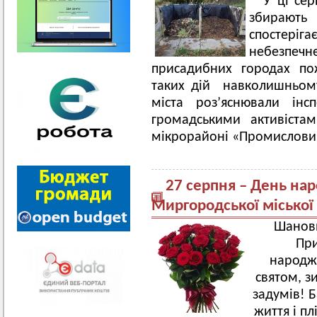
У ці се
збирають
спосте
небезпе
присадибних городах по
таких дій навколишньом
міста роз’яснювали інс
громадськими активіста
мікрорайоні «Промисловий
27 серпня – День на
Миргородської міської
Шановн
При
народже
святом, з
задумів! 
життя і пл