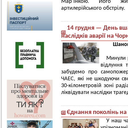
Мар’їнкою. Його жит
артилерійського обстрілу.
14 грудня — День вша
наслідків аварії на Чо
Шанов
Минули р
відлуння 
забудемо про самопожерт
ЧАЕС, які не шкодуючи св
30-кілометровій зоні рад
ліквідувати наслідки трагед
Єднання поколінь на
У наш ча
урізномані