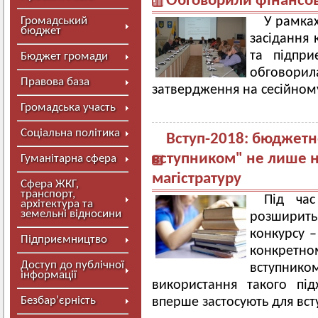
Обговорили фінансов
Громадський
У рамках
бюджет
засідання 
та підпри
Бюджет громади
обговорила
Правова база
затвердження на сесійному
Громадська участь
Соціальна політика
Вступ-2018: бюджетн
вступником" не лише на
Гуманітарна сфера
магістратуру
Сфера ЖКГ,
транспорт,
Під час
архітектура та
земельні відносини
розширить
конкурсу –
Підприємництво
конкрет
Доступ до публічної
вступнико
інформації
використання такого пі
Безбар’єрність
вперше застосують для всту