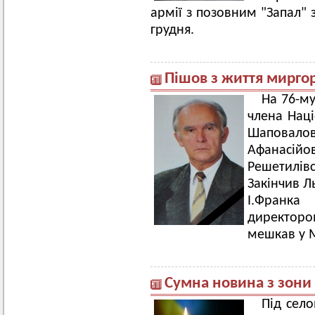
армії з позовним "Запал" 
грудня.
Пішов з життя мирго
На 76-му
члена Наці
Шапова
Афанасійов
Решетилівс
Закінчив Л
І.Франка
директоро
мешкав у 
Сумна новина з зони
Під село