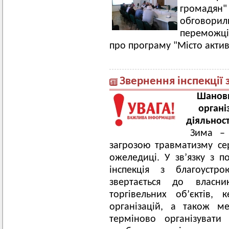
громадян"
обговори
переможці
про програму "Місто акти
Звернення інспекції 
Шановн
органі
діяльност
Зима – 
загрозою травматизму се
ожеледиці. У зв’язку з
інспекція з благоустр
звертається до власни
торгівельних об’єктів, 
організацій, а також м
терміново організувати