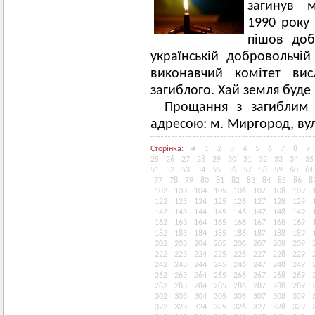
загинув 
1990 року 
пішов доб
українській добровольчій
виконавчий комітет вис
загиблого. Хай земля буде
Прощання з загиблим 
адресою: м. Миргород, вул
Сторінка:
◄
1
2
3
4
5
6
7
8
9
25
26
27
28
29
30
31
32
33
34
35
51
52
53
54
55
56
57
58
59
60
61
77
78
79
80
81
82
83
84
85
86
8
102
103
104
105
106
107
108
109
122
123
124
125
126
127
128
129
142
143
144
145
146
147
148
149
162
163
164
165
166
167
168
169
182
183
184
185
186
187
188
189
202
203
204
205
206
207
208
209
222
223
224
225
226
227
228
229
242
243
244
245
246
247
248
249
262
263
264
265
266
267
268
269
282
283
284
285
286
287
288
289
302
303
304
305
306
307
308
309
322
323
324
325
326
327
328
329