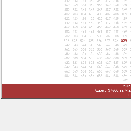
342
343
344
345
346
347
348
349
362
363
364
365
366
367
368
369
382
383
384
385
386
387
388
389
402
403
404
405
406
407
408
409
422
423
424
425
426
427
428
429
442
443
444
445
446
447
448
449
462
463
464
465
466
467
468
469
482
483
484
485
486
487
488
489
502
503
504
505
506
507
508
509
529
522
523
524
525
526
527
528
542
543
544
545
546
547
548
549
562
563
564
565
566
567
568
569
582
583
584
585
586
587
588
589
602
603
604
605
606
607
608
609
622
623
624
625
626
627
628
629
642
643
644
645
646
647
648
649
662
663
664
665
666
667
668
669
682
683
684
685
686
687
688
689
702
МИРГ
Адреса: 37600, м. Мирг
E