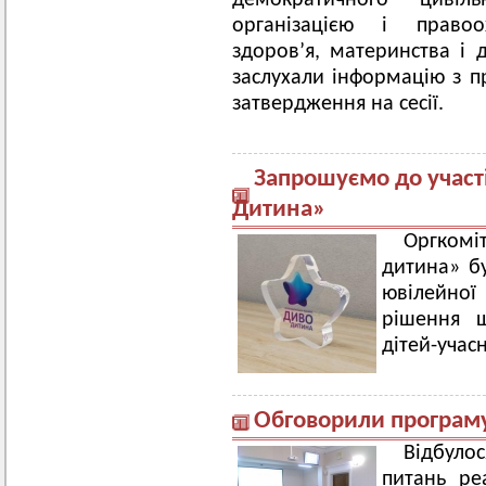
демократичного циві
організацією і право
здоров’я, материнства і д
заслухали інформацію з п
затвердження на сесії.
Запрошуємо до участі
Дитина»
Оргкомі
дитина» б
ювілейної 
рішення 
дітей-учас
Обговорили програм
Відбуло
питань ре