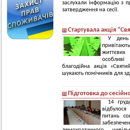
заслухали інформацію з п
затвердження на сесії.
Стартувала акція "Св
У день
привітают
життєвих
особливі 
благодійна акція «Святи
шукають помічників для зд
Підготовка до сесійн
14 груд
відбулося
питань со
забезп