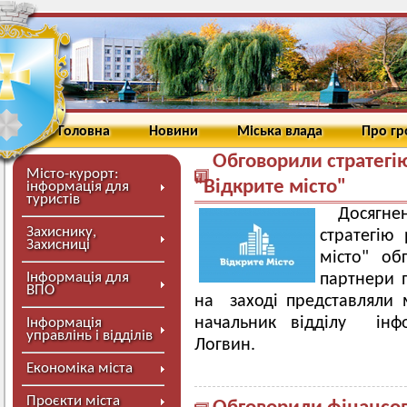
Головна
Новини
Міська влада
Про г
Обговорили стратегі
Місто-курорт:
"Відкрите місто"
інформація для
туристів
Досягн
Захиснику,
стратегію
Захисниці
місто" об
Інформація для
партнери п
ВПО
на заході представляли 
начальник відділу інфо
Інформація
управлінь і відділів
Логвин.
Економіка міста
Проєкти міста