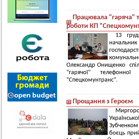
Працювала "гаряча" т
роботи КП "Спецкомун
13 гру
начальни
господарс
комунальн
Олександр Онищенко спіл
"гарячої" телефонно
"Спецкомунтранс".
Прощання з Героєм
Миргор
Українськ
Зубченком
боєць прий