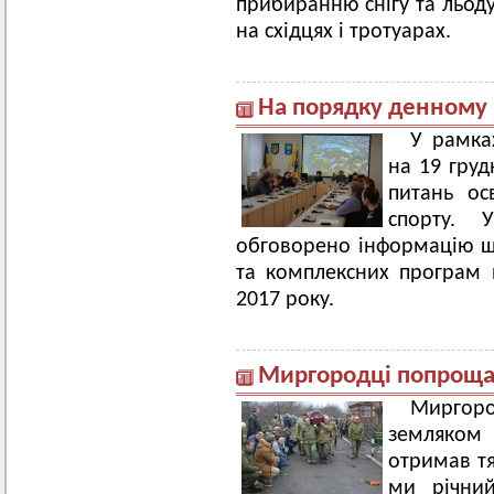
прибиранню снігу та льоду
на східцях і тротуарах.
На порядку денному 
У рамках
на 19 груд
питань осв
спорту. 
обговорено інформацію щ
та комплексних програм 
2017 року.
Миргородці попроща
Миргоро
земляком
отримав тя
ми річний