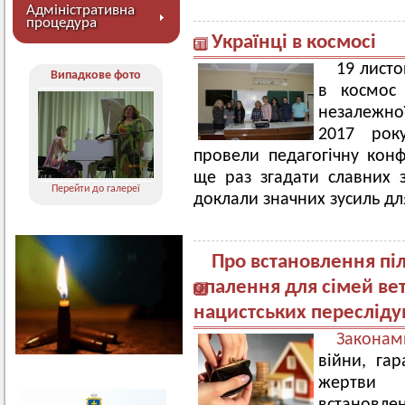
Адміністративна
процедура
Українці в космосі
19 листо
Випадкове фото
в космос
незалежної
2017 рок
провели педагогічну конф
ще раз згадати славних з
Перейти до галереї
доклали значних зусиль дл
Про встановлення піл
опалення для сімей вет
нацистських пересліду
Законам
війни, гар
жертви 