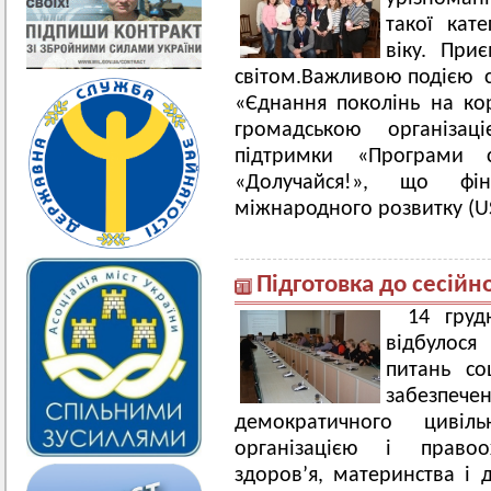
такої кат
віку. При
світом.Важливою подією с
«Єднання поколінь на ко
громадською організац
підтримки «Програми с
«Долучайся!», що фі
міжнародного розвитку (USA
Підготовка до сесійн
14 груд
відбулося
питань со
забезп
демократичного циві
організацією і право
здоров’я, материнства і д