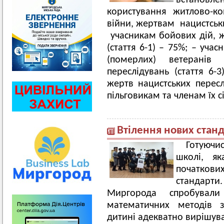
встановл
користування житлово-к
війни, жертвам нацистськи
учасникам бойових дій, 
(стаття 6-1) – 75%; – уча
(померлих) ветерані
переслідувань (стаття 6-
жертв нацистських перес
пільговикам та членам їх 
Втілення нових станд
Готуючис
школі, як
початкових
стандарти
Миргорода спробувал
математичних методів з
дитині адекватно вирішув