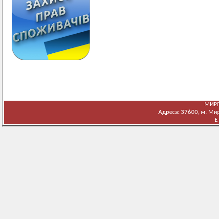
МИРГ
Адреса: 37600, м. Мирг
E