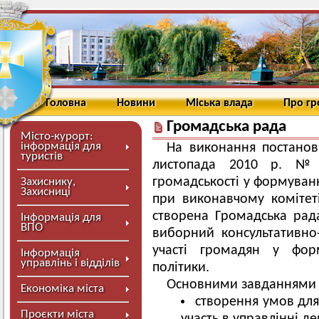
Головна
Новини
Міська влада
Про г
Громадська рада
Місто-курорт:
інформація для
На виконання постанови
туристів
листопада 2010 р. № 
громадськості у формуванн
Захиснику,
Захисниці
при виконавчому комітет
створена Громадська рада
Інформація для
ВПО
виборний консультативно
участі громадян у форм
Інформація
управлінь і відділів
політики.
Основними завданнями Г
Економіка міста
створення умов для 
Проєкти міста