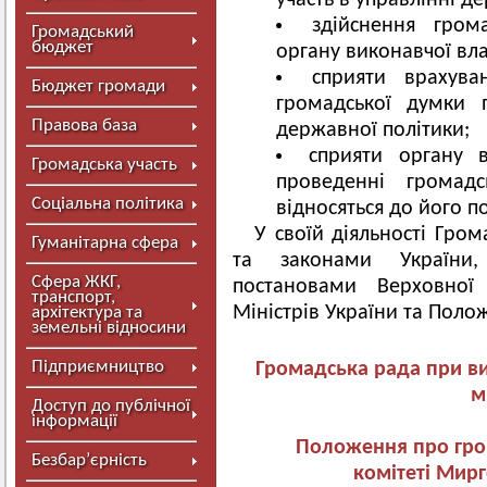
участь в управлінні 
здійснення гром
Громадський
бюджет
органу виконавчої вла
сприяти врахув
Бюджет громади
громадської думки п
Правова база
державної політики;
сприяти органу в
Громадська участь
проведенні громад
Соціальна політика
відносяться до його 
У своїй діяльності Гром
Гуманітарна сфера
та законами України,
Сфера ЖКГ,
постановами Верховної
транспорт,
Міністрів України та Поло
архітектура та
земельні відносини
Підприємництво
Громадська рада при в
м
Доступ до публічної
інформації
Положення про гро
Безбар’єрність
комітеті Мирг