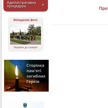
Адміністративна
процедура
Про
адська рада
при вик
м
Випадкове фото
Перейти до галереї