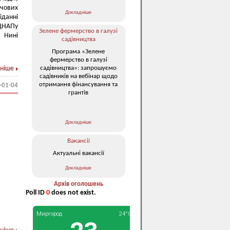
ючових
Докладніше
іданні
 ЦНАПу
Зелене фермерство в галузі
. Нині
садівництва
Програма «Зелене
фермерство в галузі
садівництва»: запрошуємо
ніше
садівників на вебінар щодо
отримання фінансування та
-01-04
грантів
Докладніше
Вакансії
Актуальні вакансії
Докладніше
Архів оголошень
Poll ID
0
does not exist.