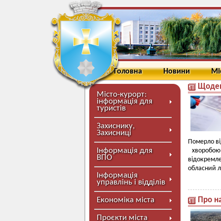
Головна
Новини
Мі
Щоден
Місто-курорт:
інформація для
туристів
Захиснику,
Захисниці
Померло ві
Інформація для
хворобою 
ВПО
відокремл
обласний л
Інформація
управлінь і відділів
Економіка міста
Про н
Проєкти міста