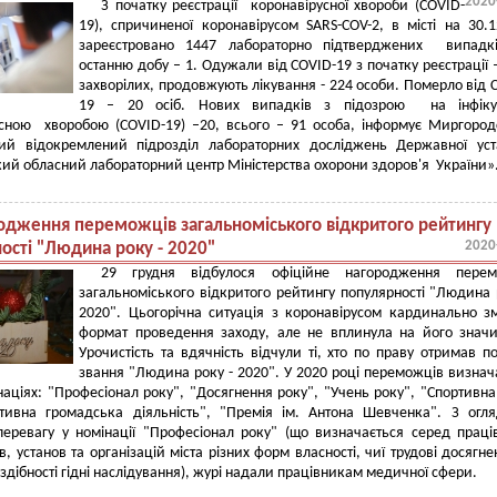
2020
З початку реєстрації коронавірусної хвороби (COVID-
19), спричиненої коронавірусом SARS-COV-2, в місті на 30.1
зареєстровано 1447 лабораторно підтверджених випадкі
останню добу – 1. Одужали від COVID-19 з початку реєстрації 
захворілих, продовжують лікування - 224 особи. Померло від 
19 – 20 осіб. Нових випадків з підозрою на інфіку
усною хворобою (COVID-19) –20, всього – 91 особа, інформує Миргоро
ий відокремлений підрозділ лабораторних досліджень Державної уст
ий обласний лабораторний центр Міністерства охорони здоров'я України»
одження переможців загальноміського відкритого рейтингу
2020
ості "Людина року - 2020"
29 грудня відбулося офіційне нагородження перем
загальноміського відкритого рейтингу популярності "Людина 
2020". Цьогорічна ситуація з коронавірусом кардинально з
формат проведення заходу, але не вплинула на його значи
Урочистість та вдячність відчули ті, хто по праву отримав п
звання "Людина року - 2020". У 2020 році переможців визна
націях: "Професіонал року", "Досягнення року", "Учень року", "Спортивна
ктивна громадська діяльність", "Премія ім. Антона Шевченка". З огл
перевагу у номінації "Професіонал року" (що визначається серед праці
в, установ та організацій міста різних форм власності, чиї трудові досягне
 здібності гідні наслідування), журі надали працівникам медичної сфери.