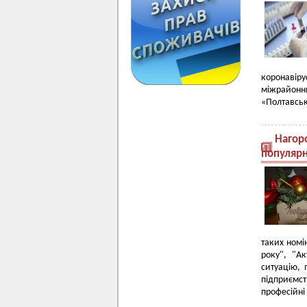
коронавір
міжрайонн
«Полтавськ
Нагор
популярн
таких номі
року", "А
ситуацію, 
підприємст
професійні