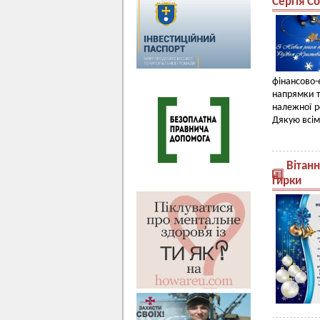
Сергія С
фінансово
напрямки т
належної р
Дякую всім
Вітанн
Гирки