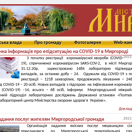
ська влада
Про громаду
Фотогалерея
Web-ка
на інформація про епідситуацію на COVID-19 в Миргороді
2021
З початку реєстрації коронавірусної хвороби (COVID-
19), спричиненої коронавірусом SARS-COV-2, в місті Мирго
31.12.20р. зареєстровано 1484 лабораторно підтверд
випадків, за останню добу – 24. Одужали від COVID-19 з п
реєстрації – 1218 захворілих, продовжують лікування
–
246
д COVID-19 – 20 осіб. Нових випадків з підозрою на інфікування коронаві
(COVID-19) –14, всього – 68 осіб, інформує Миргородський міжрай
ений підрозділ лабораторних досліджень Державної установи «Полта
абораторний центр Міністерства охорони здоров'я України».
Доклад
2021
адання послуг жителям Миргородської громади
Організація надання якісних послуг мешканцям сіл
приєдналися до Миргородської територіальної гро