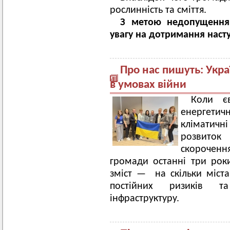
рослинність та сміття.
З метою недопущення 
увагу на дотримання наст
Про нас пишуть: Укра
в умовах війни
Коли єв
енергетичн
кліматичн
розвиток
скороченн
громади останні три рок
зміст — на скільки міст
постійних ризиків т
інфраструктуру.