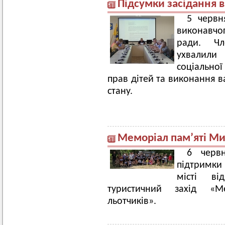
Підсумки засідання 
5 червн
виконавчо
ради. Чл
ухвалили
соціальної
прав дітей та виконання 
стану.
Меморіал пам’яті Ми
6 черв
підтримки
місті ві
туристичний захід «М
льотчиків».