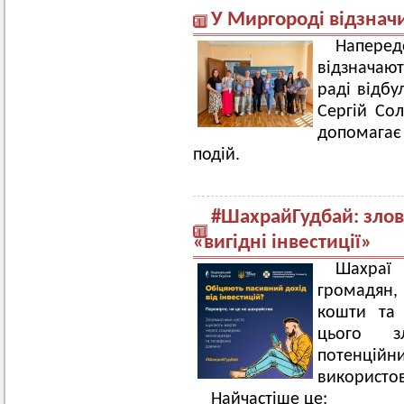
У Миргороді відзнач
Напере
відзначают
раді відбу
Сергій Сол
допомагає
подій.
#ШахрайГудбай: зло
«вигідні інвестиції»
Шахраї
громадян,
кошти та 
цього з
потенці
використов
Найчастіше це: