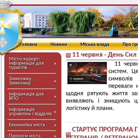
Головна
Новини
Міська влада
Про г
11 червня - День Сил
Місто-курорт:
інформація для
11 черв
туристів
систем. Ц
символів 
Захиснику,
Захисниці
переваги н
щодня рятують життя за
Інформація для
ВПО
виявляють і знищують ц
логістику й плани.
Інформація
управлінь і відділів
Економіка міста
СТАРТУЄ ПРОГРАМА
Проєкти міста