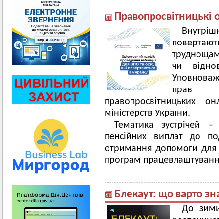
Правопросвітницькі 
Внутріш
повертают
труднощам
чи відно
Уповнова
прав л
правопросвітницьких он
міністерств України.
Тематика зустрічей –
пенсійних виплат до по
отримання допомоги для 
програм працевлаштуванн
Блекаут: що варто зна
До зими