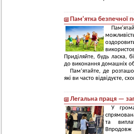
Пам’ятка безпечної по
Пам'ята
можливі
оздоровит
використ
Приділяйте, будь ласка, б
до виконання домашніх об
Пам’ятайте, де розташов
які ви часто відвідуєте, сх
Легальна праця — за
У грома
спрямована
та випла
Впродовж 