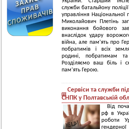
України. Старший інспе
служби батальйону поліці
управління Національної п
Миколайович Плетінь за
виконання бойового за
внаслідок удару ворожог
війна, але пам’ять про Ге
побратимів і всіх земл
родині, побратимам та
Розділяємо ваш біль і с
пам’ять Герою.
Сервіси та служби п
СНПК у Полтавській обл
Від поч
рф в Укра
роботи У
гендерної