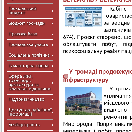
ВЕТЕРАНІВ / ВЕТЕРАН
Громадський
Кабінет 
бюджет
Товарист
затверд
Бюджет громади
захисникі
Правова база
674). Проєкт створено, щ
облаштувати побут, пі
Громадська участь
психосоціальну реабілітац
Соціальна політика
Гуманітарна сфера
У громаді продовжу
Сфера ЖКГ,
інфраструктуру
транспорт,
архітектура та
У грома
земельні відносини
утримання
Підприємництво
місцевого
виділено
Доступ до публічної
інформації
ремонтні 
Миргорода. Попри виклики
Безбар’єрність
матеріалів і робіт, прод