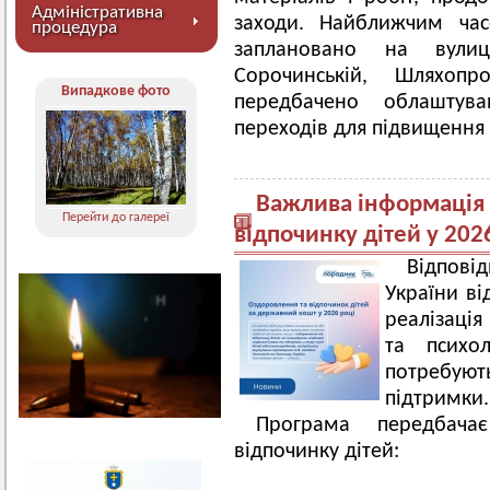
Адміністративна
заходи. Найближчим ча
процедура
заплановано на вулиця
Сорочинській, Шляхоп
Випадкове фото
передбачено облаштув
переходів для підвищення 
Важлива інформація
Перейти до галереї
відпочинку дітей у 202
Відповід
України ві
реалізаці
та психол
потребуют
підтримки.
Програма передбача
відпочинку дітей: