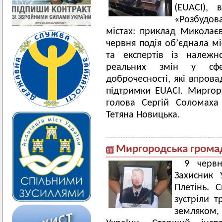
(EUACI), 
«Розбудо
містах: приклад Миколаєв
червня подія об’єднала мі
та експертів із належн
реальних змін у сфер
доброчесності, які впрова
підтримки EUACI. Миргор
голова Сергій Соломаха
Тетяна Новицька.
Миргородська громад
9 черв
Захисник 
Плетінь. 
зустріли 
земляком,