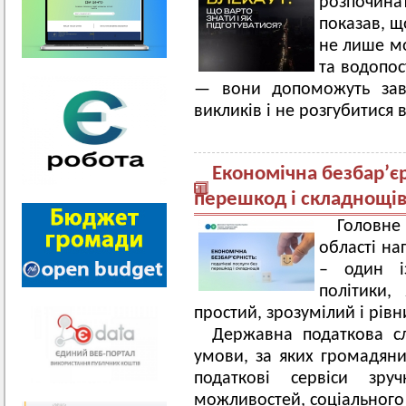
розпочинат
показав, щ
не лише мо
та водопос
— вони допоможуть завч
викликів і не розгубитися
Економічна безбар’єр
перешкод і складнощі
Головн
області на
– один і
політики,
простий, зрозумілий і рівн
Державна податкова с
умови, за яких громадян
податкові сервіси зр
можливостей, соціального 