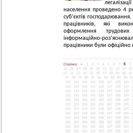
легалізац
населення проведено 4 ре
суб’єктів господарювання.
працівників, які вик
оформлення трудових
інформаційно-роз’ясн
працівники були офіційно
8
Сторінка:
◄
1
2
3
4
5
6
7
9
25
26
27
28
29
30
31
32
33
34
35
51
52
53
54
55
56
57
58
59
60
61
77
78
79
80
81
82
83
84
85
86
8
102
103
104
105
106
107
108
109
122
123
124
125
126
127
128
129
142
143
144
145
146
147
148
149
162
163
164
165
166
167
168
169
182
183
184
185
186
187
188
189
202
203
204
205
206
207
208
209
222
223
224
225
226
227
228
229
242
243
244
245
246
247
248
249
262
263
264
265
266
267
268
269
282
283
284
285
286
287
288
289
302
303
304
305
306
307
308
309
322
323
324
325
326
327
328
329