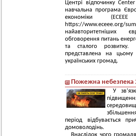
Центрі відпочинку Center 
навчальна програма Євро
економіки (ECE
https://www.eceee.
найавторитетніших є
обговорення питань енерго
та сталого розвитку.
представлена на цьому 
українських громад.
Пожежна небезпека 
У зв’яз
підвищен
середов
збільшення
період відбувається пр
домоволодінь.
Внаслідок чого громад