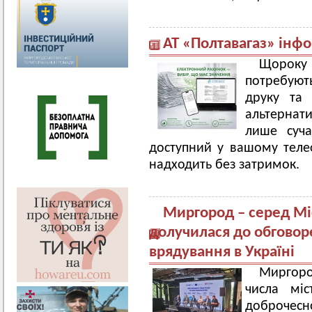
АТ «Полтавагаз» інф
Щороку
потребують
друку та 
альтернат
лише суча
доступний у вашому телеф
надходить без затримок.
Миргород – серед Мі
долучилася до обговор
врядування в Україні
Миргор
числа міс
доброчесно