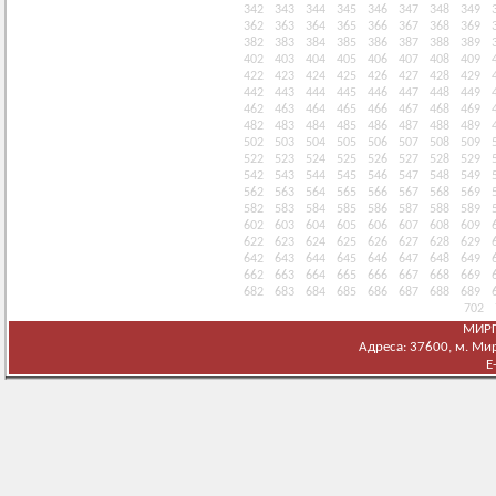
342
343
344
345
346
347
348
349
362
363
364
365
366
367
368
369
382
383
384
385
386
387
388
389
402
403
404
405
406
407
408
409
422
423
424
425
426
427
428
429
442
443
444
445
446
447
448
449
462
463
464
465
466
467
468
469
482
483
484
485
486
487
488
489
502
503
504
505
506
507
508
509
522
523
524
525
526
527
528
529
542
543
544
545
546
547
548
549
562
563
564
565
566
567
568
569
582
583
584
585
586
587
588
589
602
603
604
605
606
607
608
609
622
623
624
625
626
627
628
629
642
643
644
645
646
647
648
649
662
663
664
665
666
667
668
669
682
683
684
685
686
687
688
689
702
МИРГ
Адреса: 37600, м. Мирг
E