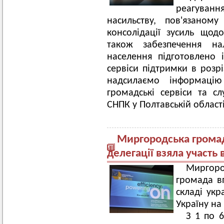
реагуван
насильству, пов'язаном
консолідації зусиль щод
також забезпечення на
населення підготовлено
сервіси підтримки в розрі
надсилаємо інформаці
громадські сервіси та с
СНПК у Полтавській області
Миргородська громада
делегації взяла участь
Миргоро
громада в
складі укр
Україну на
З 1 по 