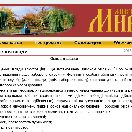
ська влада
Про громаду
Фотогалерея
Web-ка
2015
ення влади
Основні засади
щення влади (люстрація) - це встановлена Законом України "Про оч
о рішенням суду заборона окремим фізичним особам обіймати певні 
и на службі) (далі - посади) (крім виборних посад) в органах державної вл
сцевого самоврядування.
ня влади (люстрація) здійснюється з метою недопущення до участі в упра
и справами осіб, які своїми рішеннями, діями чи бездіяльністю здійс
а/або сприяли їх здійсненню), спрямовані на узурпацію влади Прези
ктором Януковичем, підрив основ національної безпеки і оборони Украї
е порушення прав і свобод людини, і ґрунтується на принципах:
ства права та законності;
сті, прозорості та публічності;
ії невинуватості;