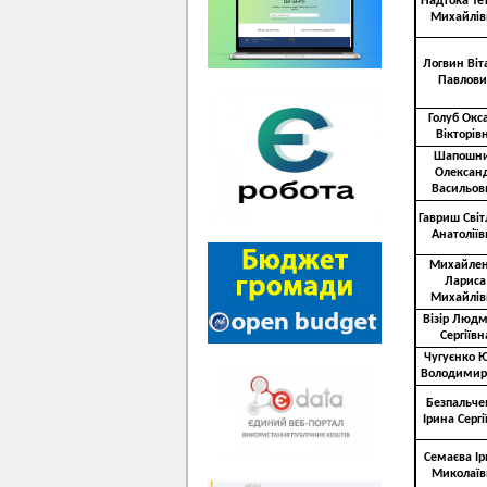
Надтока Те
Михайлів
Логвин Віт
Павлови
Голуб Окс
Вікторів
Шапошн
Олексан
Васильов
Гавриш Сві
Анатоліїв
Михайле
Лариса
Михайлів
Візір Люд
Сергіївн
Чугуєнко 
Володимир
Безпальче
Ірина Сергі
Семаєва І
Миколаїв