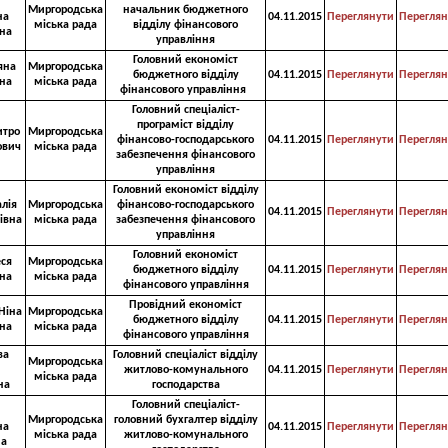
Миргородська
начальник бюджетного
на
04.11.2015
Переглянути
Переглян
міська рада
відділу фінансового
на
управління
Головний економіст
яна
Миргородська
бюджетного відділу
04.11.2015
Переглянути
Переглян
на
міська рада
фінансового управління
Головний спеціаліст-
програміст відділу
итро
Миргородська
фінансово-господарського
04.11.2015
Переглянути
Переглян
ович
міська рада
забезпечення фінансового
управління
Головний економіст відділу
лія
Миргородська
фінансово-господарського
04.11.2015
Переглянути
Переглян
івна
міська рада
забезпечення фінансового
управління
Головний економіст
еся
Миргородська
бюджетного відділу
04.11.2015
Переглянути
Переглян
на
міська рада
фінансового управління
Провідний економіст
Ніна
Миргородська
бюджетного відділу
04.11.2015
Переглянути
Переглян
на
міська рада
фінансового управління
ва
Головний спеціаліст відділу
Миргородська
житлово-комунального
04.11.2015
Переглянути
Переглян
міська рада
на
господарства
Головний спеціаліст-
Миргородська
головний бухгалтер відділу
на
04.11.2015
Переглянути
Переглян
міська рада
житлово-комунального
на