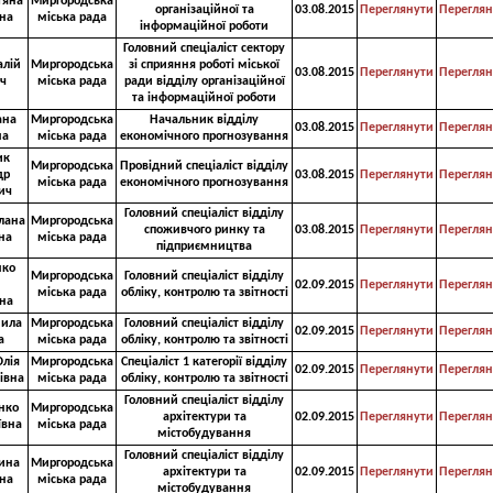
тяна
Миргородська
організаційної та
03.08.2015
Переглянути
Переглян
на
міська рада
інформаційної роботи
Головний спеціаліст сектору
алій
Миргородська
зі сприяння роботі міської
03.08.2015
Переглянути
Переглян
ч
міська рада
ради відділу організаційної
та інформаційної роботи
ана
Миргородська
Начальник відділу
03.08.2015
Переглянути
Переглян
на
міська рада
економічного прогнозування
ик
Миргородська
Провідний спеціаліст відділу
др
03.08.2015
Переглянути
Переглян
міська рада
економічного прогнозування
ич
Головний спеціаліст відділу
тлана
Миргородська
споживчого ринку та
03.08.2015
Переглянути
Переглян
на
міська рада
підприємництва
нко
Миргородська
Головний спеціаліст відділу
02.09.2015
Переглянути
Переглян
міська рада
обліку, контролю та звітності
на
мила
Миргородська
Головний спеціаліст відділу
02.09.2015
Переглянути
Переглян
а
міська рада
обліку, контролю та звітності
Юлія
Миргородська
Спеціаліст 1 категорії відділу
02.09.2015
Переглянути
Переглян
івна
міська рада
обліку, контролю та звітності
Головний спеціаліст відділу
нко
Миргородська
архітектури та
02.09.2015
Переглянути
Переглян
ївна
міська рада
містобудування
Головний спеціаліст відділу
рина
Миргородська
архітектури та
02.09.2015
Переглянути
Переглян
на
міська рада
містобудування