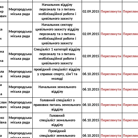
Начальник відділу
ко
Миргородська
персоналу та з питань
ир
02.09.2015
Переглянути
Переглян
міська рада
мобілізаційної роботи і
ович
цивільного захисту
Начальник сектору
ка
цивільного захисту відділу
Миргородська
й
персоналу та з питань
02.09.2015
Переглянути
Переглян
міська рада
ч
мобілізаційної роботи і
цивільного захисту
Спеціаліст 1 категорії відділу
іна
Миргородська
персоналу та з питань
02.09.2015
Переглянути
Переглян
міська рада
мобілізаційної роботи і
на
цивільного захисту
провідний спеціаліст відділу
лла
Миргородська
у справах спорту, сім’ї та
06.10.2015
Переглянути
Переглян
на
міська рада
молоді
а
Миргородська
Начальник земельного
06.10.2015
Переглянути
Переглян
міська рада
відділу
на
Головний спеціаліст з
слан
Миргородська
правових питань земельного
06.10.2015
Переглянути
Переглян
ович
міська рада
відділу
Головний
нко
Миргородська
спеціаліст земельного
06.10.2015
Переглянути
Переглян
івна
міська рада
відділу
Провідний
Миргородська
а
спеціаліст земельного
06.10.2015
Переглянути
Переглян