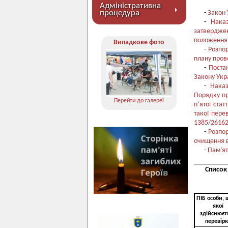
Адміністративна
процедура
-
Закон 
-
Нака
затвердже
положення
Випадкове фото
-
Розпор
плану пров
-
Поста
Закону Укр
-
Наказ
Порядку пр
Перейти до галереї
п’ятої ста
такої пере
1385/26162
-
Розпор
очищення 
-
Пам'я
Список
ПІБ особи, 
якої
здійснюєт
перевірк