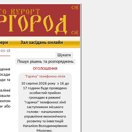
мери
Зал засідань онлайн
-05-18
ОГОЛОШЕННЯ
ищення
посади
“Гаряча” телефонна лінія
ади та
10 серпня 2026 року з 16 до
17 години буде проведено
влінні
особистий прийом
нювали
громадян в режимі
дентом
“гарячої” телефонної лінії
ни або
заступником міського
голови - начальником
управління економічного
розвитку та інвестицій
Наталією Володимирівною
Молочко.