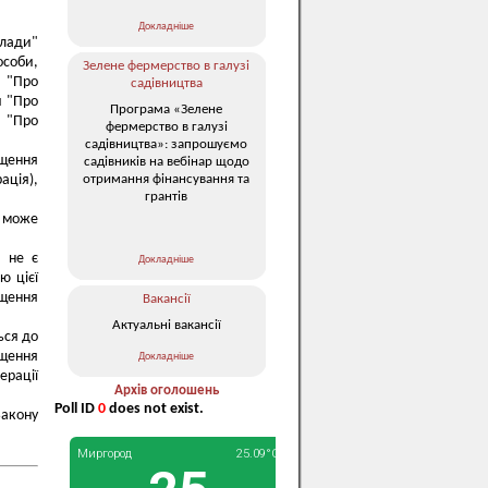
Докладніше
влади"
особи,
Зелене фермерство в галузі
и "Про
садівництва
и "Про
Програма «Зелене
и "Про
фермерство в галузі
садівництва»: запрошуємо
ищення
садівників на вебінар щодо
отримання фінансування та
ація),
грантів
 може
, не є
Докладніше
ю цієї
ищення
Вакансії
Актуальні вакансії
ься до
ищення
Докладніше
ерації
Архів оголошень
Poll ID
0
does not exist.
Закону