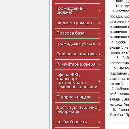
- індивіду
- гapaнтув
Громадський
3. Протяг
бюджет
посади, що
зазначені 
Бюджет громади
очищення в
очищення 
Правова база
очищення 
4. Особи, 
Громадська участь
влади", не
протягом п
Соціальна політика
5. Забо
застосовув
Гуманітарна сфера
6. Застос
підставою 
Сфера ЖКГ,
транспорт,
статті, за
архітектура та
влади".
земельні відносини
7. Заборон
осіб, зазн
Підприємництво
влади", як
на сході У
Доступ до публічної
8. Рішенн
інформації
України "П
Безбар’єрність