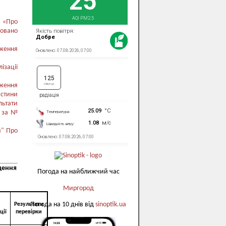
 «Про
овано
дження
ізації
дження
астини
льтати
. за №
и" Про
щення
Погода на найближчий час
Миргород
Погода на 10 днів від
sinoptik.ua
Результати
ції
перевірки