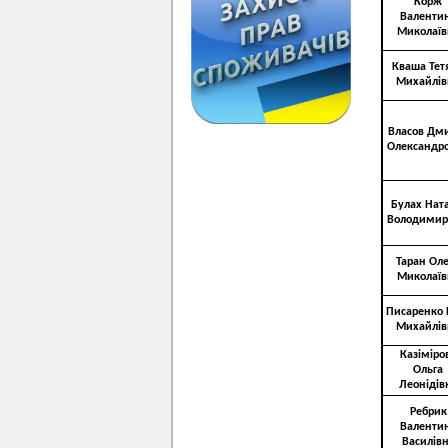
Корж
Валенти
Миколаїв
Кваша Тет
Михайлів
Власов Дм
Олександр
Булах Ната
Володимир
Таран Ол
Миколаїв
Писаренко 
Михайлів
Казіміро
Ольга
Леонідів
Ребрик
Валенти
Василів