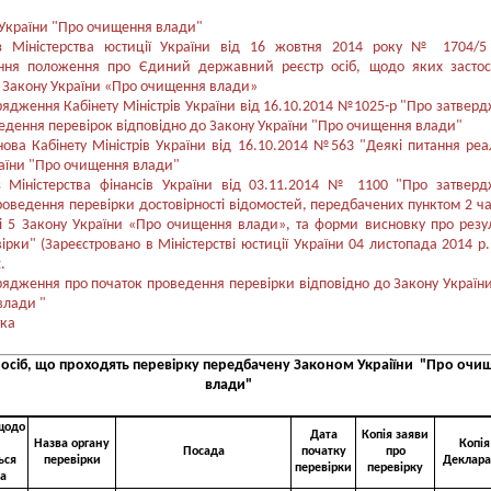
України "Про очищення влади"
з Міністерства юстиції України від 16 жовтня 2014 року № 1704/5
ння положення про Єдиний державний реєстр осіб, щодо яких застос
 Закону України «Про очищення влади»
ядження Кабінету Міністрів України від 16.10.2014 №1025-р "Про затвер
едення перевірок відповідно до Закону України "Про очищення влади"
нова Кабінету Міністрів України від 16.10.2014 №563 "Деякі питання реал
аїни "Про очищення влади"
 Міністерства фінансів України від 03.11.2014 № 1100 "Про затвер
оведення перевірки достовірності відомостей, передбачених пунктом 2 ч
тті 5 Закону України «Про очищення влади», та форми висновку про резу
вірки" (Зареєстровано в Міністерстві юстиції України 04 листопада 2014 р
.
ядження про початок проведення перевірки відповідно до Закону Україн
влади "
тка
 осіб, що проходять перевірку передбачену Законом Украіїни "Про очи
влади"
щодо
Дата
Копія заяви
Назва органу
Копія
Посада
початку
про
ься
перевірки
Деклара
перевірки
перевірку
а