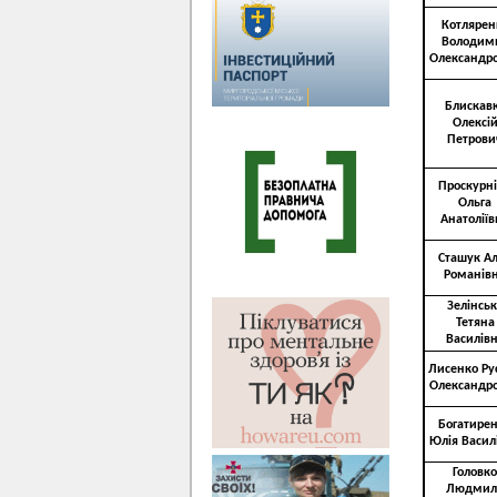
Котлярен
Володим
Олександр
Блискав
Олексі
Петрови
Проскурн
Ольга
Анатоліїв
Сташук А
Романів
Зелінськ
Тетяна
Василів
Лисенко Ру
Олександр
Богатире
Юлія Васил
Головко
Людмил