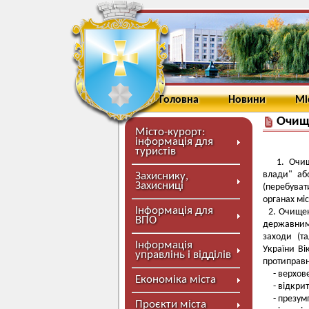
Головна
Новини
Мі
Очищ
Місто-курорт:
інформація для
туристів
1. Очи
влади" аб
Захиснику,
Захисниці
(перебуват
органах мі
Інформація для
2. Очищен
ВПО
державним
заходи (т
Інформація
України Ві
управлінь і відділів
протиправн
- верховен
Економіка міста
- відкрито
- презумпц
Проєкти міста