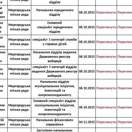
міська рада
на
відділу
в
Миргородська
Начальник юридичного
др
06.10.2015
Переглянути
Переглян
міська рада
відділу
вич
ка
Головний
Миргородська
а
спеціаліст юридичного
06.10.2015
Переглянути
Переглян
міська рада
а
відділу
ко
Миргородська
спеціаліст 1 категорії служби
06.10.2015
Переглянути
Переглян
міська рада
у справах дітей
вна
нко
Начальник відділу ведення
Миргородська
Державного реєстру
06.10.2015
Переглянути
Переглян
міська рада
ч
виборців
спеціаліст 1 категорії відділу
на
Миргородська
ведення Державного реєстру
06.10.2015
Переглянути
Переглян
на
міська рада
виборців
Начальник відділу
на
Миргородська
муніципальних ініціатив,
06.10.2015
Переглянути
Переглян
на
міська рада
інвестицій та
енергоменеджменту
Головний спеціаліст відділу
лля
Миргородська
муніципальних ініціатив,
06.10.2015
Переглянути
Переглян
вич
міська рада
інвестицій та
енергоменеджменту
гій
Миргородська
Начальник фінансового
04.11.2015
Переглянути
Переглян
вич
міська рада
управління
Заступник начальника-