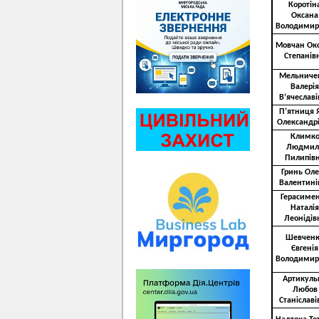
Коротін
Оксана
Володимир
Мовчан Ок
Степанів
Мельниче
Валерія
В’ячеславі
П’ятниця 
Олександр
Климк
Людмил
Пилипів
Гринь Ол
Валентині
Герасиме
Наталія
Леонідів
Шевчен
Євгенія
Володимир
Артикуль
Любов
Станіславі