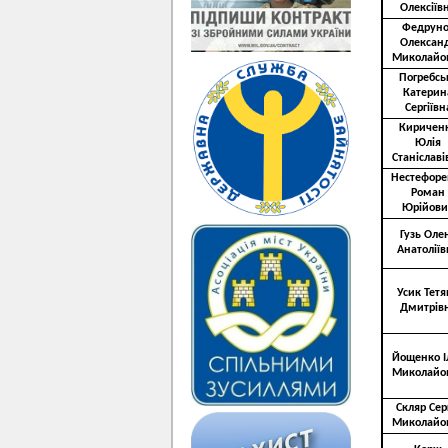
Олексіїв
Федруно
Олексан
Миколайо
Погребсь
Катерин
Сергіївн
Киричен
Юлія
Станіславі
Нестефоре
Роман
Юрійови
Гузь Оле
Анатоліїв
Усик Тетя
Дмитрів
Йощенко І
Миколайо
Скляр Сер
Миколайо