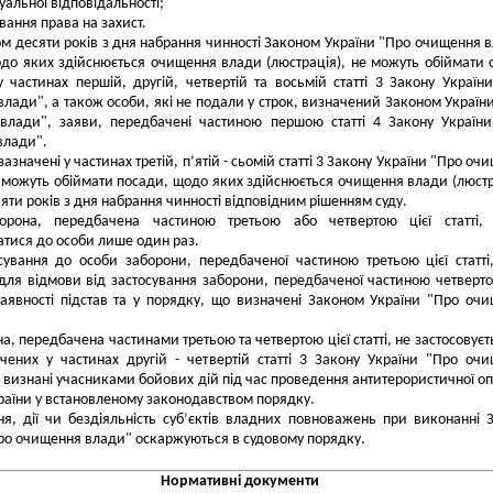
альної відповідальності;
ання права на захист.
ом десяти років з дня набрання чинності Законом України "Про очищення 
до яких здійснюється очищення влади (люстрація), не можуть обіймати 
у частинах першій, другій, четвертій та восьмій статті 3 Закону Україн
лади", а також особи, які не подали у строк, визначений Законом Україн
влади", заяви, передбачені частиною першою статті 4 Закону Україн
влади".
зазначені у частинах третій, п’ятій - сьомій статті 3 Закону України "Про оч
 можуть обіймати посади, щодо яких здійснюється очищення влади (люстр
’яти років з дня набрання чинності відповідним рішенням суду.
рона, передбачена частиною третьою або четвертою цієї статті,
атися до особи лише один раз.
ування до особи заборони, передбаченої частиною третьою цієї статті
для відмови від застосування заборони, передбаченої частиною четверто
 наявності підстав та у порядку, що визначені Законом України "Про оч
а, передбачена частинами третьою та четвертою цієї статті, не застосовуєт
ачених у частинах другій - четвертій статті 3 Закону України "Про оч
і визнані учасниками бойових дій під час проведення антитерористичної оп
країни у встановленому законодавством порядку.
я, дії чи бездіяльність суб’єктів владних повноважень при виконанні 
ро очищення влади" оскаржуються в судовому порядку.
Нормативні документи