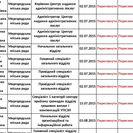
а
Миргородська
Керівник Центру надання
02.07.2015
Переглянути
Переглян
міська рада
адміністративних послуг
івна
Адміністратор Центру
сана
Миргородська
надання адміністративних
02.07.2015
Переглянути
Переглян
на
міська рада
послуг
нко
Адміністратор Центру
Миргородська
надання адміністративних
02.07.2015
Переглянути
Переглян
міська рада
вна
послуг
Яна
Миргородська
Начальник загального
02.07.2015
Переглянути
Переглян
івна
міська рада
відділу
о
Миргородська
Головний спеціаліст
а
02.07.2015
Переглянути
Переглян
міська рада
загального відділу
на
ена
Миргородська
Провідний спеціаліст
02.07.2015
Переглянути
Переглян
вна
міська рада
загального відділу
нко
Миргородська
Провідний спеціаліст
02.07.2015
Переглянути
Переглян
міська рада
загального відділу
на
Спеціаліст 1 категорії сектору
ко
Миргородська
прийому громодян відділу
15.07.2015
Переглянути
Переглян
міська рада
грошових виплат і
івна
компенсацій УПСЗН
на
Начальник відділу
Миргородська
організаційної та
03.08.2015
Переглянути
Переглян
міська рада
вна
інформаційної роботи
Головний спеціаліст відділу