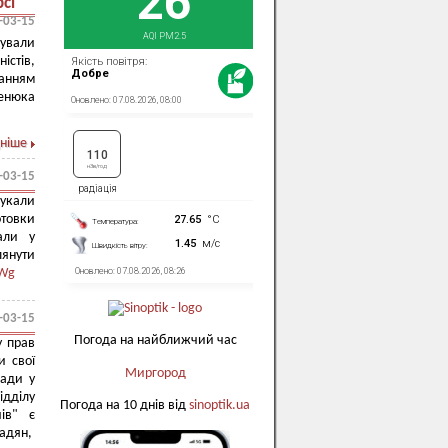
сі
-03-15
бували
істів,
ванням
Фенюка
ніше
-03-15
шукали
отовки
али у
лянути
aWg
-03-15
Погода на найближчий час
у прав
и свої
Миргород
ради у
ідділу
Погода на 10 днів від
sinoptik.ua
ів" є
мадян,