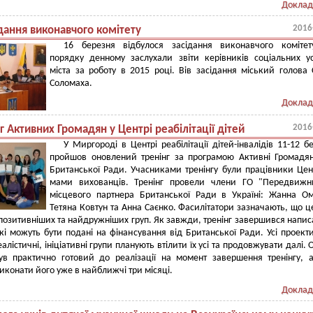
Доклад
2016
ідання виконавчого комітету
16 березня відбулося засідання виконавчого комітет
порядку денному заслухали звіти керівників соціальних у
міста за роботу в 2015 році. Вів засідання міський голова 
Соломаха.
Доклад
2016
г Активних Громадян у Центрі реабілітації дітей
У Миргороді в Центрі реабілітації дітей-інвалідів 11-12 б
пройшов оновлений тренінг за програмою Активні Громадя
Британської Ради. Учасниками тренінгу були працівники Цен
мами вихованців. Тренінг провели члени ГО "Передвижн
місцевого партнера Британської Ради в Україні: Жанна О
Тетяна Ковтун та Анна Саєнко. Фасилітатори зазначають, що ц
позитивніших та найдружніших груп. Як завжди, тренінг завершився напи
які можуть бути подані на фінансування від Британської Ради. Усі проект
алістичні, ініціативні групи планують втілити їх усі та продовжувати далі. 
був практично готовий до реалізації на момент завершення тренінгу, 
иконати його уже в найближчі три місяці.
Доклад