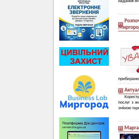
надання їм
Розпо
Миргоро
прибирання
Актуал
Корист
послуг з ж
зміною тар
Марга