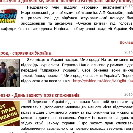
ога учнів дитячої музичної школи на Всеукраїнському конкур
2016
Нещодавно учні відділу народних інструментів
Миргородської дитячої музичної школи ім. А.П.Коломійця по
у Кривому Розі, де відбувся Всеукраїнський конкурс баян
акордеоністів та ансамблів «Сучасні ритми» під голову
 кафедри баяна і акордеона Національної музичної академії України 
Доклад
2016
род - справжня Україна
Яке місце в Україні посідає Миргород? На це питання 
відповідь журналісти Першого Національного у рамках підг
передачі "Справжня Україна". Своє бачення вони викл
телевізійному проекті " Миргород - справжня Україна". Перег
відео можна за посиланням
http://ytvideo.ru/video/MiOgihHK
2016
езня - День захисту прав споживачів
15 березня в Україні відзначається Всесвітній день захист
споживачів. Допомагає мешканцям нашого міста відстоюват
права відділ споживчого ринку та підприємництва міської 
межах наданих повноважень. Одним із головних завдань в
згідно ст.28 Закону України "Про захист прав споживач
забезпечення своєчасного та повного розгляду звернень гро