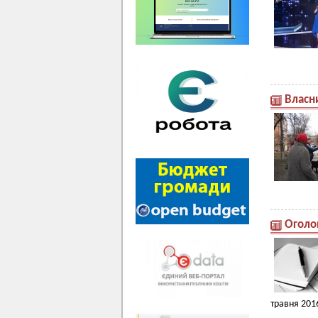
Власн
Оголо
травня 2016