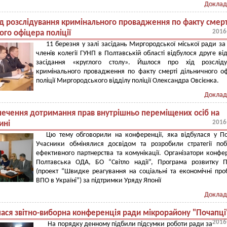
Доклад
ід розслідування кримінального провадження по факту смерт
2016
ого офіцера поліції
11 березня у залі засідань Миргородської міської ради за 
членів колегії ГУНП в Полтавській області відбулося друге ві
засідання «круглого столу». Йшлося про хід розсліду
кримінального провадження по факту смерті дільничного о
поліції Миргородського відділу поліції Олександра Овсієнка.
Доклад
печення дотримання прав внутрішньо переміщених осіб на
2016
ині
Цю тему обговорили на конференції, яка відбулася у По
Учасники обмінялися досвідом та розробили стратегії по
ефективного партнерства та комунікації. Організатори конфер
Полтавська ОДА, БО “Світло надії”, Програма розвитку 
(проект “Швидке реагування на соціальні та економічні пр
ВПО в Україні”) за підтримки Уряду Японії
Доклад
лася звітно-виборна конференція ради мікрорайону "Почапці
2016
На порядку денному підбили підсумки роботи ради за