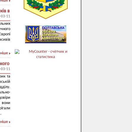
ніше
ків в
-03-11
ельних
ичного
Європі
асивів
ніше
кого
-03-11
рик та
вській
ділу.
ально-
довіри
ю вони
ігали
.
ніше