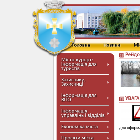
Головна
Новини
Мі
Рейдо
Місто-курорт:
інформація для
туристів
Захиснику,
Захисниці
Інформація для
УВАГА
ВПО
Інформація
управлінь і відділів
Економіка міста
для оформл
Проєкти міста