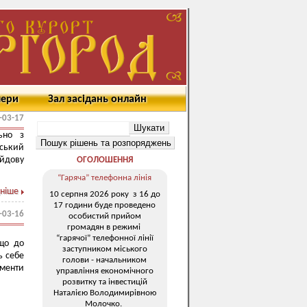
мери
Зал засідань онлайн
-03-17
ьно з
ьський
ейдову
ОГОЛОШЕННЯ
“Гаряча” телефонна лінія
ніше
10 серпня 2026 року з 16 до
17 години буде проведено
-03-16
особистий прийом
громадян в режимі
“гарячої” телефонної лінії
 що до
заступником міського
ь себе
голови - начальником
ументи
управління економічного
розвитку та інвестицій
Наталією Володимирівною
Молочко.