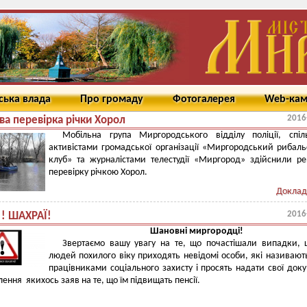
ська влада
Про громаду
Фотогалерея
Web-ка
2016
ва перевірка річки Хорол
Мобільна група Миргородського відділу поліції, спіл
активістами громадської організації «Миргородський рибал
клуб» та журналістами телестудії «Миргород» здійснили р
перевірку річкою Хорол.
Доклад
2016
 ! ШАХРАЇ!
Шановні миргородці!
Звертаємо вашу увагу на те, що почастішали випадки,
людей похилого віку приходять невідомі особи, які називают
працівниками соціального захисту і просять надати свої док
ення якихось заяв на те, що їм підвищать пенсії.