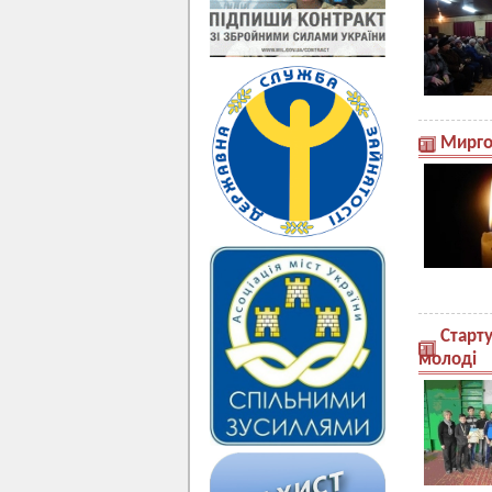
Мирго
Старту
молоді