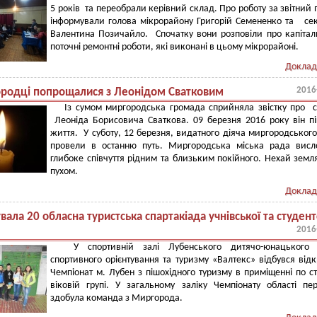
5 років та переобрали керівний склад. Про роботу за звітний 
інформували голова мікрорайону Григорій Семененко та се
Валентина Позичайло. Спочатку вони розповіли про капітал
поточні ремонтні роботи, які виконані в цьому мікрорайоні.
Доклад
2016
родці попрощалися з Леонідом Сватковим
Із сумом миргородська громада сприйняла звістку про 
Леоніда Борисовича Сваткова. 09 березня 2016 року він п
життя. У суботу, 12 березня, видатного діяча миргородськог
провели в останню путь. Миргородська міська рада висл
глибоке співчуття рідним та близьким покійного. Нехай земл
пухом.
Доклад
вала 20 обласна туристська спартакіада учнівської та студент
2016
У спортивній залі Лубенського дитячо-юнацького 
спортивного орієнтування та туризму «Валтекс» відбувся від
Чемпіонат м. Лубен з пішохідного туризму в приміщенні по с
віковій групі. У загальному заліку Чемпіонату області пе
здобула команда з Миргорода.