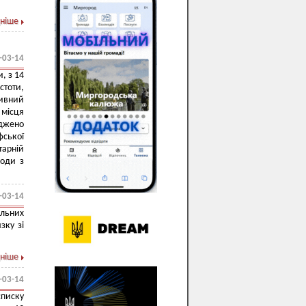
ніше
-03-14
, з 14
тоти,
тивний
 місця
рджено
фської
арній
ходи з
-03-14
льних
зку зі
ніше
-03-14
писку