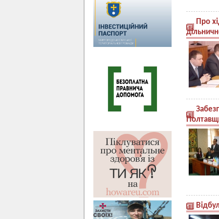
Про х
дільничн
Забез
Полтавщ
Відбу