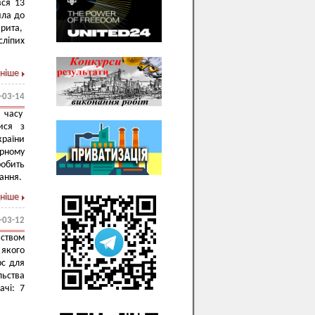
ся 13
ила до
арита,
сліпих
ніше
-03-14
 часу
ися з
країни
ирному
робить
ання.
ніше
-03-12
ьством
 якого
рс для
льства
ачі: 7