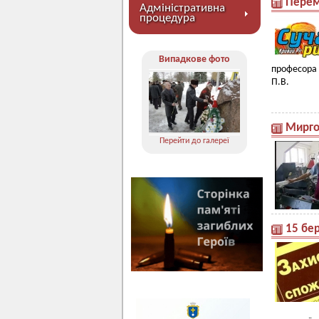
Перем
Адміністративна
процедура
Випадкове фото
професора
П.В.
Мирго
Перейти до галереї
15 бер