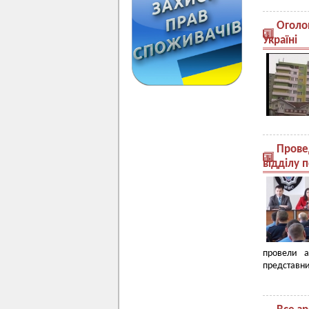
Оголош
Україні
Прове
відділу п
провели а
представни