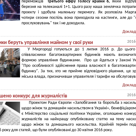
переможців
Третього ефіру Голосу країни 6,
який відбув
березня на телеканалі 1+1. Цього разу наша землячка потрап
проекту і здобула маленьку перемогу. Як розповіла Марг
чотири сезони поспіль вона приходила на кастинги, але до "
прослуховувань" так і не доходила.
Доклад
2016
ики беруть управління майном у свої руки
У Миргороді готуються до 1 липня 2016 р. До цього
співвласники багатоквартирних будинків мають визначит
формою управління будинками. Про це йдеться у Законі У
"Про особливості здійснення права власності в багатокварт
будинку". За тих, хто не прийме відповідного рішення, це з
міська влада, призначивши управителя і тарифи на обслуговув
Доклад
2016
шено конкурс для журналістів
Проектом Ради Європи «Запобігання та боротьба з насил
щодо жінок та домашнім насильством в Україні», бенефіціаром
є Міністерство соціальної політики України, оголошено конку
журналістів на найкращу опубліковану статтю на тему наси
щодо жінок та домашнього насильства. Крайній термін под
 року для статей, що були опубліковані до 30 квітня 2016 року.