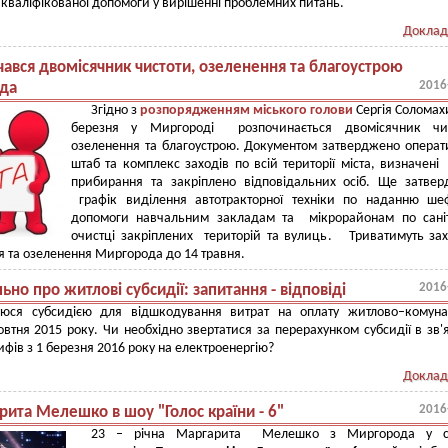
 кваліфікованої допомоги у вирішенні проблемних питань.
Доклад
чався двомісячник чистоти, озеленення та благоустрою
2016
да
Згідно з
розпорядженням міського голови
Сергія Соломахи
березня у Миргороді розпочинається двомісячник чис
озеленення та благоустрою. Документом затверджено опера
штаб та комплекс заходів по всій території міста, визначені
прибирання та закріплено відповідальних осіб. Ще затве
графік виділення автотракторної техніки по наданню ше
допомоги навчальним закладам та мікрорайонам по саніт
очистці закріплених територій та вулиць. Триватимуть за
 та озеленення Миргорода до 14 травня.
2016
ьно про житлові субсидії: запитання - відповіді
уюся субсидією для відшкодування витрат на оплату житлово–комуна
овтня 2015 року. Чи необхідно звертатися за перерахунком субсидії в зв'я
ифів з 1 березня 2016 року на електроенергію?
Доклад
2016
рита Мелешко в шоу "Голос країни - 6"
23 – річна Маргарита Мелешко з Миргорода у с