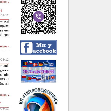
ніше
і
-03-12
участі
дкрите
вання
фіцера
ніше
-03-12
лтаві.
будови
енції:
ПРООН
облеми
ніше
"
-03-12