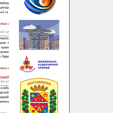
період
кретар
ьні та
ніше
-03-12
смерть
ішов з
о краю
овлює
я буде
ніше
ської
-03-11
клубу
критий
таршій
ремогу