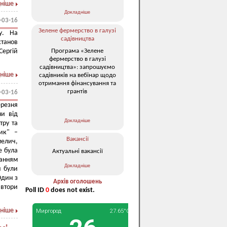
ніше
Докладніше
-03-16
Зелене фермерство в галузі
у. На
садівництва
станов
Програма «Зелене
Сергій
фермерство в галузі
садівництва»: запрошуємо
ніше
садівників на вебінар щодо
отримання фінансування та
грантів
-03-16
ерезня
ни від
Докладніше
тру та
ик" –
Вакансії
мелич,
е була
Актуальні вакансії
санням
Докладніше
и були
Один з
Архів оголошень
автори
Poll ID
0
does not exist.
ніше