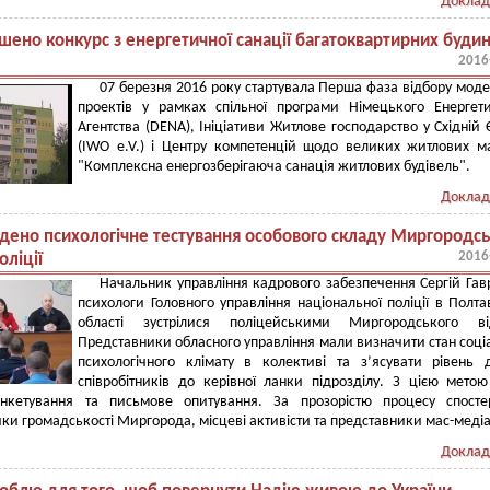
Доклад
ено конкурс з енергетичної санації багатоквартирних будин
2016
07 березня 2016 року стартувала Перша фаза відбору мод
проектів у рамках спільної програми Німецького Енергет
Агентства (DENA), Ініціативи Житлове господарство у Східній 
(IWO e.V.) і Центру компетенцій щодо великих житлових м
"Комплексна енергозберігаюча санація житлових будівель".
Доклад
дено психологічне тестування особового складу Миргородсь
2016
оліції
Начальник управління кадрового забезпечення Сергій Гав
психологи Головного управління національної поліції в Полта
області зустрілися поліцейськими Миргородського від
Представники обласного управління мали визначити стан соці
психологічного клімату в колективі та з’ясувати рівень 
співробітників до керівної ланки підрозділу. З цією мето
нкетування та письмове опитування. За прозорістю процесу спостер
ки громадськості Миргорода, місцеві активісти та представники мас-медіа
Доклад