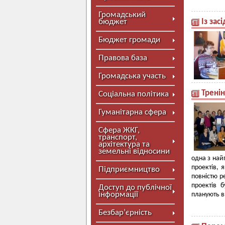
Громадський
бюджет
Із зас
Бюджет громади
Правова база
Громадська участь
Тренін
Соціальна політика
Гуманітарна сфера
Сфера ЖКГ,
транспорт,
архітектура та
земельні відносини
одна з най
проектів, 
Підприємництво
повністю ре
проектів 
Доступ до публічної
інформації
планують в
Безбар’єрність