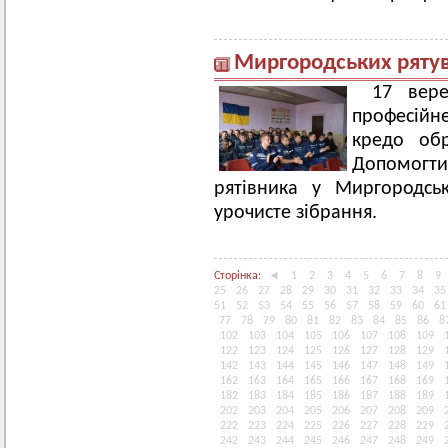
Миргородських рятув
17 вере
професійн
кредо обр
Допомогти»
рятівника у Миргородсь
урочисте зібрання.
Сторінка:
◄
1
2
3
4
5
6
7
8
9
25
26
27
28
29
30
31
32
33
34
35
51
52
53
54
55
56
57
58
59
60
61
77
78
79
80
81
82
83
84
85
86
8
102
103
104
105
106
107
108
109
122
123
124
125
126
127
128
129
142
143
144
145
146
147
148
149
162
163
164
165
166
167
168
169
182
183
184
185
186
187
188
189
202
203
204
205
206
207
208
209
222
223
224
225
226
227
228
229
242
243
244
245
246
247
248
249