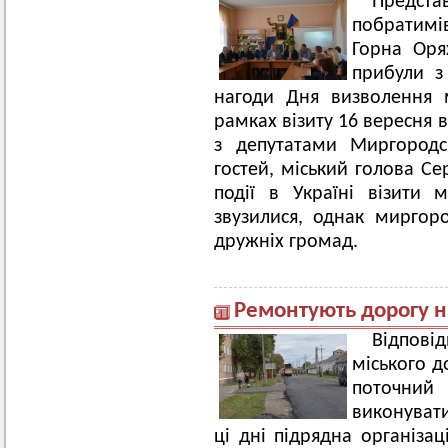
Предст
побратимі
Горна Орях
прибули з
нагоди Дня визволення 
рамках візиту 16 вересня в
з депутатами Миргородс
гостей, міський голова Се
події в Україні візити
звузилися, однак миргоро
дружніх громад.
Ремонтують дорогу н
Відпов
міського д
поточний
виконувати
ці дні підрядна організа