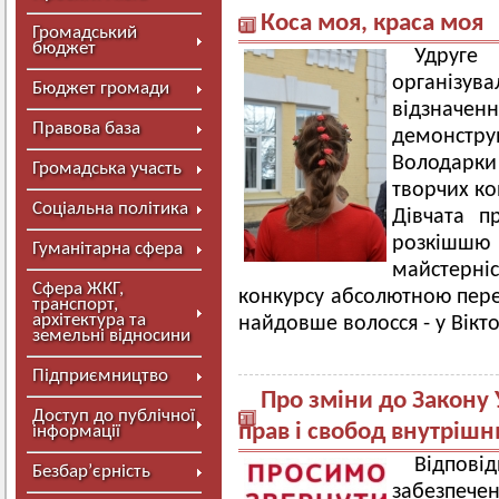
Коса моя, краса моя
Громадський
бюджет
Удруге
організу
Бюджет громади
відзначе
Правова база
демонструв
Володарки
Громадська участь
творчих ко
Соціальна політика
Дівчата п
розкішшю
Гуманітарна сфера
майстерн
Сфера ЖКГ,
конкурсу абсолютною пере
транспорт,
архітектура та
найдовше волосся - у Вікто
земельні відносини
Підприємництво
Про зміни до Закону
Доступ до публічної
прав і свобод внутріш
інформації
Відповід
Безбар’єрність
забезпеч