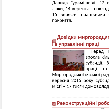
Давида Гурамішвілі. 13 в
люки, 14 вересня – поклад
16 вересня працівники 
покриття.
Довідки миргородцям
і в управлінні праці
Перед 
зросла кіл
субсидії.
праці та
Миргородської міської ра
вересня 2016 року субсид
місті – 17 тисяч домоволод
Реконструкційні робо