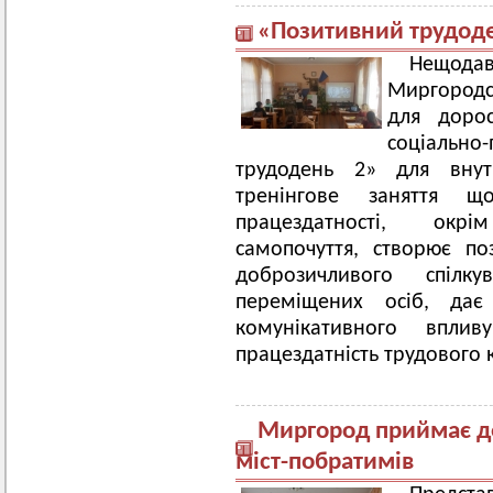
«Позитивний трудод
Нещод
Миргородс
для дорос
соціально-
трудодень 2» для внут
тренінгове заняття щ
працездатності, окр
самопочуття, створює по
доброзичливого спілк
переміщених осіб, дає
комунікативного впли
працездатність трудового 
Миргород приймає де
міст-побратимів