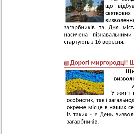
що відбув
святкових
визволен
загарбників та Дня міс
насичена пізнавальними
стартують з 16 вересня.
Дорогі миргородці! Ш
Щи
визвол
У житті 
особистих, так і загально
окреме місце в наших сер
із таких - є День визво
загарбників.