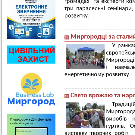
громадах" та експерти ко
три паралельні семінари,
розвитку.
Миргородці за стали
У рамка
європейсь
Миргороді
і навчаль
енергетичному розвитку.
Свято врожаю та нар
Традиці
Миргород
виробів н
гуртків. 
виставку творчих робіт