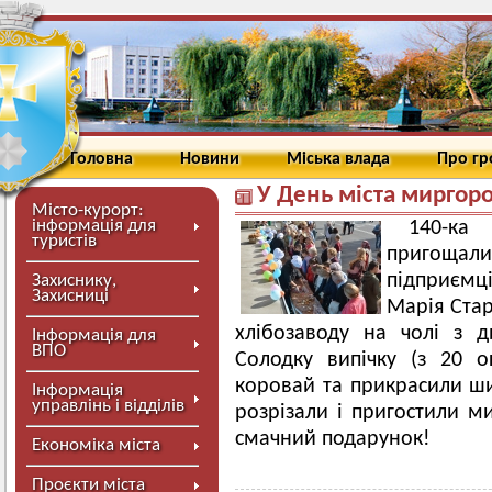
Головна
Новини
Міська влада
Про г
У День міста миргор
Місто-курорт:
інформація для
140-ка
туристів
пригощали
підприємц
Захиснику,
Захисниці
Марія Стар
хлібозаводу на чолі з 
Інформація для
ВПО
Солодку випічку (з 20 о
коровай та прикрасили ши
Інформація
управлінь і відділів
розрізали і пригостили м
смачний подарунок!
Економіка міста
Проєкти міста