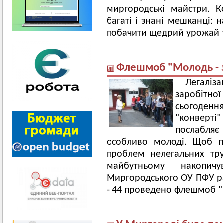
миргородські майстри. 
багаті і знані мешканці: 
побачити щедрий урожай т
Флешмоб "Молодь - з
Легалі
заробіт
сьогоден
"конверт
послабляє
особливо молоді. Щоб п
проблем нелегальних тр
майбутньому накопичу
Миргородського ОУ ПФУ р
- 44 проведено флешмоб "М