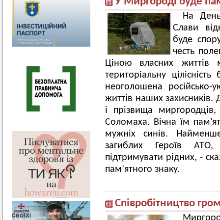
У Миргороді буде па
На День
Слави від
буде спор
честь поле
Ціною власних життів м
територіальну цілісність
неоголошена російсько-у
життів наших захисників. 
і прізвища миргородців,
Соломаха. Вічна їм пам'ят
мужніх синів. Наймен
загиблих Героїв АТО,
підтримувати рідних, - ск
пам’ятного знаку.
Співробітництво гро
Мирго