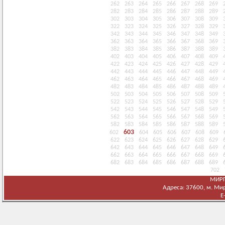
262
263
264
265
266
267
268
269
282
283
284
285
286
287
288
289
302
303
304
305
306
307
308
309
322
323
324
325
326
327
328
329
342
343
344
345
346
347
348
349
362
363
364
365
366
367
368
369
382
383
384
385
386
387
388
389
402
403
404
405
406
407
408
409
422
423
424
425
426
427
428
429
442
443
444
445
446
447
448
449
462
463
464
465
466
467
468
469
482
483
484
485
486
487
488
489
502
503
504
505
506
507
508
509
522
523
524
525
526
527
528
529
542
543
544
545
546
547
548
549
562
563
564
565
566
567
568
569
582
583
584
585
586
587
588
589
603
602
604
605
606
607
608
609
622
623
624
625
626
627
628
629
642
643
644
645
646
647
648
649
662
663
664
665
666
667
668
669
682
683
684
685
686
687
688
689
702
МИРГ
Адреса: 37600, м. Мирг
E