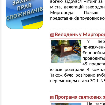
вогню відбувся мітинг за 
міста, делегацій закордон
Миргорода: Польщі, Л
представників трудових ко
Велодень у Миргоро
У перш
присвячен
Європейс
проводитьс
45 предста
класів розіграли 4 компл
Також було розіграно куб
переможцем стала ЗОШ №
Програма святкових 
На засі