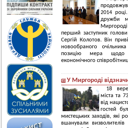
продовжув
2014 році
дружби м
Миргороді 
перший заступник голови
Сергій Колотов. Він прив
новообраного очільника
позицію мера щодо 
економічного співробітниц
У Миргороді відзнач
18 вере
міста та 
від нацист
гостей бул
мистецьких заходів, які р
вшанували визволителів 