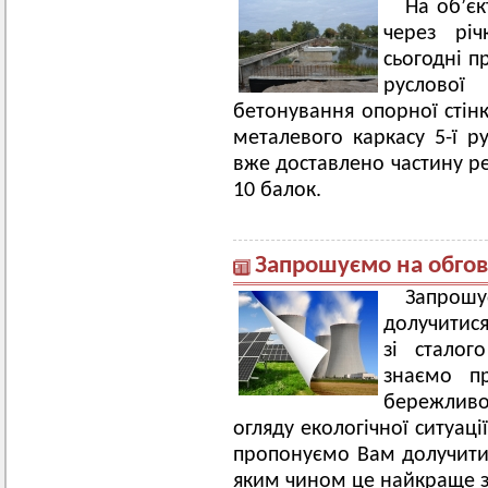
На об’єк
через рі
сьогодні п
руслово
бетонування опорної стін
металевого каркасу 5-ї р
вже доставлено частину р
10 балок.
Запрошуємо на обго
Запро
долучитися
зі сталог
знаємо пр
бережливо
огляду екологічної ситуації
пропонуємо Вам долучитис
яким чином це найкраще з