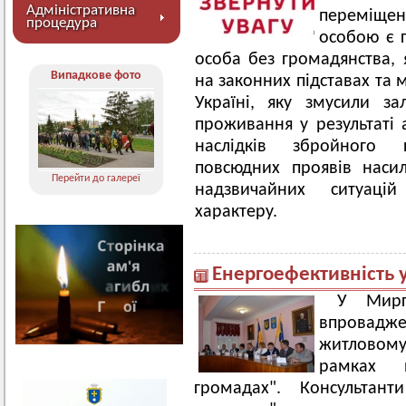
Адміністративна
переміщен
процедура
особою є 
особа без громадянства, 
Випадкове фото
на законних підставах та 
Україні, яку змусили з
проживання у результаті
наслідків збройного к
повсюдних проявів наси
Перейти до галереї
надзвичайних ситуаці
характеру.
Енергоефективність 
У Мирг
впровадже
житловом
рамках п
громадах". Конcультант