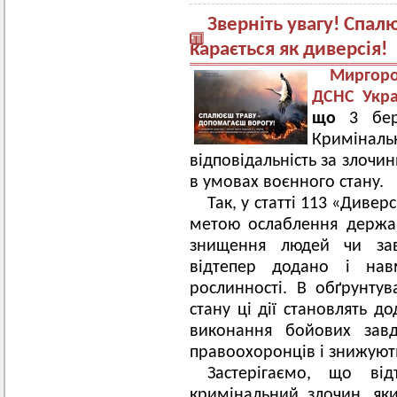
Зверніть увагу! Спал
карається як диверсія!
Миргор
ДСНС Укра
що
3 бе
Кримінальн
відповідальність за злочи
в умовах воєнного стану.
Так, у статті 113 «Дивер
метою ослаблення держа
знищення людей чи зав
відтепер додано і нав
рослинності. В обґрунтув
стану ці дії становлять д
виконання бойових завд
правоохоронців і знижують
Застерігаємо, що від
кримінальний злочин, як