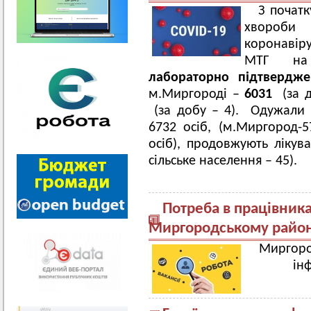
З початк
хвороби
коронавір
МТГ на 
лабораторно підтверд
м.Миргороді –
6031
(за д
(за добу – 4). Одужали в
6732 осіб, (м.Миргород-5
осіб), продовжують ліку
сільське населення – 45).
Потреба в працівника
Миргородському район
Миргород
ін