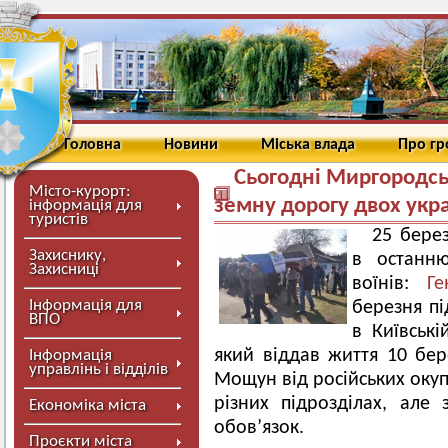
Головна
Новини
Міська влада
Про г
Сьогодні Миргородсь
Місто-курорт:
земну дорогу двох укра
інформація для
туристів
25 бере
Захиснику,
в останню
Захисниці
воїнів:
Ге
Інформація для
березня пі
ВПО
в Київські
який віддав життя 10 бе
Інформація
управлінь і відділів
Мощун від російських окуп
різних підрозділах, але 
Економіка міста
обов’язок.
Проєкти міста