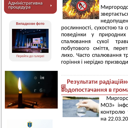
Інспе
Адміністративна
Миргоро
процедура
звертаєть
недопущ
Випадкове фото
рослинності, сухостою та 
поведінки у природних
спалювання сухої трави
побутового сміття, пере
лихо. Часто спалювання т
Перейти до галереї
горіння і нерідко призводи
Результати радіаційн
водопостачання в гром
Миргоро
МОЗ» інфо
контролю 
на 22.03.20