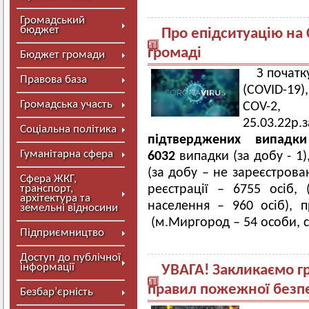
Громадський
бюджет
Про епідситуацію на
громаді
Бюджет громади
З початк
Правова база
(COVID-19)
Громадська участь
COV-2,
25.03.22р
Соціальна політика
підтверджених випадк
Гуманітарна сфера
6032
випадки (за добу - 1)
(за добу – не зареєстрова
Сфера ЖКГ,
транспорт,
реєстрації – 6755 осіб, 
архітектура та
населення – 960 осіб), 
земельні відносини
(м.Миргород – 54 особи, сі
Підприємництво
Доступ до публічної
інформації
УВАГА! Закликаємо г
правил пожежної безп
Безбар’єрність