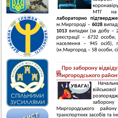
коронавір
МТГ на 2
лабораторно підтверд
м.Миргороді –
6028
випадк
1013
випадки (за добу – 
реєстрації – 6732 особи,
населення – 945 осіб),
(м.Миргород – 58 особи, сі
Про заборону відвіду
Миргородського район
Началь
військо
розпоряд
заборону
Миргородського район
транспортних засобів та ін