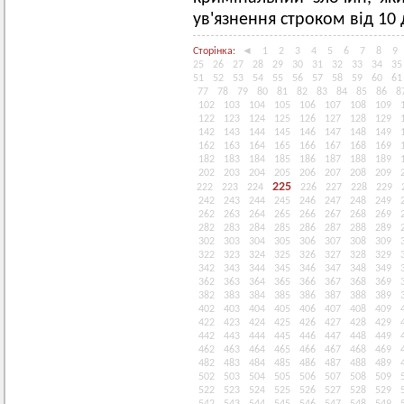
ув'язнення строком від 10 
Сторінка:
◄
1
2
3
4
5
6
7
8
9
25
26
27
28
29
30
31
32
33
34
35
51
52
53
54
55
56
57
58
59
60
61
77
78
79
80
81
82
83
84
85
86
8
102
103
104
105
106
107
108
109
122
123
124
125
126
127
128
129
142
143
144
145
146
147
148
149
162
163
164
165
166
167
168
169
182
183
184
185
186
187
188
189
202
203
204
205
206
207
208
209
225
222
223
224
226
227
228
229
242
243
244
245
246
247
248
249
262
263
264
265
266
267
268
269
282
283
284
285
286
287
288
289
302
303
304
305
306
307
308
309
322
323
324
325
326
327
328
329
342
343
344
345
346
347
348
349
362
363
364
365
366
367
368
369
382
383
384
385
386
387
388
389
402
403
404
405
406
407
408
409
422
423
424
425
426
427
428
429
442
443
444
445
446
447
448
449
462
463
464
465
466
467
468
469
482
483
484
485
486
487
488
489
502
503
504
505
506
507
508
509
522
523
524
525
526
527
528
529