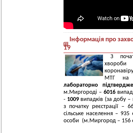
Інформація про захв
19
З поча
хвороби
коронавір
МТГ на 2
лабораторно підтверд
м.Миргороді –
6016
випадк
-
1009
випадків (за добу –
з початку реєстрації – 6
сільське населення – 935
особи (м.Миргород – 156 ос