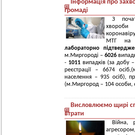
Інформація про захв
громаді
З поча
хвороби
коронавір
МТГ на 2
лабораторно підтверд
м.Миргороді –
6026
випадк
-
1011
випадків (за добу –
реєстрації – 6674 осіб,
населення – 935 осіб), 
(м.Миргород – 104 особи, с
Висловлюємо щирі сп
втрати
Війна, 
агресор