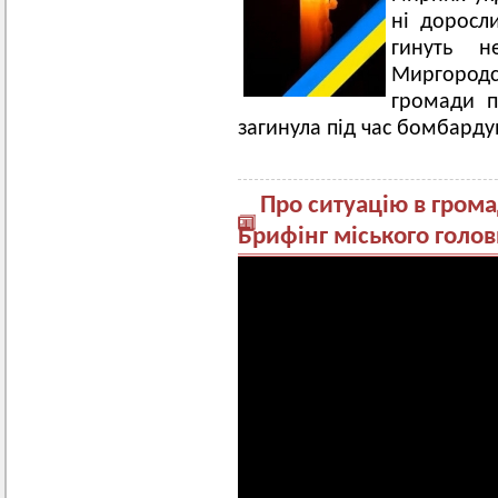
ні доросли
гинуть н
Миргород
громади п
загинула під час бомбарду
Про ситуацію в грома
Брифінг міського голо