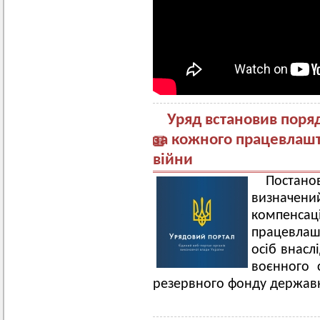
Уряд встановив поря
за кожного працевлашт
війни
Постано
визначен
компенса
працевлаш
осіб внасл
воєнного 
резервного фонду держав