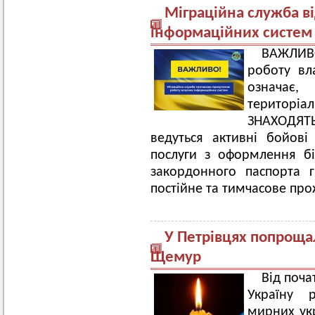
Міграційна служба в
інформаційних систем
ВАЖЛИВ
роботу вл
означає,
територ
ЗНАХОДЯТ
ведуться активні бойові 
послуги з оформлення бі
закордонного паспорта 
постійне та тимчасове пр
У Петрівцях попроща
Щемур
Від поч
Україну р
мирних укр