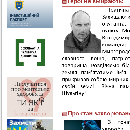
Герої не вмирають!
Трагічн
Захищаюч
окупанта,
пункту Мо
Володимир
команди
Миргоро
славного воїна, патріо
товариша. Розділяємо біл
земля пам’ятатиме ім’я
прикривав собою мирних ук
своїй землі! Вічна па
Шульгіну!
Про стан захворюван
З поча
хвороби