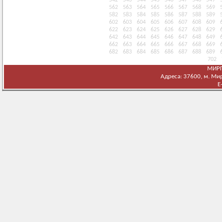
542
543
544
545
546
547
548
549
562
563
564
565
566
567
568
569
582
583
584
585
586
587
588
589
602
603
604
605
606
607
608
609
622
623
624
625
626
627
628
629
642
643
644
645
646
647
648
649
662
663
664
665
666
667
668
669
682
683
684
685
686
687
688
689
702
МИРГ
Адреса: 37600, м. Мирг
E