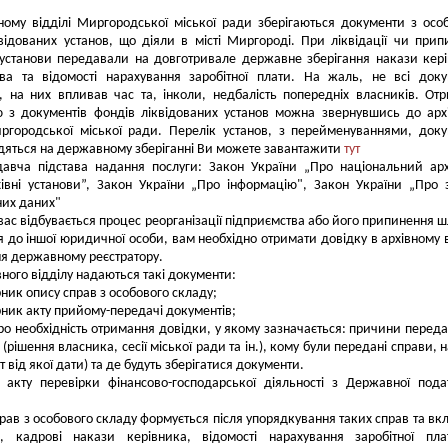
ному відділі Миргородської міської ради зберігаються документи з осо
відованих установ, що діяли в місті Миргороді. При ліквідації чи прип
 установи передавали на довготривале державне зберігання накази кер
тва та відомості нарахування заробітної плати. На жаль, не всі док
, на них впливав час та, інколи, недбалість попередніх власників. От
ю з документів фондів ліквідованих установ можна звернувшись до арх
иргородської міської ради. Перелік установ, з перейменуваннями, док
дяться на державному зберіганні Ви можете завантажити
тут
давча підстава надання послуги: Закон України „Про національний ар
івні установи”, Закон України „Про інформацію", Закон України „Про 
них даних"
вас відбувається процес реорганізації підприємства або його припинення 
 до іншої юридичної особи, вам необхідно отримати довідку в архівному в
я державному реєстратору.
вного відділу надаються такі документи:
рник опису справ з особового складу;
рник акту прийому-передачі документів;
про необхідність отримання довідки, у якому зазначається: причини перед
(рішення власника, сесії міської ради та ін.), кому були передані справи, н
кт від якої дати) та де будуть зберігатися документи.
 акту перевірки фінансово-господарської діяльності з Державної пода
рав з особового складу формується після упорядкування таких справ та вк
е, кадрові накази керівника, відомості нарахування заробітної пл