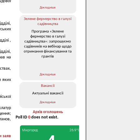
удової
Докладніше
Зелене фермерство в галузі
дділі,
садівництва
тських
Програма «Зелене
фермерство в галузі
ділі ,
садівництва»: запрошуємо
садівників на вебінар щодо
отримання фінансування та
дділі,
грантів
рав на
ствах,
Докладніше
и яких
Вакансії
Актуальні вакансії
іської
Докладніше
клатур
Архів оголошень
щення;
Poll ID
0
does not exist.
танов,
и заяв