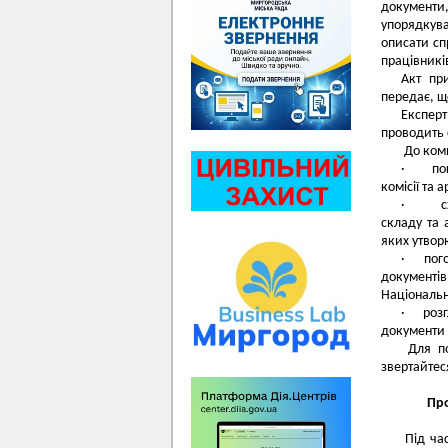
документи
упорядкув
описати сп
працівників
Акт пр
передає, щ
Експерт
проводить с
До комп
· погод
комісії та 
· схвал
складу та 
яких утвор
· погод
документі
Національн
· розгл
документи 
Для под
звертайтес
Про
Під час