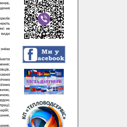
минув,
ищення
ерелік
 мають
які не
 види
 зміни
йняття
нення;
овців,
жавної
фічних
різних
жкими,
иною,
ордон;
праці;
варій;
вання,
вання,