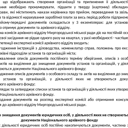
, що відображають створення організації та припинення її діяльност
ання необхідно пронумерувати, підшити у тверду (картонну) обклади
рави, які міститимуть накази керівника про прийом, переведення та звіл
 та відомості нарахування заробітної плати за весь період роботи підприєм
ийому-передачі документів складається у 3 екземплярах: для устано
о отримує документи та архівного відділу.
на комісія архівного відділу Миргородської міської ради діє на постійній осн
вої засідання не рідше одного разу на квартал, у разі необхідності - частіше
етенції експертної комісії архівного відділу входить:
ження інструкцій з діловодства, номенклатур справ, положень про екс
архівні підрозділи установ та організацій міста;
ення описів документів постійного терміну зберігання, описів з осо
актів на виділення до знищення документів установ та організацій, у діял
юються документи Національного архівного фонду;
ження описів документів з особового складу та актів на виділення до зн
в установ та організацій, у діяльності яких не утворюються доку
ого архівного фонду;
ядає та затверджує списки установ та організацій у діяльності яких утвор
Національного архівного фонду.
ання документів на розгляд експертної комісії або отримання консул
я до архівного відділу Миргородської міської ради.
 знищення документів юридичних осіб, у діяльності яких не створюють
документи Національного архівного фонду
 діяльності юридичних осіб постійно накопичуються документи, частина 