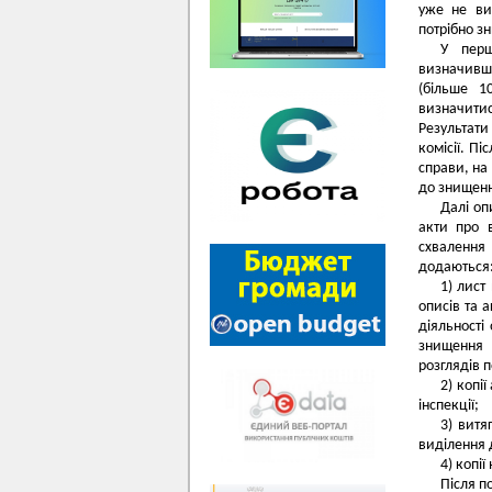
уже не ви
потрібно з
У перш
визначивш
(більше 1
визначити
Результат
комісії. П
справи, на
до знищенн
Далі оп
акти про 
схвалення
додаються
1) лист
описів та 
діяльності
знищення 
розглядів 
2) копі
інспекції;
3) витя
виділення 
4) копії
Після п