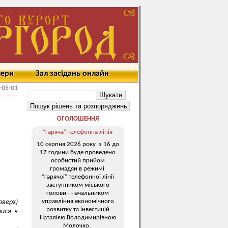
мери
Зал засідань онлайн
-05-01
ОГОЛОШЕННЯ
“Гаряча” телефонна лінія
10 серпня 2026 року з 16 до
17 години буде проведено
особистий прийом
громадян в режимі
“гарячої” телефонної лінії
заступником міського
голови - начальником
управління економічного
оверх)
розвитку та інвестицій
тися в
Наталією Володимирівною
Молочко.