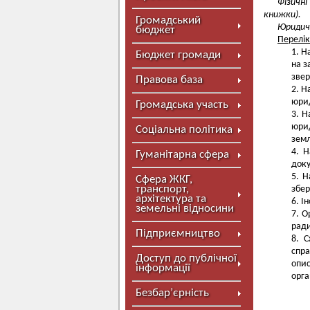
Фізичн
книжки).
Громадський
Юридичн
бюджет
Перелік
На
Бюджет громади
на з
звер
Правова база
На
юрид
Громадська участь
На
юри
Соціальна політика
земл
Н
Гуманітарна сфера
доку
Н
Сфера ЖКГ,
транспорт,
збер
архітектура та
Ін
земельні відносини
Ор
рад
Підприємництво
С
спра
Доступ до публічної
опис
інформації
орга
Безбар’єрність