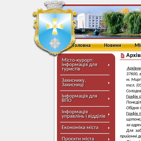
Головна
Новини
Мі
Архів
Місто-курорт:
інформація для
Архівни
туристів
37600, в
м. Мирг
Захиснику,
Захисниці
тел. (0
Солодов
Інформація для
Графік 
ВПО
Понеділ
Обідня 
Інформація
Графік 
управлінь і відділів
щопонед
за адре
Економіка міста
Для за
прийомні дн
Проєкти міста