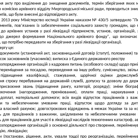
ня акту про виділення до знищення документів, термін зберігання яких 
 комісією архівного відділу Миргородської міської ради, проводиться зн
тів, що були внесені до відповідного акту.
 2013 року Міністерство юстиції України наказом № 430/5 затвердило "П
ментів, пов’язаних із забезпеченням соціального захисту громадян, що
до архівних установ у разі ліквідації підприємств, установ, організацій, 
до джерел формування Національного архівного фонду", що визначає
 що потрібно передавати на зберігання у разі ліквідації організації.
ргу це:
і документи (установчий акт, засновницький договір (статут), положення) та
исок засновників (учасників); виписка з Єдиного державного реєстру
розпорядження організацій з кадрових питань (особового складу) щодо при
 переміщення за посадою, переведення на іншу роботу, сумісництво, звіль
, підвищення кваліфікації, стажування, щорічної оцінки держслужб
я строку перебування на державній службі, допуску та дозволу до дер
присвоєння звань (підвищення рангу, категорії, розряду); зміни біогра
охочення (нагородження, преміювання), оплати праці, нарахування 
доплат, матеріальної допомоги; всіх видів відпусток працівників з ва
и та небезпечними умовами праці, відпусток щодо догляду за дит
за власний рахунок; довгострокових відряджень в межах України та за к
ь для працівників з важкими, шкідливими та небезпечними умовами 
для працівників для участі в ліквідації наслідків техногенних катастроф, а
розпорядження організацій з основної діяльності про створення, переймену
цію, ліквідацію;
и (постанови, рішення, акти, ухвали тощо) про реорганізацію, переймену