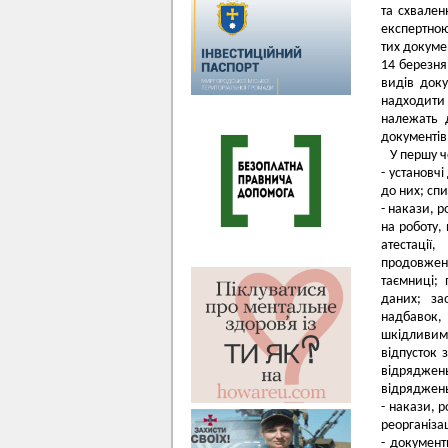
та схвален
експертною
тих докумен
14 березня
видів доку
надходити 
належать 
документів,
У першу че
- установч
до них; сп
- накази, 
на роботу,
атестації
продовженн
таємниці; 
даних; за
надбавок, 
шкідливим
відпусток 
відряджен
відряджень 
- накази, 
реорганіза
- документ