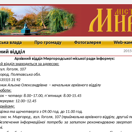
ська влада
Про громаду
Фотогалерея
Web-ка
2015
ний відділ
Архівний відділ Миргородської міської ради інформує:
й відділ знаходиться за адресою:
ул. Гоголя, 107
ород, Полтавська обл.
5355)5 31 92
ник Альона Олександрівна – начальник архівного відділу
роботи:
ок – четвер: 8.00–17.00, п’ятниця: 8.00-15.45
перерва: 12.00–12.45
прийому:
ілка та щочетверга з 09.00 год. до 11.00 год.
сою: м. Миргород , вул. Гоголя, 107 (приймальна архівного відділу, другий п
безпечення інформаційної потреби за запитом рекомендовано зверта
і.