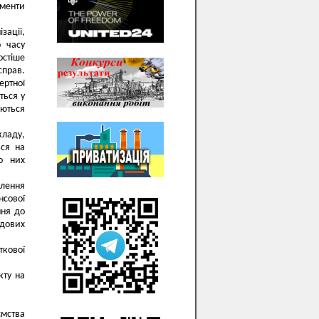
ументи
зації,
о часу
стіше
прав.
ертної
ться у
яються
кладу,
ься на
До них
алення
нсової
ння до
удових
ткової
кту на
ємства