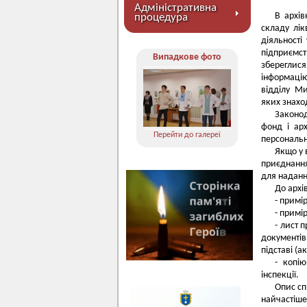
Адміністративна
В архів
процедура
складу лік
діяльності
підприємс
Випадкове фото
збереглися
інформаці
відділу М
яких знахо
Законо
фонд і арх
Перейти до галереї
персональ
Якщо у 
приєднання
для наданн
До архі
- примі
- примі
- лист 
документів 
підставі (а
- копію
інспекції.
Опис сп
найчастіш