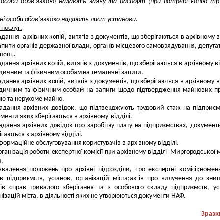
і особи обов'язково надають заяву та паспорт (при потребі копію тр
і особи обов'язково надають лист установи.
 послуг:
дання архівних копій, витягів з документів, що зберігаються в архівному ві
апити органів державної влади, органів місцевого самоврядування, депута
нень.
дання архівних копій, витягів з документів, що зберігаються в архівному від
ичним та фізичним особам на тематичні запити.
дання архівних копій, витягів з документів, що зберігаються в архівному ві
дичним та фізичним особам на запити щодо підтвердження майнових п
ю та нерухоме майно.
адання архівних довідок, що підтверджують трудовий стаж на підприєм
менти яких зберігаються в архівному відділі.
адання архівних довідок про заробітну плату на підприємствах, документ
ігаються в архівному відділі.
формаційне обслуговування користувачів в архівному відділі.
ганізація роботи експертної комісії при архівному відділі Миргородської м
и.
хвалення положень про архівні підрозділи, про експертні комісії;номен
в підприємств, установ, організацій міста;актів про вилучення до зни
ів справ тривалого зберігання та з особового складу підприємств, ус
нізацій міста, в діяльності яких не утворюються документи НАФ.
Зразк