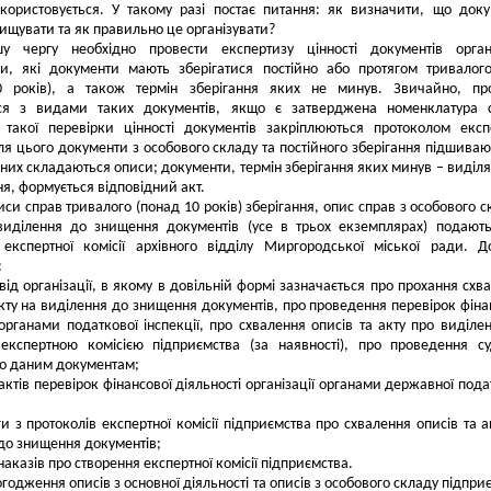
користовується. У такому разі постає питання: як визначити, що док
нищувати та як правильно це організувати?
у чергу необхідно провести експертизу цінності документів органі
и, які документи мають зберігатися постійно або протягом тривалог
0 років), а також термін зберігання яких не минув. Звичайно, про
ся з видами таких документів, якщо є затверджена номенклатура с
и такої перевірки цінності документів закріплюються протоколом експ
ісля цього документи з особового складу та постійного зберігання підшиваю
 них складаються описи; документи, термін зберігання яких минув – виділ
я, формується відповідний акт.
иси справ тривалого (понад 10 років) зберігання, опис справ з особового с
виділення до знищення документів (усе в трьох екземплярах) подают
 експертної комісії архівного відділу Миргородської міської ради. 
:
 від організації, в якому в довільній формі зазначається про прохання схв
акту на виділення до знищення документів, про проведення перевірок фіна
 органами податкової інспекції, про схвалення описів та акту про виділе
експертною комісією підприємства (за наявності), про проведення с
по даним документам;
ї актів перевірок фінансової діяльності організації органами державної пода
ги з протоколів експертної комісії підприємства про схвалення описів та а
до знищення документів;
 наказів про створення експертної комісії підприємства.
огодження описів з основної діяльності та описів з особового складу підпри