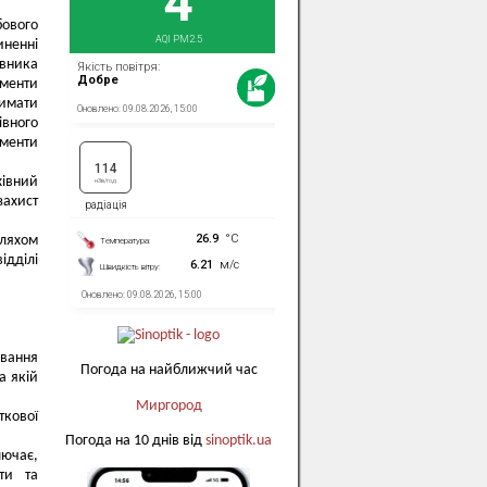
бового
иненні
івника
ументи
римати
івного
ументи
хівний
захист
шляхом
ідділі
авання
Погода на найближчий час
а якій
Миргород
ткової
Погода на 10 днів від
sinoptik.ua
лючає,
ати та