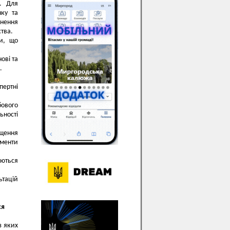
і. Для
нку та
ьнення
ства.
ви, що
ові та
.
пертні
бового
ьності
ищення
менти
юються
ьтацій
ся
з яких