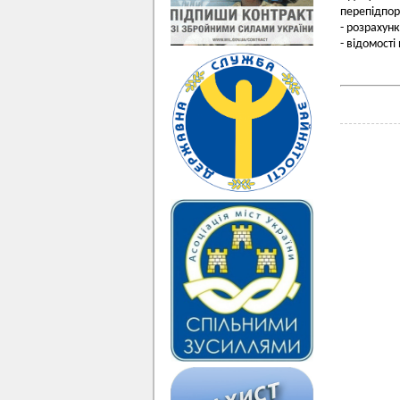
перепідпор
- розрахунк
- відомості