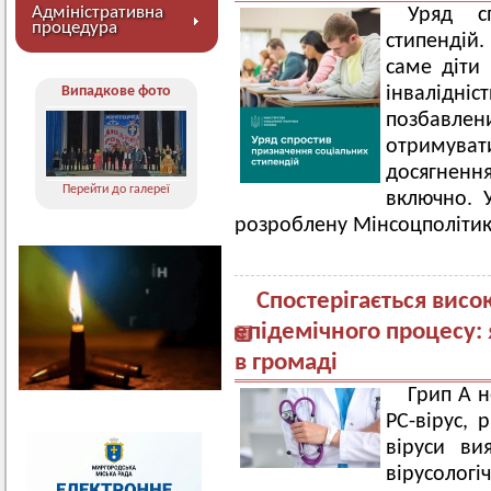
Адміністративна
Уряд с
процедура
стипендій. 
саме діти 
Випадкове фото
інвалідн
позбавле
отримува
досягненн
Перейти до галереї
включно. У
розроблену Мінсоцполіти
Спостерігається висо
епідемічного процесу: 
в громаді
Грип А н
РС-вірус, 
віруси ви
вірусолог