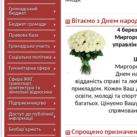
місця:
Громадський
бюджет
Вітаємо з Днем наро
Бюджет громади
4 бере
Правова база
Миргоро
управлін
Громадська участь
Соціальна політика
Ш
Миргоро
Гуманітарна сфера
Днем на
Сфера ЖКГ,
відданість справі та л
транспорт,
архітектура та
прикладом. Кожен Ваш д
земельні відносини
освіти, молоді та спор
Підприємництво
багатьох. Цінуємо Вашу
спрямован
Доступ до публічної
інформації
Безбар’єрність
Спрощено призначен