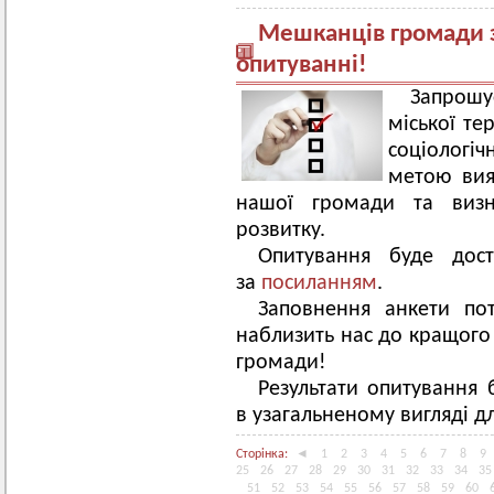
Мешканців громади з
опитуванні!
Запрош
міської те
соціологіч
метою вия
нашої громади та визн
розвитку.
Опитування буде дос
за
посиланням
.
Заповнення анкети по
наблизить нас до кращого
громади!
Результати опитування 
в узагальненому вигляді 
Сторінка:
◄
1
2
3
4
5
6
7
8
9
25
26
27
28
29
30
31
32
33
34
35
51
52
53
54
55
56
57
58
59
60