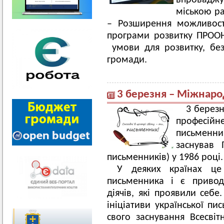
впровадж
міською р
– Розширення можливост
програми розвитку ПРООН
умови для розвитку, безп
громади.
3 березня – Міжнар
3 березн
професій
письменник
заснував 
письменників) у 1986 році.
У деяких країнах це
письменника і є привод
діячів, які проявили себе
ініціативи української п
свого заснування Всесві