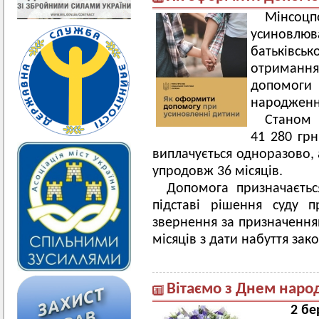
Мінсоц
усиновлюва
батьківсь
отримання
допомоги 
народженн
Станом 
41 280 грн
виплачується одноразово,
упродовж 36 місяців.
Допомога призначаєть
підставі рішення суду 
звернення за призначення
місяців з дати набуття зак
Вітаємо з Днем наро
2 бе