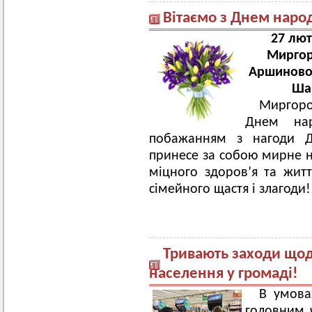
Вітаємо з Днем наро
27 лют
Миргор
Аршинової
Ша
Миргород
Днем на
побажанням з нагоди Д
принесе за собою мирне н
міцного здоров’я та житт
сімейного щастя і злагоди!
Тривають заходи щодо
населення у громаді!
В умова
головним 