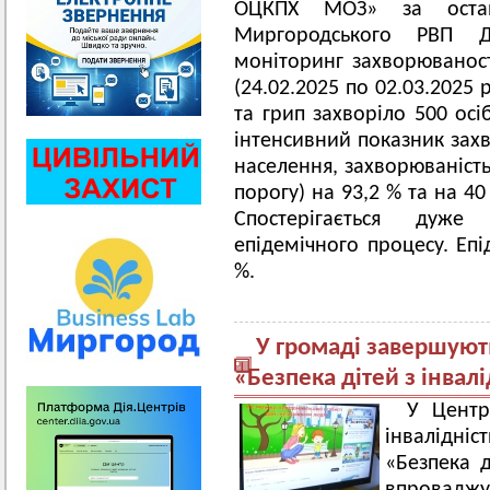
ОЦКПХ МОЗ» за остан
Миргородського РВП 
моніторинг захворюваност
(24.02.2025 по 02.03.2025 р
та грип захворіло 500 осі
інтенсивний показник захв
населення, захворюваність
порогу) на 93,2 % та на 4
Спостерігається дуже
епідемічного процесу. Еп
%.
У громаді завершують
«Безпека дітей з інвал
У Центр
інвалідніс
«Безпека д