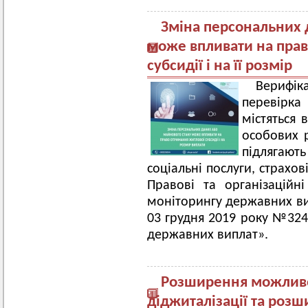
Зміна персональних 
може впливати на пра
субсидії і на її розмір
Верифі
перевірка
містяться 
особових р
підлягают
соціальні послуги, страхові
Правові та організаційні
моніторингу державних ви
03 грудня 2019 року №324
державних виплат».
Розширення можливо
діджиталізації та роз