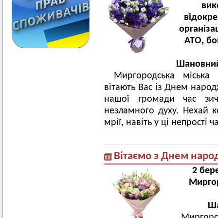
вик
відокре
організац
АТО, бо
Шановний
Миргородська міська
вітають Вас із Днем народ
нашої громади час зич
незламного духу. Нехай к
мрії, навіть у ці непрості 
Вітаємо з Днем наро
2 бер
Миргор
Ша
Миргород