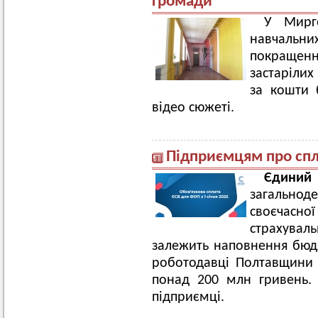
громади
У Мирг
навчальни
покращенн
застарілих
за кошти 
відео сюжеті.
Підприємцям про спл
Єдиний 
загальноде
своєчас
страхувал
залежить наповнення бюдж
роботодавці Полтавщини 
понад 200 млн гривень. 
підприємці.