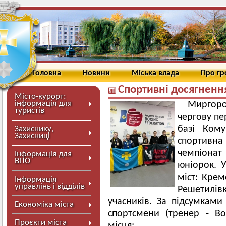
Головна
Новини
Міська влада
Про г
Спортивні досягненн
Місто-курорт:
інформація для
Миргор
туристів
чергову пе
базі Кому
Захиснику,
Захисниці
спортивна 
чемпіонат
Інформація для
ВПО
юніорок. У
міст: Крем
Інформація
управлінь і відділів
Решетилів
учасників. За підсумками
Економіка міста
спортсмени (тренер - Во
Проєкти міста