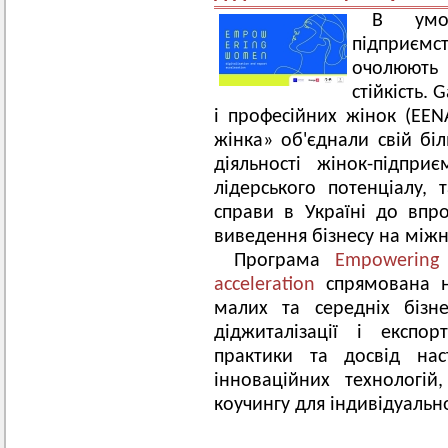
В умов
підприєм
очолюють 
стійкість. 
і професійних жінок (EEN
жінка» об'єднали свій бі
діяльності жінок-підприє
лідерського потенціалу,
справи в Україні до впр
виведення бізнесу на між
Програма
Empowering 
acceleration
спрямована н
малих та середніх бізн
діджиталізації і експо
практики та досвід нас
інноваційних технологі
коучингу для індивідуально