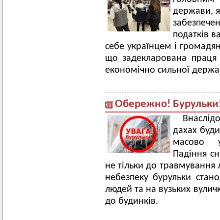
держави, я
забезпече
податків в
себе українцем і громадя
що задекларована праця 
економічно сильної держа
Обережно! Бурульки
Внаслі
дахах буди
масово у
Падіння сн
не тільки до травмування 
небезпеку бурульки стано
людей та на вузьких вулич
до будинків.