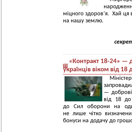
народжен
міцного здоров’я. Хай ця
на нашу землю.
секрет
«Контракт 18-24» — д
українців віком від 18 
Міністе
запровад
— добровіл
від 18 до
до Сил оборони на оди
не лише чітко визначени
бонуси на додачу до грош