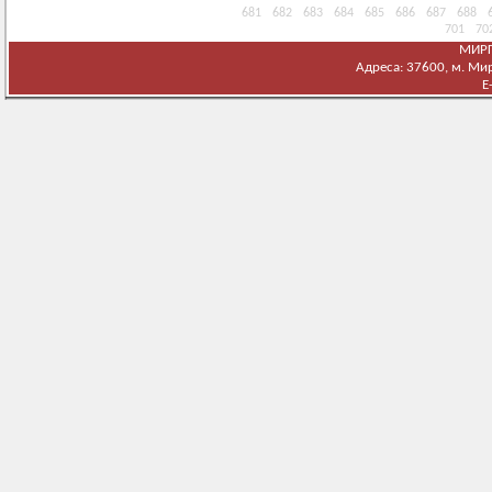
681
682
683
684
685
686
687
688
701
70
МИРГ
Адреса: 37600, м. Мирг
E