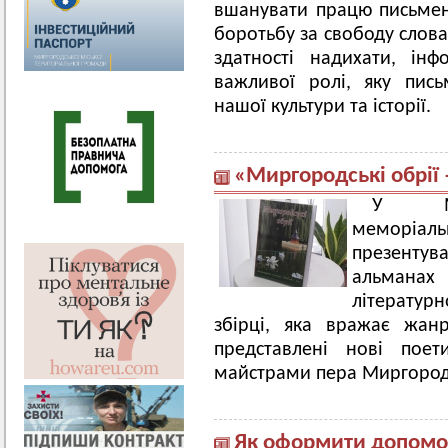
вшанувати працю письменни
боротьбу за свободу слова
здатності надихати, ін
важливої ролі, яку пис
нашої культури та історії.
«Миргородські обрії 
У Мир
меморіал
презент
альманах
літерату
збірці, яка вражає жан
представлені нові поет
майстрами пера Миргород
Як оформити допомо