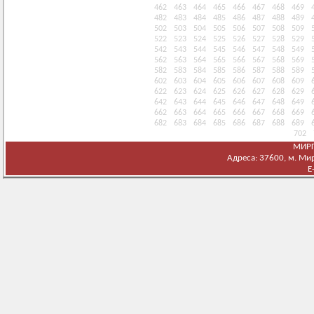
462
463
464
465
466
467
468
469
482
483
484
485
486
487
488
489
502
503
504
505
506
507
508
509
522
523
524
525
526
527
528
529
542
543
544
545
546
547
548
549
562
563
564
565
566
567
568
569
582
583
584
585
586
587
588
589
602
603
604
605
606
607
608
609
622
623
624
625
626
627
628
629
642
643
644
645
646
647
648
649
662
663
664
665
666
667
668
669
682
683
684
685
686
687
688
689
702
МИРГ
Адреса: 37600, м. Мирг
E