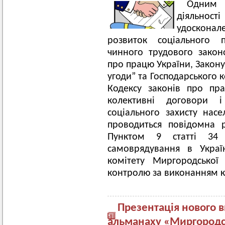
Одним 
діяльнос
удосконал
розвиток соціального п
чинного трудового закон
про працю України, Закону
угоди” та Господарського 
Кодексу законів про пр
колективні договори 
соціального захисту нас
проводиться повідомна р
Пунктом 9 статті 34
самоврядування в Украї
комітету Миргородської
контролю за виконанням ко
Презентація нового в
альманаху «Миргородсь