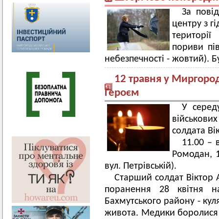
За пові
центру з г
території
пориви пів
небезпечності - жовтий). 
12 травня у Миргоро
Героєм
У серед
військови
солдата Ві
11.00 – 
Ромодан, 
вул. Петрівській).
Старший солдат Віктор 
поранення 28 квітня н
Бахмутського району - кул
живота. Медики боролися 