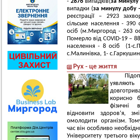
-
2
876
випадків(
за минулу
випадки (
за минулу добу 
реєстрації – 2923 захв
сільське населення - 390
осіб (м.Миргород - 263 ос
Померло від COVID-19 – 88 
населення - 8 осіб (1-с.Пе
с.Малинівка, 1- с.Гаркушинц
Рух - це життя
Підо
уявляют
довготрива
корисно б
фізичні 
відновити здоров’я, зм
омолодити організм. Тому
час він особливо необхідн
Університету третього вік