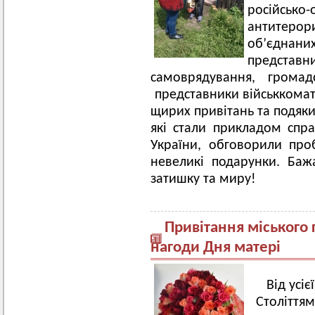
російсько
антитеро
об’єднани
предст
самоврядування, громад
представники військкоматі
щирих привітань та подяки
які стали прикладом спр
України, обговорили про
невеликі подарунки. Баж
затишку та миру!
Привітання міського 
нагоди Дня матері
Від усі
Століттям