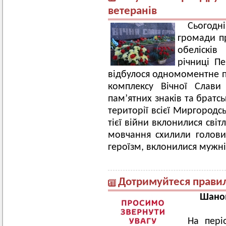
ветеранів
Сьогодн
громади пр
обелісків
річниці П
відбулося одномоментне п
комплексу Вічної Слави
пам’ятних знаків та братс
території всієї Миргородс
тієї війни вклонилися світл
мовчання схилили голови
героїзм, вклонилися мужн
Дотримуйтеся правил
Шанов
На пері