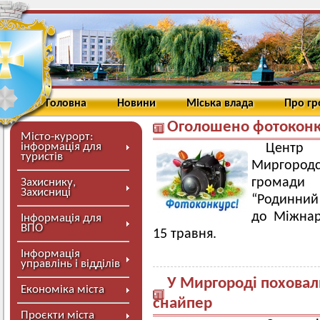
Головна
Новини
Міська влада
Про г
Оголошено фотоконк
Місто-курорт:
інформація для
Центр
туристів
Миргородсь
громади 
Захиснику,
Захисниці
“Родинний
до Міжнаро
Інформація для
ВПО
15 травня.
Інформація
управлінь і відділів
У Миргороді поховали
Економіка міста
снайпер
Проєкти міста