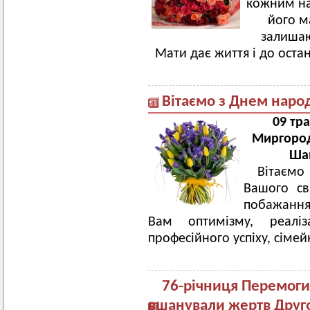
кожним нав
його м
залишаю
Мати дає життя і до остан
Вітаємо з Днем наро
09 тр
Миргород
Ша
Вітаємо
Вашого св
побажання
Вам оптимізму, реаліз
професійного успіху, сіме
76-річниця Перемоги
вшанували жертв Другої