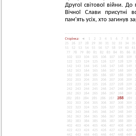
Другої світової війни. Д
Вічної Слави присутні в
пам'ять усіх, хто загинув з
Сторінка:
◄
1
2
3
4
5
6
7
8
9
25
26
27
28
29
30
31
32
33
34
35
51
52
53
54
55
56
57
58
59
60
61
77
78
79
80
81
82
83
84
85
86
8
102
103
104
105
106
107
108
109
122
123
124
125
126
127
128
129
142
143
144
145
146
147
148
149
162
163
164
165
166
167
168
169
182
183
184
185
186
187
188
189
202
203
204
205
206
207
208
209
222
223
224
225
226
227
228
229
242
243
244
245
246
247
248
249
262
263
264
265
266
267
268
269
288
282
283
284
285
286
287
289
302
303
304
305
306
307
308
309
322
323
324
325
326
327
328
329
342
343
344
345
346
347
348
349
362
363
364
365
366
367
368
369
382
383
384
385
386
387
388
389
402
403
404
405
406
407
408
409
422
423
424
425
426
427
428
429
442
443
444
445
446
447
448
449