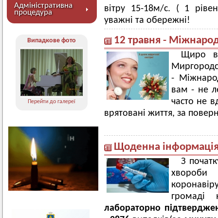
Адміністративна
вітру 15-18м/с. ( 1 ріве
процедура
уважні та обережні!
12 травня - Міжнаро
Випадкове фото
Щиро ві
Миргородс
- Міжнаро
вам - не л
часто не в
Перейти до галереї
врятовані життя, за повер
Щоденна інформація 
З початк
хвороби
коронавір
громаді н
лабораторно підтвердже