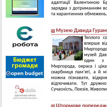
адаптації Валентиною Б
зарядка з дотриманням вс
та карантинних обмежень
Музею Давида Гурамі
Теплого с
вперше від
Миргород
музей Дав
один з 
Миргорода, окраса і ціка
скарбниця пам’яті, а й мі
можна пізнавати, відкрив
відпочивати. Тут дружно
Сучасність, Поезія, Живопи
Штормове попередж