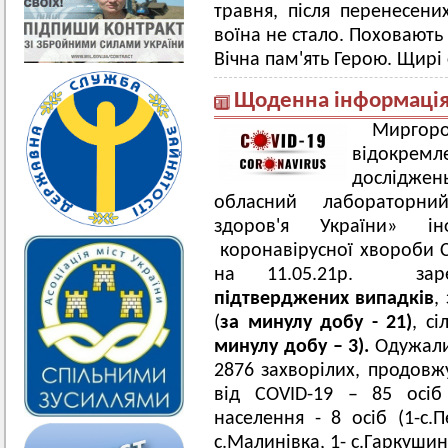
травня, після перенесени
воїна не стало. Поховають
Вічна пам'ять Герою. Щирі 
Щоденна інформація 
Мирго
відокрем
досліджен
обласний лабораторни
здоров'я України» інф
коронавірусної хвороби 
на 11.05.21р. зар
підтверджених випадків
,
(
за минулу добу -
21)
, с
минулу добу –
3).
Одужали 
2876 захворілих, продовж
від COVID-19 – 85 осіб
населення - 8 осіб (1-с.Пе
с.Малинівка, 1- с.Гаркушинц