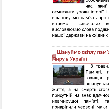
особливим
час, яки
осмислити уроки історії і
вшановуємо пам’ять про 
вітаємо сивочолих ве
висловлюємо слова подяки 
нашої держави на східни
Шануймо світлу пам’я
миру в Україні
8 травн
Пам’яті,
захищає 
вшанували 
життя, а на смерть сто
присутній на знак вдячно
невмирущої пам’яті; т
прикріпили червоні маки 