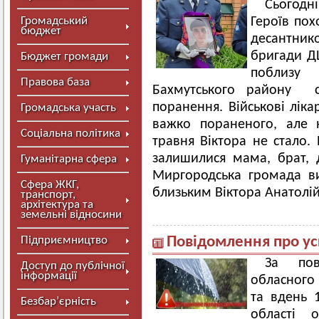
Сьогодн
Громадський
Героїв пох
бюджет
десантни
бригади ДШ
Бюджет громади
поблизу
Правова база
Бахмутського району с
поранення. Військові ліка
Громадська участь
важко пораненого, але 
Соціальна політика
травня Віктора не стало
залишилися мама, брат, 
Гуманітарна сфера
Миргородська громада ви
Сфера ЖКГ,
близьким Віктора Анатолій
транспорт,
архітектура та
земельні відносини
Підприємництво
Повідомлення про у
За пов
Доступ до публічної
інформації
обласного 
та вдень 1
Безбар’єрність
області оч