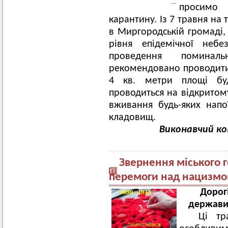
просимо
карантину. Із 7 травня на 
в Миргородській громаді, 
рівня епідемічної неб
проведення поминаль
рекомендовано проводити з
4 кв. метри площі буд
проводиться на відкритому
вживання будь-яких напо
кладовищ.
Виконавчий ко
Звернення міського 
перемоги над нацизмом 
Дорог
держави
Ці тра