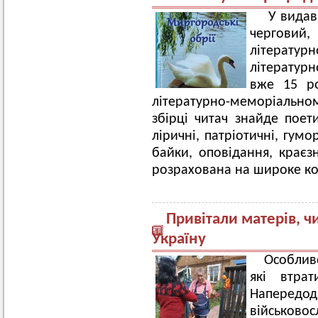
У видав
чергови
літературн
літературн
вже 15 р
літературно-меморіальн
збірці читач знайде поети
ліричні, патріотичні, гумо
байки, оповідання, краєзн
розрахована на широке ко
Привітали матерів, ч
Україну
Особливо
які втра
Наперед
військово