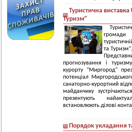
Туристична виставка 
Туризм"
Турист
громади 
туристичні
та Туризм"
Предста
прогнозування і туризм
курорту "Миргород" през
потенціал Миргородського
санаторно-курортний відп
майданчику зустрічаються
презентують найактуа
встановлюють ділові конта
Порядок укладання та