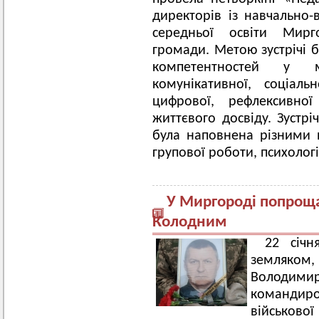
директорів із навчально-
середньої освіти Мирго
громади. Метою зустрічі 
компетентностей у м
комунікативної, соціаль
цифрової, рефлексивно
життєвого досвіду. Зустрі
була наповнена різними
групової роботи, психоло
У Миргороді попрощ
Колодним
22 січ
земляком,
Володими
команди
військово