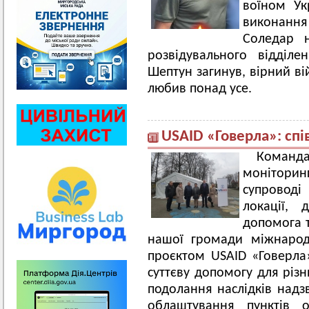
воїном Ук
виконанн
Соледар 
розвідувального відділ
Шептун загинув, вірний вій
любив понад усе.
USAID «Говерла»: спі
Команда
моніторинг
супроводі
локації, 
допомога 
нашої громади міжнарод
проєктом USAID «Говерл
суттєву допомогу для різн
подолання наслідків надз
облаштування пунктів о