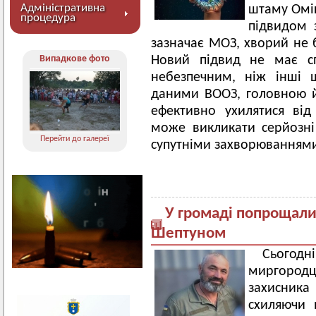
Адміністративна
штаму Омі
процедура
підвидом з
зазначає МОЗ, хворий не 
Випадкове фото
Новий підвид не має сп
небезпечним, ніж інші 
даними ВООЗ, головною йо
ефективно ухилятися від
може викликати серйозні
Перейти до галереї
супутніми захворюванням
У громаді попрощали
Шептуном
Сьогод
миргородц
захисника
схиляючи 