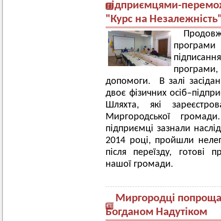
підприємцями-перемож
"Курс на Незалежність
Продов
програми
підписан
програми, 
допомоги. В залі засідан
двоє фізичних осіб–підпр
Шляхта, які зареєстро
Миргородської громади
підприємці зазнали наслід
2014 році, пройшли неле
після переїзду, готові
нашої громади.
Миргородці попрощал
Богданом Надутіком