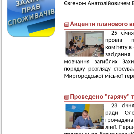
Євгеном Анатолійовичем 
Акценти планового 
25 січн
провів п
комітету в
засіданн
мовчання загиблих Захи
порядку розгляду стосув
Миргородської міської тер
Проведено "гарячу" 
23 січн
ради Оле
громадяна
лінії. Пер