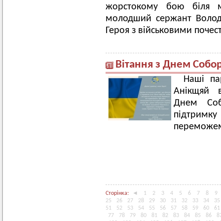
жорстокому бою біля м
молодший сержант Волод
Героя з військовими почес
Вітання з Днем Собор
Наші па
Анікщяй 
Днем Соб
підтримку 
переможе
Сторінка:
◄
1
2
3
4
5
6
7
8
9
25
26
27
28
29
30
31
32
33
34
35
51
52
53
54
55
56
57
58
59
60
61
77
78
79
80
81
82
83
84
85
86
8