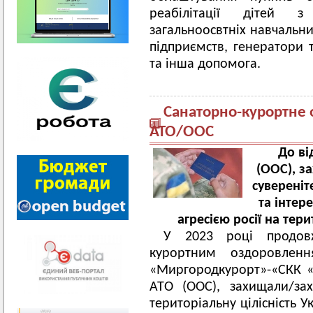
реабілітації дітей з
загальноосвтніх навчальни
підприємств, генератори т
та інша допомога.
Санаторно-курортне 
АТО/ООС
До ві
(ООС), з
сувереніт
та інтер
агресією росії на терит
У 2023 році продовж
курортним оздоровлен
«Миргородкурорт»-«СКК «М
АТО (ООС), захищали/зах
територіальну цілісність У