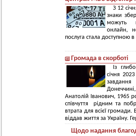
З 12 січ
знаки збер
можуть п
онлайн, н
послуга стала доступною в
Громада в скорботі
Із глиб
січня 202
завдання
Донеччин
Анатолій Іванович, 1965 
співчуття рідним та поб
втрата для всієї громади.
віддав життя за Україну. Г
Щодо надання благо