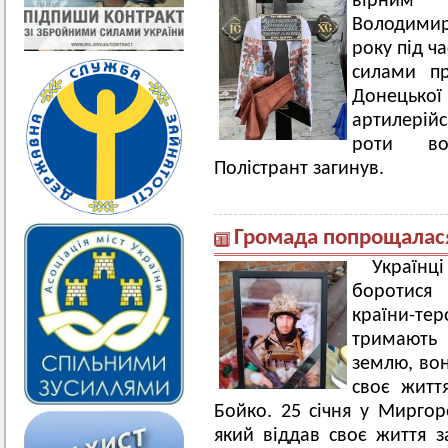
вірним 
Володимир
року під ч
силами пр
Донецької
артилерійс
роти во
Полістрант загинув.
Громада попрощалася
Українц
боротися
країни-тер
тримають
землю, вон
своє житт
Бойко. 25 січня у Мирго
який віддав своє життя з