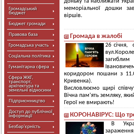
доньку та наближати Украї
меморіальної дошки зав
Громадський
бюджет
віршів.
Бюджет громади
Правова база
Громада в жалобі
26 січня, 
Громадська участь
вул.Корол
Соціальна політика
загибли
Іванови
Гуманітарна сфера
коридором пошани з 11.0
Сфера ЖКГ,
Кривенка).
транспорт,
архітектура та
Висловлюємо щирі співч
земельні відносини
Вічна пам’ять земляку, яки
Підприємництво
Герої не вмирають!
Доступ до публічної
КОРОНАВІРУС: Що тре
інформації
В Укра
Безбар’єрність
зараження