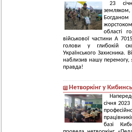
23 січ
земляком,
Богданом 
жорстокому
області г
військової частини А 701
голови у глибокій ск
Українського Захисника. В
наблизив нашу перемогу, 
правда!
Нетворкінг у Кибинськ
Наперед
січня 2023
професі
працівник
базі Киби
провела нетворкінг «Педа