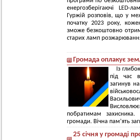
програми по безкоштовній
енергозберігаючі LED-л
Гуржій розповів, що у меж
початку 2023 року, коже
зможе безкоштовно отрима
старих ламп розжарюванн
Громада оплакує зем
Із глиб
під час 
загинув на
військо
Васильо
Висловлю
побратимам захисника. 
громади. Вічна пам’ять за
25 січня у громаді п