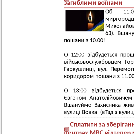
загиблими воїнами
Об 11:0
миргород
Миколайови
63). Вшан
пошани з 10.00!
О 12:00 відбудеться про
військовослужбовцем Го
Гаркушинці, вул. Перемо
коридором пошани з 11.00 
О 13:00 відбудеться п
Євгеном Анатолійовичем 
Вшануймо Захисника жив
вулиці Вовка (в'їзд з вули
Сплатити за зберіган
центрах МВС відтепер