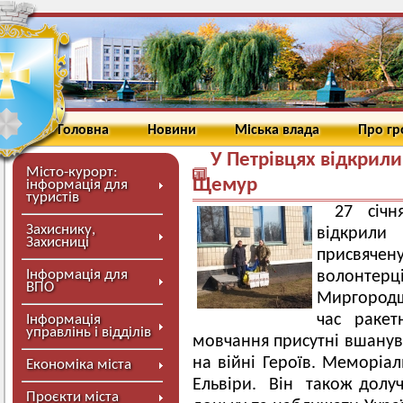
Головна
Новини
Міська влада
Про г
У Петрівцях відкрил
Місто-курорт:
Щемур
інформація для
туристів
27 січ
Захиснику,
відкри
Захисниці
присвяче
Інформація для
волонтерц
ВПО
Миргородщи
час ракет
Інформація
управлінь і відділів
мовчання присутні вшанува
на війні Героїв. Меморіал
Економіка міста
Ельвіри. Він також долуч
Проєкти міста