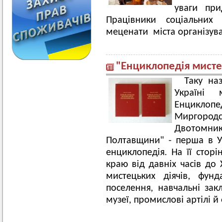
уваги при
Працівники соціальних
меценати міста організува
"Енциклопедія мист
Таку на
Україні 
Енциклоп
Миргород
Двотомн
Полтавщини" - перша в У
енциклопедія. На її сторі
краю від давніх часів до 
мистецьких діячів, фун
поселення, навчальні зак
музеї, промислові артілі й