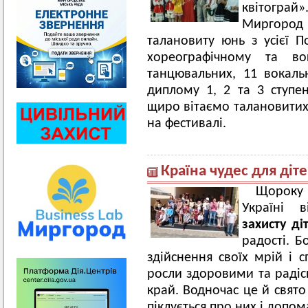
квітограй»
Миргород
талановиту юнь з усієї П
хореографічному та в
танцювальних, 11 вокальн
диплому 1, 2 та 3 ступе
щиро вітаємо талановитих 
на фестивалі.
Країна чудес для діт
Щороку 
Україні в
захисту ді
радості. Б
здійснення своїх мрій і 
росли здоровими та радісн
край. Водночас це й свято
піклується про них і допом