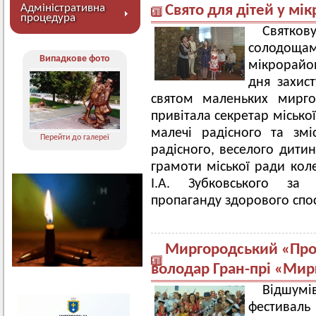
Адміністративна
Свято для дітей у мік
процедура
Святков
солодощ
Випадкове фото
мікрорайо
дня захис
святом маленьких мирго
привітала секретар місько
малечі радісного та змі
Перейти до галереї
радісного, веселого дити
грамоти міської ради кол
І.А. Зубковського за 
пропаганду здорового спос
Миргородський «Про
володар Гран-прі «Мир
Відшумі
фестиваль