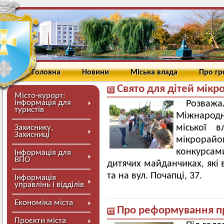
Головна
Новини
Міська влада
Про г
Свято для дітей мікр
Місто-курорт:
інформація для
Розва
туристів
Міжнародно
міської 
Захиснику,
Захисниці
мікрора
конкурса
Інформація для
ВПО
дитячих майданчиках, які 
та на вул. Почапці, 37.
Інформація
управлінь і відділів
Економіка міста
Про реформування пр
Проєкти міста