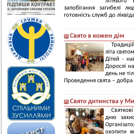
літнього 
запобігання загибелі л
готовність служб до ліквіда
Свято в кожен дім
Традиці
літа свято
Дітей - н
Дорослі на
день не ті
Проведення свята – добра
Свято дитинства у М
Святков
дню захис
Організат
охопити я