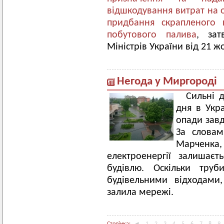
відшкодування витрат на 
придбання скрапленого г
побутового палива
, зат
Міністрів України від 21 ж
Негода у Миргороді
Сильні 
дня в Укра
опади зав
За слова
Марченка, 
електроенергії залишає
будівлю. Оскільки труб
будівельними відходами
залила мережі.