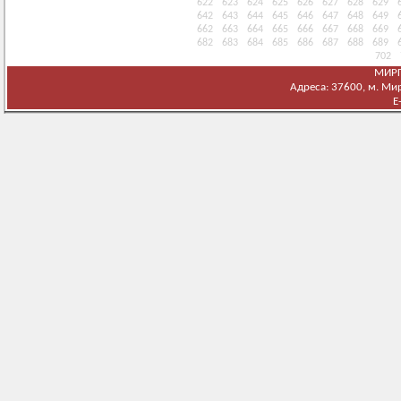
622
623
624
625
626
627
628
629
642
643
644
645
646
647
648
649
662
663
664
665
666
667
668
669
682
683
684
685
686
687
688
689
702
МИРГ
Адреса: 37600, м. Мирг
E