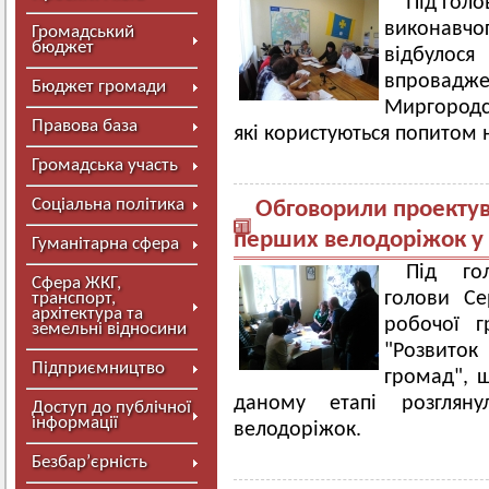
Під гол
виконавчо
Громадський
бюджет
відбуло
впроваджен
Бюджет громади
Миргородс
Правова база
які користуються попитом н
Громадська участь
Соціальна політика
Обговорили проектув
перших велодоріжок у
Гуманітарна сфера
Під го
Сфера ЖКГ,
голови Се
транспорт,
архітектура та
робочої г
земельні відносини
"Розвиток
Підприємництво
громад", 
даному етапі розгляну
Доступ до публічної
інформації
велодоріжок.
Безбар’єрність