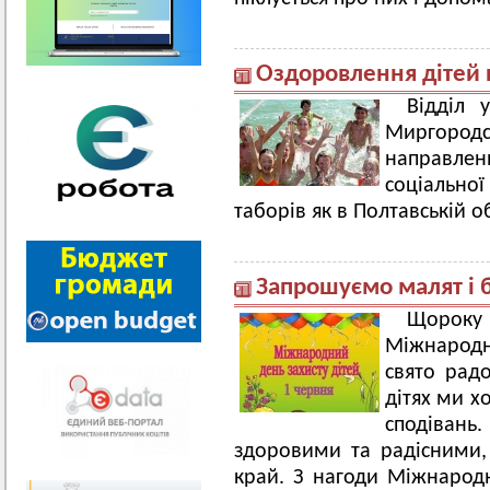
Оздоровлення дітей п
Відділ 
Миргородсь
направленн
соціальної
таборів як в Полтавській об
Запрошуємо малят і б
Щороку 
Міжнародн
свято радо
дітях ми х
сподіван
здоровими та радісними,
край. З нагоди Міжнарод