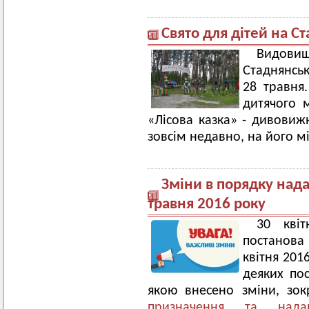
Свято для дітей на Ст
Видовищ
Стаднянськ
28 травня.
дитячого 
«Лісова казка» - дивовижн
зовсім недавно, на його мі
Зміни в порядку над
травня 2016 року
30 кві
постанова 
квітня 201
деяких пос
якою внесено зміни, зо
призначення та нада