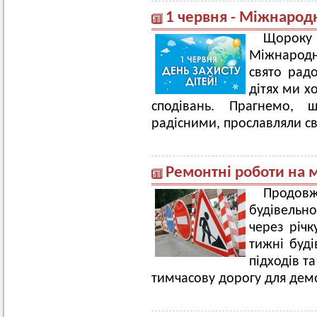
1 червня - Міжнародн
Щороку 
Міжнародн
свято радо
дітях ми х
сподівань. Прагнемо,
радісними, прославляли св
Ремонтні роботи на 
Продов
будівельн
через річ
тижні буд
підходів т
тимчасову дорогу для дем