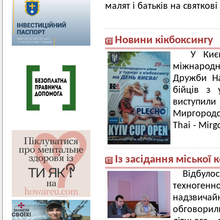
малят і батьків на святкові
Новини кікбоксингу
У Києв
міжнародн
Дружби На
бійців з 
виступи
Миргород
Thai - Mirg
Із засідання міської к
Відбулос
техноге
надзвич
обговорили