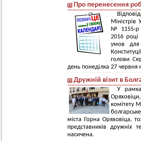
Про перенесення роб
Відпов
Міністрів 
№ 1155-р 
2016 році
умов для
Конституці
голови Се
день понеділка 27 червня н
Дружній візит в Болг
У рамка
Оряховіц
комітету М
болгарськ
міста Горна Оряховіца, т
представників дружніх т
насичена.