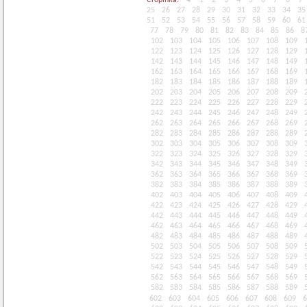
Сторінка:
◄
1
2
3
4
5
6
7
8
9
25
26
27
28
29
30
31
32
33
34
35
51
52
53
54
55
56
57
58
59
60
61
77
78
79
80
81
82
83
84
85
86
8
102
103
104
105
106
107
108
109
122
123
124
125
126
127
128
129
142
143
144
145
146
147
148
149
162
163
164
165
166
167
168
169
182
183
184
185
186
187
188
189
202
203
204
205
206
207
208
209
222
223
224
225
226
227
228
229
242
243
244
245
246
247
248
249
262
263
264
265
266
267
268
269
282
283
284
285
286
287
288
289
302
303
304
305
306
307
308
309
322
323
324
325
326
327
328
329
342
343
344
345
346
347
348
349
362
363
364
365
366
367
368
369
382
383
384
385
386
387
388
389
402
403
404
405
406
407
408
409
422
423
424
425
426
427
428
429
442
443
444
445
446
447
448
449
462
463
464
465
466
467
468
469
482
483
484
485
486
487
488
489
502
503
504
505
506
507
508
509
522
523
524
525
526
527
528
529
542
543
544
545
546
547
548
549
562
563
564
565
566
567
568
569
582
583
584
585
586
587
588
589
602
603
604
605
606
607
608
609
6