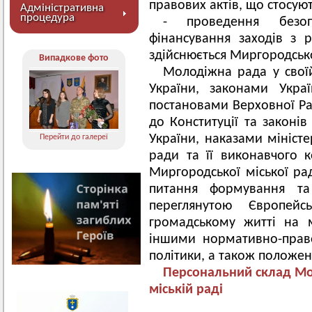
правових актів, що стосуют
Адміністративна
процедура
- проведення безоп
фінансування заходів з р
здійснюється Миргородськ
Випадкове фото
Молодіжна рада у своїй
України, законами Укра
постановами Верховної Ра
до Конституції та законів
України, наказами міністе
Перейти до галереї
ради та її виконавчого к
Миргородської міської ра
питання формування та 
переглянутою Європей
громадському житті на м
іншими нормативно-прав
політики, а також положе
Персональний склад М
міській раді