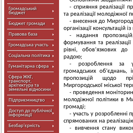
Основними завданнями 
- сприяння реалізації п
Громадський
бюджет
та реалізації молодіжної п
- внесення до Миргород
Бюджет громади
організації консультацій і
Правова база
- надання пропозицій
формування та реалізації
Громадська участь
рівні, обов’язкових до
Соціальна політика
радою;
- розроблення за у
Гуманітарна сфера
громадських об’єднань, 
Сфера ЖКГ,
пропозицій щодо прі
транспорт,
Миргородської міської тер
архітектура та
земельні відносини
- проведення моніторинг
молодіжної політики в Ми
Підприємництво
громаді;
Доступ до публічної
- участь у розробленні 
інформації
спрямованих на реалізаці
Безбар’єрність
- вивчення стану вико