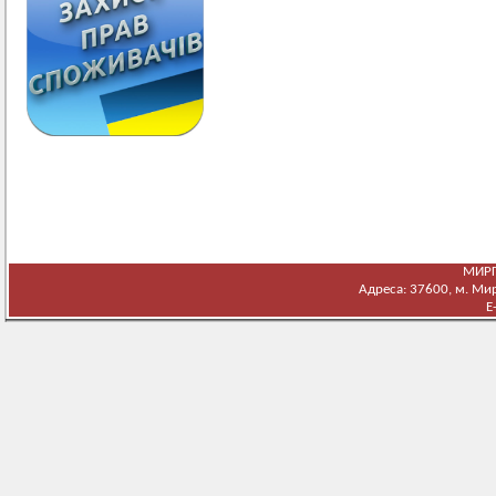
МИРГ
Адреса: 37600, м. Мирг
E