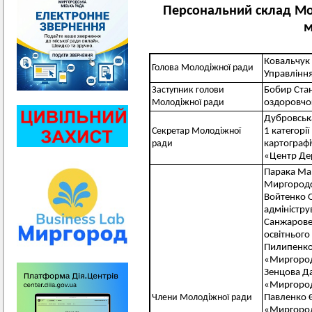
Персональний склад М
м
Ковальчук 
Голова Молодіжної ради
Управління
Заступник голови
Бобир Стан
Молодіжної ради
оздоровчог
Дубровськ
Секретар Молодіжної
1 категорі
ради
картографі
«Центр Де
Парака Ма
Миргородсь
Войтенко О
адміністру
Санжаровец
освітнього
Пилипенко 
«Миргородс
Зенцова Да
«Миргородс
Члени Молодіжної ради
Павленко Є
«Миргородс