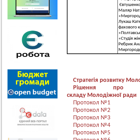
Євтушенко
Маляр Ната
«Миргоро
Лукаш Кат
фахового к
«Полтавськ
«Студія жі
Ребрик Ана
Миргородсь
Стратегія розвитку Мо
Рішення про зат
складу Молодіжної ради 
Протокол №1
Протокол №2
Протокол №3
Протокол №4
Протокол №5