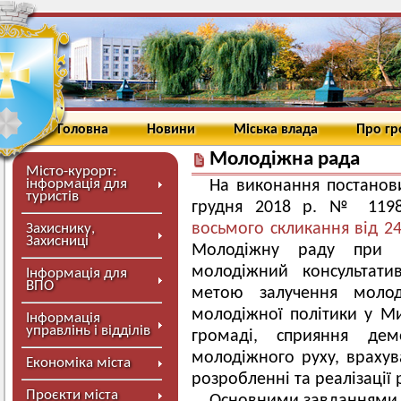
Головна
Новини
Міська влада
Про г
Молодіжна рада
Місто-курорт:
інформація для
На виконання постанови
туристів
грудня 2018 р. № 11
восьмого скликання від 2
Захиснику,
Захисниці
Молодіжну раду при М
молодіжний консультати
Інформація для
ВПО
метою залучення молод
молодіжної політики у Ми
Інформація
управлінь і відділів
громаді, сприяння демо
молодіжного руху, врахув
Економіка міста
розробленні та реалізації 
Проєкти міста