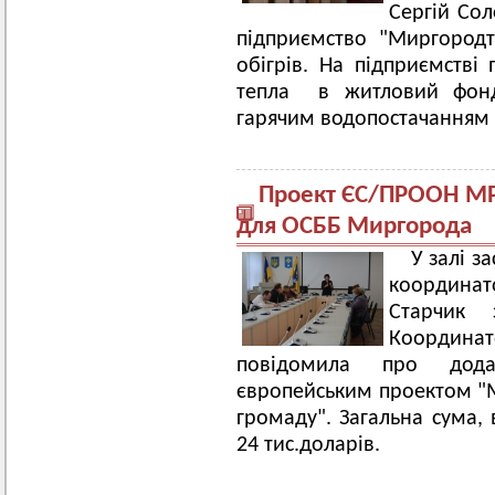
Сергій Сол
підприємство "Миргородт
обігрів. На підприємств
тепла в житловий фонд
гарячим водопостачанням у
Проект ЄС/ПРООН МРГ
для ОСББ Миргорода
У залі з
координат
Старчик
Координат
повідомила про дода
європейським проектом "М
громаду". Загальна сума,
24 тис.доларів.