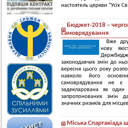
настоятель церкви "Усіх С
Бюджет-2018 – черго
самоврядування
Вже дру
нову які
Держбюд
законодавчих змін до ньо
вересня цього року розпо
навколо його основни
самоврядування не є в
задекларована як один 
запропонованих змін д
значних ризиків для місце
Міська Спартакіада 