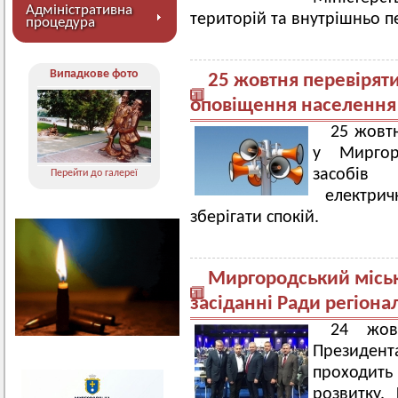
Адміністративна
територій та внутрішньо п
процедура
Випадкове фото
25 жовтня перевіряти
оповіщення населення
25 жовт
у Миргор
засобів
Перейти до галереї
електричн
зберігати спокій.
Миргородський міськ
засіданні Ради регіона
24 жов
Президе
проходит
розвитку.