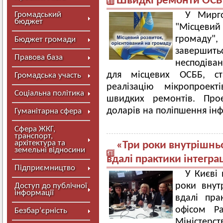
Швидкі ремонти ОСББ
Громадський
У Мирг
бюджет
"Місцеви
громаду",
Бюджет громади
завершит
Правова база
несподіван
для місцевих ОСББ, ст
Громадська участь
реалізацію мікропроект
Соціальна політика
швидких ремонтів. Прое
доларів на поліпшення ін
Гуманітарна сфера
Сфера ЖКГ,
транспорт,
архітектура та
«Три роки внутрішнь
земельні відносини
вдалі практики інтеграц
Підприємництво
У Києві
роки внут
Доступ до публічної
інформації
вдалі пра
офісом Р
Безбар’єрність
Міністерст