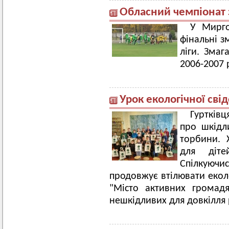
Обласний чемпіонат 
У Мирго
фінальні з
ліги. Змаг
2006-2007 
Урок екологічної сві
Гуртківц
про шкідли
торбини. 
для діте
Спілкуюч
продовжує втілювати еколо
"Місто активних громад
нешкідливих для довкілля 