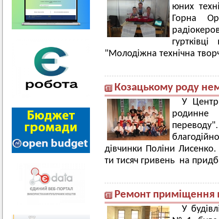
юних техні
Горна Ор
радіокер
гуртківці
"Молодіжна технічна творч
Козацькому роду не
У Центр
родинне 
переводу
благодійн
дівчинки Поліни Лисенко.
ти тисяч гривень на придб
Ремонт приміщення 
У будів