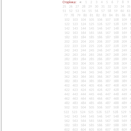
Сторінка:
◄
1
2
3
4
5
6
7
8
9
25
26
27
28
29
30
31
32
33
34
35
51
52
53
54
55
56
57
58
59
60
61
77
78
79
80
81
82
83
84
85
86
8
102
103
104
105
106
107
108
109
122
123
124
125
126
127
128
129
142
143
144
145
146
147
148
149
162
163
164
165
166
167
168
169
182
183
184
185
186
187
188
189
202
203
204
205
206
207
208
209
222
223
224
225
226
227
228
229
242
243
244
245
246
247
248
249
262
263
264
265
266
267
268
269
282
283
284
285
286
287
288
289
302
303
304
305
306
307
308
309
322
323
324
325
326
327
328
329
342
343
344
345
346
347
348
349
362
363
364
365
366
367
368
369
382
383
384
385
386
387
388
389
402
403
404
405
406
407
408
409
422
423
424
425
426
427
428
429
442
443
444
445
446
447
448
449
462
463
464
465
466
467
468
469
482
483
484
485
486
487
488
489
502
503
504
505
506
507
508
509
522
523
524
525
526
527
528
529
5
542
543
544
545
546
547
548
549
562
563
564
565
566
567
568
569
582
583
584
585
586
587
588
589
602
603
604
605
606
607
608
609