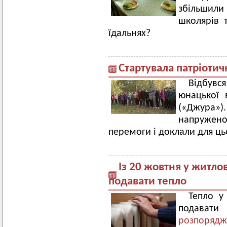
збільшили 
школярів т
їдальнях?
Стартувала патріотич
Відбувся
юнацької в
(«Джура»
напруженою
перемоги і доклали для ць
Із 20 жовтня у житл
подавати тепло
Тепло у
подава
розпорядж