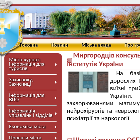
Головна
Новини
Міська влада
Про г
Миргородців консульт
Місто-курорт:
інститутів України
інформація для
туристів
На базі
Захиснику,
дорослих 
Захисниці
виїзні при
Інформація для
України
ВПО
захворюваннями матиму
нейрохірургів та неврологі
Інформація
управлінь і відділів
психіатрії та наркології.
Економіка міста
Проєкти міста