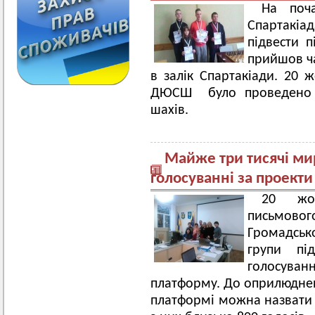
На поч
Спартакіад
підвести п
прийшов ча
в залік Спартакіади. 20 
ДЮСШ було проведено з
шахів.
Майже три тисячі мир
голосуванні за проект
20 жов
письмов
Громадськ
групи під
голосува
платформу. До оприлюднен
платформі можна назвати 