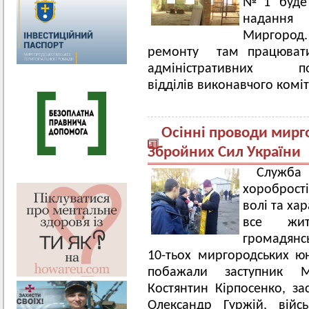
№1 буде 
надання
Миргород.
ремонту там працюватим
адміністративних 
відділів виконавчого комі
Осінні проводи мирг
Збройних Сил України
Служба
хоробрості
волі та ха
все жит
громадянсь
10-тьох миргородських ю
побажали заступник М
Костянтин Кірпосенко, з
Олександр Гуржій, війс