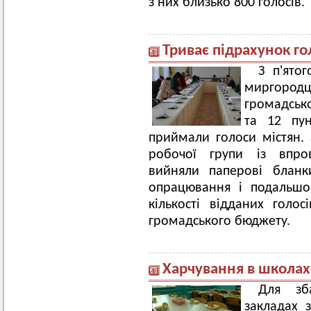
з них близько 800 голосів.
Триває підрахунок го
З п'ято
миргоро
громадськ
та 12 пун
приймали голоси містян. 
робочої групи із впро
вийняли паперові бланк
опрацювання і подальшо
кількості відданих голо
громадського бюджету.
Харчування в школах
Для зб
закладах з