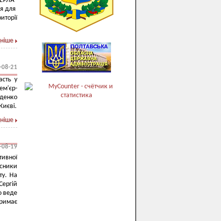
ЕРЛА"
ня для
иторії
ніше
-08-21
асть у
ем'єр-
иденко
Києві.
ніше
-08-19
тивної
асники
ту. На
Сергій
о веде
тримає