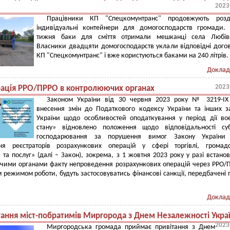
2023
Працівники КП "Спецкомунтранс" продовжують розд
індивідуальні контейнери для домогосподарств громади.
тижня баки для сміття отримали мешканці села Любів
Власники двадцяти домогосподарств уклали відповідні дого
КП "Спецкомунтранс" і вже користуються баками на 240 літрів.
Доклад
2023
рація РРО/ПРРО в контролюючих органах
Законом України від 30 червня 2023 року № 3219-IX
внесення змін до Податкового кодексу України та інших з
України щодо особливостей оподаткування у період дії во
стану» відновлено положення щодо відповідальності суб
господарювання за порушення вимог Закону України
ння реєстраторів розрахункових операцій у сфері торгівлі, громад
 та послуг» (далі – Закон), зокрема, з 1 жовтня 2023 року у разі встано
чими органами факту непроведення розрахункових операцій через РРО/
 режимом роботи, будуть застосовуватись фінансові санкції, передбачені п.
Доклад
тання міст-побратимів Миргорода з Днем Незалежності Укра
2023
Миргородська громада приймає привітання з Днем