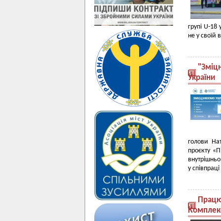
групі U-18
не у своїй в
"Зміц
України
голови На
проєкту «П
внутрішньо
у співпраці
Працю
Комплекс