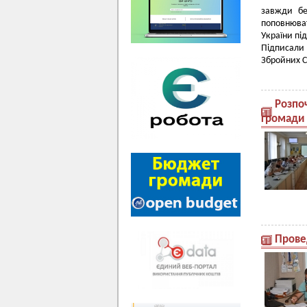
завжди бе
поповнюва
України пі
Підписали
Збройних С
Розпо
громади
Прове