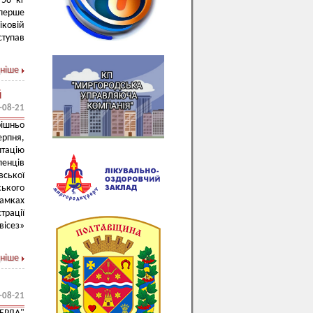
 58 кг
 перше
іковій
ступав
ніше
й
-08-21
ішньо
ерпня,
тацію
енців
вської
ського
рамках
трації
вісез»
ніше
-08-21