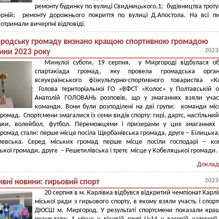
ремонту будинку по вулиці Свидницького,1; будівництва троту
ерній; ремонту дорожнього покриття по вулиці Д.Апостола. На всі п
отримали вичерпні відповіді.
родську громаду визнано кращою спортивною громадою
2023
ини 2023 року
Минулої суботи, 19 серпня, у Миргороді відбулася об
спартакіада громад, яку провела громадська органі
всеукраїнського фізкультурно-спортивного товариства «К
Голова територіальної ГО «ВФСТ «Колос» у Полтавській о
Анатолій ГОЛОВАНЬ розповів, що у змаганнях взяли учас
команди. Вони були розподілені на дві групи: команди міс
ромад. Спортсмени змагалися із семи видів спорту: гирі, дартс, настільний 
ки, волейбол, футбол. Переможцями і призерами у цих змаганнях 
ромад стали: перше місце посіла Щербанівська громада, друге – Білицька,
ська. Серед міських громад перше місце посіли господарі – ко
кої громади, друге – Решетилівська і третє місце у Кобеляцької громади.
Доклад
2023
ивні новини: гирьовий спорт
20 серпня в м. Карлівка відбувся відкритий чемпіонат Карлі
міської ради з гирьового спорту, в якому взяли участь і спор
ДЮСШ м. Миргород. У результаті спортсмени показали кращ