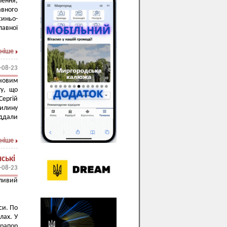
лення,
авного
синьо-
лавної
ніше
-08-23
човим
ту, що
Сергій
вилину
іддали
ніше
ські
-08-23
бливий
си. По
лах. У
прапор