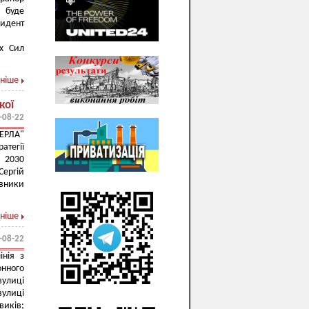
о буде
зидент
их Сил
ніше
кої
-08-22
ЕРЛА"
атегії
о 2030
Сергій
авники
ніше
-08-22
нія з
онного
вулиці
улиці
виків;