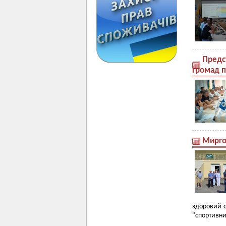
Предст
громад п
Мирго
здоровий с
"спортивни