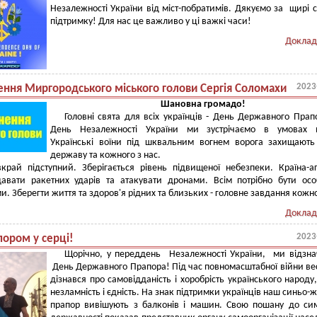
Незалежності України від міст-побратимів. Дякуємо за щирі с
підтримку! Для нас це важливо у ці важкі часи!
Доклад
2023
ення Миргородського міського голови Сергія Соломахи
Шановна громадо!
Головні свята для всіх українців - День Державного Прап
День Незалежності України ми зустрічаємо в умовах в
Українські воїни під шквальним вогнем ворога захищают
державу та кожного з нас.
край підступний. Зберігається рівень підвищеної небезпеки. Країна-а
авати ракетних ударів та атакувати дронами. Всім потрібно бути ос
. Зберегти життя та здоров'я рідних та близьких - головне завдання кожн
Доклад
2023
пором у серці!
Щорічно, у переддень Незалежності України, ми відзн
День Державного Прапора! Під час повномасштабної війни вес
дізнався про самовідданість і хоробрість українського народу
незламність і єдність. На знак підтримки українців наш синьо-
прапор вивішують з балконів і машин. Свою пошану до си