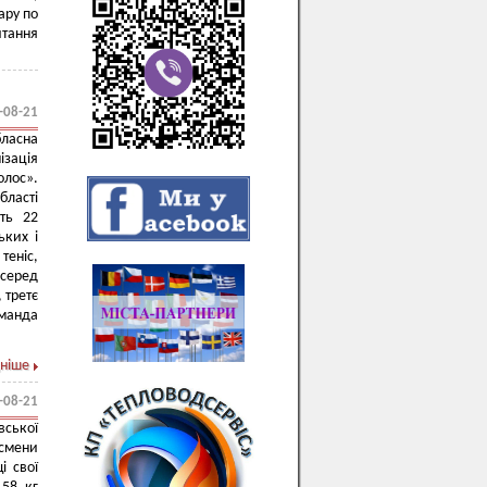
ару по
итання
-08-21
ласна
зація
олос».
бласті
ть 22
ьких і
теніс,
серед
 третє
манда
ніше
-08-21
вської
тсмени
і свої