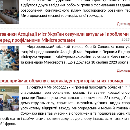
21 серпня за підтримки експертів Проєкту USAID "ГОВ
відбулося друге засідання робочої групи з формування завдан
розроблення Комплексного плану просторового розвитку тер
Миргородської міської територіальної громади.
Доклад
авники Асоціації міст України озвучили актуальні проблеми
2023
еред профільними Міністерствами
Миргородський міський голова Сергій Соломаха взяв уч
зустрічі представників Асоціації міст України з Першим Віцепр
міністром України – Міністром економіки України Юлією Свир
та командою Міністерства, що відбулася 18 серпня 2023 року в 
Доклад
род приймає обласну спартакіаду територіальних громад
2023
19 серпня у Миргородській громаді проходить обласна
спартакіада територіальних громад. За звання кращої спор
громади Полтавщини змагаються спортсмени з 22 громад. Уч
демонструють силу, спритність, влучність урізних видах спор
урочистому відкритті заходу Миргородський міський голова 
Соломаха привітав учасників-спортсменів та подякував усім, хт
посіб життя і своїми активностями залучає до спорту інших, всім тим, хто 
й" фронт.