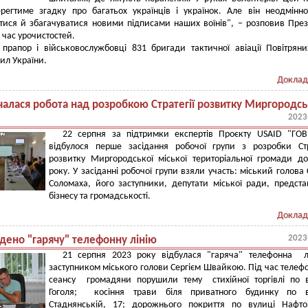
регтиме згадку про багатьох українців і українок. Але він неодмінн
тися й збагачуватися новими підписами наших воїнів", – розповив Пре
д час урочистостей.
 прапор і військовослужбовці 831 бригади тактичної авіації Повітрян
ил України.
Доклад
чалася робота над розробкою Стратегії розвитку Миргородсь
2023
22 серпня за підтримки експертів Проєкту USAID "ГОВ
відбулося перше засідання робочої групи з розробки Стр
розвитку Миргородської міської територіальної громади д
року. У засіданні робочої групи взяли участь: міський голова 
Соломаха, його заступники, депутати міської ради, предст
бізнесу та громадськості.
Доклад
2023
дено "гарячу" телефонну лінію
21 серпня 2023 року відбулася "гаряча" телефонна лі
заступником міського голови Сергієм Швайкою. Під час телеф
сеансу громадяни порушили тему стихійної торгівлі по 
Гоголя; косіння трави біля приватного будинку по в
Стаднянській, 17; дорожнього покриття по вулиці Нафто