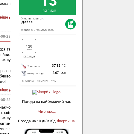
лова і
ніше
-08-23
ора та
ійни.
ь нашу
гресор
обливо
ого!
ніше
-08-23
Погода на найближчий час
ачаємо
Миргород
ь світ
, нашу
Погода на 10 днів від
sinoptik.ua
жовтий
мволів