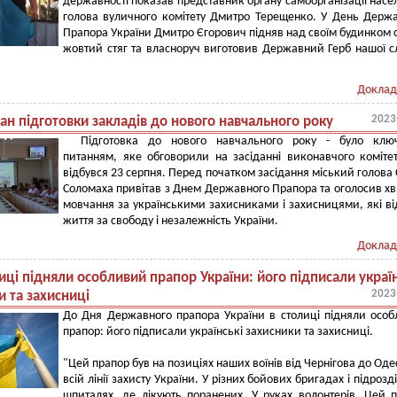
державності показав представник органу самоорганізації насе
голова вуличного комітету Дмитро Терещенко. У День Держ
Прапора України Дмитро Єгорович підняв над своїм будинком 
жовтий стяг та власноруч виготовив Державний Герб нашої с
Доклад
2023
ан підготовки закладів до нового навчального року
Підготовка до нового навчального року - було клю
питанням, яке обговорили на засіданні виконавчого коміте
відбувся 23 серпня. Перед початком засідання міський голова 
Соломаха привітав з Днем Державного Прапора та оголосив х
мовчання за українськими захисниками і захисницями, які в
життя за свободу і незалежність України.
Доклад
иці підняли особливий прапор України: його підписали україн
2023
и та захисниці
До Дня Державного прапора України в столиці підняли осо
прапор: його підписали українські захисники та захисниці.
"Цей прапор був на позиціях наших воїнів від Чернігова до Оде
всій лінії захисту України. У різних бойових бригадах і підрозді
шпиталях, де лікують поранених. У руках волонтерів. Цей 