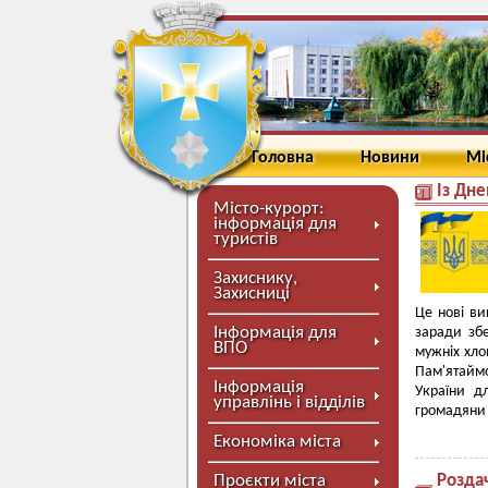
Головна
Новини
Мі
Із Дн
Місто-курорт:
інформація для
туристів
Захиснику,
Захисниці
Це нові в
Інформація для
заради зб
ВПО
мужніх хло
Пам'ятайм
Інформація
України д
управлінь і відділів
громадяни
Економіка міста
Проєкти міста
Розда