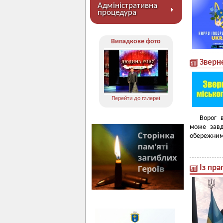
Адміністративна
процедура
Випадкове фото
Зверн
Перейти до галереї
Ворог в
може завд
обережними
Із пра