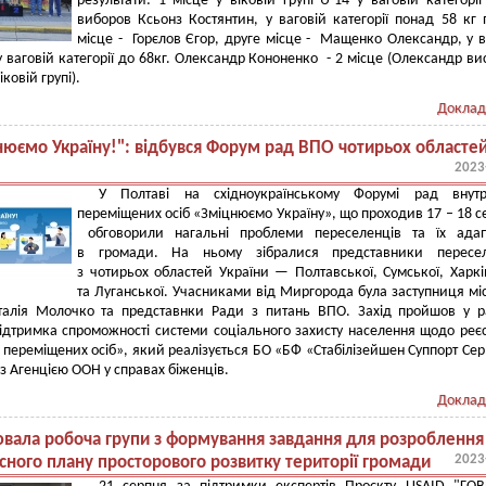
результати: 1 місце у віковій групі U-14 у ваговій категорії
виборов Ксьонз Костянтин, у ваговій категорії понад 58 кг
місце - Горєлов Єгор, друге місце - Мащенко Олександр, у в
 у ваговій категорії до 68кг. Олександр Кононенко - 2 місце (Олександр ви
іковій групі).
Доклад
нюємо Україну!": відбувся Форум рад ВПО чотирьох областе
2023
У Полтаві на східноукраїнському Форумі рад внутр
переміщених осіб «Зміцнюємо Україну», що проходив 17 – 18 с
обговорили нагальні проблеми переселенців та їх адап
в громади. На ньому зібралися представники пересел
з чотирьох областей України — Полтавської, Сумської, Харкі
та Луганської. Учасниками від Миргорода була заступниця мі
талія Молочко та представнки Ради з питань ВПО. Захід пройшов у 
ідтримка спроможності системи соціального захисту населення щодо реєс
 переміщених осіб», який реалізується БО «БФ «Стабілізейшен Суппорт Сер
 з Агенцією ООН у справах біженців.
Доклад
вала робоча групи з формування завдання для розроблення
2023
ного плану просторового розвитку території громади