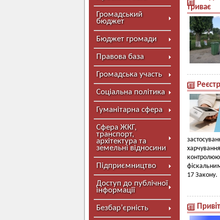
триває
Громадський
бюджет
Бюджет громади
Правова база
Громадська участь
Реєст
Соціальна політика
Гуманітарна сфера
Сфера ЖКГ,
транспорт,
застосува
архітектура та
земельні відносини
харчування
контролюю
Підприємництво
фіскальним
17 Закону.
Доступ до публічної
інформації
Приві
Безбар’єрність