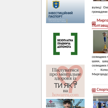
вулиці Оз
громадяни 
Мирго
Полтавщ
селищних г
шахи, шаш
селищних г
– Котелев
Миргородсь
Спорт