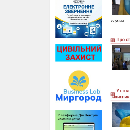
України.
Про ст
У стол
захисник