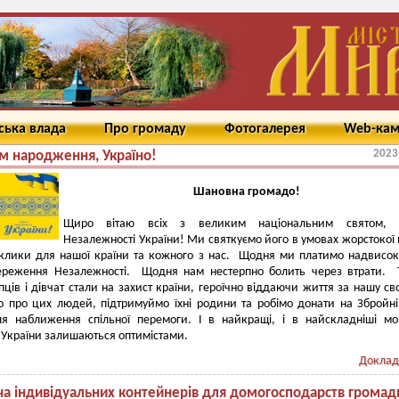
ська влада
Про громаду
Фотогалерея
Web-ка
2023
ем народження, Україно!
Шановна громадо!
Щиро вітаю всіх з великим національним святом,
Незалежності України! Ми святкуємо його в умовах жорстокої 
иклики для нашої країни та кожного з нас. Щодня ми платимо надвисок
ереження Незалежності. Щодня нам нестерпно болить через втрати. 
пців і дівчат стали на захист країни, героїчно віддаючи життя за нашу св
о про цих людей, підтримуймо їхні родини та робімо донати на Збройн
ля наближення спільної перемоги. І в найкращі, і в найскладніші м
 України залишаються оптимістами.
Доклад
ча індивідуальних контейнерів для домогосподарств громад