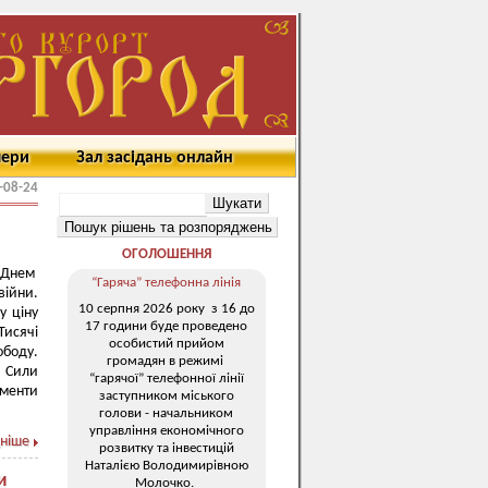
мери
Зал засідань онлайн
-08-24
ОГОЛОШЕННЯ
 Днем
“Гаряча” телефонна лінія
війни.
10 серпня 2026 року з 16 до
у ціну
17 години буде проведено
Тисячі
особистий прийом
ободу.
громадян в режимі
і Сили
“гарячої” телефонної лінії
оменти
заступником міського
голови - начальником
управління економічного
ніше
розвитку та інвестицій
Наталією Володимирівною
и
Молочко.