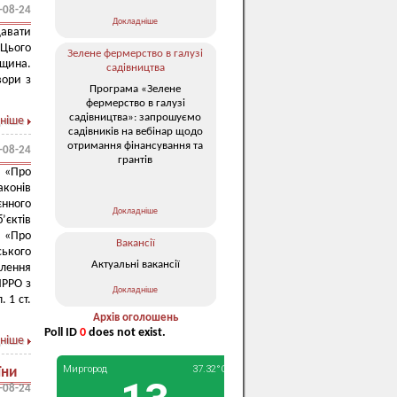
-08-24
Докладніше
авати
 Цього
Зелене фермерство в галузі
щина.
садівництва
вори з
Програма «Зелене
фермерство в галузі
садівництва»: запрошуємо
ніше
садівників на вебінар щодо
отримання фінансування та
-08-24
грантів
 «Про
аконів
єнного
Докладніше
’єктів
 «Про
Вакансії
ського
Актуальні вакансії
влення
ПРРО з
Докладніше
 1 ст.
Архів оголошень
Poll ID
0
does not exist.
ніше
їни
-08-24