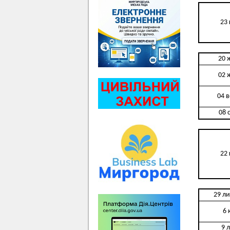
23 
20 
02 
04 
08 
22 
29 л
6 
9 