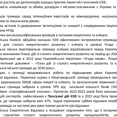
ня доступу до депозитарію кращих практик інших міст-учасників ЄЕВ;
вість комунікації та обміну досвідом з містами-учасниками з України та
ція громади серед потенційних інвесторів на міжнародному, націонал
ому та локальному рівнях;
ва зв'язків із державними інституціями та синергії з спорідненими ініціа
мами МТД;
имка висококваліфікованих фахівців в питаннях енергетики та клімату.
йська Комісія офіційно визнала ЄЕВ ефективним інструментом впрова
й для сталого енергетичного розвитку і клімату в рамках Угоди м
ка міська територіальна громада успішно відзвітувалася перед Європе
ро виконання Плану дій зі сталого енергетичного розвитку на період до 202
ідписаної ще в 2012 році Європейської ініціативи «Угода мерів». Розр
тегічний документ – «План дій зі сталого енергетичного розвитку та к
кої міської громади до 2030 року».
ідно, у громаді продовжилася робота по підвищенню рівня Європей
ої відзнаки. Первинна оцінка у Миргородській громаді проводилася пр
і враховувала ЛИШЕ сфери енергії та клімату. За результатами первинної 
ька громада набрала в цілому 39% від загальної кількості балів (10
рівня «Сертифікований учасник». Протягом 2022-2023 років було викона
ій експертів, зафіксованих у
Програмі дій ЄЕВ
та у 2023 році була про
а, де громада набрала вже 47%. Задля отримання срібної відзнаки потрі
громада за наступні два роки планує досягти цієї відзнаки.
ська Енергетична Відзнака є яскравим свідченням того, що її інструме
є стратегіям сталого енергетичного розвитку муніципалітетів, си