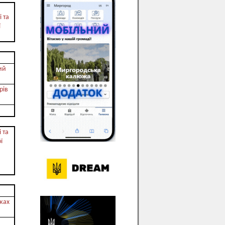
 та
ї
ий
рів
 та
ї
мках