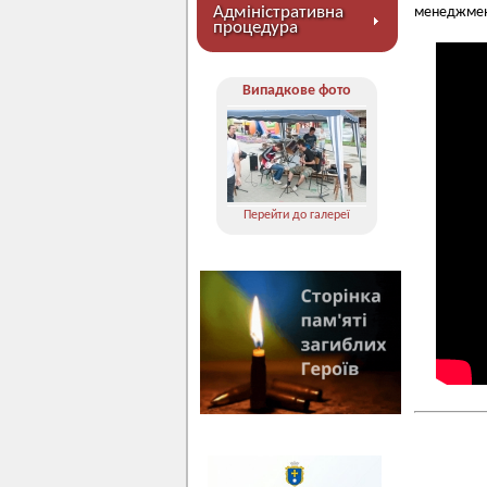
Адміністративна
менеджмент
процедура
Випадкове фото
Перейти до галереї