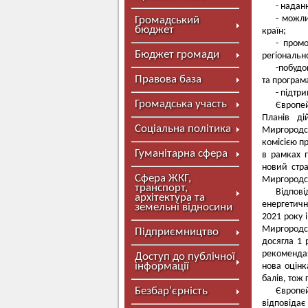
- надан
- можли
Громадський
бюджет
країн;
- промо
Бюджет громади
регіональн
-побудо
Правова база
та програ
- підтр
Громадська участь
Європе
Планів ді
Соціальна політика
Миргородсь
комісією п
Гуманітарна сфера
в рамках п
новий стра
Сфера ЖКГ,
Миргородсь
транспорт,
Відпов
архітектура та
енергетичн
земельні відносини
2021 року 
Миргородс
Підприємництво
досягла 1 
рекомендац
Доступ до публічної
інформації
нова оцінк
балів, тож 
Безбар’єрність
Європей
відповіда