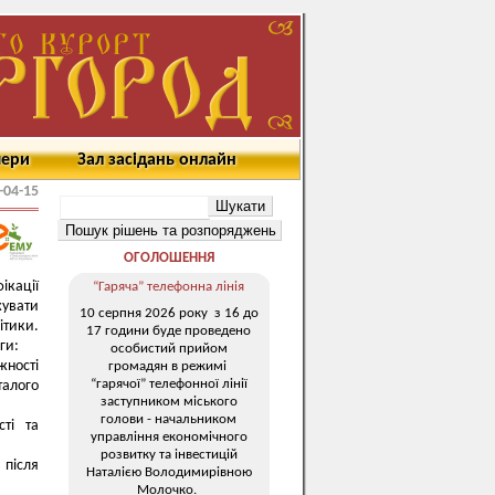
мери
Зал засідань онлайн
-04-15
ОГОЛОШЕННЯ
ікації
“Гаряча” телефонна лінія
жувати
10 серпня 2026 року з 16 до
ітики.
17 години буде проведено
ги:
особистий прийом
жності
громадян в режимі
“гарячої” телефонної лінії
алого
заступником міського
голови - начальником
сті та
управління економічного
розвитку та інвестицій
після
Наталією Володимирівною
Молочко.