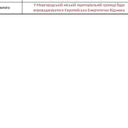
У Миргородській міській територіальній громаді буде
лютого
впроваджуватися Європейська Енергетична Відзнака