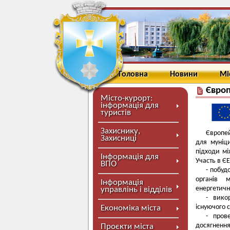
Головна
Новини
Мі
Європ
Місто-курорт:
інформація для
туристів
Захиснику,
Європей
Захисниці
для муніци
підходи мі
Інформація для
Участь в Є
ВПО
- побуд
органів 
Інформація
енергетичн
управлінь і відділів
- вико
існуючого 
Економіка міста
- пров
досягнення
Проєкти міста