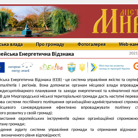
ська влада
Про громаду
Фотогалерея
Web-ка
2021
ейська Енергетична Відзнака
ська Енергетична Відзнака (ЄЕВ) - це система управління якістю та сертиф
палітетів і регіонів. Вона допомагає органам місцевої влади впровад
ждисциплінарного планування та заходи енергетичної та кліматичної пол
ЕВ для Миргородської міської територіальної громади дасть наступні перева
ова системи постійного поліпшення організаційно-адміністративної спромо
місцевого самоврядування ефективно впроваджувати політику ст
ого розвитку у своїй громаді;
ристання європейських інструментів оцінки організаційної спроможно
стану громади;
едення аудиту системи управління громади та отримання відзнаки 
 визначеного рівня відповідності;