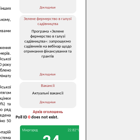
Докладніше
 інших
Зелене фермерство в галузі
ьному,
садівництва
тивами
Програма «Зелене
фермерство в галузі
садівництва»: запрошуємо
садівників на вебінар щодо
дження
отримання фінансування та
ерів.
грантів
йської
0 року
облено
Докладніше
лімату
Вакансії
ської
отягом
Актуальні вакансії
оцінки
Докладніше
0%) та
но ряд
Архів оголошень
ведена
Poll ID
0
does not exist.
бно 50
нтарій
стема