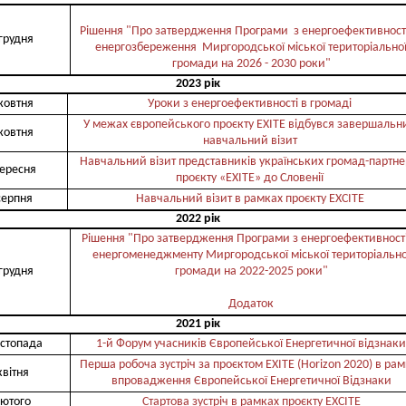
Рішення "Про затвердження Програми з енергоефективності
грудня
енергозбереження Миргородської міської територіально
громади на 2026 - 2030 роки"
2023 рік
жовтня
Уроки з енергоефективності в громаді
У межах європейського проєкту ЕХІТЕ відбувся завершальн
жовтня
навчальний візит
Навчальний візит представників українських громад-партне
вересня
проєкту «ЕХІТЕ» до Словенії
серпня
Навчальний візит в рамках проєкту EXCITE
2022 рік
Рішення "Про затвердження Програми з енергоефективності
енергоменеджменту Миргородської міської територіально
грудня
громади на 2022-2025 роки"
Додаток
2021 рік
истопада
1-й Форум учасників Європейської Енергетичної відзнаки
Перша робоча зустріч за проєктом EXITE (Horizon 2020) в ра
квітня
впровадження Європейської Енергетичної Відзнаки
лютого
Стартова зустріч в рамках проєкту EXCITE