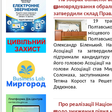
самоврядування обрали 
затвердили склад Прав
19 тра
Полтавсь
місцевого
Полтавсько
Олександр Біленький. Н
Асоціації та затвердил
підтримали кандидатуру
його головою Асоціації н
голови Асоціації став Ми
Соломаха, заступниками
Тетяна Корост та Решет
Дядюнова.
Про реалізації Націо
щодо зниження рівня н