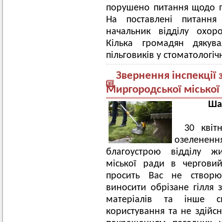
порушено питання щодо п
На поставлені питання 
начальник відділу охор
Кілька громадян дякува
пільговиків у стоматологіч
Звернення інспекції 
Миргородської міської
Шан
30 квіт
озеленення
благоустрою відділу жи
міської ради в чергови
просить Вас не створюв
виносити обрізане гілля з
матеріалів та інше с
користування та не здійсн