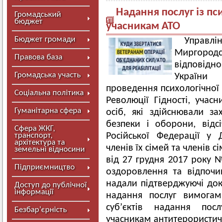
Надання послуг із пси
Громадський
бюджет
учасникам АТО
Бюджет громади
Управлі
Миргородс
Правова база
відповідн
Громадська участь
України
проведення психологічної 
Соціальна політика
Революції Гідності, учасн
Гуманітарна сфера
осіб, які здійснювали за
безпеки і оборони, відсі
Сфера ЖКГ,
транспорт,
Російської Федерації у 
архітектура та
членів їх сімей та членів 
земельні відносини
від 27 грудня 2017 року 
Підприємництво
оздоровлення та відпочи
надали підтверджуючі док
Доступ до публічної
інформації
надання послуг вимога
суб’єктів надання посл
Безбар’єрність
учасникам антитерористичн