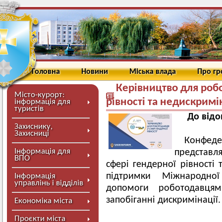
Головна
Новини
Міська влада
Про г
Керівництво для робо
Місто-курорт:
рівності та недискримі
інформація для
туристів
До відо
Захиснику,
Захисниці
Конфед
Інформація для
представля
ВПО
сфері гендерної рівності 
підтримки Міжнародної
Інформація
управлінь і відділів
допомоги роботодавцям 
запобіганні дискримінації.
Економіка міста
Проєкти міста