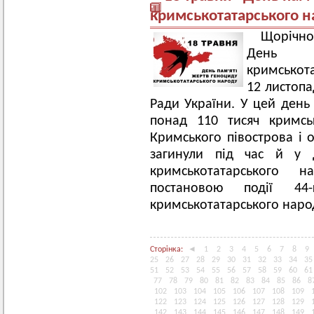
кримськотатарського н
Щорічно
День п
кримськот
12 листопа
Ради України. У цей день
понад 110 тисяч кримсь
Кримського півострова і о
загинули під час й у д
кримськотатарського 
постановою події 44
кримськотатарського наро
Сторінка:
◄
1
2
3
4
5
6
7
8
9
25
26
27
28
29
30
31
32
33
34
35
51
52
53
54
55
56
57
58
59
60
61
77
78
79
80
81
82
83
84
85
86
8
102
103
104
105
106
107
108
109
122
123
124
125
126
127
128
129
142
143
144
145
146
147
148
149