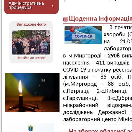
Адміністративна
процедура
Щоденна інформація 
Випадкове фото
З початк
хвороби (C
на 21.
лаборатор
в м.Миргороді -
2
908
випа
Перейти до галереї
населення -
411
випадків 
COVID-19 з початку реєстр
лікування
–
86 осіб. 
(м.Миргород - 88 осіб,
с.Петрівці, 2-с.Кибинці
с.Гаркушинці, 1-с.Діб
міжрайонний відокрем
досліджень Державної 
лабораторний центр Мініс
На зборах обласної ас