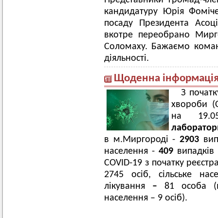
Представники громад-чл
кандидатуру Юрія Фоміче
посаду Президента Асоці
вкотре переобрано Мирго
Соломаху. Бажаємо коман
діяльності.
Щоденна інформація 
З початк
хвороби (
на 19.
лаборатор
в м.Миргороді -
2
903
вип
населення -
409
випадків 
COVID-19 з початку реєстр
2745 осіб, сільське на
лікування
–
81 особа (
населення – 9 осіб).