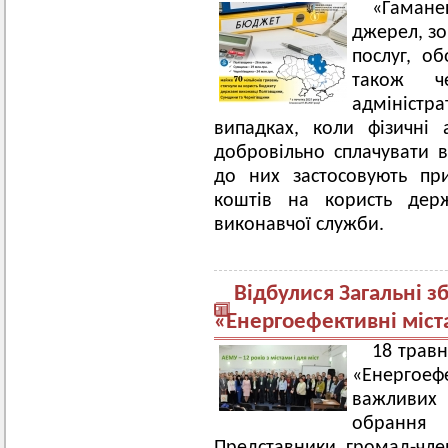
«Гамане
джерел, зо
послуг, об
також ч
адміністр
випадках, коли фізичні
добровільно сплачувати 
до них застосовують при
коштів на користь дер
виконавчої служби.
Відбулися Загальні з
«Енергоефективні міст
18 травн
«Енергоеф
важливих
обрання 