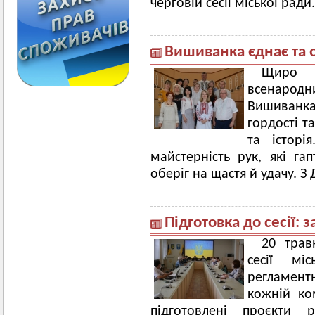
черговій сесії міської ради
Вишиванка єднає та о
Щиро 
всенарод
Вишиванка 
гордості та
та істор
майстерність рук, які га
оберіг на щастя й удачу. 
Підготовка до сесії: 
20 трав
сесії мі
регламентн
кожній ком
підготовлені проєкти р