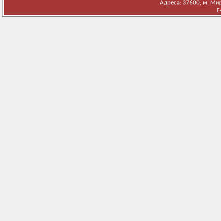
Адреса: 37600, м. Мирг
E