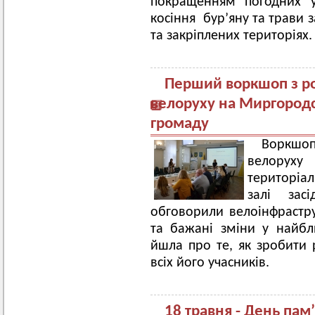
покращенням погодних у
косіння бур’яну та трави 
та закріплених територіях.
Перший воркшоп з р
велоруху на Миргородс
громаду
Воркшо
велорух
територіа
залі зас
обговорили велоінфраструк
та бажані зміни у найб
йшла про те, як зробити 
всіх його учасників.
18 травня - День пам