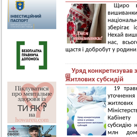
Щиро в
вишиванк
національ
зберігає 
Нехай виши
нас, всьо
щастя і добробут у родини
Уряд конкретизував 
житлових субсидій
19 тра
уточненн
житлови
Міністерст
Кабінету 
субсидію 
млн домо