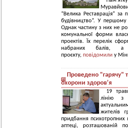
Пам'ят
Муравйови
“Велика Реставрація” за
будівництво”. У першому 
Однак частину з них не ро
комунальної форми влас
проектів. Їх перелік сфо
набраних балів, а
проєкту,
повідомили
у Мінк
Проведено "гарячу" 
охорони здоров’я
19 трав
лінію з
актуальни
жителів г
придбання психотропних п
аптеці, розташованій п