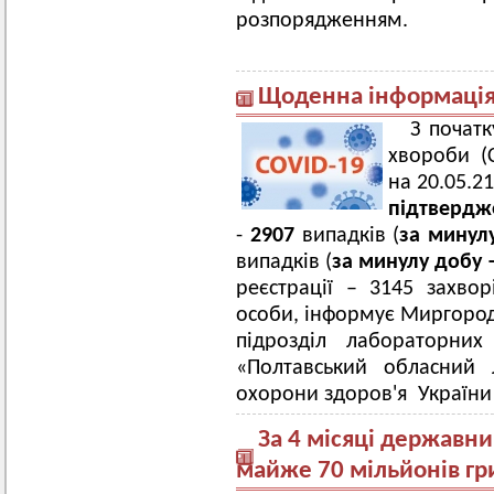
розпорядженням.
Щоденна інформація 
З початк
хвороби (
на 20.05.2
підтвердж
-
2
907
випадків (
за минул
випадків (
за минулу добу 
реєстрації – 3145 захво
особи, інформує Миргоро
підрозділ лабораторних
«Полтавський обласний 
охорони здоров'я України
За 4 місяці державн
майже 70 мільйонів гр