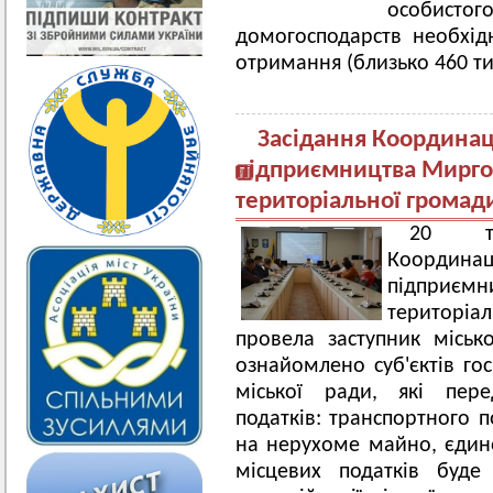
особисто
домогосподарств необхід
отримання (близько 460 ти
Засідання Координац
підприємництва Миргор
територіальної громад
20 тр
Коорди
підприєм
територіал
провела заступник міськ
ознайомлено суб'єктів г
міської ради, які пере
податків: транспортного п
на нерухоме майно, єдино
місцевих податків буд