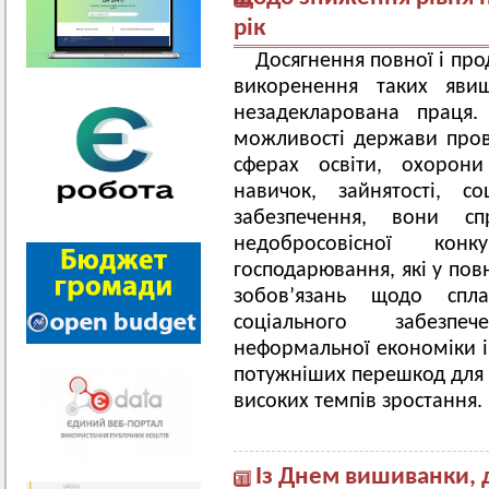
рік
Досягнення повної і про
викоренення таких яви
незадекларована праця
можливості держави прово
сферах освіти, охорони
навичок, зайнятості, с
забезпечення, вони с
недобросовісної кон
господарювання, які у пов
зобов’язань щодо спл
соціального забезпе
неформальної економіки і 
потужніших перешкод для У
високих темпів зростання.
Із Днем вишиванки, 