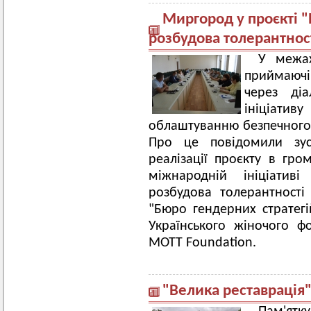
Миргород у проєкті 
розбудова толерантност
У межа
приймаючі
через ді
ініціат
облаштуванню безпечного 
Про це повідомили зуст
реалізації проєкту в гром
міжнародній ініціати
розбудова толерантності 
"Бюро гендерних стратег
Українського жіночого ф
MOTT Foundation.
"Велика реставрація