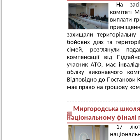
На зас
комітеті М
виплати гр
приміщенн
захищали територіальну ц
бойових діях та територі
сімей, розглянули под
компенсації від Підгай
учасник АТО, має інвалід
обліку виконавчого комі
Відповідно до Постанови К
має право на грошову ком
Миргородська школя
національному фіналі 
17 лют
націонал