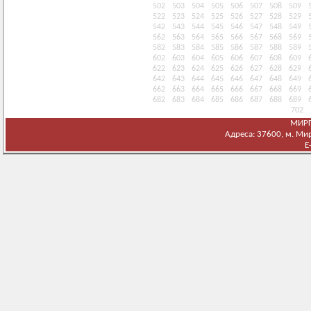
502
503
504
505
506
507
508
509
522
523
524
525
526
527
528
529
542
543
544
545
546
547
548
549
562
563
564
565
566
567
568
569
582
583
584
585
586
587
588
589
602
603
604
605
606
607
608
609
622
623
624
625
626
627
628
629
642
643
644
645
646
647
648
649
662
663
664
665
666
667
668
669
682
683
684
685
686
687
688
689
702
МИРГ
Адреса: 37600, м. Мирг
E