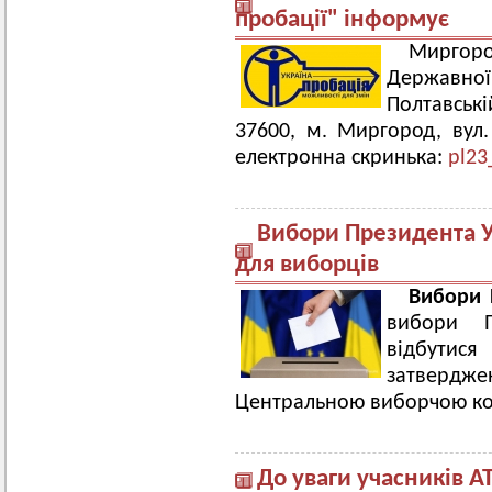
пробації" інформує
Миргоро
Державно
Полтавські
37600, м. Миргород, вул. 
електронна скринька:
pl23
Вибори Президента У
для виборців
Вибори 
вибори П
відбутися
затвердже
Центральною виборчою ком
До уваги учасників А