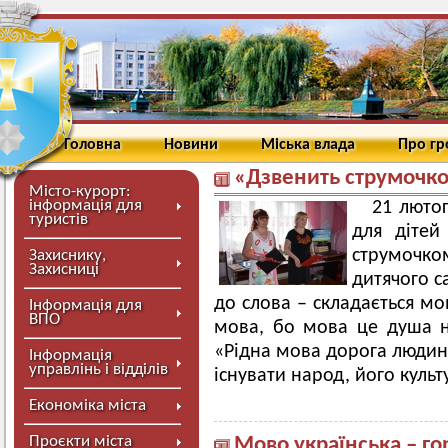
Головна
Новини
Міська влада
Про г
«Дзвенить струмочко
Місто-курорт:
інформація для
21 лютог
туристів
для дітей
струмочко
Захиснику,
Захисниці
дитячого с
до слова – складається м
Інформація для
ВПО
мова, бо мова це душа н
«Рідна мова дорога людині
Інформація
управлінь і відділів
існувати народ, його культ
Економіка міста
Проєкти міста
Мово українська – го