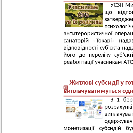
УСЗН Ми
що відпо
затверд
психолог
антитерористичної операц
санаторій «Токарі» над
відповідності суб’єкта на
його до переліку суб’єкт
реабілітації учасникам АТО
Житлові субсидії у го
виплачуватимуться одн
З 1 бер
розраху
виплачу
одержувача
монетизації субсидій б