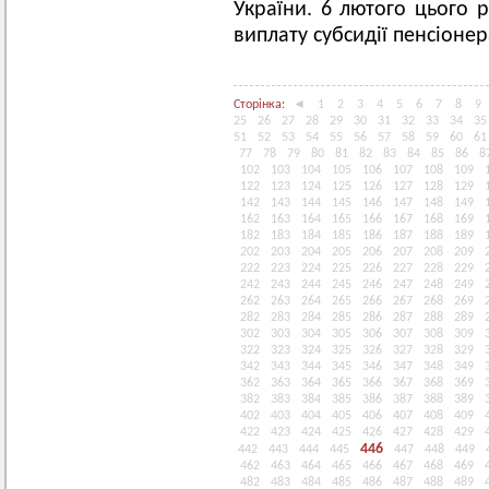
України. 6 лютого цього 
виплату субсидії пенсіоне
Сторінка:
◄
1
2
3
4
5
6
7
8
9
25
26
27
28
29
30
31
32
33
34
35
51
52
53
54
55
56
57
58
59
60
61
77
78
79
80
81
82
83
84
85
86
8
102
103
104
105
106
107
108
109
122
123
124
125
126
127
128
129
142
143
144
145
146
147
148
149
162
163
164
165
166
167
168
169
182
183
184
185
186
187
188
189
202
203
204
205
206
207
208
209
222
223
224
225
226
227
228
229
242
243
244
245
246
247
248
249
262
263
264
265
266
267
268
269
282
283
284
285
286
287
288
289
302
303
304
305
306
307
308
309
322
323
324
325
326
327
328
329
342
343
344
345
346
347
348
349
362
363
364
365
366
367
368
369
382
383
384
385
386
387
388
389
402
403
404
405
406
407
408
409
422
423
424
425
426
427
428
429
446
442
443
444
445
447
448
449
462
463
464
465
466
467
468
469
482
483
484
485
486
487
488
489