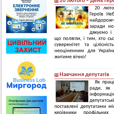
20 лютого – День Гер
20 люто
Героїв Не
найдорожч
заради но
дякуємо і
що полягли, і тим, хто сь
суверенітет та цілісні
неоціненним для Україн
житиме вічно!
Навчання депутатів
Як прац
ради, як 
інформаці
депутатськ
поставлені депутатами мі
керівники профільних