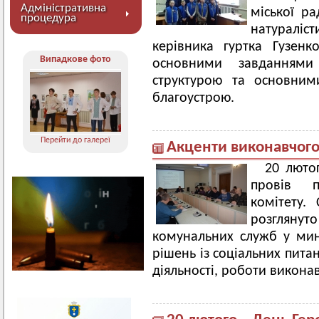
Адміністративна
міської р
процедура
натураліст
керівника гуртка Гузен
Випадкове фото
основними завданнями 
структурою та основним
благоустрою.
Перейти до галереї
Акценти виконавчого
20 люто
провів п
комітету.
розглянут
комунальних служб у мин
рішень із соціальних пита
діяльності, роботи виконав