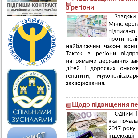
в регіони
Завдя
Міністерс
підписан
проти полі
найближчим часом вони 
Також в регіони відпр
напрямами державних заку
дітей і дорослих онкох
гепатити, мукополісахар
захворювання.
Щодо підвищення пен
Одним і
яка почала
2017 року,
індексац