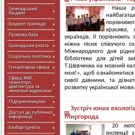
Наша р
Громадський
бюджет
найбагатши
порівнюю
Бюджет громади
красива,
Правова база
українців, її порівнюють 
ніжна пісня співучого с
Громадська участь
Міжнародного дня рідно
Соціальна політика
бібліотеки для дітей зав
Т.Шевченка на мовний кал
Гуманітарна сфера
моя!», щоб ознайомитися
Сфера ЖКГ,
сивої давнини, та дізна
транспорт,
архітектура та
розвитку української мови
земельні відносини
Підприємництво
Зустріч юних екологі
Доступ до публічної
Миргорода
інформації
20 люто
Безбар’єрність
Інспекції