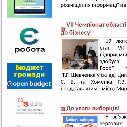
розміщення інформації на 
VIІ Чемпіонат област
до бізнесу"
19 лют
етап VIІ
підприємн
здобу
Food" М
Т.Г. Шевченка у складі Циг
С. В. та Хоменка Р.В.
представлятиме місто Мир
До уваги виборців!
У зв’яз
чергових