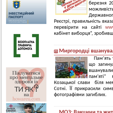
березня 2
можливіст
Державног
Реєстрі, правильність вка
перевірити на сайті
www
кабінет виборця”, зробивш
Миргородці вшанувал
Пам’ять 
що загину
вшанували
пам'яті"
Козацької слави біля ме
Сотні. ЇЇ прикрасили си
фотографіями загиблих.
МОЗ: Вакцини та жит