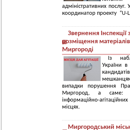
адміністративних послуг. 
координатор проекту “U-
Звернення Інспекції
розміщення матеріалів 
Миргороді
Із наб
України в 
кандидат
мешканцям
випадки порушення Прав
Миргород, а саме: р
інформаційно-агітаційних
місцях.
Миргородський місь