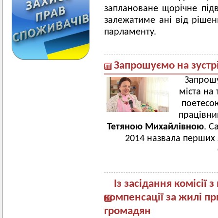
заплановане щорічне підв
залежатиме ані від рішень
парламенту.
Запрошуємо на зустр
Запрошу
міста на
поетесо
працівни
Тетяною Михайлівною
. С
2014 назвала перших
Із засідання комісії 
компенсації за жилі п
громадян