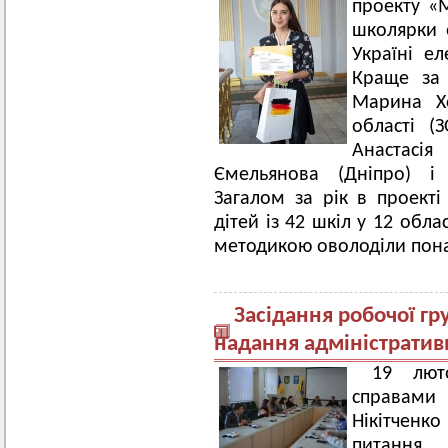
проекту «
школярки 
Україні е
Краще за 
Марина Х
області (
Анастасі
Ємельянова (Дніпро) і 
Загалом за рік в проекті
дітей із 42 шкіл у 12 обла
методикою оволоділи пона
Засідання робочої гр
надання адміністратив
19 лют
справами
Нікітченко
питання 