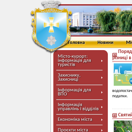
Головна
Новини
Мі
Поряд
Місто-курорт:
різниці 
інформація для
туристів
Захиснику,
Захисниці
Інформація для
водопостач
ВПО
податки.
Інформація
управлінь і відділів
Святи
Економіка міста
Проєкти міста