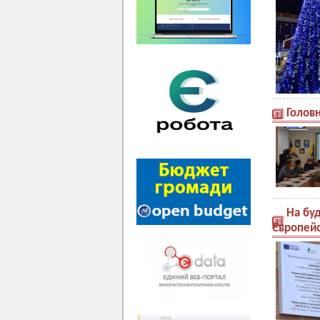
Головн
На бу
Європейс