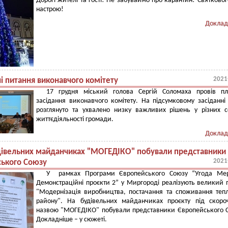
Дорогі жителі та гості! Не забуваймо про карантин! Святковог
настрою!
Доклад
2021
і питання виконавчого комітету
17 грудня міський голова Сергій Соломаха провів пл
засідання виконавчого комітету. На підсумковому засіданн
розглянуто та ухвалено низку важливих рішень у різних 
життєдіяльності громади.
Доклад
дівельних майданчиках "МОГЕДІКО" побували представники
2021
ького Союзу
У рамках Програми Європейського Союзу “Угода Ме
Демонстраційні проєкти 2” у Миргороді реалізують великий 
"Модернізація виробництва, постачання та споживання теп
району". На будівельних майданчиках проєкту під скоро
назвою "МОГЕДІКО" побували представники Європейського 
Докладніше – у сюжеті.