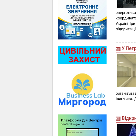
енергетик
координато
Україні Ір
підприємці
У Пет
організува
Іванчика. 
Відкр