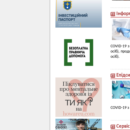
Інфор
COVID-19 з
осіб), про
осіб).
Епідси
COVID-19 з 
Cервіс