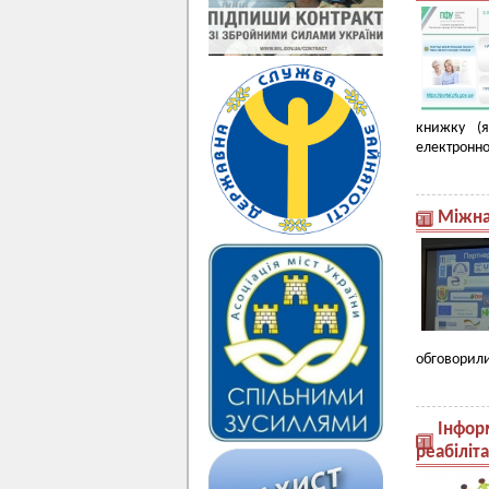
книжку (я
електронно
Міжна
обговорили
Інформ
реабіліта