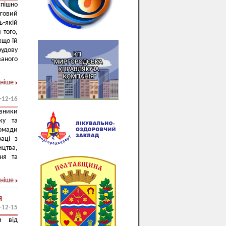
спішно
рговий
ь-якій
 того,
кщо їй
рудову
аного
ніше
-12-16
вники
ку та
ромади
раці з
цтва,
ння та
ніше
я
-12-15
и від