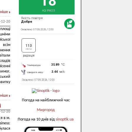
ніше
-12-20
 площі
ешніми
іської
 всім
снення
вітали
кладів
ісенні
вимог.
ський
звитку
ніше
Погода на найближчий час
і
Миргород
-12-20
я в м.
Погода на 10 днів від
sinoptik.ua
iness:
булася