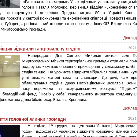
«Ранкова кава з мером». У заході узяли участь заступниця мі
голови Наталія Молочко, керівниця відділу «Економічна спів
а, інфраструктура і довкілля» Представництва ЄС в Україні Клое А
ра проєктів у секторі конкуренції та економічної співпраці Представництв
ина Губарець, регіональний координатор проєкту з боку GIZ Владислав Ка
 Миргородської громади.
Доклад
2021
рівцях відкрили танцювальну студію
Напередодні Дня Святого Миколая жителі селі Пет
Миргородської міської територіальної громади отримали пр
подарунок - суттєво оновлене приміщення у сільському клубі 
студію танцю. На урочисте відкриття зібралися працівники кул
учні школи, жителі села та спонсори. До речі, сам про
облаштування студії є ідеєю Петрівцівських школярів. Вони
часу перемогли на всеукраїнському конкурсі "Підйом
в благодійний фонд "Повір у себе" генерального директора холдингу В
Допомагала дітям бібліотекар Віталіна Кропивна.
Доклад
2021
иття головної ялинки громади
У неділю, 19 грудня, на центральній площі Миргорода
годині, відбудеться урочисте відкриття новорічної ялинки гр