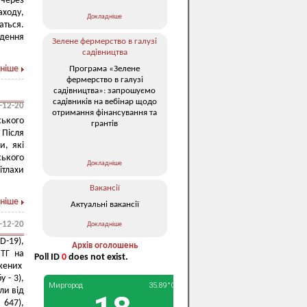
 через
аходу,
Докладніше
аться.
едення
Зелене фермерство в галузі
садівництва
ніше
Програма «Зелене
фермерство в галузі
садівництва»: запрошуємо
садівників на вебінар щодо
-12-20
отримання фінансування та
ського
грантів
 Після
и, які
ського
Докладніше
ітлахи
Вакансії
ніше
Актуальні вакансії
-12-20
Докладніше
-19),
Архів оголошень
МТГ на
Poll ID
0
does not exist.
жених
 - 3),
ли від
 647),