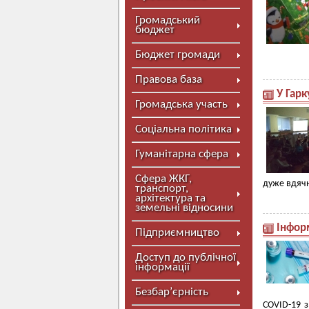
Громадський
бюджет
Бюджет громади
Правова база
У Гар
Громадська участь
Соціальна політика
Гуманітарна сфера
Сфера ЖКГ,
дуже вдячн
транспорт,
архітектура та
земельні відносини
Інфор
Підприємництво
Доступ до публічної
інформації
Безбар’єрність
COVID-19 з