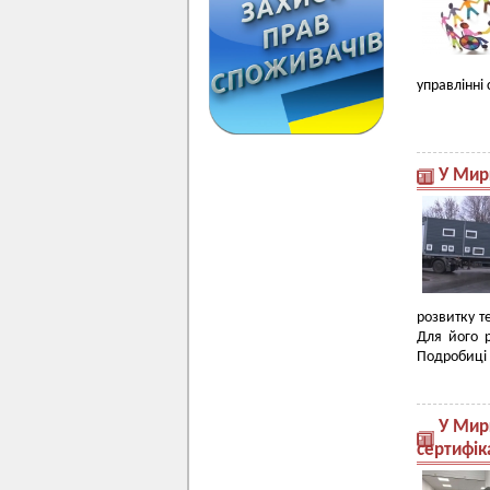
управлінні
У Мир
розвитку т
Для його р
Подробиці 
У Мир
сертифік