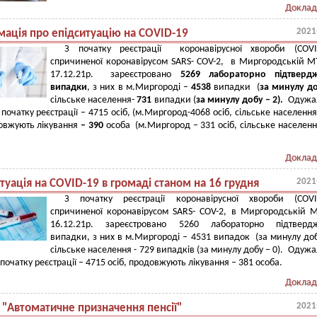
Доклад
2021
мація про епідситуацію на COVID-19
З початку реєстрації коронавірусної хвороби (COVID
спричиненої коронавірусом SARS- COV-2, в Миргородській 
17.12.21р. зареєстровано
5269 лабораторно підтверд
випадки
, з них в м.Миргороді –
4538
випадки (
за минулу до
сільське населення-
731
випадки (
за минулу добу –
2).
Одужал
 початку реєстрації – 4715 осіб, (м.Миргород-4068 осіб, сільське населення
довжують лікування
– 390
особа (м.Миргород – 331 осіб, сільське населенн
Доклад
2021
туація на COVID-19 в громаді станом на 16 грудня
З початку реєстрації коронавірусної хвороби (COVID
спричиненої коронавірусом SARS- COV-2, в Миргородській 
16.12.21р. зареєстровано 5260 лабораторно підтверд
випадки, з них в м.Миргороді – 4531 випадок (за минулу доб
сільське населення - 729 випадків (за минулу добу – 0). Одужа
початку реєстрації – 4715 осіб, продовжують лікування – 381 особа.
Доклад
2021
 "Автоматичне призначення пенсії"