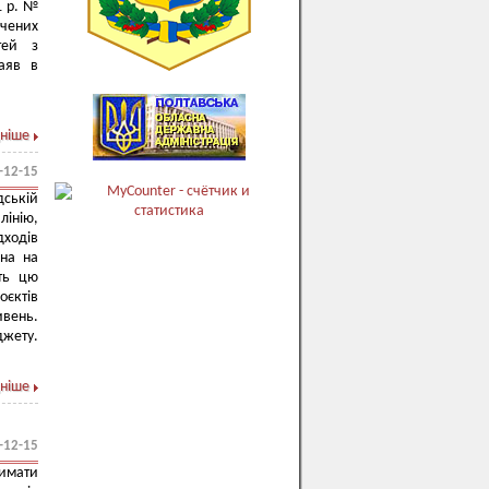
1 р. №
ачених
тей з
заяв в
ніше
-12-15
дській
лінію,
дходів
она на
ють цю
єктів
ивень.
джету.
ніше
-12-15
римати