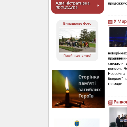
Адміністративна
продовжуют
процедура
У Мирг
Випадкове фото
новорічних
Перейти до галереї
працівники
створили а
номери. Ч
Новорічна
бюджет" та
громади.
Ранков