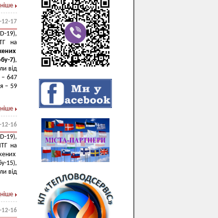
ніше
-12-17
-19),
МТГ на
жених
бу-7
)
,
и від
 – 647
я – 59
ніше
-12-16
-19),
МТГ на
жених
у-15),
ли від
ніше
-12-16