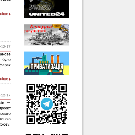
о всім
ніше
-12-17
анове
і було
сферах
ніше
-12-17
рів —
проєкт
лового
ченою
Союзу.