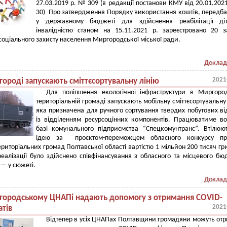
27.03.2019 р. № 309 (в редакції постанови КМУ від 20.01.202
30) Про затвердження Порядку використання коштів, передб
у державному бюджеті для здійснення реабілітації ді
інвалідністю станом на 15.11.2021 р. зареєстровано 20 
 соціального захисту населення Миргородської міської ради.
Доклад
2021
городі запускають сміттєсортувальну лінію
Для поліпшення екологічної інфраструктури в Миргоро
територіальній громаді запускають мобільну сміттєсортувальну 
яка призначена для ручного сортування твердих побутових ві
із відділенням ресурсоцінних компонентів. Працюватиме в
базі комунального підприємства “Спецкомунтранс”. Втілю
ідею за проєктом-переможцем обласного конкурсу про
ериторіальних громад Полтавської області вартістю 1 мільйон 200 тисяч гр
еалізації було здійснено співфінансування з обласного та місцевого бю
— у сюжеті.
Доклад
городському ЦНАПі надають допомогу з отримання СOVID-
2021
атів
Відтепер в усіх ЦНАПах Полтавщини громадяни можуть от