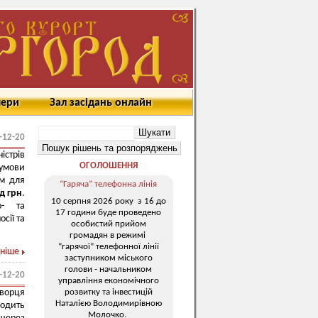
мери
Зал засідань онлайн
-12-20
істрів
ОГОЛОШЕННЯ
 умови
ам для
“Гаряча” телефонна лінія
д грн
.
10 серпня 2026 року з 16 до
о- та
17 години буде проведено
сії та
особистий прийом
громадян в режимі
“гарячої” телефонної лінії
ніше
заступником міського
голови - начальником
-12-20
управління економічного
розвитку та інвестицій
ворця
Наталією Володимирівною
одить
Молочко.