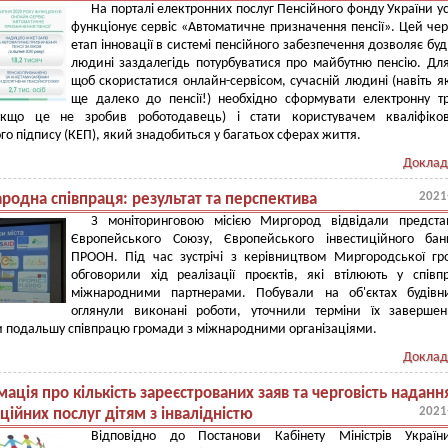
На порталі електронних послуг Пенсійного фонду України у
функціонує сервіс «Автоматичне призначення пенсії». Цей че
етап інновації в системі пенсійного забезпечення дозволяє буд
людині заздалегідь потурбуватися про майбутню пенсію. Для
щоб скористатися онлайн-сервісом, сучасній людині (навіть я
ще далеко до пенсії!) необхідно сформувати електронну т
кщо це не зробив роботодавець) і стати користувачем кваліфіков
го підпису (КЕП), який знадобиться у багатьох сферах життя.
Доклад
2021
родна співпраця: результат та перспектива
З моніторинговою місією Миргород відвідали предста
Європейського Союзу, Європейського інвестиційного бан
ПРООН. Під час зустрічі з керівництвом Миргородської г
обговорили хід реалізації проєктів, які втілюють у співп
міжнародними партнерами. Побували на об'єктах будівни
оглянули виконані роботи, уточнили терміни їх заверше
 подальшу співпрацю громади з міжнародними організаціями.
Доклад
ація про кількість зареєстрованих заяв та черговість наданн
2021
ційних послуг дітям з інвалідністю
Відповідно до Постанови Кабінету Міністрів Україн