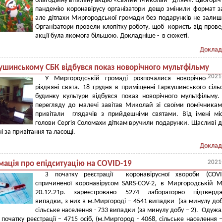
благодійну вітальну акцію «Святий Миколай - дітям». Цьогоріч
пандемію коронавірусу організатори дещо змінили формат з
але дітлахи Миргородської громади без подарунків не залиш
Організатори провели клопітку роботу, щоб користь від пров
акції була якомога більшою. Докладніше - в сюжеті.
Доклад
кушинському СБК відбувся показ новорічного мультфільму
2021
У Миргородській громаді розпочалися новорічно-
різдвяні свята. 18 грудня в приміщенні Гаркушинського сіль
будинку культури відбувся показ новорічного мультфільму.
перегляду до малечі завітав Миколай зі своїми помічникам
привітали глядачів з прийдешніми святами. Від імені мі
голови Сергія Соломахи діткам вручили подарунки. Щасливі д
і за привітання та ласощі.
Доклад
2021
мація про епідситуацію на COVID-19
З початку реєстрації коронавірусної хвороби (COVID
спричиненої коронавірусом SARS-COV-2, в Миргородській 
20.12.21р. зареєстровано 5274 лабораторно підтверд
випадки, з них в м.Миргороді – 4541 випадки (за минулу добу
сільське населення - 733 випадки (за минулу добу – 2). Одужа
 початку реєстрації – 4715 осіб, (м.Миргород - 4068, сільське населення –