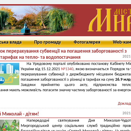
ська влада
Про громаду
Фотогалерея
Web-ка
ок перерахування субвенції на погашення заборгованості з
2021
в тарифах на тепло- та водопостачання
На Урядовому порталі опубліковано постанову Кабінету Мін
України від 15.12.2021
№1340
, якою визначається Порядок та
перерахування субвенції з держбюджету місцевим бюджет
погашення заборгованості з різниці в тарифах на суму
26.9 млр
Завдяки прийняттю цього акту, підприємства тепл
ання мають можливість погасити значну частину заборгованості за енергоно
Доклад
2021
й Миколай - дітям!
Напередодні святкування Дня Миколая-Чудот
Миргородський центр соціальних служб традиційно пров