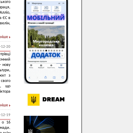
ського
праця,
лліо,
а ЄС в
велін,
ніше
-12-20
рівці
иємний
- нову
ьтури,
єкт з
 свого
", що
іктора
ніше
-12-19
, о 16
омади.