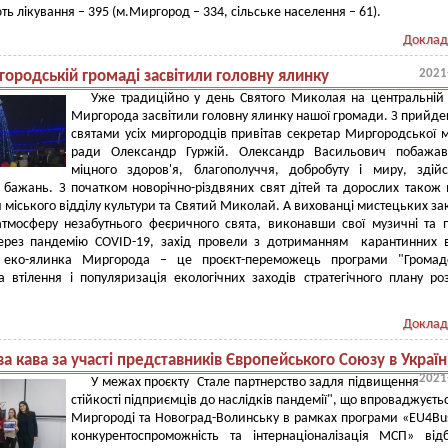
ь лікування – 395 (м.Миргород – 334, сільське населення – 61).
Доклад
2021
ородській громаді засвітили головну ялинку
Уже традиційно у день Святого Миколая на центральній
Миргорода засвітили головну ялинку нашої громади. З прийд
святами усіх миргородців привітав секретар Миргородської м
ради Олександр Гуржій. Олександр Васильович побажав
міцного здоров'я, благополуччя, добробуту і миру, здій
 бажань. З початком новорічно-різдвяних свят дітей та дорослих також 
 міського відділу культури та Святий Миколай. А вихованці мистецьких за
тмосферу незабутнього феєричного свята, виконавши свої музичні та п
ерез пандемію COVID-19, захід провели з дотриманням карантинних 
 еко-ялинка Миргорода – це проєкт-переможець програми "Громад
 втілення і популяризація екологічних заходів стратегічного плану ро
Доклад
а кава за участі представників Європейського Союзу в Україн
2021
У межах проєкту Стале партнерство задля підвищення
стійкості підприємців до наслідків пандемії", що впроваджуєтьс
Миргороді та Новоград-Волинську в рамках програми «EU4Bus
конкурентоспроможність та інтернаціоналізація МСП» від