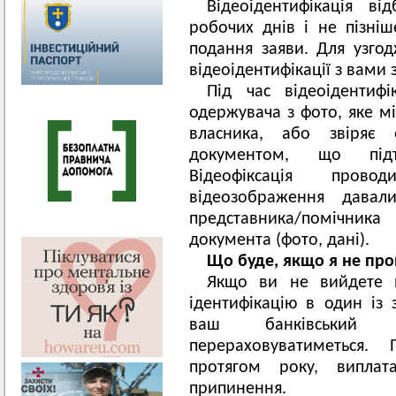
Відеоідентифікація в
робочих днів і не пізні
подання заяви. Для узго
відеоідентифікації з вами
Під час відеоідентиф
одержувача з фото, яке мі
власника, або звіряє 
документом, що підт
Відеофіксація про
відеозображення давал
представника/помічник
документа (фото, дані).
Що буде, якщо я не про
Якщо ви не вийдете н
ідентифікацію в один із
ваш банківський р
перераховуватиметься. 
протягом року, виплат
припинення.