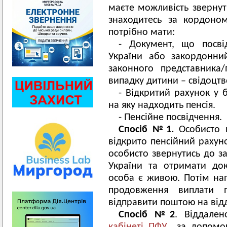
маєте можливість звернут
знаходитесь за кордоно
потрібно мати:
- Документ, що посві
України або закордонни
законного представника
випадку дитини – свідоцт
- Відкритий рахунок у б
на яку надходить пенсія.
- Пенсійне посвідчення.
Спосіб №1.
Особисто 
відкрито пенсійний раху
особисто звернутись до з
України та отримати до
особа є живою. Потім нап
продовження виплати 
відправити поштою на відд
Спосіб №2
. Віддале