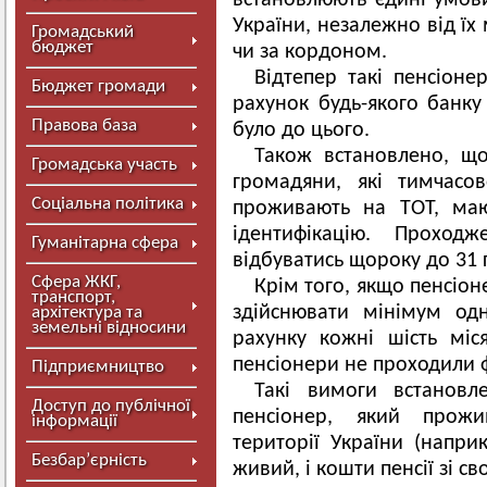
встановлюють єдині умови
України, незалежно від їх
Громадський
бюджет
чи за кордоном.
Відтепер такі пенсіоне
Бюджет громади
рахунок будь-якого банку
Правова база
було до цього.
Також встановлено, щ
Громадська участь
громадяни, які тимчас
Соціальна політика
проживають на ТОТ, маю
ідентифікацію. Проходж
Гуманітарна сфера
відбуватись щороку до 31 
Сфера ЖКГ,
Крім того, якщо пенсіо
транспорт,
здійснювати мінімум од
архітектура та
земельні відносини
рахунку кожні шість міс
пенсіонери не проходили ф
Підприємництво
Такі вимоги встановл
Доступ до публічної
пенсіонер, який прож
інформації
території України (напр
Безбар’єрність
живий, і кошти пенсії зі св