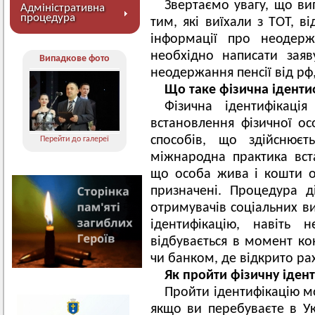
Звертаємо увагу, що ви
Адміністративна
процедура
тим, які виїхали з ТОТ, в
інформації про неодер
необхідно написати зая
Випадкове фото
неодержання пенсії від рф,
Що таке фізична іденти
Фізична ідентифікац
встановлення фізичної о
способів, що здійснюєт
Перейти до галереї
міжнародна практика вст
що особа жива і кошти о
призначені. Процедура д
отримувачів соціальних ви
ідентифікацію, навіть
відбувається в момент к
чи банком, де відкрито ра
Як пройти фізичну іден
Пройти ідентифікацію м
якщо ви перебуваєте в Укр