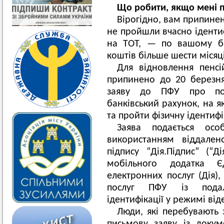
Що робити, якщо мені п
Вірогідно, вам припинен
не пройшли вчасно іденти
на ТОТ, — по вашому ба
коштів більше шести місяц
Для відновлення пенсі
припинено до 20 березня
заяву до ПФУ про пон
банківський рахунок, на я
та пройти фізичну ідентиф
Заява подається ос
використанням віддален
підпису “Дія.Підпис” (“
мобільного додатка Є
електронних послуг (Дія)
послуг ПФУ із подал
ідентифікації у режимі ві
Люди, які перебувають