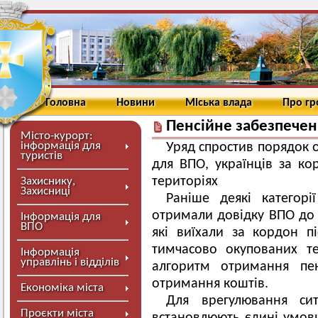
Головна
Новини
Міська влада
Про г
Пенсійне забезпече
Місто-курорт:
інформація для
Уряд спростив порядок о
туристів
для ВПО, українців за к
територіях
Захиснику,
Захисниці
Раніше деякі категорі
отримали довідку ВПО до 
Інформація для
ВПО
які виїхали за кордон п
тимчасово окупованих т
Інформація
управлінь і відділів
алгоритм отримання пен
отримання коштів.
Економіка міста
Для врегулювання си
Проєкти міста