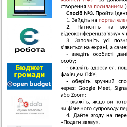
кабінеті ПФУ
за допомого
створення
за посиланням
)
Спосіб №3.
Пройти ідент
1. Зайдіть на
портал еле
2. Натисніть на вк
відеоконференцзв’язку» у 
3. Заповніть усі поз
зʼявиться на екрані, а саме
- введіть особисті да
особу;
- вкажіть адресу ел. по
фахівцем ПФУ;
- оберіть зручний спо
через: Google Meet, Signa
або Zoom;
- вкажіть, якщо ви по
чи фізичного супроводу пе
4. Дайте згоду на пере
«Подати заяву».