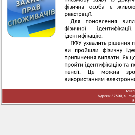
письмову заяву із доку
фізична особа є живо
реєстрації.
Для поновлення випл
фізичної ідентифікац
ідентифікацію.
ПФУ ухвалить рішення п
ви пройшли фізичну іде
припинення виплати. Якщо 
пройти ідентифікацію та 
пенсії. Це можна зр
використанням електронного
МИРГ
Адреса: 37600, м. Мирг
E