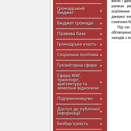
вікон і дв
рамках ре
Громадський
освітленн
бюджет
джерел ене
сонячних б
Бюджет громади
Під час
обговорен
Правова база
заходів з 
Громадська участь
Соціальна політика
Гуманітарна сфера
Сфера ЖКГ,
транспорт,
архітектура та
земельні відносини
Підприємництво
Доступ до публічної
інформації
Безбар’єрність