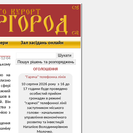
мери
Зал засідань онлайн
-12-04
ькому
ОГОЛОШЕННЯ
ро на
“Гаряча” телефонна лінія
близно
10 серпня 2026 року з 16 до
 сфері
17 години буде проведено
важний
особистий прийом
йшов в
громадян в режимі
й. Він
“гарячої” телефонної лінії
цтва з
заступником міського
нією з
голови - начальником
управління економічного
розвитку та інвестицій
щення
Наталією Володимирівною
заміну
Молочко.