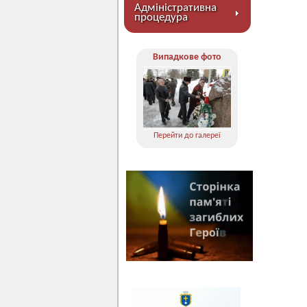
Адміністративна
процедура
Випадкове фото
Перейти до галереї