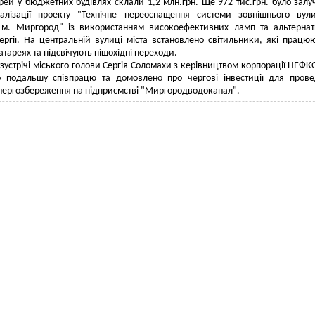
ерей у бюджетних будівлях склали 1,2 млн.грн. Ще 972 тис.грн. було залу
алізації проекту "Технічне переоснащення системи зовнішнього вул
я м. Миргород" із використанням високоефективних ламп та альтерна
ргії. На центральній вулиці міста встановлено світильники, які працю
атареях та підсвічують пішохідні переходи.
 зустрічі міського голови Сергія Соломахи з керівництвом корпорації НЕФК
о подальшу співпрацю та домовлено про чергові інвестиції для пров
енергозбереження на підприємстві "Миргородводоканал".