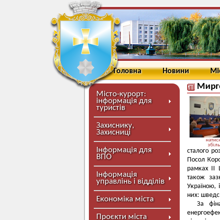
Головна
Новини
Мі
Мирго
Місто-курорт:
інформація для
туристів
Захиснику,
Захисниці
натисн
збіл
Інформація для
сталого ро
ВПО
Посол Коро
рамках II 
Інформація
також заз
управлінь і відділів
Україною, 
них: шведс
Економіка міста
За фін
енергоефект
Проєкти міста