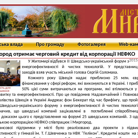
ська влада
Про громаду
Фотогалерея
Web-ка
род отримає черговий кредит від корпорації НЕФКО
2015
У Житомирі відбувся II Шведсько-український форум з
енергоефективності й чистих технологій. У представниц
заходів взяв участь міський голова Сергій Соломаха.
Кожного року Швеція надає приблизно 25 млн. єв
фінансування у сфері реформ, які виконуються в Україні. І при
іть для
50% цієї суми витрачаються на програми, які втілюються у
ьшення
звитку та енергоефективності. Про це повідомив Надзвичайний і Повно
лівства Швеція в Україні Андреас фон Бекерат під час брифінгу, що про
Шведсько-українського форуму з енергоефективності й чистих технологі
начив, що шведські компанії зацікавлені в поглибленні співробітни
і доказом цього є представлення на форумі 25 шведських компаній. З од
ькою корпорацією НЕФКО співпрацює і Миргород.
ансової підтримки у місті було реалізовано два проекти з підви
ивності: у гімназії ім. Т. Г.Шевченка та НВК "Гелікон". Кредитні кошти на 