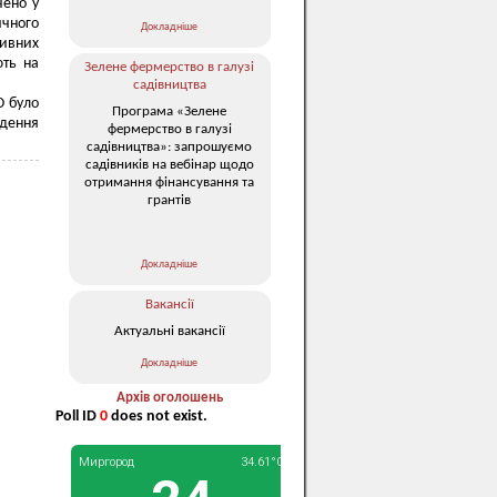
чено у
ичного
Докладніше
тивних
ють на
Зелене фермерство в галузі
садівництва
О було
Програма «Зелене
едення
фермерство в галузі
садівництва»: запрошуємо
садівників на вебінар щодо
отримання фінансування та
грантів
Докладніше
Вакансії
Актуальні вакансії
Докладніше
Архів оголошень
Poll ID
0
does not exist.