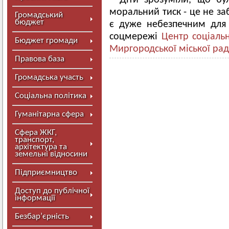
Діти зрозуміли, що бул
моральний тиск - це не за
Громадський
бюджет
є дуже небезпечним для 
соцмережі
Центр соціальн
Бюджет громади
Миргородської міської ра
Правова база
Громадська участь
Соціальна політика
Гуманітарна сфера
Сфера ЖКГ,
транспорт,
архітектура та
земельні відносини
Підприємництво
Доступ до публічної
інформації
Безбар’єрність