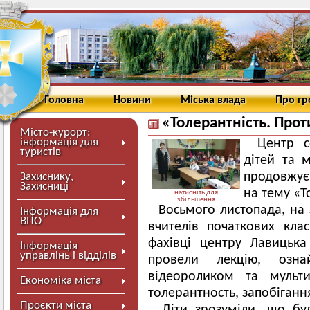
Головна
Новини
Міська влада
Про г
«Толерантність. Проти
Місто-курорт:
інформація для
Центр с
туристів
дітей та 
продовжує 
Захиснику,
Захисниці
на тему «Т
натисніть для
збільшення
Восьмого листопада, на 
Інформація для
ВПО
вчителів початкових кла
фахівці центру Лавицьк
Інформація
управлінь і відділів
провели лекцію, озна
відеороликом та мульт
Економіка міста
толерантность, запобігання
Проєкти міста