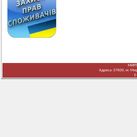
МИРГ
Адреса: 37600, м. Мирг
E