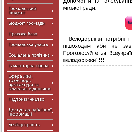
Допомогти із голосуван
міської ради.
Громадський
бюджет
Бюджет громади
Правова база
Велодоріжки потрібні і 
Громадська участь
пішоходам аби не зав
Проголосуйте за Всеукра
Соціальна політика
велодоріжки"!!!
Гуманітарна сфера
Сфера ЖКГ,
транспорт,
архітектура та
земельні відносини
Підприємництво
Доступ до публічної
інформації
Безбар’єрність