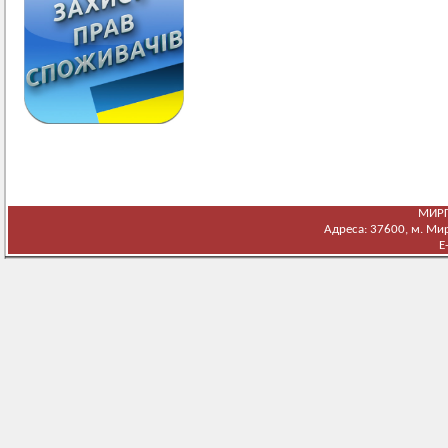
МИРГ
Адреса: 37600, м. Мирг
E