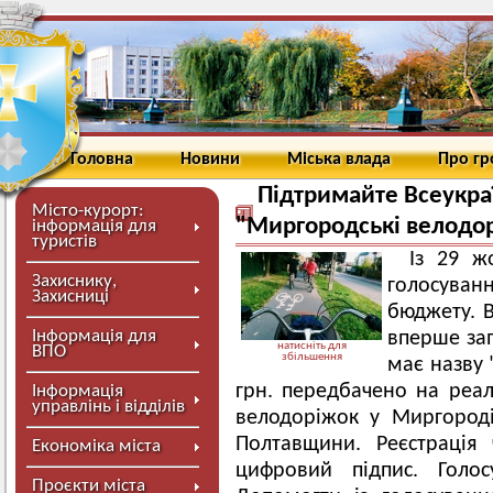
Головна
Новини
Міська влада
Про г
Підтримайте Всеукра
Місто-курорт:
"Миргородські велодо
інформація для
туристів
Із 29 ж
Захиснику,
голосува
Захисниці
бюджету. 
Інформація для
вперше за
натисніть для
ВПО
збільшення
має назву 
грн. передбачено на реал
Інформація
управлінь і відділів
велодоріжок у Миргороді
Полтавщини. Реєстрація
Економіка міста
цифровий підпис. Голо
Проєкти міста