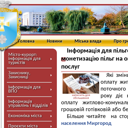
Головна
Новини
Міська влада
Про г
Інформація для пільг
Місто-курорт:
монетизацію пільг на 
інформація для
туристів
послуг
Захиснику,
Які змін
Захисниці
оплату жи
Інформація для
поточного
ВПО
року діє 
натисніть для
збільшення
Інформація
оплату житлово-комунал
управлінь і відділів
грошовій готівковій або бе
Економіка міста
Більше читайте на сто
населення Миргород
Проєкти міста