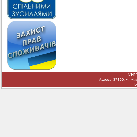
МИРГ
Адреса: 37600, м. Мирг
E