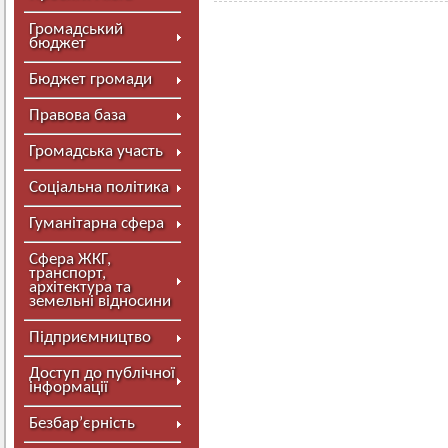
Громадський
бюджет
Бюджет громади
Правова база
Громадська участь
Соціальна політика
Гуманітарна сфера
Сфера ЖКГ,
транспорт,
архітектура та
земельні відносини
Підприємництво
Доступ до публічної
інформації
Безбар’єрність