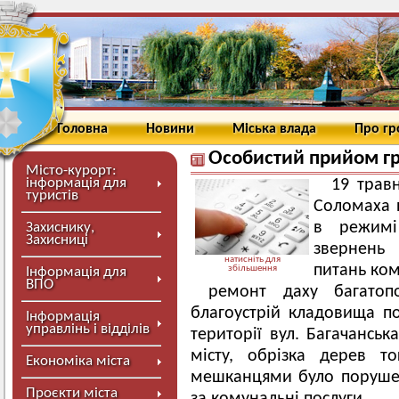
Головна
Новини
Міська влада
Про г
Особистий прийом г
Місто-курорт:
інформація для
19 трав
туристів
Соломаха 
в режимі 
Захиснику,
Захисниці
звернень 
натисніть для
питань ком
збільшення
Інформація для
ВПО
ремонт даху багатопо
благоустрій кладовища по 
Інформація
управлінь і відділів
території вул. Багачанськ
місту, обрізка дерев т
Економіка міста
мешканцями було порушен
Проєкти міста