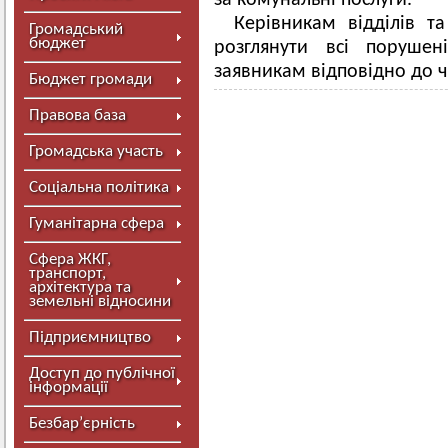
за комунальні послуги.
Керівникам відділів т
Громадський
бюджет
розглянути всі поруше
заявникам відповідно до 
Бюджет громади
Правова база
Громадська участь
Соціальна політика
Гуманітарна сфера
Сфера ЖКГ,
транспорт,
архітектура та
земельні відносини
Підприємництво
Доступ до публічної
інформації
Безбар’єрність