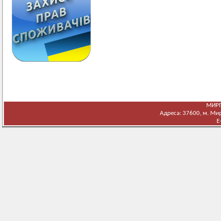
МИРГ
Адреса: 37600, м. Мирг
E