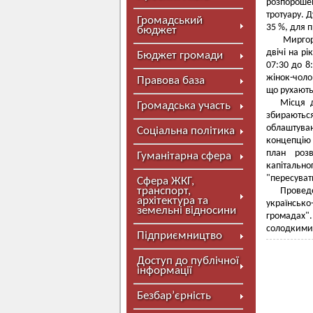
розпороше
тротуару. 
Громадський
35 %, для п
бюджет
Миргоро
двічі на рі
Бюджет громади
07:30 до 8
жінок-чоло
Правова база
що рухаютьс
Місця д
Громадська участь
збираються
облаштува
Соціальна політика
концепцію 
план розв
Гуманітарна сфера
капітальн
"пересуват
Сфера ЖКГ,
транспорт,
Провед
архітектура та
українськ
земельні відносини
громадах".
солодкими
Підприємництво
Доступ до публічної
інформації
Безбар’єрність