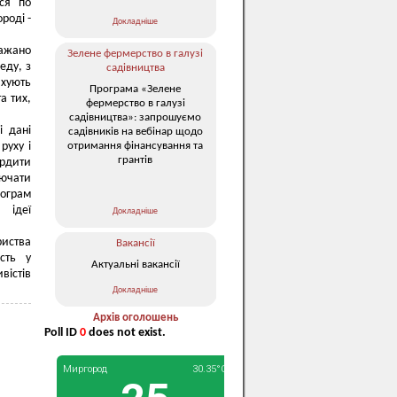
ся по
роді -
Докладніше
бажано
Зелене фермерство в галузі
еду, з
садівництва
ахують
Програма «Зелене
а тих,
фермерство в галузі
садівництва»: запрошуємо
і дані
садівників на вебінар щодо
отримання фінансування та
руху і
грантів
ердити
лючати
ограм
 ідеї
Докладніше
риства
Вакансії
ість у
Актуальні вакансії
вістів
Докладніше
Архів оголошень
Poll ID
0
does not exist.