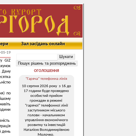
мери
Зал засідань онлайн
-05-19
ту GIZ
ахунок
ОГОЛОШЕННЯ
. Дану
есятка
“Гаряча” телефонна лінія
ністю
10 серпня 2026 року з 16 до
17 години буде проведено
ня) по
особистий прийом
нішому
громадян в режимі
навіть
“гарячої” телефонної лінії
години
заступником міського
голови - начальником
управління економічного
вність
розвитку та інвестицій
трація
Наталією Володимирівною
й день
Молочко.