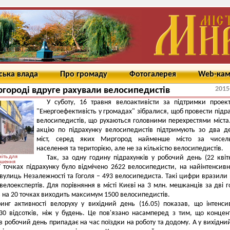
ська влада
Про громаду
Фотогалерея
Web-ка
2015
городі вдруге рахували велосипедистів
У суботу, 16 травня велоактивісти за підтримки проек
"Енергоефективість у громадах" зібралися, щоб провести підр
велосипедистів, що рухаються головними перехрестями міста
акцію по підрахунку велосипедистів підтримують зо два д
міст, серед яких Миргород найменше місто за чисель
населення та територією, але не за кількістю велосипедистів.
іть для
Так, за одну годину підрахунків у робочий день (22 квіт
ьшення
7 точках підрахунку було відмічено 2622 велосипедисти, на найінтенсив
 вулиць Незалежності та Гоголя – 493 велосипедиста. Такі цифри вразили 
велоекспертів. Для порівняння в місті Києві на 3 млн. мешканців за дві 
в на 20 точках виходить максимум 1500 велосипедистів.
инг активності велоруху у вихідний день (16.05) показав, що інтенси
0 відсотків, ніж у будень. Це пов'язано насамперед з тим, що концен
 в робочий день припадає на час поїздки на роботу та додому. А у вихідни