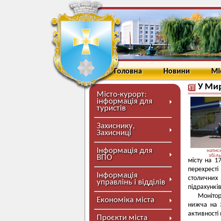
Головна
Новини
Мі
У Мир
Місто-курорт:
інформація для
туристів
Захиснику,
Захисниці
Інформація для
натисн
збіл
ВПО
місту на 1
перехресті
Інформація
столичних 
управлінь і відділів
підрахункі
Монітор
Економіка міста
нижча на 3
активності
Проєкти міста