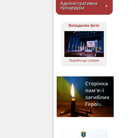
Адміністративна
процедура
Випадкове фото
Перейти до галереї