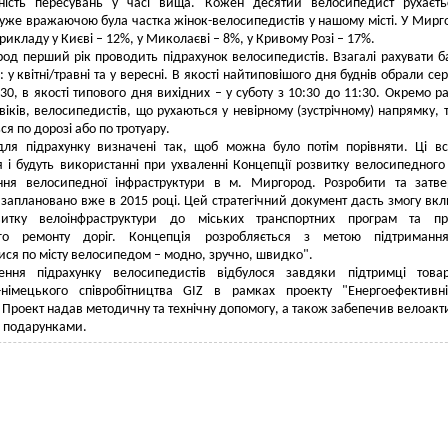
ність пересувань у часі вища. Кожен десятий велосипедист рухаєть
Дуже вражаючою була частка жінок-велосипедистів у нашому місті. У Мирго
рикладу у Києві – 12%, у Миколаєві – 8%, у Кривому Розі – 17%.
д перший рік проводить підрахунок велосипедистів. Взагалі рахувати 
к: у квітні/травні та у вересні. В якості найтиповішого дня буднів обрали сер
:30, в якості типового дня вихідних – у суботу з 10:30 до 11:30. Окремо р
віків, велосипедистів, що рухаються у невірному (зустрічному) напрямку, т
я по дорозі або по тротуару.
ля підрахунку визначені так, щоб можна було потім порівняти. Ці вс
 і будуть використанні при ухваленні Концепції розвитку велосипедного 
ння велосипедної інфраструктури в м. Миргород. Розробити та затв
заплановано вже в 2015 році. Цей стратегічний документ дасть змогу вк
итку велоінфраструктури до міських транспортних програм та пр
ого ремонту доріг. Концепція розробляється з метою підтримання
ися по місту велосипедом – модно, зручно, швидко".
ення підрахунку велосипедистів відбулося завдяки підтримці
това
о-німецького співробітництва GIZ в рамках проекту "Енергоефективн
 Проект надав методичну та технічну допомогу, а також забепечив велоакти
 подарунками.