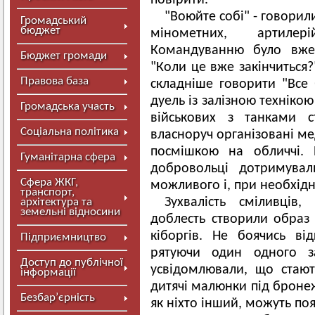
повірити.
"Воюйте собі" - говорил
Громадський
бюджет
мінометних, артилері
Командуванню було вже 
Бюджет громади
"Коли це вже закінчиться?
Правова база
складніше говорити "Все 
дуель із залізною техніко
Громадська участь
військових з танками 
Соціальна політика
власноруч організовані ме
посмішкою на обличчі. 
Гуманітарна сфера
добровольці дотримувал
Сфера ЖКГ,
можливого і, при необхідн
транспорт,
Зухвалість сміливців,
архітектура та
земельні відносини
доблесть створили образ 
кіборгів. Не боячись ві
Підприємництво
рятуючи один одного з
Доступ до публічної
усвідомлювали, що стаю
інформації
дитячі малюнки під бронеж
Безбар’єрність
як ніхто інший, можуть поя