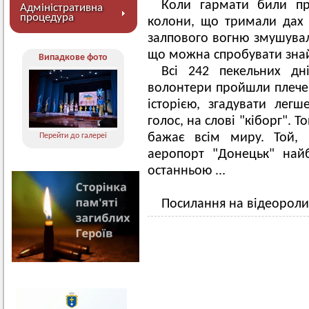
Коли гармати били пр
Адміністративна
процедура
колони, що тримали дах 
залпового вогню змушувал
що можна спробувати знай
Випадкове фото
Всі 242 пекельних дні
волонтери пройшли плечем 
історією, згадувати легш
голос, на слові "кіборг". Т
бажає всім миру. Той,
Перейти до галереї
аеропорт "Донецьк" най
останньою ...
Посилання на відеороли