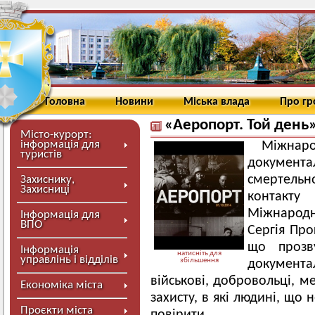
Головна
Новини
Міська влада
Про г
«Аеропорт. Той день
Місто-курорт:
інформація для
Міжнар
туристів
докумен
смертельн
Захиснику,
Захисниці
контакт
Міжнарод
Інформація для
ВПО
Сергія Про
що прозв
Інформація
натисніть для
управлінь і відділів
збільшення
документал
військові, добровольці, 
Економіка міста
захисту, в які людині, що
Проєкти міста