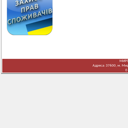
МИРГ
Адреса: 37600, м. Мирг
E