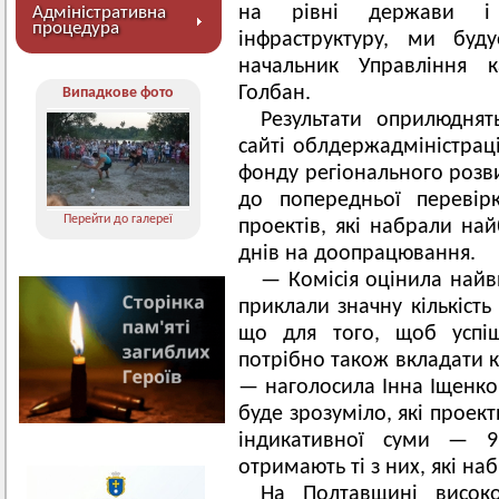
на рівні держави і 
Адміністративна
процедура
інфраструктуру, ми буд
начальник Управління к
Голбан.
Випадкове фото
Результати оприлюдня
сайті облдержадміністрац
фонду регіонального розви
до попередньої перевір
Перейти до галереї
проектів, які набрали най
днів на доопрацювання.
— Комісія оцінила найви
приклали значну кількість
що для того, щоб успіш
потрібно також вкладати к
— наголосила Інна Іщенко.
буде зрозуміло, які проек
індикативної суми — 
отримають ті з них, які на
На Полтавщині висок