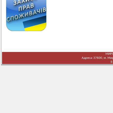
МИРГ
Адреса: 37600, м. Мирг
E