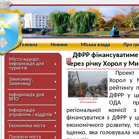
Головна
Новини
Міська влада
Про г
ДФРР фінансуватиме 
Місто-курорт:
через річку Хорол у Ми
інформація для
туристів
Проект 
Захиснику,
Хорол у М
Захисниці
рейтингу п
Інформація для
ДФРР у ць
ВПО
натисніть для
ОДА про
збільшення
регіональної комісії 
Інформація
управлінь і відділів
фінансуватися з ДФРР у 
економічного розвитку, то
Економіка міста
Іщенко, яка головувала на
Проєкти міста