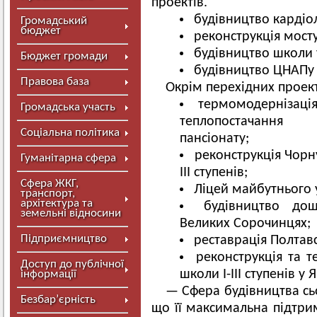
проектів.
будівництво кардіол
Громадський
бюджет
реконструкція мосту
будівництво школи 
Бюджет громади
будівництво ЦНАПу 
Правова база
Окрім перехідних проект
термомодернізація
Громадська участь
теплопостачання 
Соціальна політика
пансіонату;
реконструкція Чорну
Гуманітарна сфера
III ступенів;
Сфера ЖКГ,
Ліцей майбутнього 
транспорт,
архітектура та
будівництво дош
земельні відносини
Великих Сорочинцях;
Підприємництво
реставрація Полтавс
реконструкція та т
Доступ до публічної
школи I-III ступенів у 
інформації
— Сфера будівництва сь
Безбар’єрність
що її максимальна підтри