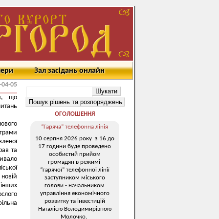
мери
Зал засідань онлайн
-04-05
я, що
питань
ОГОЛОШЕННЯ
ового
“Гаряча” телефонна лінія
грами
10 серпня 2026 року з 16 до
вленої
17 години буде проведено
рав та
особистий прийом
ривало
громадян в режимі
іської
“гарячої” телефонної лінії
 новій
заступником міського
 інших
голови - начальником
управління економічного
ослого
розвитку та інвестицій
фільна
Наталією Володимирівною
Молочко.