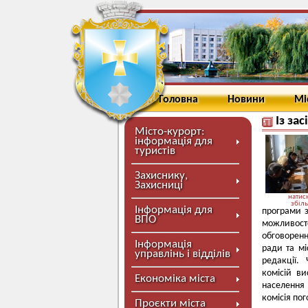
Головна
Новини
Мі
Із за
Місто-курорт:
інформація для
туристів
Захиснику,
Захисниці
натисн
збіл
Інформація для
програми з
ВПО
можливост
обговоренн
Інформація
ради та мі
управлінь і відділів
редакції. 
комісій ви
Економіка міста
населення
комісія по
Проєкти міста