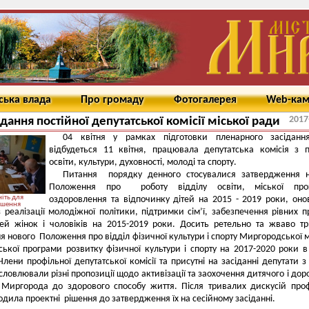
ська влада
Про громаду
Фотогалерея
Web-ка
2017
сідання постійної депутатської комісії міської ради
04 квітня у рамках підготовки пленарного засіданн
відбудеться 11 квітня, працювала депутатська комісія з 
освіти, культури, духовності, молоді та спорту.
Питання порядку денного стосувалися затвердження н
Положення про роботу відділу освіти, міської про
іть для
оздоровлення та відпочинку дітей на 2015 - 2019 роки, оно
ьшення
 реалізації молодіжної політики, підтримки сім’ї, забезпечення рівних п
ей жінок і чоловіків на 2015-2019 роки. Досить ретельно та жваво т
я нового Положення про відділ фізичної культури і спорту Миргородської м
ської програми розвитку фізичної культури і спорту на 2017-2020 роки в
Члени профільної депутатської комісії та присутні на засіданні депутати з
словлювали різні пропозиції щодо активізації та заохочення дитячого і дор
 Миргорода до здорового способу життя. Після тривалих дискусій про
годила проектні рішення до затвердження їх на сесійному засіданні.