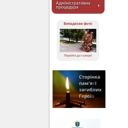
Адміністративна
процедура
Випадкове фото
Перейти до галереї