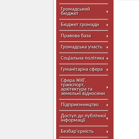
Громадський
бюджет
Бюджет громади
Правова база
Громадська участь
Соціальна політика
Гуманітарна сфера
Сфера ЖКГ,
транспорт,
архітектура та
земельні відносини
Підприємництво
Доступ до публічної
інформації
Безбар’єрність