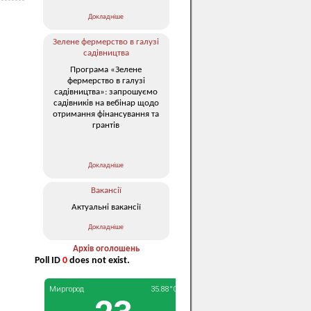
Докладніше
Зелене фермерство в галузі
садівництва
Програма «Зелене
фермерство в галузі
садівництва»: запрошуємо
садівників на вебінар щодо
отримання фінансування та
грантів
Докладніше
Вакансії
Актуальні вакансії
Докладніше
Архів оголошень
Poll ID
0
does not exist.