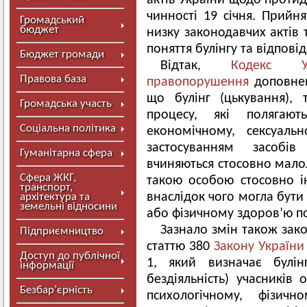
актів України щодо протид
чинності 19 січня. Прийн
Громадський
бюджет
низку законодавчих актів 
поняття булінгу та відповід
Бюджет громади
Відтак,
Кодекс У
Правова база
правопорушення
доповнен
що булінг (цькування), 
Громадська участь
процесу, які полягают
Соціальна політика
економічному, сексуаль
застосуванням засобі
Гуманітарна сфера
вчиняються стосовно малол
Сфера ЖКГ,
такою особою стосовно ін
транспорт,
внаслідок чого могла бути
архітектура та
земельні відносини
або фізичному здоров’ю по
Зазнало змін також зако
Підприємництво
статтю 380
Закону України
Доступ до публічної
1, який визначає булін
інформації
бездіяльність) учасників 
Безбар’єрність
психологічному, фізичн