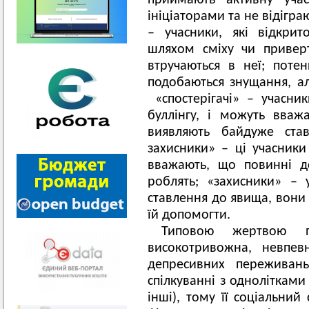
приймають активну уча
ініціаторами та не відігра
– учасники, які відкрит
шляхом сміху чи приверт
втручаються в неї; поте
подобаються знущання, ал
«спостерігачі» – учасник
буллінгу, і можуть вваж
виявляють байдуже став
захисники» – ці учасники
вважають, що повинні д
роблять; «захисники» – 
ставлення до явища, вони
їй допомогти.
Типовою жертвою пе
високотривожна, невпев
депресивних переживан
спілкуванні з однолітками
інші), тому її соціальний