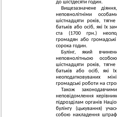
до шістдесяти годин.
Вищезазначене діянн
неповнолітніми особа
шістнадцяти років, тяг
батьків або осіб, які їх за
ста (1700 грн.) неопо
громадян або громадські
сорока годин.
Булінг, який вчине
неповнолітньою особ
шістнадцяти років, тяг
батьків або осіб, які 
неоподатковуваних мі
громадські роботи на строк
Також законодавчим
неповідомлення керівни
підрозділам органів Націо
булінгу (цькування) уча
собою накладення штрафу 