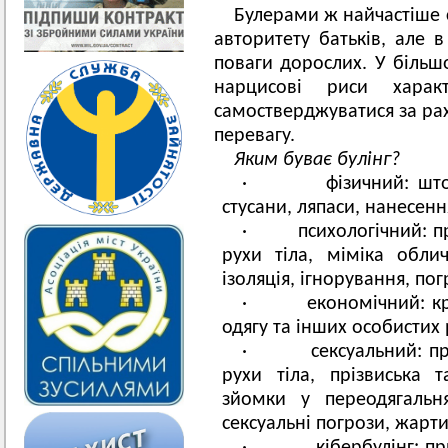
Булерами ж найчастіше с
авторитету батьків, але в
поваги дорослих. У більшо
нарцисові риси харак
самостверджуватися за ра
перевагу.
Яким буває булінг?
· фізичний: штовхан
стусани, ляпаси, нанесен
· психологічний: при
рухи тіла, міміка обли
ізоляція, ігнорування, по
· економічний: кра
одягу та інших особистих
· сексуальний: прини
рухи тіла, прізвиська 
зйомки у переодягальн
сексуальні погрози, жарт