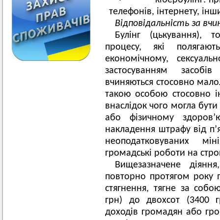
· кібербулінг: при
телефонів, інтернету, інш
Відповідальність за вчи
Булінг (цькування), т
процесу, які полягают
економічному, сексуаль
застосуванням засобі
вчиняються стосовно малол
такою особою стосовно ін
внаслідок чого могла бути
або фізичному здоров
накладення штрафу від п’ят
неоподатковуваних мі
громадські роботи на стро
Вищезазначене діянн
повторно протягом року п
стягнення, тягне за собо
грн) до двохсот (3400 г
доходів громадян або гро