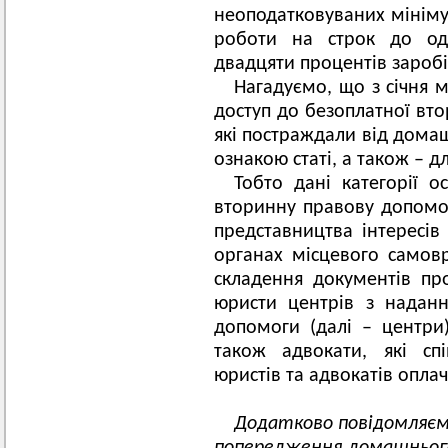
неоподатковуваних мініму
роботи на строк до од
двадцяти процентів заробі
Нагадуємо, що з січня 
доступ до безоплатної вто
які постраждали від домаш
ознакою статі, а також – дл
Тобто дані категорії 
вторинну правову допомог
представництва інтересів
органах місцевого самов
складення документів про
юристи центрів з наданн
допомоги (далі – центри
також адвокати, які сп
юристів та адвокатів опла
Додатково повідомляємо,