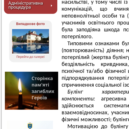
насильстві, у тому числі 
Адміністративна
процедура
комунікацій, що вчиня
неповнолітньої особи та 
учасників освітнього про
Випадкове фото
була заподіяна шкода п
потерпілого.
Типовими ознаками булі
(повторюваність) діяння; 
потерпілий (жертва булінгу)
Перейти до галереї
бездіяльність кривдник
психічної та/або фізичної
підпорядкування потерпі
спричинення соціальної ізо
Булінг характе
компоненти:
агресивна
здійснюється система
взаємовідносинах, учасни
фізичні можливості; булін
Мотивацією до булінгу 