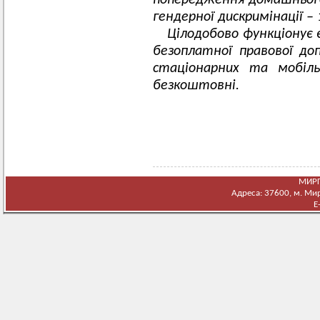
попередження домашньог
гендерної дискримінації – 
Цілодобово функціонує
безоплатної правової доп
стаціонарних та мобіл
безкоштовні.
МИРГ
Адреса: 37600, м. Мирг
E