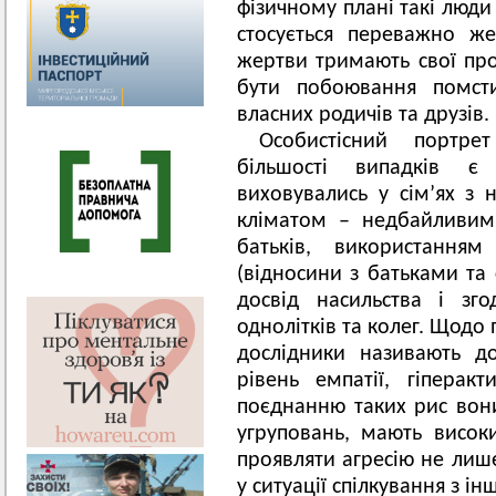
фізичному плані такі люди 
стосується переважно же
жертви тримають свої пр
бути побоювання помсти
власних родичів та друзів.
Особистісний портре
більшості випадків є
виховувались у сім’ях з 
кліматом – недбайливим
батьків, використання
(відносини з батьками та
досвід насильства і зг
однолітків та колег. Щодо
дослідники називають дом
рівень емпатії, гіперакт
поєднанню таких рис вони
угруповань, мають високи
проявляти агресію не лише
у ситуації спілкування з і