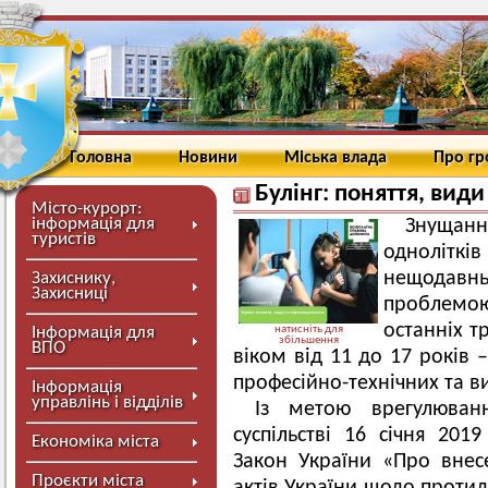
Головна
Новини
Міська влада
Про г
Булінг: поняття, види
Місто-курорт:
інформація для
Знущан
туристів
однолітк
нещодавн
Захиснику,
Захисниці
проблемо
останніх т
Інформація для
натисніть для
збільшення
ВПО
віком від 11 до 17 років –
професійно-технічних та в
Інформація
управлінь і відділів
Із метою врегулюван
суспільстві 16 січня 201
Економіка міста
Закон України «Про внес
Проєкти міста