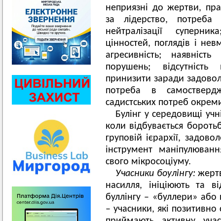
неприязні до жертви, пра
за лідерство, потреба 
нейтралізації суперник
цінностей, поглядів і нев
агресивність; наявніст
порушень; відсутність
принизити заради задовол
потреба в самостверд
садистських потреб окреми
Булінг у середовищі учн
коли відбувається бороть
груповій ієрархії, задово
інструмент маніпулюван
свого мікросоціуму.
Учасники боулінгу:
жертв
насилля, ініціюють та ві
буллінгу – «буллери» або 
– учасники, які позитивно