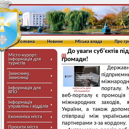
Головна
Новини
Міська влада
Про г
До уваги суб’єктів п
Місто-курорт:
громади!
інформація для
туристів
Держав
Захиснику,
підприєм
Захисниці
міжнародн
Інформація для
порталу. 
натисніть для
ВПО
збільшення
веб-порталу є промоція у
міжнародних заходів, я
Інформація
управлінь і відділів
України, а також допом
співпраці між українсь
Економіка міста
партнерами з-за кордону.
Проєкти міста