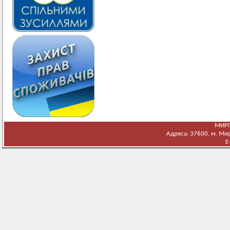
МИРГ
Адреса: 37600, м. Мирг
E