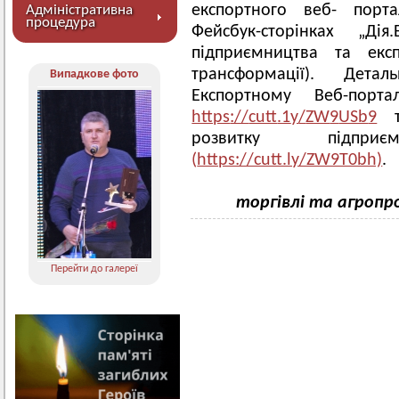
експортного веб- порта
Адміністративна
процедура
Фейсбук-сторінках „Ді
підприємництва та експ
трансформації). Дет
Випадкове фото
Експортному Веб-порта
https
://
cutt
.1
y
/
ZW
9
USb
9
розвитку підпри
(
https://cutt.ly/ZW9T0bh)
.
торгівлі та агропр
Перейти до галереї