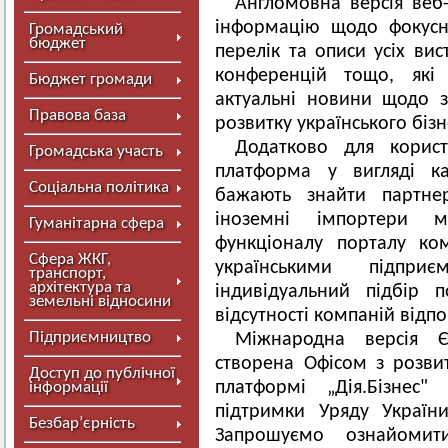
Англомовна версія веб
інформацію щодо фокусни
Громадський
бюджет
перелік та описи усіх вис
конференцій тощо, які 
Бюджет громади
актуальні новини щодо з
Правова база
розвитку українського біз
Додатково для корист
Громадська участь
платформа у вигляді ка
Соціальна політика
бажають знайти партне
іноземні імпортери 
Гуманітарна сфера
функціоналу порталу ко
Сфера ЖКГ,
українськими підпр
транспорт,
архітектура та
індивідуальний підбір п
земельні відносини
відсутності компаній відпо
Підприємництво
Міжнародна версія Є
створена Офісом з розви
Доступ до публічної
платформі „Дія.Бізнес" 
інформації
підтримки Уряду України
Безбар’єрність
Запрошуємо ознайомит