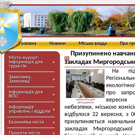
Головна
Новини
Міська влада
Про г
Призупинено навчанн
Місто-курорт:
закладах Миргородськ
інформація для
туристів
На під
Захиснику,
Регіональ
Захисниці
екологічно
Інформація для
про запр
ВПО
вересня 
натисніть для
збільшення
небезпеки, міською комісі
Інформація
управлінь і відділів
відбулося 22 вересня, з 0
призупиняється навчальни
Економіка міста
закладах Миргородської
Проєкти міста