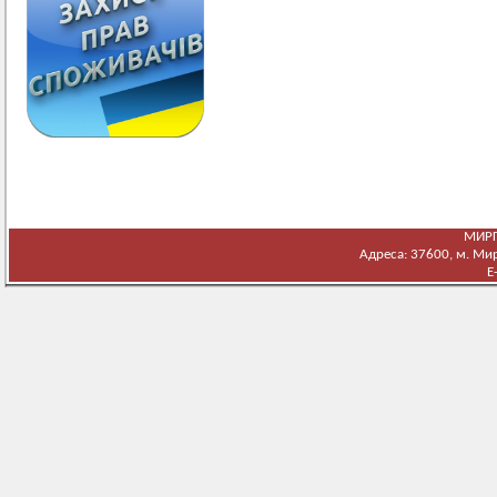
МИРГ
Адреса: 37600, м. Мирг
E