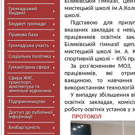
Біликівській гімназії, Це
мистецькій школі ім.А.Кол
Громадський
бюджет
школі.
Підставою для призу
Бюджет громади
вказаних закладає є неві
Правова база
працівників освітніх з
Біликівській гімназії щ
Громадська участь
мистецькій школі ім. А.
Соціальна політика
спортивній школі – 45% пр
За роз’ясненням МОЗ,
Гуманітарна сфера
працівників, які отр
Сфера ЖКГ,
вакциною, то навчання
транспорт,
архітектура та
використанням технологій
земельні відносини
У випадку збільшення в
Підприємництво
освітніх закладах, комі
роботу освітніх установ у
Доступ до публічної
ПРОТОКОЛ
інформації
Безбар’єрність